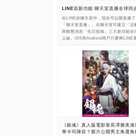
平均每個人在行動裝置內下載超過40個A
已年近80歲的攝影師亞當格林伯格（Ad
LINE添新功能 聊天室直播全球同
但對女性用戶來說，拍照軟體絕對是不
Greenberg），眼力仍十分厲害的他
的，特別是喜歡美白、面膜保養、及詢
在LINE的聊天室中，現在可以開直播
色彩更為鮮豔飽滿。 《魔鬼終結者2 3
效果的女性族群，拍照App在這些女性
「聊天室直播」、在聊天室可建立「活
今年的柏林影展進行全球首映，日前也
排名前三。 美圖此次釋出台港四款主力
與動態消息「生日投稿」三大新功能全
町樂聲影城巨幕廳舉辦台灣首映口碑特
《美圖秀秀》、《美顏相機》、《SelfieC
上線。iOS與Android用戶只要將LIN
不論國內外搶先觀賞的觀眾，皆對3D修
潮自拍》及《美妝相機》不同有趣的廣
7.9.0以上（或直接更新到最新版本）
的出色效果讚不絕口。《魔鬼終結者2 
化方式，提供廣告主超過9成、涵蓋各
啟用新功能，隨時當起直播主。 LINE
將於8月25日本週五震撼上映！ 《魔鬼
且具消費力的女性用戶。美圖在台灣擁
（2017）年6月在日本舉辦年度發表會「
2 3D》電影預告： 《魔鬼終結者2 3D
2000萬總下載量，月活躍超過500萬，
CONFERENCE 2017」，會中宣布LI
斯柯麥隆推薦預告： ★ 詹姆斯柯麥隆
出超過5,500萬照片數，一年光台灣即產
五年的發展願景將以溝通為首要任務，
效，影史科幻動作經典嶄新3D面貌大銀
億照片數，在香港擁有超過1000萬總
三個主要的概念來實踐，分別是串連所
★ 《鐵達尼號》3D版原班幕後團隊再
月活躍超過290萬，每月產出超過1800
物、全面影像化，與佈局人工智慧，並
打造 ★ 1992年奧斯卡金像獎最佳視覺
片。龐大的用戶數加上有趣的客製化內
優化LINE應用程式，開發多樣新功能
4項大獎肯定 ★ 1997年8月29日「審
形式，相信透過這些有趣的拍照玩法，
到高度注目的聊天室直播（Chat Live
來；2017年紀念「審判日」20週年，8
置入更可以讓女性用戶能主動的拍照分
因應用戶的期待，於今（17）日全球同
《魔鬼終結者2 3D》大銀幕震撼上映 
交平台，進而為廣告主達到品牌及產品
線。 在LINE中的「群組聊天室」與「
集中，天網派出終結者欲滅殺未來人類
大量曝光效果。 在大陸地區美圖旗下
天室」，只要點選右上方的「電話」圖
翰康納之母莎拉康納，所幸未來戰士瑞
告投放已試行一段期間，其中知名精品
《銀魂》真人版電影靠長澤雅美湊
會看到撥打的選項中新增了「Live」，
時光機器返回現代捨命相救，天網的計
CHANEL在《美圖秀秀》投放首頁開屏
華卡司陣容？製片公開男主角選角
就可以開啟直播。直播功能可支援最多2
失敗。這次，天網再度派出最先進的T-1
活動網站，4天內達到9398萬次廣告曝