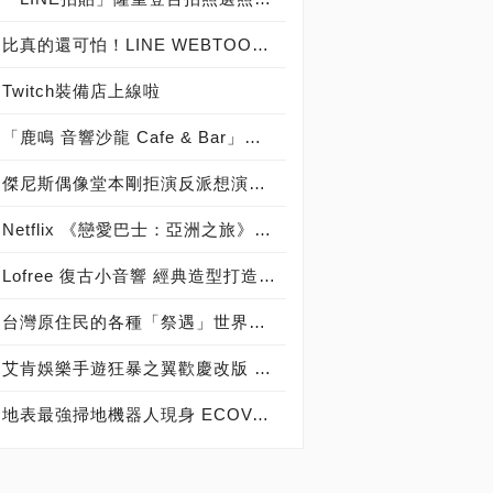
比真的還可怕！LINE WEBTOON推出《鬼哭神嚎恐怖動態特輯》
Twitch裝備店上線啦
「鹿鳴 音響沙龍 Cafe & Bar」享受千萬音響盛宴，「聽黑膠 古典樂 流行音樂 談音樂 聊音響 喝咖啡 品美酒」體驗「Burmester 柏林之音旗艦擴大器」與「B&W Nautilus 鸚鵡螺頂級喇叭 」發燒音響迷人魅力！
傑尼斯偶像堂本剛拒演反派想演《銀魂》吉祥物？長澤雅美下海扮母猩猩？
Netflix 《戀愛巴士：亞洲之旅》11/16 再度啟程！
Lofree 復古小音響 經典造型打造老靈魂的雋永品味
台灣原住民的各種「祭遇」世界級坎城影展發光
艾肯娛樂手遊狂暴之翼歡慶改版 首創遊戲透明實況車「狂暴列車」現身台北街頭
地表最強掃地機器人現身 ECOVACS推雙機合一頂規機種