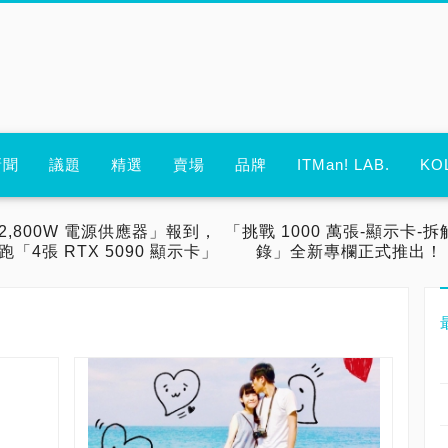
新聞
議題
精選
賣場
品牌
ITMan! LAB.
KO
2,800W 電源供應器」報到，
「挑戰 1000 萬張-顯示卡-拆
跑「4張 RTX 5090 顯示卡」
錄」全新專欄正式推出！