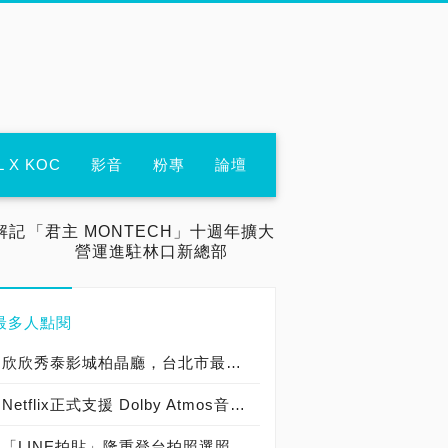
L X KOC
影音
粉專
論壇
解記
「君主 MONTECH」十週年擴大
營運進駐林口新總部
最多人點閱
欣欣秀泰影城柏晶廳，台北市最好的精品級電影院！
Netflix正式支援 Dolby Atmos音效！《玉子》的5個秘密數字初公開！
「LINE拍貼」隆重登台拍照選照、裁切去背、文字塗鴉三步完成專屬貼圖