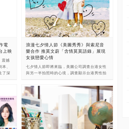
作電
浪漫七夕情人節《美圖秀秀》與索尼音
在台上映
樂合作 推莫文蔚「含情莫莫語錄」展現
女孩戀愛心情
》震撼
劇本、
七夕情人節即將來臨，美圖公司調查台港女性
生了深
與另一半拍照時的心境，調查顯示台港男性拍
為「影
照技術沒有任何進步，仍有近七成女友與去年
評比為
一樣感到不滿。而細究女友們對拍情侶照的抱
毀滅的
怨，除了拍照技巧外，有超過2成5的男友時常
2》也
嫌棄拍照拍太久、超過2成討厭女友使用拍照
姆斯柯
修圖App認為修圖不自然。 《美圖秀秀》與索
影迷見
尼音樂合作推出以樂壇天后莫文蔚最新單曲I
是影迷在
Do 及其他經典歌曲製作出三款「含情莫莫語
 3D》
錄」邊框，只要點開《美圖秀秀》進入素材專