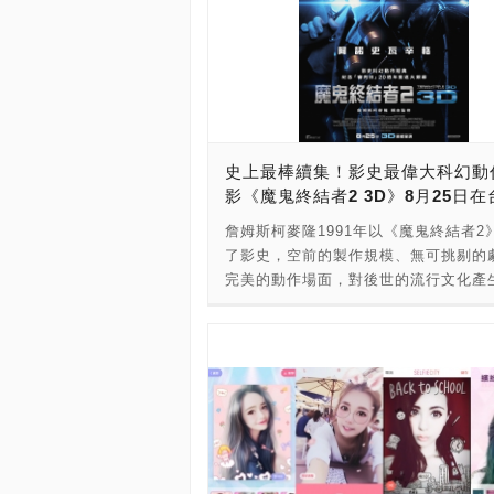
史上最棒續集！影史最偉大科幻動
影《魔鬼終結者2 3D》8月25日
詹姆斯柯麥隆1991年以《魔鬼終結者2
了影史，空前的製作規模、無可挑剔的
完美的動作場面，對後世的流行文化產
遠的影響，更讓《魔鬼終結者2》被稱
史最偉大科幻動作電影」，獲知名外媒
史上最佳續集。今年適逢片中預言人類
「審判日」發生20週年，《魔鬼終結者
即以嶄新的3D面貌，在經過億萬導演詹
麥隆修復過後，以更完美的姿態與新舊
面，而《魔鬼終結者2 3D》更有可能
大銀幕觀賞的最後機會，《魔鬼終結者2