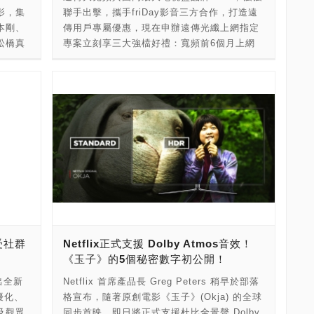
選擇：
的恐怖動態特輯，今年特別邀請超人氣作品
時期，
影，集
聯手出擊，攜手friDay影音三方合作，打造遠
意的
《Love Again_重新再愛？》的創作者妖子、
首。約
本剛、
傳用戶專屬優惠，現在申辦遠傳光纖上網指定
頁開屏及
直播當
強棒驚悚新星作品《黑盒子》作者Pony等二十
者趕回
松橋真
專案立刻享三大強檔好禮：寬頻前6個月上網
曝光、
天室
位台灣在地漫畫創作者共同加入，聯手完成二
約翰與
到這麼
免費、OVO純白電視盒免費(原價2,990元) 、
空間。
十天不間斷的鬼月動態特別企劃《鬼哭神嚎恐
擊製造
雅美的
friDay影音免費120天(原價796元)！遠傳大寬
牌
送「影
怖動態特輯》。接地氣的鬼故事特輯加上動態
囚禁於
願，而
頻暑假最強檔，立刻申辦在家天天飆網吃到
有超過
即時畫
音效，讓台灣讀者更能身歷其境的感到透心
父母，幸
秋，日
飽、friDay強檔好片看到飽、再享前6個月帳單
的用戶
播功能
涼！ 作品內容主要描述台灣民間傳說、民俗禁
止T-
田雄一
0元，這麼搶手的組合，只有遠傳用戶才享有
美結合
碌，很多
忌故事，以及發生於台灣鄉鎮景點的恐怖傳說
翰決意摧
銀魂》
的超值好康、現在就快來申辦！ 愈來愈多人在
費者主導
聊天室中
等，如竊取亡者財物而遭到厄運纏身的《侵
日」發
車庫娛
家裡使用光纖上網並搭配電視盒，取代家中有
法滿足
、與歸
佔》、流傳於南投埔里一帶的平埔族巫女的
一片火
《銀
線電視頻道，除了精打細算省去每月有線電視
User
NE聊
《番婆鬼傳說》、結合山中魔神仔傳說與人性
拉等人逼
銀魂》
月租費之外，電視盒更提供了更多更新的戲劇
非干擾的
現在還
黑暗面的《魑魅》以及著名紅衣小女孩故事改
魂》正
選擇。遠傳大寬頻此次特地與OVO電視盒合作
產品服
透過建立
編的《隧道》等，眾多改編自台灣的鬼故事內
ws》的
推出的專屬優惠，申辦遠傳大寬頻立即享三大
份有限
的日
容結合動態與音效的呈現，將帶給喜愛鬼故事
銀魂》
0元好禮： 好禮1：申辦遠傳大寬頻全速率前六
強硬，
按「參
的讀者，又怕又欲罷不能的新閱讀體驗！ 於
受社群
Netflix正式支援 Dolby Atmos音效！
，貴為
個月帳單0元！ 好禮2：免費贈OVO純白電視
媒體上
生日
《鬼哭神嚎恐怖動態特輯》活動期間8/18-9/1
《玉子》的5個秘密數字初公開！
》劇本
盒(原價2,990元) ！ 好禮3：申辦光纖100M以
皆埋首
稿」功
完成在特輯中不限作品，累積按滿13個愛心數
澤雅美
上再送friDay影音120天免費看！ OVO電視盒
奇的拍
出全新
Netflix 首席產品長 Greg Peters 稍早於部落
餘，
的恐怖任務，即可獲得LINE Points 3點（限
關鍵，
提供多元正版授權APP，內建APP包含friDay
的拍照
優化、
格宣布，隨著原創電影《玉子》(Okja) 的全球
開放給所
量12萬名）！ LINE WEBTOON未來會持續深
美也有
影音、愛奇藝、LiTV、Vidol、愛爾達、
推廣的
及觀眾
同步首映，即日將正式支援杜比全景聲 Dolby
生的新
耕在地市場並連結在地創作者，期望推動台灣