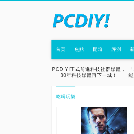
首頁
焦點
開箱
評測
PCDIY!正式前進科技社群媒體，
「
30年科技媒體再下一城！
能
吃喝玩樂