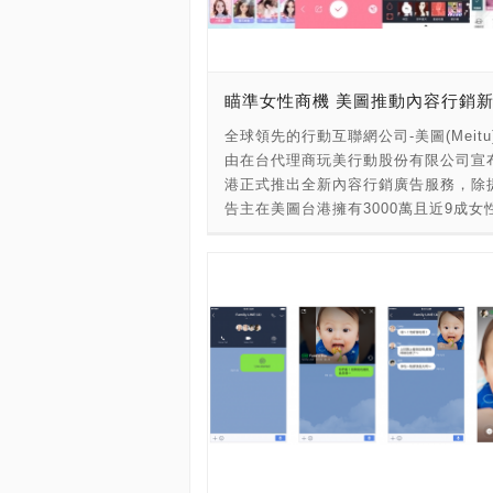
8月25日在台上映。 知名國際男性雜誌
《Maxim》將《魔鬼終結者2》評比為
佳續集，甚至超越《教父2》、《蜘蛛人
名作，給出的理由有以下幾點：第一，
瞄準女性商機 美圖推動內容行銷
史先鋒的電腦特效，「液態金屬人」T-1
終結者變化莫測的變形特效，相信讓許
全球領先的行動互聯網公司-美圖(Meitu
至今仍印象深刻，當年也獲得了奧斯卡
由在台代理商玩美行動股份有限公司宣
覺效果獎。第二，這部電影是阿諾史瓦
港正式推出全新內容行銷廣告服務，除
影最佳演出；第三，完整展現了《魔鬼
告主在美圖台港擁有3000萬且近9成女
者》中乍現的末日世界觀；第四，破億
的曝光外，進一步提供廣告主更客製化
預算使《魔鬼終結者2》成為當時的影
內容置入，透過娛樂化且不具干擾的內
電影；最後，《魔鬼終結者2》可以見
精準吸引女性目標群眾。同時全面導入Go
姆斯柯麥隆的成長，當今的世界票房紀
廣告平台，在日益擴大的女性消費市場
者導演，便是從本片開始形成。 這次
一股新勢力，此項計畫將在9/1於台灣
結者2 3D》的重新上映，其實內容與
賣。 根據Google洞察報告指出，台灣
處些許不同，詹姆斯柯麥隆藉由製作3D
相當成熟，行動用戶滲透率高達89%，
會，修復了一些當年的小錯誤，例如：T-
較於男生使用行動裝置佔比為73.9%，
初出場時，當年的觀眾會看到全裸演員
用行動裝置高達80.3%，台灣18-44歲
逝的陰囊生殖器，這點在3D版以特效加
中有超過6成以上天天使用手機拍攝照
泥擋住了。另外還有更清晰明亮的影像
片來記錄或是跟朋友分享生活點滴，雖
新調光，為了製作這次的3D版，柯麥隆