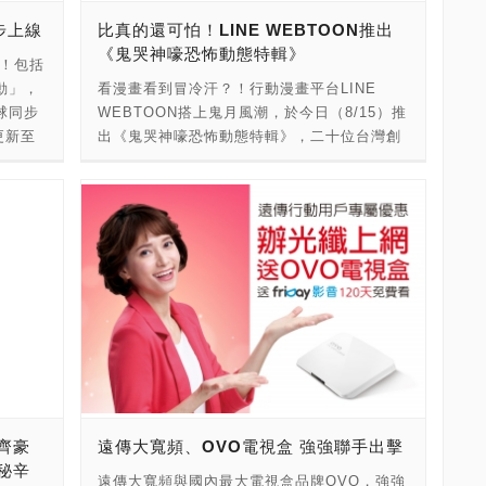
pp，
愛的人追憶這些值得紀念的時刻。 想跟朋友們
am
頁！
步上線
比真的還可怕！LINE WEBTOON推出
可獲缺
好好笑一場嗎？你可以拿嬰兒時期的照片來玩
，讓影片
《鬼哭神嚎恐怖動態特輯》
求抗痘
「猜猜我是誰」的遊戲，或猜猜旅遊照片中的
了！包括
D》於
使用量
地點在哪裡。一面喝杯咖啡，一面回憶照片背
動」，
看漫畫看到冒冷汗？！行動漫畫平台LINE
於西門
App，
後的故事。 把照片送給朋友或親人作為驚喜禮
球同步
WEBTOON搭上鬼月風潮，於今日（8/15）推
別場，
ity
物。內容可以是最近的家族旅遊照片，甚或是
E更新至
出《鬼哭神嚎恐怖動態特輯》，二十位台灣創
復呈現
告客製
高中畢業舞會的留影。除了照片以外，也可以
，就可以
作者首次結合動態音效呈現不同情境的鬼故
3D》即
年齡層
加上一些特別的小語，提醒對方照片中所捕捉
於今
事，8/15開始至9/3進行每日更新連載，聯手
終結者
有超過
的美好時刻。 沒時間列印實體照片嗎？別擔
LINE
訴說台灣在地恐怖傳說，包括紅衣小女孩、魔
》詹姆
每月產
心！你可以用智慧型手機存取圖片，並透過
NE未來
神仔等都在漫畫裡動起來，突破傳統閱讀方式
革新視
出6.6
Western Digital的My Cloud個人雲端儲存裝
並透過
跟讀者進行恐怖的親密互動，共20篇作品讓台
幕呈現
下載量，
置，以私密的方式分享內容。 Western
有事
灣讀者感到身歷其境的透心涼！除此以外，於
度精心
萬張照
Digital My Cloud，是個可以讓你把照片、影
會持續
8/18-9/1鬼月活動期間，在特輯中完成恐怖任
效果等
容廣告
片與檔案儲存並備份的個人雲端儲存裝置。更
，其中受
務即贈送LINE Points 3點（限量12萬名）！
判日」到
軟性的
重要的是，利用My Cloud個人雲端系統，你可
），也
點擊連結準備一起體驗鬼哭神嚎的驚悚時刻
月25日
享於社
以在任何地方分享檔案、串流播放媒體，以及
步上
吧：。 繼去年十月推出首部萬聖節AR恐怖實
在第一
服務的
存取內容，確保安全無虞，因為所有的資料都
多人聊
境漫畫，造成網路上的熱烈討論後，LINE
救星約
產品的廣
存放在自己家裡的雲端，並由自己全權掌控。
示，就
WEBTOON再次挑戰驚悚無極限！據LINE
斯利用
品牌
齊豪
遠傳大寬頻、OVO電視盒 強強聯手出擊
按下去
WEBTOON觀察，在地化的恐怖寫實題材受到
畫終告
及引流
秘辛
00人
讀者青睞，因此有別於以往都是韓國作家創作
000型
遠傳大寬頻與國內最大電視盒品牌OVO，強強
光、