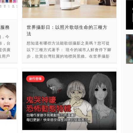
區，就能看到含情莫莫語錄專區，套用莫文蔚
史上最
的經典邊框。 調查也顯示七夕情人節情侶最常
2》等
拍照的地點有高達5成會在餐廳，顯見氣溫居
走在影
高不下在餐廳吃飯吹冷氣還是大家的約會首
新服務
世界攝影日：以照片歌頌生命的三種方
000型
選，美圖公司也建議，在昏暗的餐廳拍照可以
法
多觀眾
開啟《美顏相機》的夜拍補光功能，再也不怕
)，今
最佳視
失誤。 美圖公司旗下自拍修圖App《美圖秀
布，台
想知道有哪些方法能歌頌攝影之美嗎？您可從
辛格從
秀》也推出「戀愛放閃技」素材專區，共收錄
提供廣
以下三種方式著手： 現今的城市人鮮會停下腳
終結
超過40款邊框馬賽克貼紙及文字，讓使用者能
性用戶
步，欣賞台灣壯麗的地標與景緻。在世界攝影
美金的
翻玩各種獨具風格的創意閃照，無論平常走文
的廣告
日當天，你可以帶著相機或智慧型手機遊覽市
史最貴
青、耍酷、甜蜜、搞怪路線的情侶檔，都可以
容行銷
區，在最能代表台灣的各大景點捕捉畫面，像
證到詹
運用各種有趣素材，在七夕大放閃！而對於拍
ogle
台北101、台北府城北門、農禪寺或是離島風
錄保持
照技巧不佳的男友們，也能直接套用這些美美
中注入
景。你可以找找還有什麼新角度、有趣的建築
《魔鬼終
的素材，讓照片更加分，女友也更開心！ 而堪
正式開
或景觀，同時別忘了拍點夜景，展現城市在燈
原版有幾
稱是女孩們最想要的七夕情人禮的美顏自拍手
數位化
光下所呈現的不同面貌。 如果你使用的是數位
版的機
機美圖M8，也將於8/26-9/3在信義微風2樓空
其中相
相機或智慧型手機，出發取景前請務必確認是
1000
橋連通道前擺設美少女戰士聯名裝置物，活動
女性使
否有足夠儲存空間。千萬別因為裝置空間不足
一閃即
期間只要與裝置物合拍，並將照片上傳
的女性
而錯失精彩畫面，或被迫在最後一刻狂刪照
上的水
Instagram，且在貼文內加入「#美圖M8」字
片、影
片。 和你的家人朋友坐下來回憶過往。翻翻老
以及重
樣，即獲得最強AI美顏自拍機美圖M8(1台)抽
然台灣
相簿，從嬰兒時期、畢業典禮到婚禮，和你最
請回了
獎資格，9/5會將得獎名單公布於美圖粉絲專