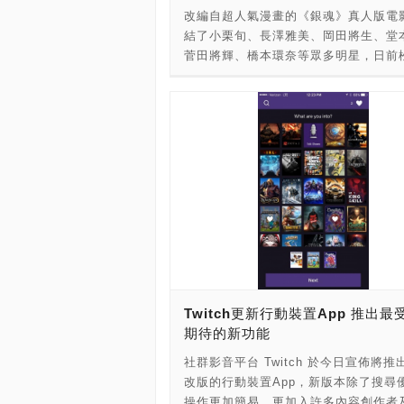
的群組使用，直播的螢幕大小則有3種
液態金屬終結者，回到約翰康納的童年
改編自超人氣漫畫的《銀魂》真人版電
164萬次活動網頁點擊；知名珠寶品牌
全螢幕、標準尺寸、或懸浮視窗。要留
欲將其殺害，讓未來的人類世界群龍無
結了小栗旬、長澤雅美、岡田將生、堂
SWAROVSKI在《美顏相機》投放首
是，直播是一種即時的通訊形式，只限
翰得知消息後，立即派遣T-800型終結
菅田將輝、橋本環奈等眾多明星，日前
引流活動網站，單天內更創下2千萬次
下觀看，直播結束後影片不會留存在聊
現代，保護童年時期的自己。在現代，
三製片在訪問中透露，《銀魂》能邀請
超過70萬次的活動網站點擊。在台灣
中！但優點是可以減少佔用手機的儲存
養父母同住，生母莎拉因言行怪異並攻
多一線影星加入演出，關鍵便在於長澤
SelfieCity潮自拍也與知名能量飲料品
雖然LINE中已經有「群組通話」跟傳
出天網的賽博坦公司，被當成精神病患
參與大幅提高了其他明星加盟演出的意
Redbull合作聯名濾鏡，第一周上架即
片」的功能，但在需要一對多、看得到
精神病院中。T-1000殺害了約翰的養
催生經典惡搞熱血漫畫的原作者空知英
12萬次濾鏡下載量。再再顯示美圖廣大
面、且能長時間聊個夠的時候，新的直
好終結者及時趕到救出約翰，兩人隨後阻
前受訪則大讚菅田將暉的演技與導演福
基數能為品牌帶來行動端與女性用戶完
會是用戶的最佳選擇。 現代人生活忙
1000殺害另一個目標莎拉。莎拉和約
的執導功力，並表示希望小栗旬演出《
的利基點，讓廣告效益最優化！ 在消
時候忘了講過什麼，總習慣回到LINE
毀製造出天網的賽博坦公司阻止「審判
男主角不會成為其演員生涯的黑歷史。
的時代，單純的傳達資訊或是互動已無
確認一下，為了讓大家能更便利的尋找
生，在一陣惡鬥後，賽博坦公司被炸成
樂今公開《銀魂》最新中文短版預告，
需求，現今更重視用戶原創内容（UGC, 
納平常在LINE中講過的內容，繼推出LI
海。然而，T-1000仍緊追不捨，將莎
魂》將於下周六7月15日在台上映。 《
Generated Content），透過滿足而
天室進化版的搜尋功能與訊息備份後，
入煉鋼廠，並將終結者打成重傷……
60秒預告： 《銀魂》30秒預告： 《銀
方式，由消費者自行創造並傳達品牌及
可以在LINE聊天室中建立「活動」。
GaragePlay 官方網站： GaragePlay
式預告： 根據日本媒體《My Navi ne
務的內容。美圖在台代理商玩美行動股
「活動」，可以更方便看到前後每一次
Facebook粉絲頁：
「男人們的銀魂道」主題企劃報導，《
公司總經理表示，目前數位廣告皆過於
期，還可以標註每次的地點，並請大家
Twitch更新行動裝置App 推出最
真人版電影製片松橋真三在訪問中透露
無法有效的與用戶互動，更無法在社交
加」，方便統計出席人數。 日前在熊大
期待的新功能
「日本女神」的長澤雅美在讀過《銀魂
達到話題引爆的效果，而目前全球用戶
（8/8）的時候第一次啟用的「生日投
後，因為覺得好玩而決定參與演出，長
於在社交平台上曬照，到處找哪裡有新
社群影音平台 Twitch 於今日宣佈將推
能，收到大家對熊大滿滿的愛，感動之
的加入意外成為了其他明星願意加盟的
照打卡點或產品，透過一些有趣且娛樂
改版的行動裝置App，新版本除了搜尋
LINE團隊也決定將此溫馨的功能全面
松橋製片笑稱只要和其他人說「長澤雅
方式，讓用戶主動傳播已成為現今行銷
操作更加簡易，更加入許多內容創作者
有用戶。「生日投稿」是可以替好友慶