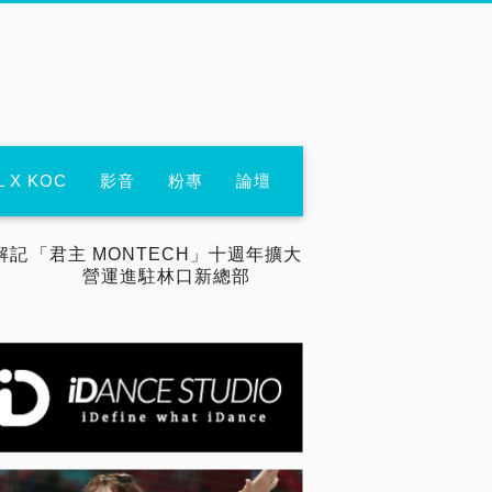
L X KOC
影音
粉專
論壇
解記
「君主 MONTECH」十週年擴大
營運進駐林口新總部