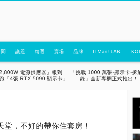
新聞
議題
精選
賣場
品牌
ITMan! LAB.
KO
2,800W 電源供應器」報到，
「挑戰 1000 萬張-顯示卡-拆
跑「4張 RTX 5090 顯示卡」
錄」全新專欄正式推出！
天堂，不好的帶你住套房！