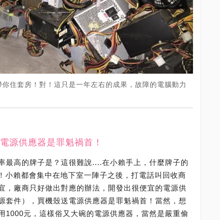
帶你住套房！對！這只是一年左右的成果，故障的電腦動力
電源供應器是罪魁禍首！
最高的牌子是？這很難說....在小賴手上，什麼牌子的
堆！小賴都會集中在地下室一陣子之後，打電話叫回收商
宜，廠商只好做出對應的辦法，開發出很便宜的電源供
源套件），買機殼送電源供應器是罪魁禍首！當然，想
用1000元，這樣俗又大碗的電源供應器，當然是嚴重偷