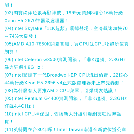
能！
(03)淘寶網洋垃圾再顯神威，1999元買到8核心16執行緒
Xeon E5-2670神器級處理器！
(04)Intel Skylake「非K超頻」震撼登場，空冷飆速加快70
～74%大爆發！
(05)AMD A10-7850K開箱實測，買GPU送CPU物超所值真
划算！
(06)Intel Celeron G3900實測開箱，「非K超頻」2.8GHz
暴力狂飆4.8GHz！
(07)Intel驚爆下一代Broadwell-EP CPU流出偷賣，22核心
44執行緒Xeon E5-2696 v4正式版處理器未上市先轟動！
(08)為什麼有人要推AMD CPU菜單，引爆網友熱議！
(09)Intel Pentium G4400實測開箱，「非K超頻」3.3GHz
狂飆4.4GHz！
(10)Intel CPU神保固，舊換新大升級引爆網友狂推聯強
貨！
(11)英特爾在台30年囉！Intel Taiwan南港全新數位辦公室