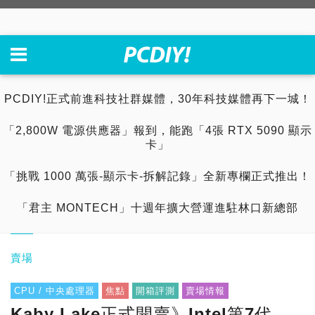
PCDIY!正式前進科技社群媒體，30年科技媒體再下一城！
「2,800W 電源供應器」報到，能跑「4張 RTX 5090 顯示
卡」
「挑戰 1000 萬張-顯示卡-拆解記錄」全新專欄正式推出！
「君主 MONTECH」十週年擴大營運進駐林口新總部
賣場
CPU / 中央處理器
焦點
開箱評測
賣場情報
Kaby Lake正式開賣》Intel第7代