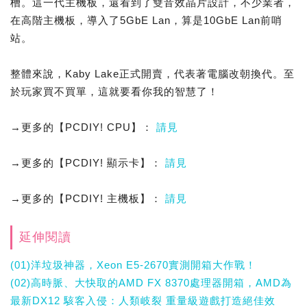
槽。這一代主機板，還看到了雙音效晶片設計，不少業者，
在高階主機板，導入了5GbE Lan，算是10GbE Lan前哨
站。
整體來說，Kaby Lake正式開賣，代表著電腦改朝換代。至
於玩家買不買單，這就要看你我的智慧了！
→更多的【PCDIY! CPU】：
請見
→更多的【PCDIY! 顯示卡】：
請見
→更多的【PCDIY! 主機板】：
請見
延伸閱讀
(01)洋垃圾神器，Xeon E5-2670實測開箱大作戰！
(02)高時脈、大快取的AMD FX 8370處理器開箱，AMD為
最新DX12 駭客入侵：人類岐裂 重量級遊戲打造絕佳效