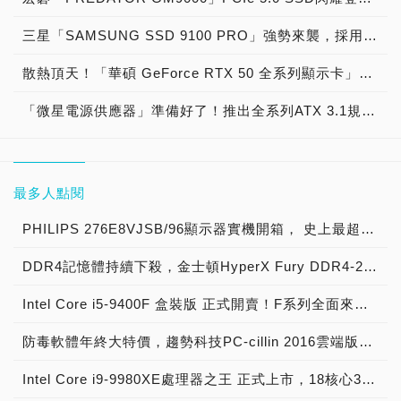
三星「SAMSUNG SSD 9100 PRO」強勢來襲，採用「極致高速效能，速度狂飆14GB/s，第四代新產品，新五奈米製程，功耗降低50％，單面打件設計，桌機筆電能用」獲原價屋店長肯定推薦「PC DIY打造極致電腦效能」晉升PCIe 5.0 SSD王者價格：6,399元起！
散熱頂天！「華碩 GeForce RTX 50 全系列顯示卡」勁勢登場，「ROG、TUF Gaming、Prime」系列5070、5070 Ti、5080與5090顯示卡接力上市！
「微星電源供應器」準備好了！推出全系列ATX 3.1規格，具備PCIe 5.1 12V-2X6電源，對應雙顯示卡，完美支援NVIDIA GeForce RTX 50系列顯示卡！
最多人點閱
PHILIPS 276E8VJSB/96顯示器實機開箱， 史上最超值27吋4K級IPS面板極細窄邊框螢幕！
DDR4記憶體持續下殺，金士頓HyperX Fury DDR4-2133單條8GB只要1,430元
Intel Core i5-9400F 盒裝版 正式開賣！F系列全面來襲，還會發售Core i3-9350KF、i5-9600KF、i7-9700KF、i9-9900KF處理器！
防毒軟體年終大特價，趨勢科技PC-cillin 2016雲端版本買一送一只要990元
Intel Core i9-9980XE處理器之王 正式上市，18核心36執行緒 價格再創新高 光華商場報價61,800元！