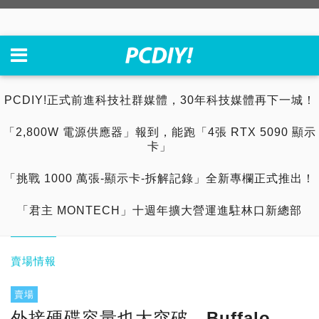
PCDIY!正式前進科技社群媒體，30年科技媒體再下一城！
「2,800W 電源供應器」報到，能跑「4張 RTX 5090 顯示
卡」
「挑戰 1000 萬張-顯示卡-拆解記錄」全新專欄正式推出！
「君主 MONTECH」十週年擴大營運進駐林口新總部
賣場情報
賣場
外接硬碟容量也大突破，Buffalo