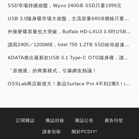
SSD市場持續崩盤，Wyvo 240GB SSD只要1999元
USB 3.0隨身碟市場大崩盤，主流容量64GB價格只要500元有找
外接硬碟容量也大突破，Buffalo HD-LXU3 3.5吋USB外接硬碟
讀寫2400／1200MB，Intel 750 1.2TB SSD給你超速快感的享受
ADATA推出最新款USB 3.1 Type-C OTG隨身碟，讓您兩個願望一次滿足
「原價屋」的商業模式，引爆網友熱議！
OSSLab商店殺很大！新品Surface Pro 4不到2萬5！iMac 27”免2萬！新奇3C潮店讓您便宜買好貨！
訂閱雜誌
雜誌目錄
雜誌公告
廣告刊登
讀者信箱
關於PCDIY!