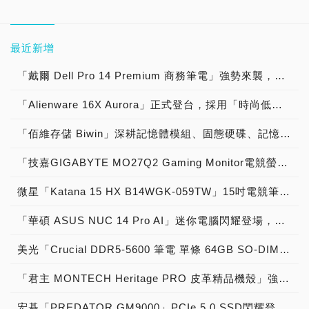
最近新增
「戴爾 Dell Pro 14 Premium 商務筆電」強勢來襲，採用「時尚工藝外型，鎂合金超堅固，14吋超薄螢幕，24小時續航力，1,218g輕機身，優異性能表現，BTO 客製規格，軍規強固耐用」獲原價屋店長肯定推薦「商務筆電首選」提升職場競爭力價格：65,999元起！
「Alienware 16X Aurora」正式登台，採用「時尚低調外型，16吋超薄螢幕，雙ＳＳＤ架構，ＡＩ運行優化，多工商務加速，遊戲順跑流暢」獲欣亞數位肯定推薦「AI 商務電競筆電首選」辦公多工、暢玩遊戲價格：62,999元起！
「佰維存儲 Biwin」深耕記憶體模組、固態硬碟、記憶卡、嵌入式記憶儲存與半導體封測領域，在「消費級、企業級市場與工控市場」發光發熱，成為「數位存儲世界領導品牌」
「技嘉GIGABYTE MO27Q2 Gaming Monitor電競螢幕」強勢來襲，採用「時尚美學設計，QD-OLED驚艷視覺，240Hz極速顯示，絕佳黑階顯色，優質動態表現，超薄質感底座，電競戰術功能，三年烙印保固」獲原價屋店長肯定推薦「遊戲打怪神兵利器」制霸遊戲戰場價格：15,490元！
微星「Katana 15 HX B14WGK-059TW」15吋電競筆電震撼上市，不到五萬戰鬥機種 採用「RTX 5070強力顯卡，DLSS 4順暢玩遊戲，十四代16核處理器，四區炫光電競鍵盤，超強靜音散熱設計，1G＋Wi-Fi 6E連網，2K 165Hz電競螢幕，順暢玩大部分遊戲」獲原價屋店長肯定推薦「史上最超值GeForce RTX 5070戰鬥機種」晉升遊戲玩家價格：46,999元起！
「華碩 ASUS NUC 14 Pro AI」迷你電腦閃耀登場，採用「第十四代NUC 電腦，強大ＡＩ運算性能，體積嬌小不佔空間，內建喇叭與麥克風，可以用語音跑ＡＩ，指紋辨識安全可靠，全面高速連網能力，通過軍規認證穩固」獲原價屋店長肯定推薦「史上最強AI人工智慧小電腦」晉升迷你AI PC價格：33,900元起！
美光「Crucial DDR5-5600 筆電 單條 64GB SO-DIMM」記憶體模組強勢來襲，採用「超大記憶體容量，筆電衝上128 GB，最高支援256 GB，AI運算沒問題，虛擬機運作順暢，記憶容量衝上極限」獲原價屋店長肯定推薦「PC DIY擴充筆電最大記憶體容量」插滿記憶體價格：4,999元/條起！
「君主 MONTECH Heritage PRO 皮革精品機殼」強勢來襲，採用「時尚美學設計，氣質出眾外表，皮革金屬材質，小尺寸大空間，超大肚量擴充」獲原價屋店長肯定推薦「PC DIY打造質感皮革電腦豪宅」晉升時尚主機價格：2,990元起！
宏碁「PREDATOR GM9000」PCIe 5.0 SSD閃耀登場，採用「高速顛峰效能，14GB/s極限狂飆，台灣慧榮主控，台積代工製造，新六奈米製程，第四代新產品，功耗降低50％，單面打件設計，功耗不到七瓦」獲原價屋店長肯定推薦「PC DIY電腦組裝神兵利器」晉升PCIe 5.0 SSD強者價格：4,580元起！