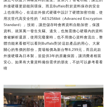
外接硬碟更節能與環保。而且Buffalo對於資料保存的安全
上也很用心，在這款外接式硬碟中設計了硬體加密功能，使
用次世代高安全性的「AES256bit（Advanced Encryption
Standard）」技術，讓您儲存時會將資料自動加密，保護
資料。就算萬一發生失竊、遺失，也無需擔心硬碟內的資料
會被解析還原，使用完廢棄時，也不用擔心資料會流出，整
體功能來看都可以看到Buffalo對於這款產品的用心。大家
關心的售價的部份，賣場報價為新台幣8,299元，而且此款
外接硬碟為日本製，並提供3年的原廠保固，讓消費者相當
安心。如果有大量資料備份需求的朋友，不妨可以參考看看
唷