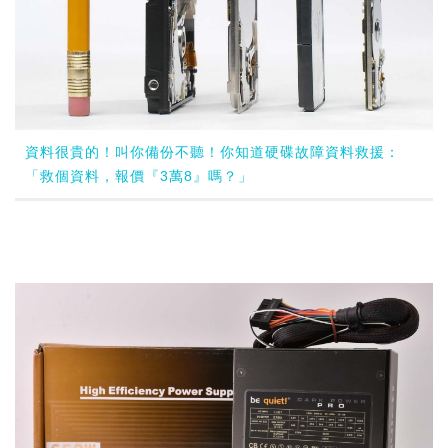
資料很貴的！叫你備份不聽！你知道硬碟故障資料救援：
「救個資料，報價『3萬8』嗎？」