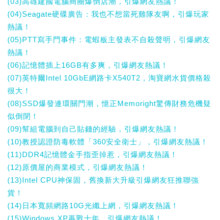
(03)高雄建國電腦商圈爆倒店潮，引爆網友熱議！
(04)Seagate硬碟廣告：我也不想當死雞隊友啊，引爆玩家
熱議！
(05)PTT寫手門事件：電蝦板主發表不自殺聲明，引爆網友
熱議！
(06)記憶體插上16GB有多爽，引爆網友熱議！
(07)英特爾Intel 10GbE網路卡X540T2，淘寶網水貨價格殺
很大！
(08)SSD爆發連環關門潮，憶正Memoright驚傳財務危機疑
似倒閉！
(09)幫組電腦到自己貼錢的經驗，引爆網友熱議！
(10)教授認證防毒軟體「360安全衛士」，引爆網友熱議！
(11)DDR4記憶體金手指歪掉惹，引爆網友熱議！
(12)原價屋的商業模式，引爆網友熱議！
(13)Intel CPU神保固，舊換新大升級引爆網友狂推聯強
貨！
(14)日本寬頻網路10G光纖上網，引爆網友熱議！
(15)Windows XP再戰十年，引爆網友熱議！