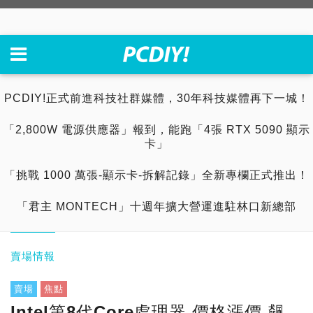
PCDIY!正式前進科技社群媒體，30年科技媒體再下一城！
「2,800W 電源供應器」報到，能跑「4張 RTX 5090 顯示
卡」
「挑戰 1000 萬張-顯示卡-拆解記錄」全新專欄正式推出！
「君主 MONTECH」十週年擴大營運進駐林口新總部
賣場情報
賣場
焦點
Intel第8代Core處理器 價格漲價 飆