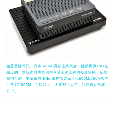
隨著香港電訊、日本So-net寬頻上網業者，陸續提供10G光
纖上網，讓玩家與專業用戶享受高速上網的極速快感。反觀
我們台灣，中華電信HiNet還在供裝光世代500M/250M與光
世代1G/600M，可以說：「人家都上太空，我們還在殺豬
公!!!」