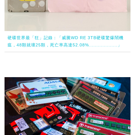
硬碟世界最「狂」記錄：「威騰WD RE 3TB硬碟驚爆鬧機
瘟，48顆就壞25顆，死亡率高達52.08%...................」