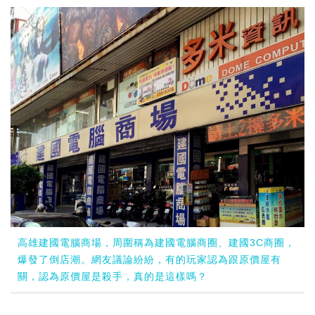
高雄建國電腦商場，周圍稱為建國電腦商圈、建國3C商圈，
爆發了倒店潮。網友議論紛紛，有的玩家認為跟原價屋有
關，認為原價屋是殺手，真的是這樣嗎？