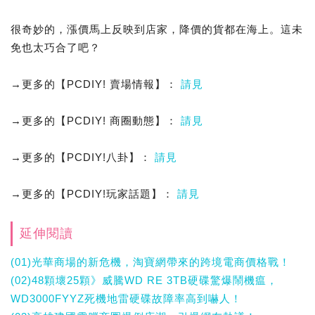
很奇妙的，漲價馬上反映到店家，降價的貨都在海上。這未
免也太巧合了吧？
→更多的【PCDIY! 賣場情報】：
請見
→更多的【PCDIY! 商圈動態】：
請見
→更多的【PCDIY!八卦】：
請見
→更多的【PCDIY!玩家話題】：
請見
延伸閱讀
(01)光華商場的新危機，淘寶網帶來的跨境電商價格戰！
(02)48顆壞25顆》威騰WD RE 3TB硬碟驚爆鬧機瘟，
WD3000FYYZ死機地雷硬碟故障率高到嚇人！