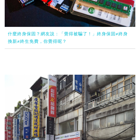
什麼終身保固？網友說：「覺得被騙了！」終身保固≠終身
換新≠終生免費，你覺得呢？