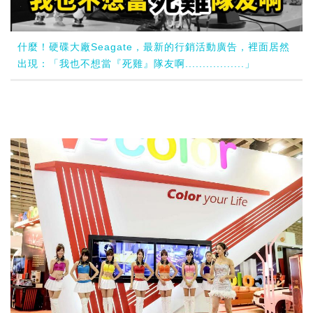
什麼！硬碟大廠Seagate，最新的行銷活動廣告，裡面居然
出現：「我也不想當『死雞』隊友啊.................」