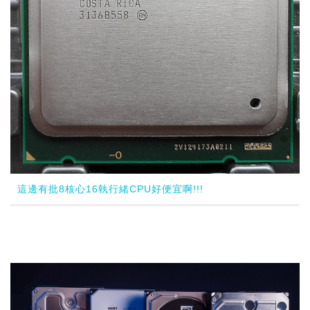
這邊有批8核心16執行緒CPU好便宜啊!!!