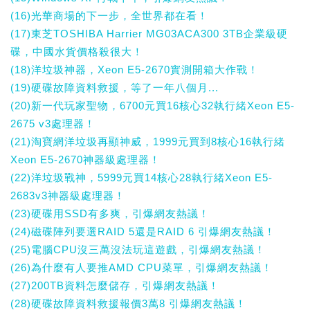
(16)光華商場的下一步，全世界都在看！
(17)東芝TOSHIBA Harrier MG03ACA300 3TB企業級硬
碟，中國水貨價格殺很大！
(18)洋垃圾神器，Xeon E5-2670實測開箱大作戰！
(19)硬碟故障資料救援，等了一年八個月...
(20)新一代玩家聖物，6700元買16核心32執行緒Xeon E5-
2675 v3處理器！
(21)淘寶網洋垃圾再顯神威，1999元買到8核心16執行緒
Xeon E5-2670神器級處理器！
(22)洋垃圾戰神，5999元買14核心28執行緒Xeon E5-
2683v3神器級處理器！
(23)硬碟用SSD有多爽，引爆網友熱議！
(24)磁碟陣列要選RAID 5還是RAID 6 引爆網友熱議！
(25)電腦CPU沒三萬沒法玩這遊戲，引爆網友熱議！
(26)為什麼有人要推AMD CPU菜單，引爆網友熱議！
(27)200TB資料怎麼儲存，引爆網友熱議！
(28)硬碟故障資料救援報價3萬8 引爆網友熱議！