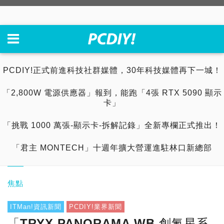
PCDIY!正式前進科技社群媒體，30年科技媒體再下一城！
「2,800W 電源供應器」報到，能跑「4張 RTX 5090 顯示
卡」
「挑戰 1000 萬張-顯示卡-拆解記錄」全新專欄正式推出！
「君主 MONTECH」十週年擴大營運進駐林口新總部
焦點
ITMan!資訊新聞
PCDIY!業界新聞
「TRYX PANORAMA WB 創氪星系