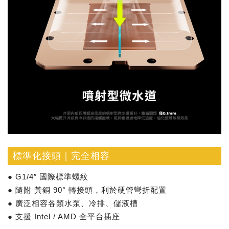
標準化接頭｜完全相容
● G1/4″ 國際標準螺紋
● 隨附 黃銅 90° 轉接頭，利於硬管彎折配置
● 廣泛相容各類水泵、冷排、儲液槽
● 支援 Intel / AMD 全平台插座