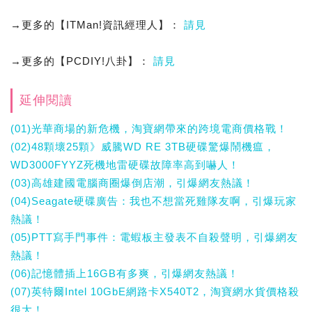
→更多的【ITMan!資訊經理人】：
請見
→更多的【PCDIY!八卦】：
請見
延伸閱讀
(01)光華商場的新危機，淘寶網帶來的跨境電商價格戰！
(02)48顆壞25顆》威騰WD RE 3TB硬碟驚爆鬧機瘟，
WD3000FYYZ死機地雷硬碟故障率高到嚇人！
(03)高雄建國電腦商圈爆倒店潮，引爆網友熱議！
(04)Seagate硬碟廣告：我也不想當死雞隊友啊，引爆玩家
熱議！
(05)PTT寫手門事件：電蝦板主發表不自殺聲明，引爆網友
熱議！
(06)記憶體插上16GB有多爽，引爆網友熱議！
(07)英特爾Intel 10GbE網路卡X540T2，淘寶網水貨價格殺
很大！