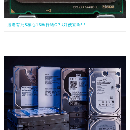
這邊有批8核心16執行緒CPU好便宜啊!!!