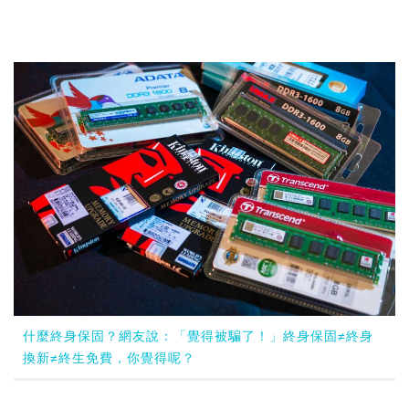
什麼終身保固？網友說：「覺得被騙了！」終身保固≠終身
換新≠終生免費，你覺得呢？