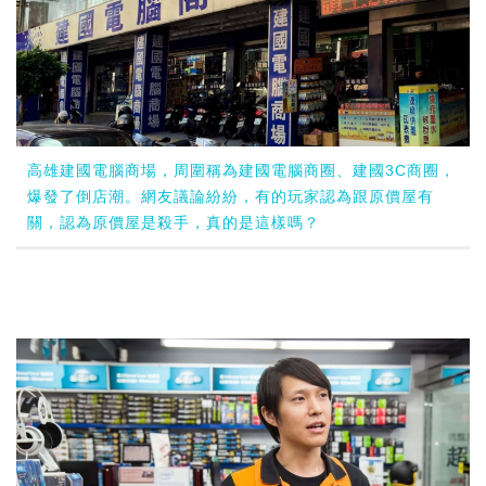
高雄建國電腦商場，周圍稱為建國電腦商圈、建國3C商圈，
爆發了倒店潮。網友議論紛紛，有的玩家認為跟原價屋有
關，認為原價屋是殺手，真的是這樣嗎？