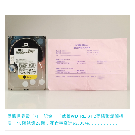
硬碟世界最「狂」記錄：「威騰WD RE 3TB硬碟驚爆鬧機
瘟，48顆就壞25顆，死亡率高達52.08%...................」