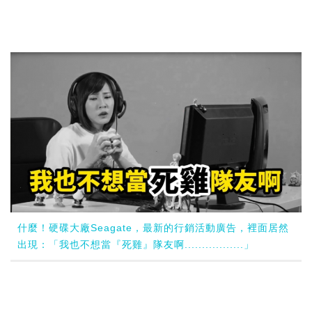
什麼！硬碟大廠Seagate，最新的行銷活動廣告，裡面居然
出現：「我也不想當『死雞』隊友啊.................」