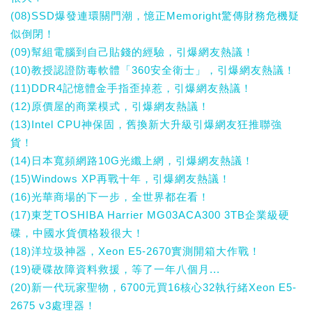
(08)SSD爆發連環關門潮，憶正Memoright驚傳財務危機疑
似倒閉！
(09)幫組電腦到自己貼錢的經驗，引爆網友熱議！
(10)教授認證防毒軟體「360安全衛士」，引爆網友熱議！
(11)DDR4記憶體金手指歪掉惹，引爆網友熱議！
(12)原價屋的商業模式，引爆網友熱議！
(13)Intel CPU神保固，舊換新大升級引爆網友狂推聯強
貨！
(14)日本寬頻網路10G光纖上網，引爆網友熱議！
(15)Windows XP再戰十年，引爆網友熱議！
(16)光華商場的下一步，全世界都在看！
(17)東芝TOSHIBA Harrier MG03ACA300 3TB企業級硬
碟，中國水貨價格殺很大！
(18)洋垃圾神器，Xeon E5-2670實測開箱大作戰！
(19)硬碟故障資料救援，等了一年八個月...
(20)新一代玩家聖物，6700元買16核心32執行緒Xeon E5-
2675 v3處理器！