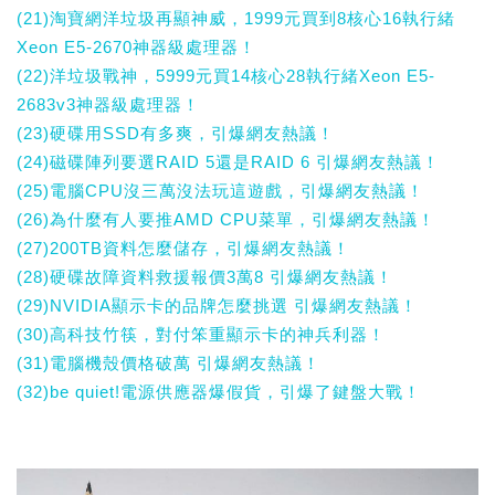
(21)淘寶網洋垃圾再顯神威，1999元買到8核心16執行緒
Xeon E5-2670神器級處理器！
(22)洋垃圾戰神，5999元買14核心28執行緒Xeon E5-
2683v3神器級處理器！
(23)硬碟用SSD有多爽，引爆網友熱議！
(24)磁碟陣列要選RAID 5還是RAID 6 引爆網友熱議！
(25)電腦CPU沒三萬沒法玩這遊戲，引爆網友熱議！
(26)為什麼有人要推AMD CPU菜單，引爆網友熱議！
(27)200TB資料怎麼儲存，引爆網友熱議！
(28)硬碟故障資料救援報價3萬8 引爆網友熱議！
(29)NVIDIA顯示卡的品牌怎麼挑選 引爆網友熱議！
(30)高科技竹筷，對付笨重顯示卡的神兵利器！
(31)電腦機殼價格破萬 引爆網友熱議！
(32)be quiet!電源供應器爆假貨，引爆了鍵盤大戰！