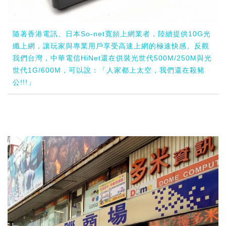
隨著香港電訊、日本So-net寬頻上網業者，陸續提供10G光
纖上網，讓玩家與專業用戶享受高速上網的極速快感。反觀
我們台灣，中華電信HiNet還在供裝光世代500M/250M與光
世代1G/600M，可以說：「人家都上太空，我們還在殺豬
公!!!」