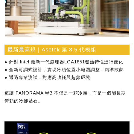
最新最高規｜Asetek 第 8.5 代模組
● 針對 lntel 最新一代處理器LGA1851發熱特性進行優化
● 全新可調式設計，實現冷頭位置小範圍調整，精準散熱
● 通過專業測試，對應高功耗與超頻環境
這讓 PANORAMA WB 不僅是一顆冷頭，而是一個能長期
倚賴的冷卻基石。