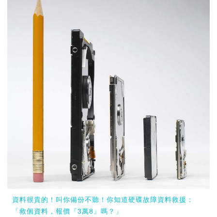
資料很貴的！叫你備份不聽！你知道硬碟故障資料救援：
「救個資料，報價『3萬8』嗎？」