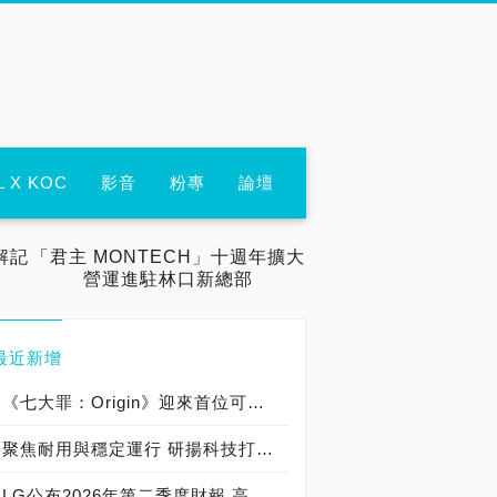
L X KOC
影音
粉專
論壇
解記
「君主 MONTECH」十週年擴大
營運進駐林口新總部
最近新增
《七大罪：Origin》迎來首位可遊玩十誡角色「德里艾利」
聚焦耐用與穩定運行 研揚科技打造新一代 COM Express Type 6 模組
LG公布2026年第二季度財報 高附加價值產品銷售成長與成本競爭力提升，營業獲利年增 147%