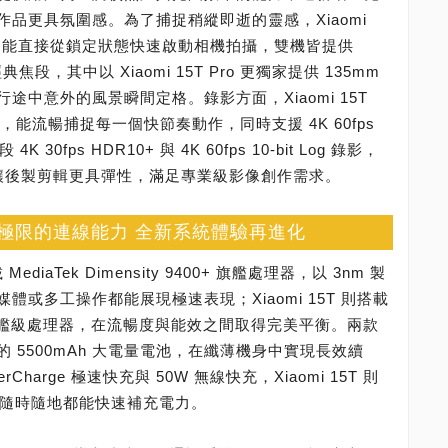
品更具氛圍感。為了捕捉稍縱即逝的靈感，Xiaomi
拍模式，能直接從鎖定狀態快速啟動相機拍攝，雙機皆提供
典焦段，其中以 Xiaomi 15T Pro 更獨家提供 135mm
中意外的風景瞬間定格。錄影方面，Xiaomi 15T
 錄影，能流暢捕捉每一個快節奏動作，同時支援 4K 60fps
 4K 30fps HDR10+ 與 4K 60fps 10-bit Log 錄影，
，讓後製剪輯更具彈性，滿足專業級影像創作需求。
 超越訊號極限的連線能力 全新系統體驗再進化
MediaTek Dimensity 9400+ 旗艦處理器，以 3nm 製
或多工操作都能展現極速表現；Xiaomi 15T 則搭載
0-Ultra 旗艦級處理器，在流暢度與能效之間取得完美平衡。兩款
 5500mAh 大電量電池，在纖薄機身中實現長效續
yperCharge 極速快充與 50W 無線快充，Xiaomi 15T 則
速快充，隨時隨地都能快速補充電力。