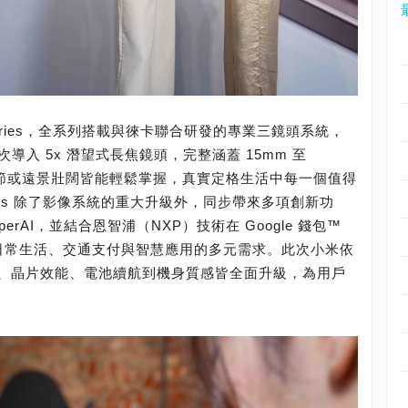
T Series，全系列搭載與徠卡聯合研發的專業三鏡頭系統，
 系列首次導入 5x 潛望式長焦鏡頭，完整涵蓋 15mm 至
細節或遠景壯闊皆能輕鬆掌握，真實定格生活中每一個值得
Series 除了影像系統的重大升級外，同步帶來多項創新功
perAI，並結合恩智浦（NXP）技術在 Google 錢包™
滿足日常生活、交通支付與智慧應用的多元需求。此次小米依
、晶片效能、電池續航到機身質感皆全面升級，為用戶