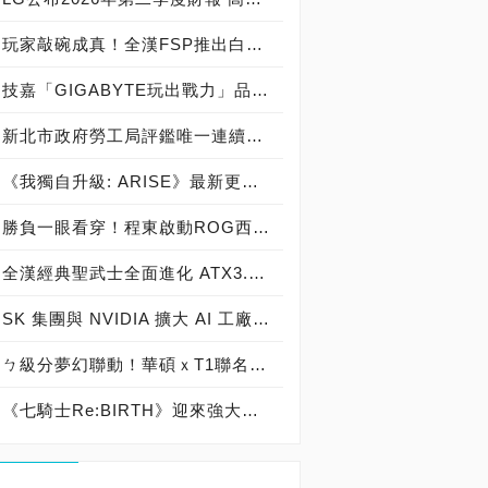
玩家敲碗成真！全漢FSP推出白色 VITA PM MIT 1000W 靜音電源純白上市！ MIT 白金電源首度披上純白戰袍，支援 ATX 3.1、PCIe 5.1，10年保固！
技嘉「GIGABYTE玩出戰力」品牌活動8/3讓玩家「找到專屬配備」
新北市政府勞工局評鑑唯一連續三年獲獎企業！ 宏正三度榮膺新北市政府<友善移工企業>殊榮
《我獨自升級: ARISE》最新更新 成振宇覺醒闇影君主繼承者
勝負一眼看穿！程東啟動ROG西風之神 雙螢幕AI致勝全局
全漢經典聖武士全面進化 ATX3.1，價格不變！FSP VIC BD+ 電競入門最強銅牌電源！ ATX 3.1、全新壓紋線材、登錄享 5 年保固，打造新世代入門電競首選
SK 集團與 NVIDIA 擴大 AI 工廠與次世代記憶體策略合作 規模逾 5,000 億美元的 NVIDIA-SK AI 計畫（NVIDIA-SK AI Initiative）， 涵蓋 SK Telecom 最高達 2GW 的 AI 工廠，以及與 SK 海力士的長期 AI 記憶體合作
ㄅ級分夢幻聯動！華碩ｘT1聯名顯示卡全台盛大開賣
《七騎士Re:BIRTH》迎來強大的全新英雄[天劍]宣嵐 同步推出韓國主題劇情