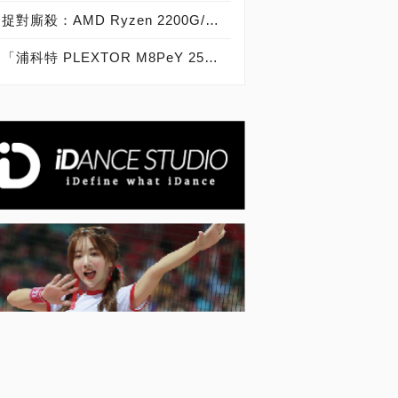
捉對廝殺：AMD Ryzen 2200G/2400G VS Intel Core i3-8100/i5-8400
「浦科特 PLEXTOR M8PeY 256GB、512GB、1TB」實測開箱，玩家級NVMe型PCIe 3.0 x4 SSD效能實測大作戰！