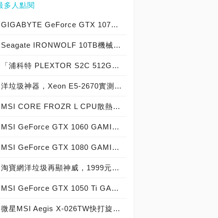
最多人點閱
GIGABYTE GeForce GTX 1070 Xtreme Gaming實測開箱，電競級顯示卡中的頂尖之作！
Seagate IRONWOLF 10TB機械硬碟實測開箱，氦氣填充那嘶狼守護者NAS HDD
「浦科特 PLEXTOR S2C 512GB SSD」實測開箱，超值型固態硬碟中的優質好貨！
洋垃圾神器，Xeon E5-2670實測開箱大作戰！
MSI CORE FROZR L CPU散熱器實測開箱，微星電競產品再添新兵
MSI GeForce GTX 1060 GAMING X 6G實測開箱，玩家級電競顯示卡中的神兵利器！
MSI GeForce GTX 1080 GAMING X 8G實測開箱，史上最強大Pascal自製顯示卡全面來襲！
淘寶網洋垃圾再顯神威，1999元買到8核心16執行緒Xeon E5-2670神器級處理器！
MSI GeForce GTX 1050 Ti GAMING X 4G實測開箱，中階電競顯示卡中的玩家精品！
微星MSI Aegis X-026TW快打旋風V同梱版實測開箱，VR電競桌機的頂尖之作！