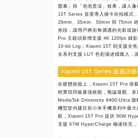
螢幕」與「泡泡景深」效果，讓人像作
15T Series 首度導入徠卡街
28mm、35mm、50mm 與 75mm 經
焦段，讓用戶將街角偶遇的光影或旅行途
Pro 主鏡頭新增支援 4K 120fps
10-bit Log；Xiaomi 15T 則支援全焦段
全系列支援 LUT 色彩描述檔匯入
Xiaomi 15T Series
在硬體效能上，Xiaomi 15T Pro 搭載 
程實現同級最強效能，無論遊戲、多媒體
MediaTek Dimensity 840
機型皆內建目前小米手機系列中最大的
航，Xiaomi 15T Pro 提供 90W H
支援 67W HyperCharge 極