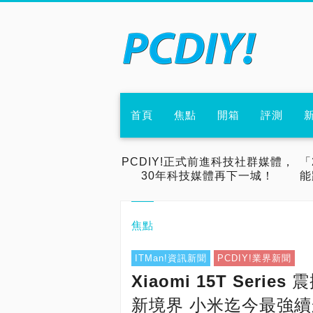
首頁
焦點
開箱
評測
PCDIY!正式前進科技社群媒體，
「
30年科技媒體再下一城！
能
焦點
ITMan!資訊新聞
PCDIY!業界新聞
Xiaomi 15T Seri
新境界 小米迄今最強續航 