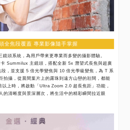
 徠卡三鏡頭全焦段覆蓋 專業影像隨手掌握
列搭載徠卡三鏡頭系統，為用戶帶來更專業而多變的攝影體驗。
萬畫素徠卡 Summilux 主鏡頭，搭配全新 5x 潛望式長焦與超廣
全焦段，並支援 5 倍光學變焦與 10 倍光學級變焦，為 T 系
距拍攝，從晨間葉片上的露珠到遠方山巒的壯闊，都能
上時，將啟動「Ultra Zoom 2.0 超長焦距」功能，
人的清晰度與景深層次，將生活中的精彩瞬間拉近眼