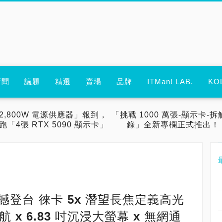
新聞
議題
精選
賣場
品牌
ITMan! LAB.
KO
2,800W 電源供應器」報到，
「挑戰 1000 萬張-顯示卡-拆
跑「4張 RTX 5090 顯示卡」
錄」全新專欄正式推出！
es 震撼登台 徠卡 5x 潛望長焦定義高光
x 6.83 吋沉浸大螢幕 x 無網通