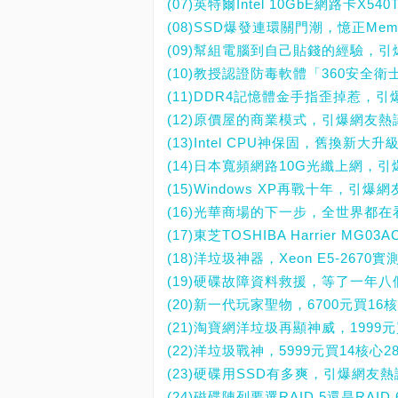
(07)英特爾Intel 10GbE網路卡
(08)SSD爆發連環關門潮，憶正Mem
(09)幫組電腦到自己貼錢的經驗，
(10)教授認證防毒軟體「360安全
(11)DDR4記憶體金手指歪掉惹，
(12)原價屋的商業模式，引爆網友熱
(13)Intel CPU神保固，舊換新
(14)日本寬頻網路10G光纖上網，
(15)Windows XP再戰十年，引爆
(16)光華商場的下一步，全世界都在
(17)東芝TOSHIBA Harrier 
(18)洋垃圾神器，Xeon E5-267
(19)硬碟故障資料救援，等了一年八個
(20)新一代玩家聖物，6700元買16核心
(21)淘寶網洋垃圾再顯神威，1999元
(22)洋垃圾戰神，5999元買14核心2
(23)硬碟用SSD有多爽，引爆網友
(24)磁碟陣列要選RAID 5還是RAI