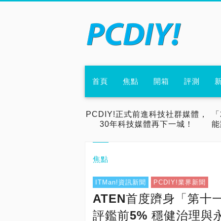
首頁
焦點
開箱
評測
PCDIY!正式前進科技社群媒體，
「
30年科技媒體再下一城！
能
焦點
ITMan!資訊新聞
PCDIY!業界新聞
ATEN首度躋身「第
評鑑前5% 穩健治理與