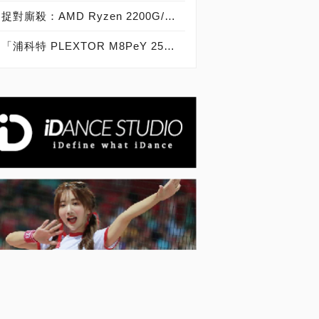
捉對廝殺：AMD Ryzen 2200G/2400G VS Intel Core i3-8100/i5-8400
「浦科特 PLEXTOR M8PeY 256GB、512GB、1TB」實測開箱，玩家級NVMe型PCIe 3.0 x4 SSD效能實測大作戰！