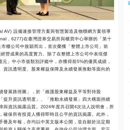
ional AV) 設備連接管理方案與智慧製造及物聯網方案領導
ational，6277)在臺灣證券交易所與櫃買中心舉辦的「第十
家上市櫃公司中脫穎而出，首次榮獲「整體上市公司」前
續經營成果的高度實力。除了在整體上市公司中表現傑
0億元」中小市值類別評鑑中，亦獲得前5%的優異成績，
、資訊透明度、股東權益保障及永續發展推動等面向的
續發展路徑圖」，於「維護股東權益及平等對待股
「提升資訊透明度」、「推動永續發展」四大構面持續
與資訊揭露品質。2024年度共召開4次法人說明會，所
，確保所有投資人獲得即時且公平的資訊揭露。此外，
手冊及年報，亦均以中英文版本公開，並自願於法定期
與投資人關係之高度重視。在強化公司治理方面，宏正