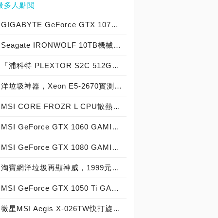
最多人點閱
GIGABYTE GeForce GTX 1070 Xtreme Gaming實測開箱，電競級顯示卡中的頂尖之作！
Seagate IRONWOLF 10TB機械硬碟實測開箱，氦氣填充那嘶狼守護者NAS HDD
「浦科特 PLEXTOR S2C 512GB SSD」實測開箱，超值型固態硬碟中的優質好貨！
洋垃圾神器，Xeon E5-2670實測開箱大作戰！
MSI CORE FROZR L CPU散熱器實測開箱，微星電競產品再添新兵
MSI GeForce GTX 1060 GAMING X 6G實測開箱，玩家級電競顯示卡中的神兵利器！
MSI GeForce GTX 1080 GAMING X 8G實測開箱，史上最強大Pascal自製顯示卡全面來襲！
淘寶網洋垃圾再顯神威，1999元買到8核心16執行緒Xeon E5-2670神器級處理器！
MSI GeForce GTX 1050 Ti GAMING X 4G實測開箱，中階電競顯示卡中的玩家精品！
微星MSI Aegis X-026TW快打旋風V同梱版實測開箱，VR電競桌機的頂尖之作！