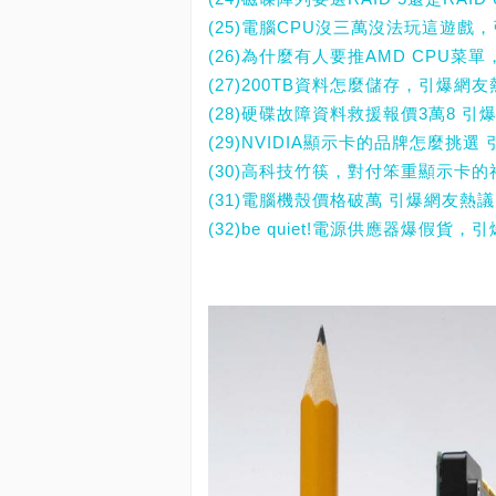
(25)電腦CPU沒三萬沒法玩這遊戲
(26)為什麼有人要推AMD CPU菜
(27)200TB資料怎麼儲存，引爆網
(28)硬碟故障資料救援報價3萬8 引
(29)NVIDIA顯示卡的品牌怎麼挑選
(30)高科技竹筷，對付笨重顯示卡
(31)電腦機殼價格破萬 引爆網友熱
(32)be quiet!電源供應器爆假貨