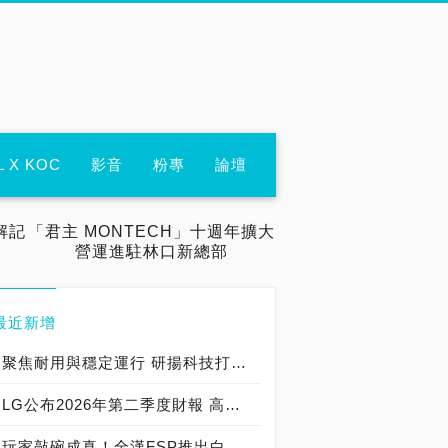
L X KOC
影音
粉專
論壇
解記
「君主 MONTECH」十週年擴大
營運進駐林口新總部
最近新增
聚焦耐用與穩定運行 研揚科技打造新一代 COM Express Type 6 模組
LG公布2026年第二季度財報 高附加價值產品銷售成長與成本競爭力提升，營業獲利年增 147%
玩家敲碗成真！全漢FSP推出白色 VITA PM MIT 1000W 靜音電源純白上市！ MIT 白金電源首度披上純白戰袍，支援 ATX 3.1、PCIe 5.1，10年保固！