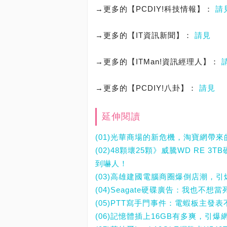
→更多的【PCDIY!科技情報】：
請
→更多的【IT資訊新聞】：
請見
→更多的【ITMan!資訊經理人】：
→更多的【PCDIY!八卦】：
請見
延伸閱讀
(01)光華商場的新危機，淘寶網帶
(02)48顆壞25顆》威騰WD RE 
到嚇人！
(03)高雄建國電腦商圈爆倒店潮，
(04)Seagate硬碟廣告：我也不
(05)PTT寫手門事件：電蝦板主發
(06)記憶體插上16GB有多爽，引爆