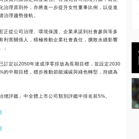
化治理原則外，亦將進一步提升女性董事比例，以促進
續治理趨勢接軌。
宏正從公司治理、環境保護、企業承諾到社會參與等多
有利害關係人，積極推動企業社會責任，擴散永續影響
。」
訂定以2050年達成淨零排放為長期目標，並設定2030
0%的中期目標，穩步推動節能減碳與綠色轉型，持續為
公司治理評鑑」中全體上市公司類別評鑑中排名前5%。
見
見