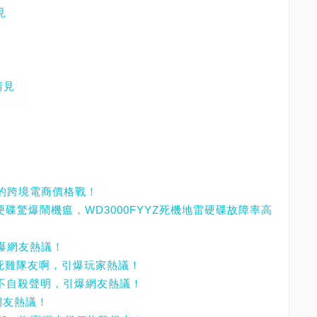
見
請見
來的跨境電商價格戰！
3TB硬碟驚爆鬧機瘟，WD3000FYYZ死機地雷硬碟故障率高
引爆網友熱議！
想當死雞隊友啊，引爆玩家熱議！
表不自殺聲明，引爆網友熱議！
網友熱議！