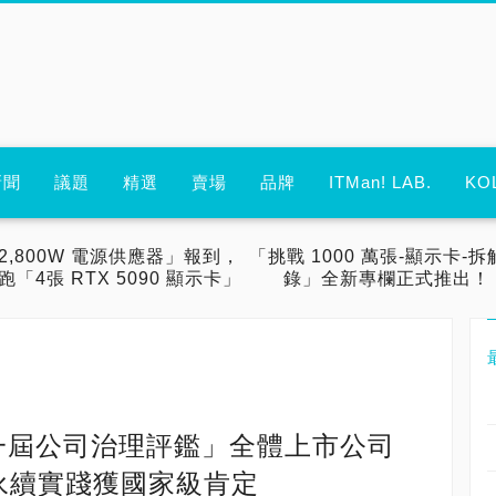
新聞
議題
精選
賣場
品牌
ITMan! LAB.
KO
2,800W 電源供應器」報到，
「挑戰 1000 萬張-顯示卡-拆
跑「4張 RTX 5090 顯示卡」
錄」全新專欄正式推出！
十一屆公司治理評鑑」全體上市公司
永續實踐獲國家級肯定