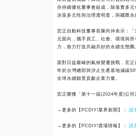
亦持續優化董事會組成，除落實多元
決策多元性與治理透明度，與國際永
宏正自動科技董事長陳尚仲表示：「
元面向，攜手員工、社會、環境與所
力，致力打造共融共好的永續生態圈
面對日益嚴峻的氣候變遷挑戰，宏正已
年於台灣總部與汐止生產基地減碳5
全球永續願景貢獻企業力量。
宏正榮獲「第十一屆(2024年度)
→更多的【PCDIY!業界新聞】：
請
→更多的【PCDIY!賣場情報】：
請