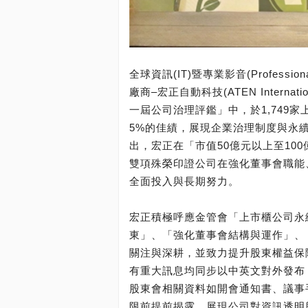
全球資訊(IT)暨專業影音(Profess
廠商–宏正自動科技(ATEN Intern
一屆公司治理評鑑」中，於1,749
5%的佳績，展現企業治理制度與永
出，宏正在「市值50億元以上至10
雙項殊榮印證公司在強化董事會職能
全面投入與長期努力。
宏正積極呼應金管會「上市櫃公司永
東」、「強化董事會結構與運作」、
關注與深耕，並致力提升股東權益保障
有重大訊息均同步以中英文對外發布
股東會相關資料如開會通知書、議事
限前提前揭露，展現公司對資訊透明