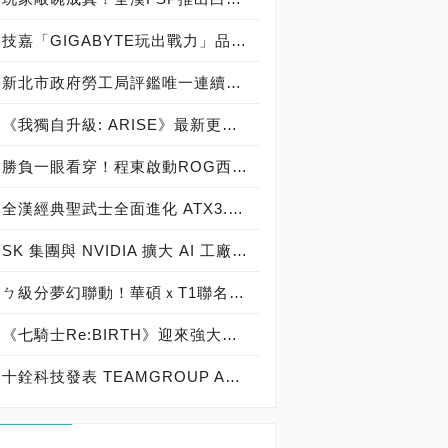
技嘉「GIGABYTE玩出戰力」品牌活動8/3讓玩家「找到專屬配備」
新北市政府勞工局評鑑唯一連續三年獲獎企業！ 宏正三度榮膺新北市政府<友善移工企業>殊榮
《我獨自升級: ARISE》最新更新 成振宇覺醒闇影君主繼承者
勝負一眼看穿！程東啟動ROG西風之神 雙螢幕AI致勝全局
全漢經典聖武士全面進化 ATX3.1，價格不變！FSP VIC BD+ 電競入門最強銅牌電源！ ATX 3.1、全新壓紋線材、登錄享 5 年保固，打造新世代入門電競首選
SK 集團與 NVIDIA 擴大 AI 工廠與次世代記憶體策略合作 規模逾 5,000 億美元的 NVIDIA-SK AI 計畫（NVIDIA-SK AI Initiative）， 涵蓋 SK Telecom 最高達 2GW 的 AI 工廠，以及與 SK 海力士的長期 AI 記憶體合作
ㄅ級分夢幻聯動！華碩ｘT1聯名顯示卡全台盛大開賣
《七騎士Re:BIRTH》迎來強大的全新英雄[天劍]宣嵐 同步推出韓國主題劇情
十銓科技發表 TEAMGROUP ACE 8K MicroSDXC 記憶卡 強力激發設備效能 盡情捕捉精彩瞬間