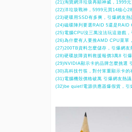
(21)淘寶網洋垃圾再顯神威，1999元
(22)洋垃圾戰神，5999元買14核心2
(23)硬碟用SSD有多爽，引爆網友
(24)磁碟陣列要選RAID 5還是RAI
(25)電腦CPU沒三萬沒法玩這遊戲
(26)為什麼有人要推AMD CPU菜
(27)200TB資料怎麼儲存，引爆網
(28)硬碟故障資料救援報價3萬8 引
(29)NVIDIA顯示卡的品牌怎麼挑選
(30)高科技竹筷，對付笨重顯示卡
(31)電腦機殼價格破萬 引爆網友熱
(32)be quiet!電源供應器爆假貨