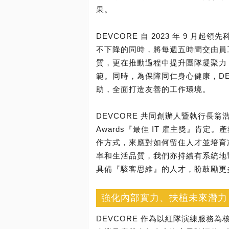
果。
DEVCORE 自 2023 年 9 
不下降的同時，將每週五時間交由員
質，更在推動過程中提升團隊凝聚力
範。同時，為保障同仁身心健康，DE
助，全面打造友善的工作環境。
DEVCORE 共同創辦人暨執行長翁浩正
Awards『最佳 IT 雇主獎』肯
作方式，來應對如何留住人才並培育
率和生活品質，我們亦持續有系統地
具備『駭客思維』的人才，盼鼓勵更
強化內部實力、扶植未來潛力，D
DEVCORE 作為以紅隊演練服務