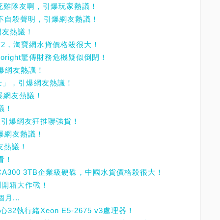
想當死雞隊友啊，引爆玩家熱議！
表不自殺聲明，引爆網友熱議！
網友熱議！
X540T2，淘寶網水貨價格殺很大！
oright驚傳財務危機疑似倒閉！
引爆網友熱議！
衛士」，引爆網友熱議！
引爆網友熱議！
議！
大升級引爆網友狂推聯強貨！
引爆網友熱議！
網友熱議！
看！
MG03ACA300 3TB企業級硬碟，中國水貨價格殺很大！
0實測開箱大作戰！
月...
32執行緒Xeon E5-2675 v3處理器！