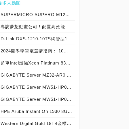
最多人點閱
SUPERMICRO SUPERO M12SWA-TF伺服器主機板實測開箱，史上最強實戰AMD Ryzen Threadripper Pro 3995WX為究極效能而生！
專訪夢想動畫公司！配置高效能GIGABYTE Server，以技嘉伺服器建構首屈一指的AI運算與遠端桌面動畫應用！
D-Link DXS-1210-10TS網管型10GbE交換器實測開箱，10Gbps超高速網路環境不是夢！
2024開學季筆電選購指南： 10大熱銷筆電推薦榜
超車Intel最強Xeon Platinum 8380處理器2.8倍性能！AMD第四代EPYC 9004系列正式登場，引進12通道DDR5-4800記憶體、PCIe 5.0、CXL記憶體與最高96核心192執行緒戰鬥力，霄龍EPYC 9654榮登伺服器處理器世界之王！
GIGABYTE Server MZ32-AR0 Server主機板實測開箱，體驗AMD EPYC 7742處理器的強大戰鬥力！
GIGABYTE Server MW51-HP0工作站主機板實測開箱，打造完美遊戲多開、多虛擬機、影音轉檔超順暢超強電腦！
GIGABYTE Server MW51-HP0工作站主機板實測開箱，Intel W2100/2200高效能工作站重裝上陣！
HPE Aruba Instant On 1930 8G Class4 PoE 2SFP 124W(JL681A)交換器實測開箱，中小企業智慧託管網路的神兵利器！
Western Digital Gold 18TB金標硬碟實測開箱，企業級機械硬碟中的優質精品！