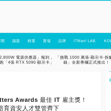
新聞
議題
精選
賣場
品牌
ITMan! LAB.
KO
2,800W 電源供應器」報到，
「挑戰 1000 萬張-顯示卡-拆
跑「4張 RTX 5090 顯示卡」
錄」全新專欄正式推出！
tters Awards 最佳 IT 雇主獎！
培育資安人才雙管齊下