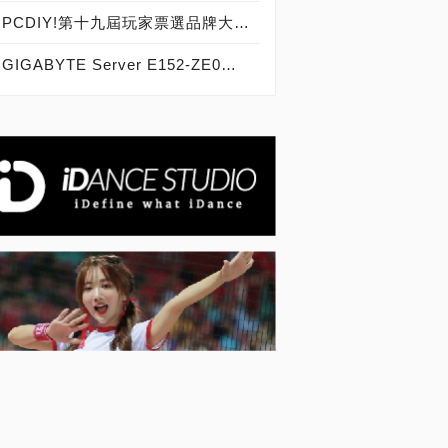
PCDIY!第十九屆玩家票選品牌大賞暨ITMan!企業品牌大調查2024，票選結果暨得獎公布！
GIGABYTE Server E152-ZE0實測開箱，史上最強AMD EPYC 7002/7003系列1U伺服器完全解密！