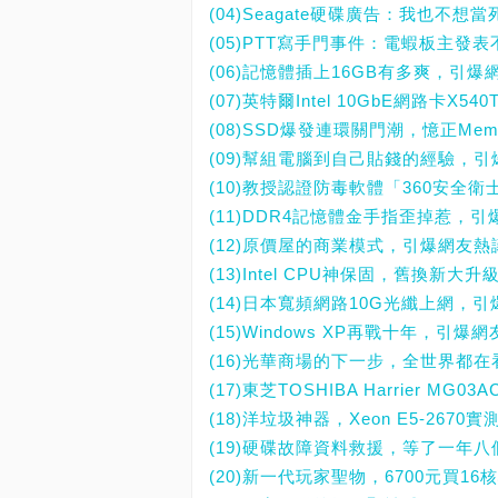
(04)Seagate硬碟廣告：我也不
(05)PTT寫手門事件：電蝦板主發
(06)記憶體插上16GB有多爽，引爆
(07)英特爾Intel 10GbE網路卡
(08)SSD爆發連環關門潮，憶正Mem
(09)幫組電腦到自己貼錢的經驗，
(10)教授認證防毒軟體「360安全
(11)DDR4記憶體金手指歪掉惹，
(12)原價屋的商業模式，引爆網友熱
(13)Intel CPU神保固，舊換新
(14)日本寬頻網路10G光纖上網，
(15)Windows XP再戰十年，引爆
(16)光華商場的下一步，全世界都在
(17)東芝TOSHIBA Harrier 
(18)洋垃圾神器，Xeon E5-267
(19)硬碟故障資料救援，等了一年八個
(20)新一代玩家聖物，6700元買16核心