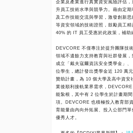
企業及產業進行真實資安風險評估，
升員工技術水準與競爭力。藉由定期
及工作技能交流與學習，激發創新思維。
等資安領域的技術證照，鼓勵員工精益求
40% 的 IT 員工受惠於此政策，補
DEVCORE 不僅專注於提升團隊
領域不遺餘力支持教育與社群發展，致
成立「戴夫寇爾資訊安全獎學金」、「全
位學生，總計發出獎學金近 120 萬元
贊助計畫，為 10 個大學及高中資安
業後順利接軌業界需求，DEVCORE
能紮根，其中有 2 位學生於計畫期間
項。DEVCORE 也積極投入教育部
育能量由內向外拓展、投入公部門單
優秀人才。
→更多的【PCDIY!業界新聞】：
請