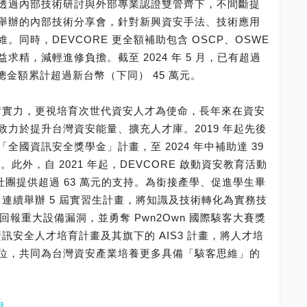
透過內部技術研討與外部專業認證雙管齊下，不間斷提
舉辦的內部技術分享會，針對新興資安手法、技術應用
同時，DEVCORE 更全額補助包含 OSCP、OSWE
精，減輕進修負擔。截至 2024 年 5 月，已有超過
助總金額累計超過新台幣（下同） 45 萬元。
技術實力，更視培育次世代資安人才為使命，長年來在資安
力於提升台灣資安能量、擴充人才庫。2019 年起先後
國資訊安全獎學金」計畫，至 2024 年中補助達 39
。此外，自 2021 年起，DEVCORE 啟動資安教育活動
社團提供超過 63 萬元的支持。為銜接產學、促進學生畢
 連續舉辦 5 屆實習生計畫，將知識及技術轉化為實務技
回報重大設備漏洞，並勇奪 Pwn2Own 國際駭客大賽獎
資訊安全人才培育計畫及其旗下的 AIS3 計畫，將人才培
位，共同為台灣資安產業培養更多具備「駭客思維」的
見