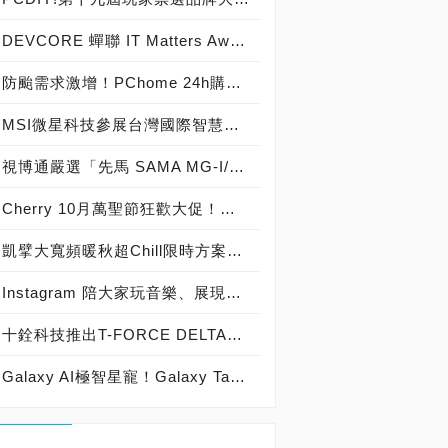
DEVCORE 蟬聯 IT Matters Awards 最佳 IT 雇主獎！ 實施週休三日、系統性培育資安人才雙管齊下
防颱需求激增！PChome 24h購物泡麵、零食/餅乾銷量飆升逾100% 備戰山陀兒颱風！PChome 24h購物「 颱風快報專區」必買物資一站備齊
MSI微星科技參展台灣國際智慧能源週 全方位充電解決方案助力電動車產業發展
視博通嚴選「先馬 SAMA MG-I/MG-II 機殼＋九州風神 DeepCool OK550D 550W電源供應器」超值「C＋P套餐」, 免費「九州風神 DeepCool AG400空冷散熱器」送給你！
Cherry 10月萬聖節狂歡大促！櫻桃粉絲不可錯過的驚喜優惠
凱擘大寬頻暖秋超Chill限時方案 現省5千元再抽上萬元英倫藍牙喇叭
Instagram 陪大家玩音樂、展現品味 迎接國際音樂日！ 個人檔案加音樂展現自我、限時動態播黑膠唱片吹復古風
十銓科技推出T-FORCE DELTAα RGB DDR5 桌上型記憶體 完美匹配AMD 新平台 極致超頻潛力銓面釋放
Galaxy AI極智星寵！Galaxy Tab S10系列旗艦平板正式登台