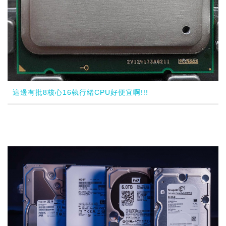
這邊有批8核心16執行緒CPU好便宜啊!!!