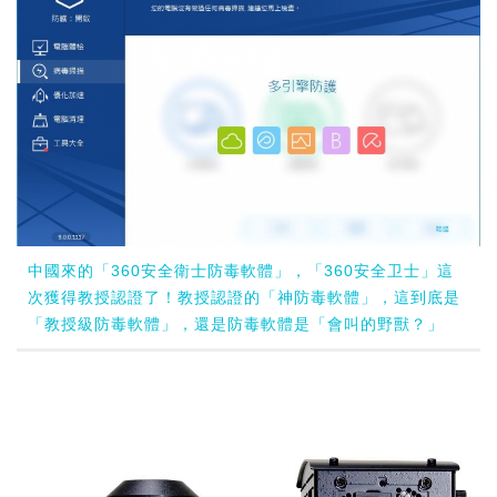
中國來的「360安全衛士防毒軟體」，「360安全卫士」這
次獲得教授認證了！教授認證的「神防毒軟體」，這到底是
「教授級防毒軟體」，還是防毒軟體是「會叫的野獸？」