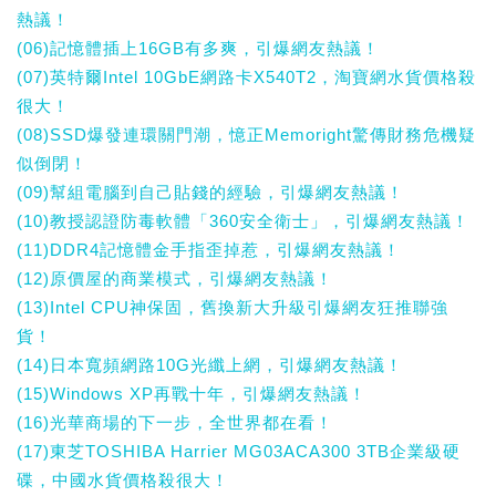
熱議！
(06)記憶體插上16GB有多爽，引爆網友熱議！
(07)英特爾Intel 10GbE網路卡X540T2，淘寶網水貨價格殺
很大！
(08)SSD爆發連環關門潮，憶正Memoright驚傳財務危機疑
似倒閉！
(09)幫組電腦到自己貼錢的經驗，引爆網友熱議！
(10)教授認證防毒軟體「360安全衛士」，引爆網友熱議！
(11)DDR4記憶體金手指歪掉惹，引爆網友熱議！
(12)原價屋的商業模式，引爆網友熱議！
(13)Intel CPU神保固，舊換新大升級引爆網友狂推聯強
貨！
(14)日本寬頻網路10G光纖上網，引爆網友熱議！
(15)Windows XP再戰十年，引爆網友熱議！
(16)光華商場的下一步，全世界都在看！
(17)東芝TOSHIBA Harrier MG03ACA300 3TB企業級硬
碟，中國水貨價格殺很大！