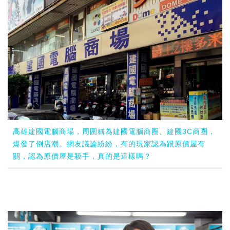
高雄建國電腦商場，周圍稱為建國電腦商圈、建國3C商圈，
爆發了倒店潮。網友議論紛紛，有的玩家認為跟原價屋有
關，認為原價屋是殺手，真的是這樣嗎？