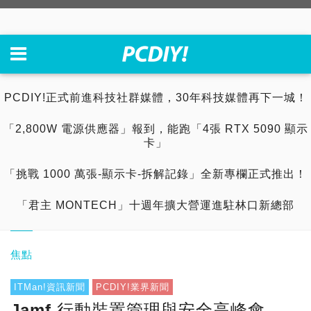
PCDIY!正式前進科技社群媒體，30年科技媒體再下一城！
「2,800W 電源供應器」報到，能跑「4張 RTX 5090 顯示
卡」
「挑戰 1000 萬張-顯示卡-拆解記錄」全新專欄正式推出！
「君主 MONTECH」十週年擴大營運進駐林口新總部
焦點
ITMan!資訊新聞
PCDIY!業界新聞
Jamf 行動裝置管理與安全高峰會