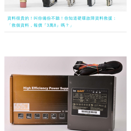
資料很貴的！叫你備份不聽！你知道硬碟故障資料救援：
「救個資料，報價『3萬8』嗎？」