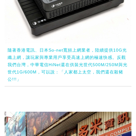
隨著香港電訊、日本So-net寬頻上網業者，陸續提供10G光
纖上網，讓玩家與專業用戶享受高速上網的極速快感。反觀
我們台灣，中華電信HiNet還在供裝光世代500M/250M與光
世代1G/600M，可以說：「人家都上太空，我們還在殺豬
公!!!」