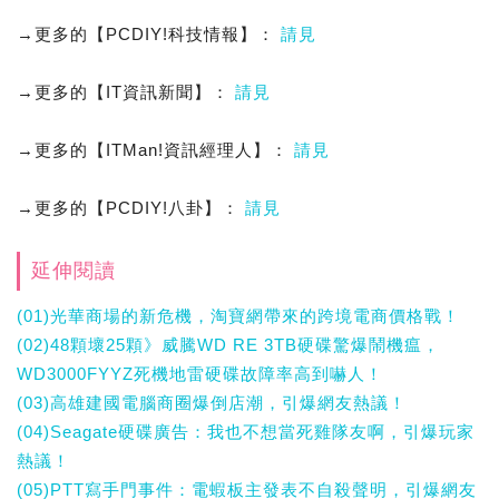
→更多的【PCDIY!科技情報】：
請見
→更多的【IT資訊新聞】：
請見
→更多的【ITMan!資訊經理人】：
請見
→更多的【PCDIY!八卦】：
請見
延伸閱讀
(01)光華商場的新危機，淘寶網帶來的跨境電商價格戰！
(02)48顆壞25顆》威騰WD RE 3TB硬碟驚爆鬧機瘟，
WD3000FYYZ死機地雷硬碟故障率高到嚇人！
(03)高雄建國電腦商圈爆倒店潮，引爆網友熱議！
(04)Seagate硬碟廣告：我也不想當死雞隊友啊，引爆玩家
熱議！
(05)PTT寫手門事件：電蝦板主發表不自殺聲明，引爆網友