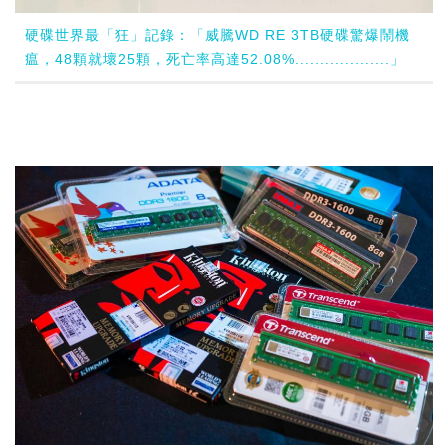
硬碟世界最「狂」記錄：「威騰WD RE 3TB硬碟驚爆鬧機
瘟，48顆就壞25顆，死亡率高達52.08%...................」