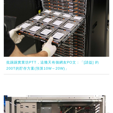
批踢踢實業坊PTT，這幾天有個網友PO文：「[請益] 約
200T的貯存方案(預算10W～20W)」