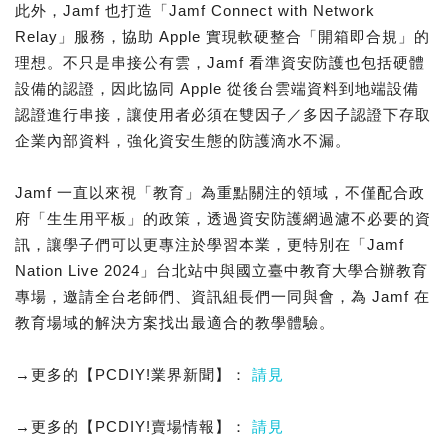
此外，Jamf 也打造「Jamf Connect with Network
Relay」服務，協助 Apple 實現軟硬整合「開箱即合規」的
理想。不只是串接公有雲，Jamf 看準資安防護也包括硬體
設備的認證，因此協同 Apple 從後台雲端資料到地端設備
認證進行串接，讓使用者必須在雙因子／多因子認證下存取
企業內部資料，強化資安生態的防護滴水不漏。
Jamf 一直以來視「教育」為重點關注的領域，不僅配合政
府「生生用平板」的政策，透過資安防護網過濾不必要的資
訊，讓學子們可以更專注於學習本業，更特別在「Jamf
Nation Live 2024」台北站中與國立臺中教育大學合辦教育
專場，邀請全台老師們、資訊組長們一同與會，為 Jamf 在
教育場域的解決方案找出最適合的教學體驗。
→更多的【PCDIY!業界新聞】：
請見
→更多的【PCDIY!賣場情報】：
請見