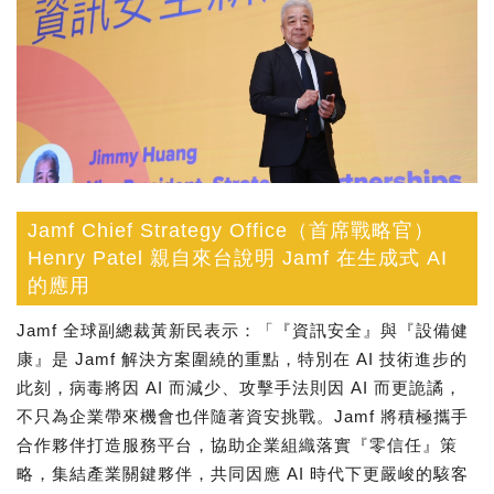
Jamf Chief Strategy Office（首席戰略官）
Henry Patel 親自來台說明 Jamf 在生成式 AI
的應用
Jamf 全球副總裁黃新民表示：「『資訊安全』與『設備健
康』是 Jamf 解決方案圍繞的重點，特別在 AI 技術進步的
此刻，病毒將因 AI 而減少、攻擊手法則因 AI 而更詭譎，
不只為企業帶來機會也伴隨著資安挑戰。Jamf 將積極攜手
合作夥伴打造服務平台，協助企業組織落實『零信任』策
略，集結產業關鍵夥伴，共同因應 AI 時代下更嚴峻的駭客