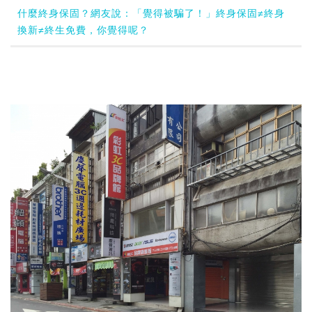
什麼終身保固？網友說：「覺得被騙了！」終身保固≠終身
換新≠終生免費，你覺得呢？