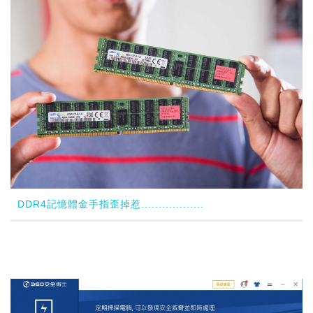
DDR4記憶體金手指歪掉惹..................