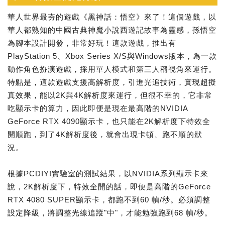
華人世界最夯的遊戲《黑神話：悟空》來了！這個遊戲，以
華人都熟知的中國古典神魔小說西遊記故事為靈感，孫悟空
為腳本設計開發，非常好玩！這款遊戲，推出有
PlayStation 5、Xbox Series X/S與Windows版本，為一款
動作角色扮演遊戲，採用單人模式和第三人稱視角來運行。
特點是，這款遊戲支援高解析度，引進光追技術，實現超擬
真效果，能以2K與4K解析度來運行，但很不幸的，它非常
吃顯示卡的算力，因此即便是現在最高階的NVIDIA
GeForce RTX 4090顯示卡，也只能在2K解析度下特效全
開順跑，到了4K解析度後，就會出現卡頓、跑不順的狀
況。
根據PCDIY!實驗室的測試結果，以NVIDIA系列顯示卡來
說，2K解析度下，特效全開的話，即便是高階的GeForce
RTX 4080 SUPER顯示卡，都跑不到60 幀/秒。必須調整
設定降級，將調整光線追蹤"中"，才能勉強跑到68 幀/秒。