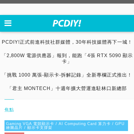
PCDIY!正式前進科技社群媒體，30年科技媒體再下一城！
「2,800W 電源供應器」報到，能跑「4張 RTX 5090 顯示
卡」
「挑戰 1000 萬張-顯示卡-拆解記錄」全新專欄正式推出！
「君主 MONTECH」十週年擴大營運進駐林口新總部
焦點
Gaming VGA 電競顯示卡 / AI Computing Card 算力卡 / GPU
繪圖晶片 / 顯示卡支撐架