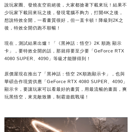
說玩家圈、發燒友空前絕後，大家都搶著下載來玩！結果不
少玩家下載回來玩之後，發現電腦不夠力，打開4K之後，
想說特效全開，一看畫質很好，但一直卡頓！降級到2K之
後，特效全開仍跑不順暢！
現在，測試結果出爐！「《黑神話：悟空》2K 順跑 顯示
卡」，要特效全開的話，那就得要至少要「GeForce RTX
4080 SUPER、4090」等級才能辦得到！
原價屋現在推出了「黑神話：悟空 2K順跑顯示卡」，也與
華碩合作現貨供應「GeForce RTX 4080 SUPER、4090」
顯示卡，要讓玩家可以看最好的畫質，用最流暢的畫面，爽
玩黑悟空，來克敵致勝，制霸遊戲戰場！