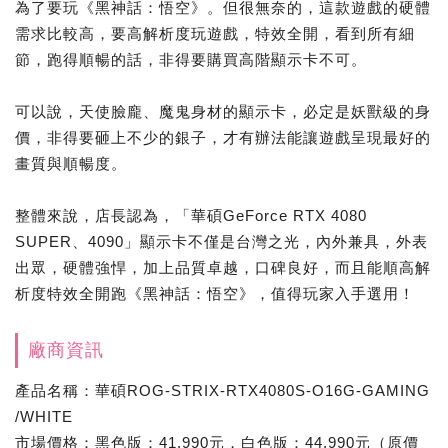
為了要玩《黑神話：悟空》。但很無奈的，這款遊戲的硬體
需求比較高，要高解析度玩遊戲，特效全開，看到所有細
節，跑得順暢的話，非得要購買高階顯示卡不可。
可以說，天使臉龐、魔鬼身材的顯示卡，必定是妖獸級的身
價，非得要砸上不少的銀子，才有辦法能讓遊戲呈現最好的
畫質與順暢度。
整體來說，店長認為，「華碩GeForce RTX 4080
SUPER、4090」顯示卡不僅是台灣之光，內外兼具，外表
出眾，硬體強悍，加上品質卓越，口碑良好，而且能順高解
析度特效全開跑《黑神話：悟空》，值得玩家入手選用！
廠商資訊
產品名稱：華碩ROG-STRIX-RTX4080S-O16G-GAMING
/WHITE
市場價格：黑色版：41,990元，白色版：44,990元（原價