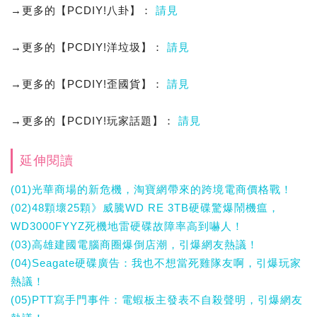
→更多的【PCDIY!八卦】：
請見
→更多的【PCDIY!洋垃圾】：
請見
→更多的【PCDIY!歪國貨】：
請見
→更多的【PCDIY!玩家話題】：
請見
延伸閱讀
(01)光華商場的新危機，淘寶網帶來的跨境電商價格戰！
(02)48顆壞25顆》威騰WD RE 3TB硬碟驚爆鬧機瘟，
WD3000FYYZ死機地雷硬碟故障率高到嚇人！
(03)高雄建國電腦商圈爆倒店潮，引爆網友熱議！
(04)Seagate硬碟廣告：我也不想當死雞隊友啊，引爆玩家
熱議！
(05)PTT寫手門事件：電蝦板主發表不自殺聲明，引爆網友