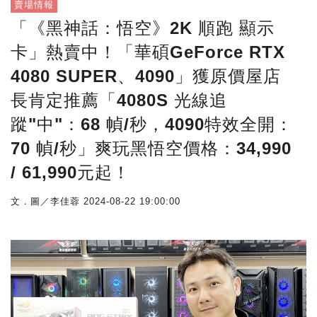
賣場情報
「《黑神話：悟空》2K 順跑 顯示
卡」熱賣中！「華碩GeForce RTX
4080 SUPER、4090」獲原價屋店
長肯定推薦「4080S 光線追
蹤"中"：68 幀/秒，4090特效全開：
70 幀/秒」爽玩黑悟空價格：34,990
/ 61,990元起！
文．圖／李佳蓉
2024-08-22 19:00:00