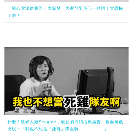
「黑心電源供應器」大爆發！大家可要小心一點阿！太恐怖
了啦!!!
什麼！硬碟大廠Seagate，最新的行銷活動廣告，裡面居然
出現：「我也不想當『死雞』隊友啊.................」