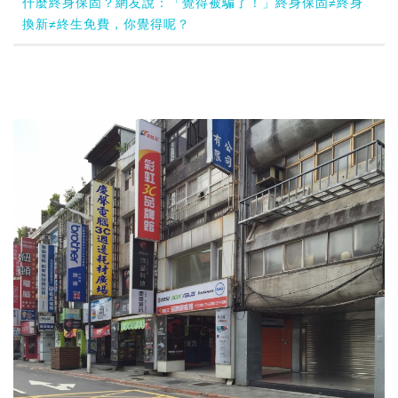
什麼終身保固？網友說：「覺得被騙了！」終身保固≠終身
換新≠終生免費，你覺得呢？