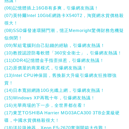
熱議！
(06)記憶體插上16GB有多爽，引爆網友熱議！
(07)英特爾Intel 10GbE網路卡X540T2，淘寶網水貨價格殺
很大！
(08)SSD爆發連環關門潮，憶正Memoright驚傳財務危機疑
似倒閉！
(09)幫組電腦到自己貼錢的經驗，引爆網友熱議！
(10)教授認證防毒軟體「360安全衛士」，引爆網友熱議！
(11)DDR4記憶體金手指歪掉惹，引爆網友熱議！
(12)原價屋的商業模式，引爆網友熱議！
(13)Intel CPU神保固，舊換新大升級引爆網友狂推聯強
貨！
(14)日本寬頻網路10G光纖上網，引爆網友熱議！
(15)Windows XP再戰十年，引爆網友熱議！
(16)光華商場的下一步，全世界都在看！
(17)東芝TOSHIBA Harrier MG03ACA300 3TB企業級硬
碟，中國水貨價格殺很大！
(18)洋垃圾神器，Xeon E5-2670實測開箱大作戰！