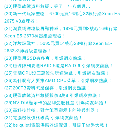
(19)硬碟故障資料救援，等了一年八個月...
(20)新一代玩家聖物，6700元買16核心32執行緒Xeon E5-
2675 v3處理器！
(21)淘寶網洋垃圾再顯神威，1999元買到8核心16執行緒
Xeon E5-2670神器級處理器！
(22)洋垃圾戰神，5999元買14核心28執行緒Xeon E5-
2683v3神器級處理器！
(23)硬碟用SSD有多爽，引爆網友熱議！
(24)磁碟陣列要選RAID 5還是RAID 6 引爆網友熱議！
(25)電腦CPU沒三萬沒法玩這遊戲，引爆網友熱議！
(26)為什麼有人要推AMD CPU菜單，引爆網友熱議！
(27)200TB資料怎麼儲存，引爆網友熱議！
(28)硬碟故障資料救援報價3萬8 引爆網友熱議！
(29)NVIDIA顯示卡的品牌怎麼挑選 引爆網友熱議！
(30)高科技竹筷，對付笨重顯示卡的神兵利器！
(31)電腦機殼價格破萬 引爆網友熱議！
(32)be quiet!電源供應器爆假貨，引爆了鍵盤大戰！