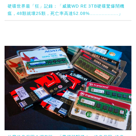
硬碟世界最「狂」記錄：「威騰WD RE 3TB硬碟驚爆鬧機
瘟，48顆就壞25顆，死亡率高達52.08%...................」