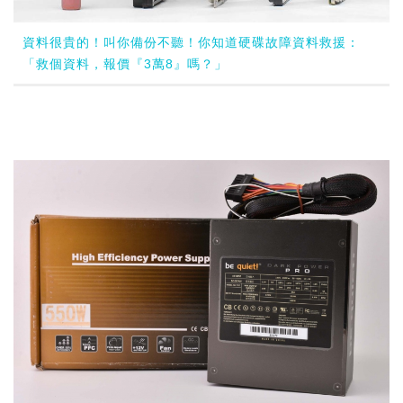
資料很貴的！叫你備份不聽！你知道硬碟故障資料救援：
「救個資料，報價『3萬8』嗎？」