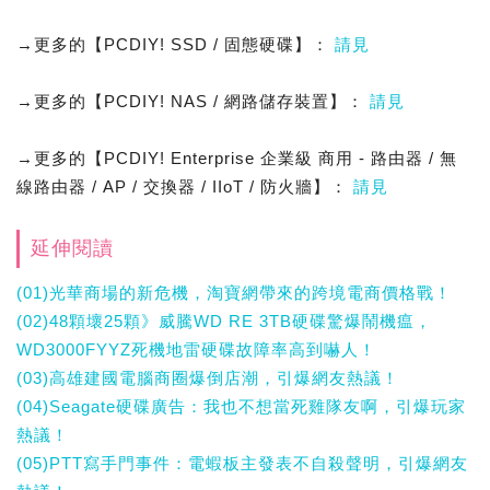
→更多的【PCDIY! SSD / 固態硬碟】：
請見
→更多的【PCDIY! NAS / 網路儲存裝置】：
請見
→更多的【PCDIY! Enterprise 企業級 商用 - 路由器 / 無
線路由器 / AP / 交換器 / IIoT / 防火牆】：
請見
延伸閱讀
(01)光華商場的新危機，淘寶網帶來的跨境電商價格戰！
(02)48顆壞25顆》威騰WD RE 3TB硬碟驚爆鬧機瘟，
WD3000FYYZ死機地雷硬碟故障率高到嚇人！
(03)高雄建國電腦商圈爆倒店潮，引爆網友熱議！
(04)Seagate硬碟廣告：我也不想當死雞隊友啊，引爆玩家
熱議！
(05)PTT寫手門事件：電蝦板主發表不自殺聲明，引爆網友