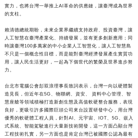
實力，也將台灣一舉推上AI革命的供應鏈，讓臺灣成為世界
的支柱。
賴清德總統期盼，未來企業界繼續支持政府、投資臺灣，讓
人工智慧在臺灣產業化、持續發展，並有更多創新應用；同
時讓臺灣100多萬家的中小企業人工智慧化，讓人工智慧島
不只是一個概念性目標，而是能對臺灣經濟發展產生實質功
用，讓人民生活更好，一起為下個世代的繁榮及世界進步努
力。
台北市電腦公會彭双浪理事長致詞表示，台灣一向以硬體製
造見長，但近年在5G、物聯網、資安、 資料中心管理、智
慧座艙等領域積極打造新創生態及高值軟硬整合服務，表現
良好，更吸引許多國際巨頭公司來台設置研發中心，用台灣
優秀的軟硬體工程人員，針對AI、元宇宙、IOT、5G、嵌入
式系統、智能駕駛進行大量新技術開發，這一方面凸顯台灣
工程技術扎實，另一方面也是肯定台灣已被國際公認為最有