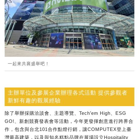
一起來共襄盛舉吧！
主辦單位及參展企業辦理各式活動 提供參觀者
新鮮有趣的觀展經驗
除了舉辦採購洽談會、主題導覽、Tech’em High、ESG
GO!、新創競賽發表會等活動，今年更發揮創意進行跨界合
作，包含與台北101合作點燈行銷，讓COMPUTEX登上臺
灣最高建築，以及與知名糕點品牌在展場設立Hospitality