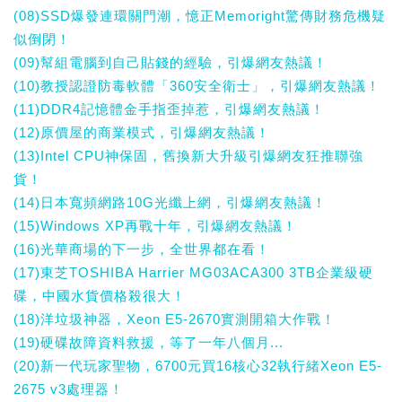
(08)SSD爆發連環關門潮，憶正Memoright驚傳財務危機疑
似倒閉！
(09)幫組電腦到自己貼錢的經驗，引爆網友熱議！
(10)教授認證防毒軟體「360安全衛士」，引爆網友熱議！
(11)DDR4記憶體金手指歪掉惹，引爆網友熱議！
(12)原價屋的商業模式，引爆網友熱議！
(13)Intel CPU神保固，舊換新大升級引爆網友狂推聯強
貨！
(14)日本寬頻網路10G光纖上網，引爆網友熱議！
(15)Windows XP再戰十年，引爆網友熱議！
(16)光華商場的下一步，全世界都在看！
(17)東芝TOSHIBA Harrier MG03ACA300 3TB企業級硬
碟，中國水貨價格殺很大！
(18)洋垃圾神器，Xeon E5-2670實測開箱大作戰！
(19)硬碟故障資料救援，等了一年八個月...
(20)新一代玩家聖物，6700元買16核心32執行緒Xeon E5-
2675 v3處理器！