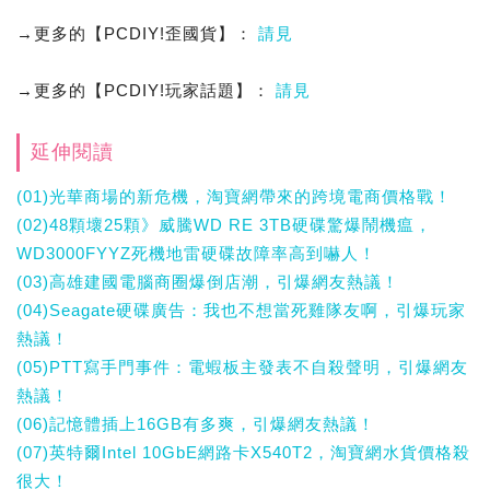
→更多的【PCDIY!歪國貨】：
請見
→更多的【PCDIY!玩家話題】：
請見
延伸閱讀
(01)光華商場的新危機，淘寶網帶來的跨境電商價格戰！
(02)48顆壞25顆》威騰WD RE 3TB硬碟驚爆鬧機瘟，
WD3000FYYZ死機地雷硬碟故障率高到嚇人！
(03)高雄建國電腦商圈爆倒店潮，引爆網友熱議！
(04)Seagate硬碟廣告：我也不想當死雞隊友啊，引爆玩家
熱議！
(05)PTT寫手門事件：電蝦板主發表不自殺聲明，引爆網友
熱議！
(06)記憶體插上16GB有多爽，引爆網友熱議！
(07)英特爾Intel 10GbE網路卡X540T2，淘寶網水貨價格殺
很大！