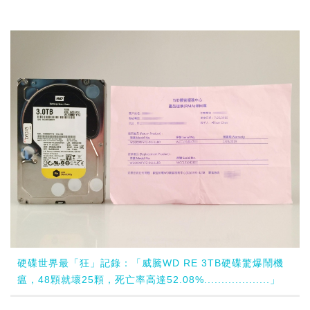
硬碟世界最「狂」記錄：「威騰WD RE 3TB硬碟驚爆鬧機
瘟，48顆就壞25顆，死亡率高達52.08%...................」