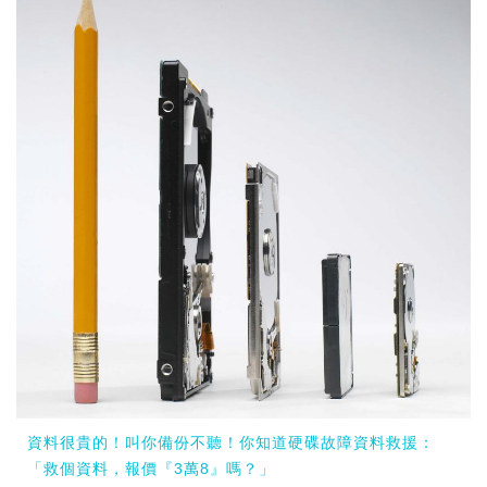
資料很貴的！叫你備份不聽！你知道硬碟故障資料救援：
「救個資料，報價『3萬8』嗎？」