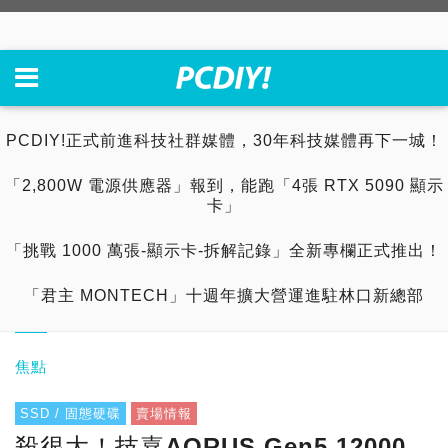
PCDIY!正式前進科技社群媒體，30年科技媒體再下一城！
「2,800W 電源供應器」報到，能跑「4張 RTX 5090 顯示
卡」
「挑戰 1000 萬張-顯示卡-拆解記錄」全新專欄正式推出！
「君主 MONTECH」十週年擴大營運進駐林口新總部
焦點
SSD / 固態硬碟
賣場情報
殺很大！技嘉AORUS Gen5 12000