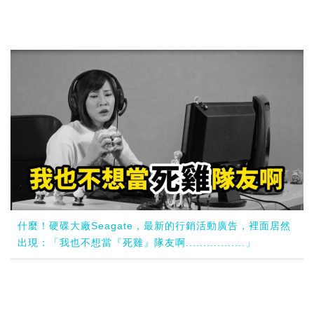
什麼！硬碟大廠Seagate，最新的行銷活動廣告，裡面居然
出現：「我也不想當『死雞』隊友啊.................」