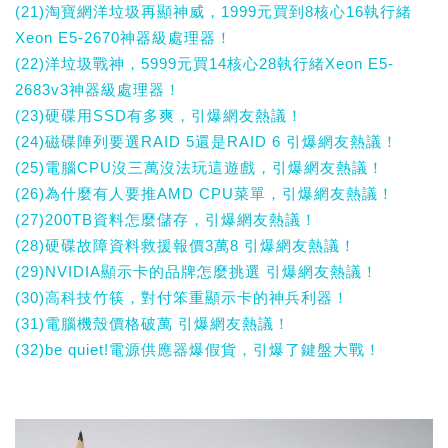
(21)淘寶網洋垃圾再顯神威，1999元買到8核心16執行緒
Xeon E5-2670神器級處理器！
(22)洋垃圾戰神，5999元買14核心28執行緒Xeon E5-
2683v3神器級處理器！
(23)硬碟用SSD有多爽，引爆網友熱議！
(24)磁碟陣列要選RAID 5還是RAID 6 引爆網友熱議！
(25)電腦CPU沒三萬沒法玩這遊戲，引爆網友熱議！
(26)為什麼有人要推AMD CPU菜單，引爆網友熱議！
(27)200TB資料怎麼儲存，引爆網友熱議！
(28)硬碟故障資料救援報價3萬8 引爆網友熱議！
(29)NVIDIA顯示卡的品牌怎麼挑選 引爆網友熱議！
(30)高科技竹筷，對付笨重顯示卡的神兵利器！
(31)電腦機殼價格破萬 引爆網友熱議！
(32)be quiet!電源供應器爆假貨，引爆了鍵盤大戰！