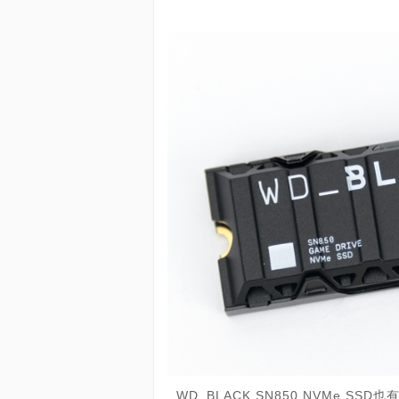
WD_BLACK SN850 NVMe 