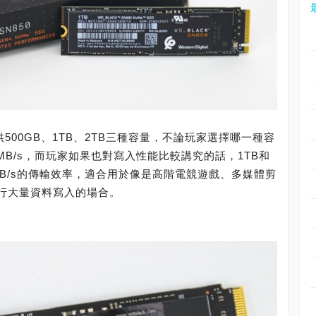
SD提供500GB、1TB、2TB三種容量，不論玩家選擇哪一種容
 MB/s，而玩家如果也對寫入性能比較講究的話，1TB和
00 MB/s的傳輸效率，適合用於像是高階電競遊戲、多媒體剪
進行大量資料寫入的場合。