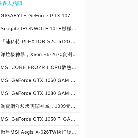
最多人點閱
GIGABYTE GeForce GTX 1070 Xtreme Gaming實測開箱，電競級顯示卡中的頂尖之作！
Seagate IRONWOLF 10TB機械硬碟實測開箱，氦氣填充那嘶狼守護者NAS HDD
「浦科特 PLEXTOR S2C 512GB SSD」實測開箱，超值型固態硬碟中的優質好貨！
洋垃圾神器，Xeon E5-2670實測開箱大作戰！
MSI CORE FROZR L CPU散熱器實測開箱，微星電競產品再添新兵
MSI GeForce GTX 1060 GAMING X 6G實測開箱，玩家級電競顯示卡中的神兵利器！
MSI GeForce GTX 1080 GAMING X 8G實測開箱，史上最強大Pascal自製顯示卡全面來襲！
淘寶網洋垃圾再顯神威，1999元買到8核心16執行緒Xeon E5-2670神器級處理器！
MSI GeForce GTX 1050 Ti GAMING X 4G實測開箱，中階電競顯示卡中的玩家精品！
微星MSI Aegis X-026TW快打旋風V同梱版實測開箱，VR電競桌機的頂尖之作！