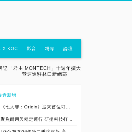
L X KOC
影音
粉專
論壇
解記
「君主 MONTECH」十週年擴大
營運進駐林口新總部
最近新增
《七大罪：Origin》迎來首位可遊玩十誡角色「德里艾利」
聚焦耐用與穩定運行 研揚科技打造新一代 COM Express Type 6 模組
LG公布2026年第二季度財報 高附加價值產品銷售成長與成本競爭力提升，營業獲利年增 147%