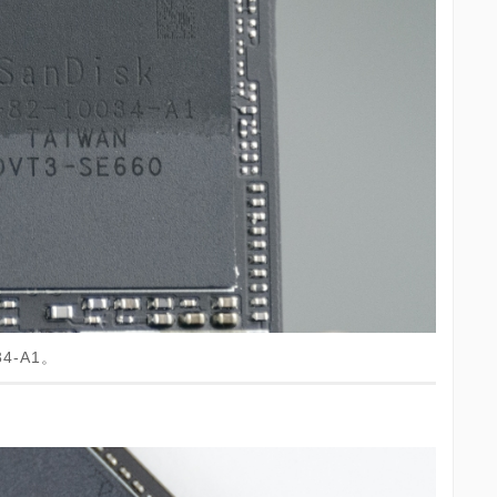
34-A1。