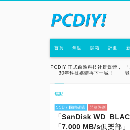
首頁
焦點
開箱
評測
PCDIY!正式前進科技社群媒體，
「
30年科技媒體再下一城！
能
焦點
SSD / 固態硬碟
開箱評測
「SanDisk WD_BLA
「7,000 MB/s俱樂部」