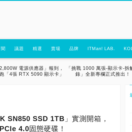
新聞
議題
精選
賣場
品牌
ITMan! LAB.
KO
2,800W 電源供應器」報到，
「挑戰 1000 萬張-顯示卡-拆
跑「4張 RTX 5090 顯示卡」
錄」全新專欄正式推出！
CK SN850 SSD 1TB」實測開箱，
PCIe 4.0固態硬碟！