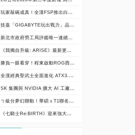
玩家敲碗成真！全漢FSP推出白色 VITA PM MIT 1000W 靜音電源純白上市！ MIT 白金電源首度披上純白戰袍，支援 ATX 3.1、PCIe 5.1，10年保固！
技嘉「GIGABYTE玩出戰力」品牌活動8/3讓玩家「找到專屬配備」
新北市政府勞工局評鑑唯一連續三年獲獎企業！ 宏正三度榮膺新北市政府<友善移工企業>殊榮
《我獨自升級: ARISE》最新更新 成振宇覺醒闇影君主繼承者
勝負一眼看穿！程東啟動ROG西風之神 雙螢幕AI致勝全局
全漢經典聖武士全面進化 ATX3.1，價格不變！FSP VIC BD+ 電競入門最強銅牌電源！ ATX 3.1、全新壓紋線材、登錄享 5 年保固，打造新世代入門電競首選
SK 集團與 NVIDIA 擴大 AI 工廠與次世代記憶體策略合作 規模逾 5,000 億美元的 NVIDIA-SK AI 計畫（NVIDIA-SK AI Initiative）， 涵蓋 SK Telecom 最高達 2GW 的 AI 工廠，以及與 SK 海力士的長期 AI 記憶體合作
ㄅ級分夢幻聯動！華碩ｘT1聯名顯示卡全台盛大開賣
《七騎士Re:BIRTH》迎來強大的全新英雄[天劍]宣嵐 同步推出韓國主題劇情