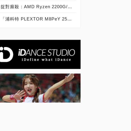
捉對廝殺：AMD Ryzen 2200G/2400G VS Intel Core i3-8100/i5-8400
「浦科特 PLEXTOR M8PeY 256GB、512GB、1TB」實測開箱，玩家級NVMe型PCIe 3.0 x4 SSD效能實測大作戰！