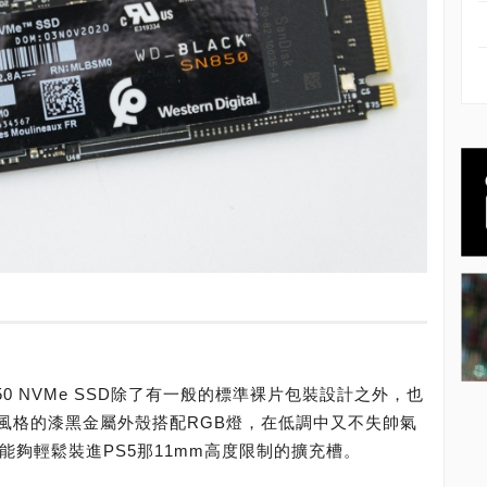
850 NVMe SSD除了有一般的標準裸片包裝設計之外，也
風格的漆黑金屬外殼搭配RGB燈，在低調中又不失帥氣
能夠輕鬆裝進PS5那11mm高度限制的擴充槽。