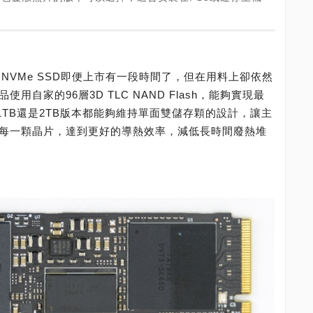
50 NVMe SSD即便上市有一段時間了，但在用料上卻依然
用自家的96層3D TLC NAND Flash，能夠實現最
1TB還是2TB版本都能夠維持單面雙儲存顆的設計，讓主
的每一顆晶片，達到更好的導熱效率，減低長時間廢熱堆