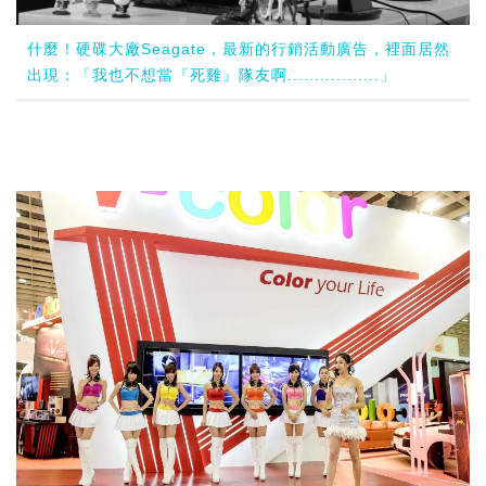
什麼！硬碟大廠Seagate，最新的行銷活動廣告，裡面居然
出現：「我也不想當『死雞』隊友啊.................」