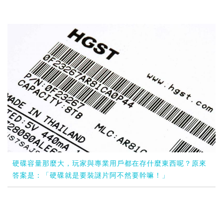
硬碟容量那麼大，玩家與專業用戶都在存什麼東西呢？原來
答案是：「硬碟就是要裝謎片阿不然要幹嘛！」