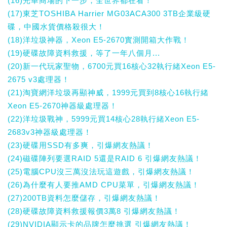
(16)光華商場的下一步，全世界都在看！
(17)東芝TOSHIBA Harrier MG03ACA300 3TB企業級硬
碟，中國水貨價格殺很大！
(18)洋垃圾神器，Xeon E5-2670實測開箱大作戰！
(19)硬碟故障資料救援，等了一年八個月...
(20)新一代玩家聖物，6700元買16核心32執行緒Xeon E5-
2675 v3處理器！
(21)淘寶網洋垃圾再顯神威，1999元買到8核心16執行緒
Xeon E5-2670神器級處理器！
(22)洋垃圾戰神，5999元買14核心28執行緒Xeon E5-
2683v3神器級處理器！
(23)硬碟用SSD有多爽，引爆網友熱議！
(24)磁碟陣列要選RAID 5還是RAID 6 引爆網友熱議！
(25)電腦CPU沒三萬沒法玩這遊戲，引爆網友熱議！
(26)為什麼有人要推AMD CPU菜單，引爆網友熱議！
(27)200TB資料怎麼儲存，引爆網友熱議！
(28)硬碟故障資料救援報價3萬8 引爆網友熱議！
(29)NVIDIA顯示卡的品牌怎麼挑選 引爆網友熱議！