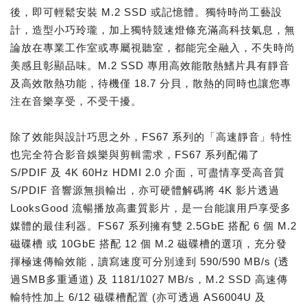
後，即可輕鬆安裝 M.2 SSD 或記憶體。獨特時尚工藝設
計，造型小巧玲瓏，加上獨特競速燈條充滿高科技氣息，無
論放在專業工作室或專屬視聽室，都能完全融入，不失時尚
美感且彰顯品味。M.2 SSD 專用高效能散熱鰭片具有靜音
及高效散熱功能，待機僅 18.7 分貝，散熱的同時也讓您專
注在音樂享受，不受干擾。
除了效能與設計巧思之外，FS67 系列的「高速靜音」特性
也完全符合影音娛樂與剪輯需求，FS67 系列配備了
S/PDIF 及 4K 60Hz HDMI 2.0 介面，可盡情享受高音質
S/PDIF 音響源無損輸出，亦可硬體解碼將 4K 影片透過
LooksGood 流暢播放高畫質影片，是一台能讓用戶享受多
媒體的最佳利器。FS67 系列擁有雙 2.5GbE 搭配 6 個 M.2
磁碟槽 或 10GbE 搭配 12 個 M.2 磁碟槽的選項，充分發
揮極速傳輸效能，讀寫速度可分別達到 590/590 MB/s (透
過SMB多重通道) 及 1181/1027 MB/s，M.2 SSD 高速傳
輸特性加上 6/12 磁碟槽配置 (亦可透過 AS6004U 及