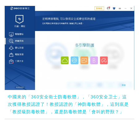
中國來的「360安全衛士防毒軟體」，「360安全卫士」這
次獲得教授認證了！教授認證的「神防毒軟體」，這到底是
「教授級防毒軟體」，還是防毒軟體是「會叫的野獸？」