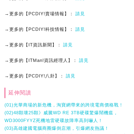
→更多的【PCDIY!賣場情報】：
請見
→更多的【PCDIY!科技情報】：
請見
→更多的【IT資訊新聞】：
請見
→更多的【ITMan!資訊經理人】：
請見
→更多的【PCDIY!八卦】：
請見
延伸閱讀
(01)光華商場的新危機，淘寶網帶來的跨境電商價格戰！
(02)48顆壞25顆》威騰WD RE 3TB硬碟驚爆鬧機瘟，
WD3000FYYZ死機地雷硬碟故障率高到嚇人！
(03)高雄建國電腦商圈爆倒店潮，引爆網友熱議！