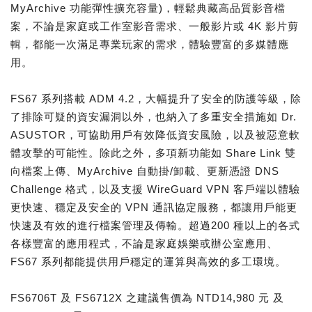
MyArchive 功能彈性擴充容量)，輕鬆典藏高品質影音檔
案，不論是家庭或工作室影音需求、一般影片或 4K 影片剪
輯，都能一次滿足專業玩家的需求，體驗豐富的多媒體應
用。
FS67 系列搭載 ADM 4.2，大幅提升了安全的防護等級，除
了排除可疑的資安漏洞以外，也納入了多重安全措施如 Dr.
ASUSTOR，可協助用戶有效降低資安風險，以及被惡意軟
體攻擊的可能性。除此之外，多項新功能如 Share Link 雙
向檔案上傳、MyArchive 自動掛/卸載、更新憑證 DNS
Challenge 格式，以及支援 WireGuard VPN 客戶端以體驗
更快速、穩定及安全的 VPN 通訊協定服務，都讓用戶能更
快速及有效的進行檔案管理及傳輸。超過200 種以上的各式
各樣豐富的應用程式，不論是家庭娛樂或辦公室應用、
FS67 系列都能提供用戶穩定的運算與高效的多工環境。
FS6706T 及 FS6712X 之建議售價為 NTD14,980 元 及