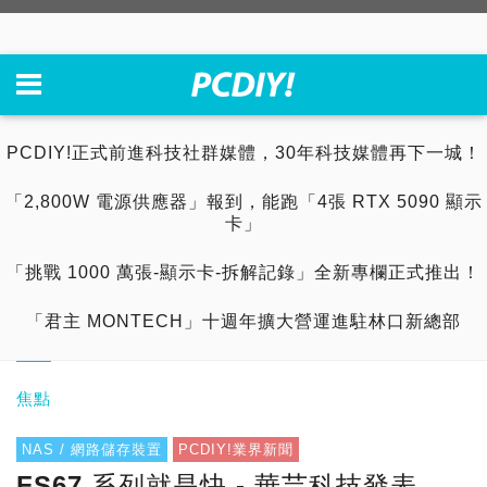
PCDIY!正式前進科技社群媒體，30年科技媒體再下一城！
「2,800W 電源供應器」報到，能跑「4張 RTX 5090 顯示
卡」
「挑戰 1000 萬張-顯示卡-拆解記錄」全新專欄正式推出！
「君主 MONTECH」十週年擴大營運進駐林口新總部
焦點
NAS / 網路儲存裝置
PCDIY!業界新聞
FS67 系列就是快 - 華芸科技發表