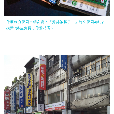
什麼終身保固？網友說：「覺得被騙了！」終身保固≠終身
換新≠終生免費，你覺得呢？