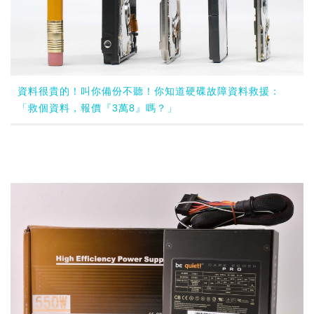
資料很貴的！叫你備份不聽！你知道硬碟故障資料救援：
「救個資料，報價『3萬8』嗎？」