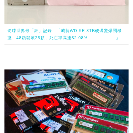
硬碟世界最「狂」記錄：「威騰WD RE 3TB硬碟驚爆鬧機
瘟，48顆就壞25顆，死亡率高達52.08%...................」