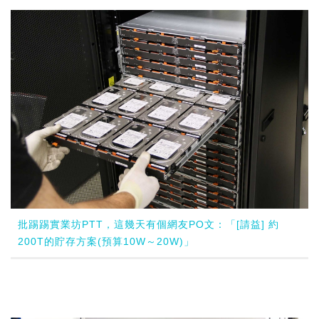
批踢踢實業坊PTT，這幾天有個網友PO文：「[請益] 約
200T的貯存方案(預算10W～20W)」