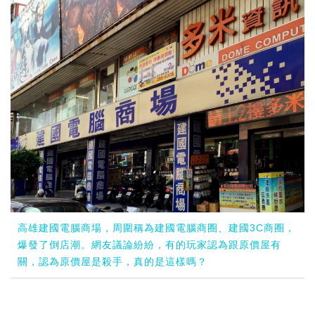
高雄建國電腦商場，周圍稱為建國電腦商圈、建國3C商圈，
爆發了倒店潮。網友議論紛紛，有的玩家認為跟原價屋有
關，認為原價屋是殺手，真的是這樣嗎？