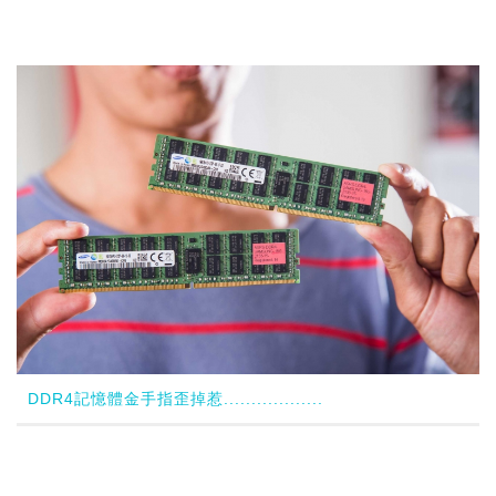
DDR4記憶體金手指歪掉惹..................