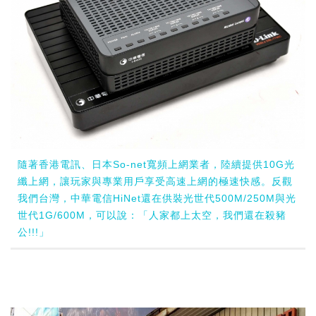
隨著香港電訊、日本So-net寬頻上網業者，陸續提供10G光
纖上網，讓玩家與專業用戶享受高速上網的極速快感。反觀
我們台灣，中華電信HiNet還在供裝光世代500M/250M與光
世代1G/600M，可以說：「人家都上太空，我們還在殺豬
公!!!」