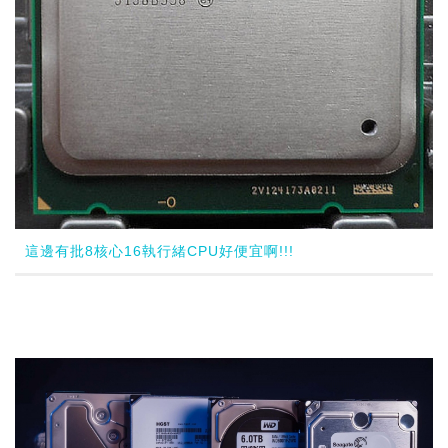
這邊有批8核心16執行緒CPU好便宜啊!!!