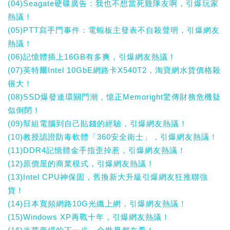
(04)Seagate硬碟廣告：我也不想當死雞隊友啊，引爆玩家
熱議！
(05)PTT寫手門事件：電蝦板主發表不自殺聲明，引爆網友
熱議！
(06)記憶體插上16GB有多爽，引爆網友熱議！
(07)英特爾Intel 10GbE網路卡X540T2，淘寶網水貨價格殺
很大！
(08)SSD爆發連環關門潮，憶正Memoright驚傳財務危機疑
似倒閉！
(09)幫組電腦到自己貼錢的經驗，引爆網友熱議！
(10)教授認證防毒軟體「360安全衛士」，引爆網友熱議！
(11)DDR4記憶體金手指歪掉惹，引爆網友熱議！
(12)原價屋的商業模式，引爆網友熱議！
(13)Intel CPU神保固，舊換新大升級引爆網友狂推聯強
貨！
(14)日本寬頻網路10G光纖上網，引爆網友熱議！
(15)Windows XP再戰十年，引爆網友熱議！