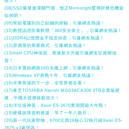
很大！
(08)SSD爆發連環關門潮，憶正Memoright驚傳財務危機疑
似倒閉！
(09)幫組電腦到自己貼錢的經驗，引爆網友熱議！
(10)教授認證防毒軟體「360安全衛士」，引爆網友熱議！
(11)DDR4記憶體金手指歪掉惹，引爆網友熱議！
(12)原價屋的商業模式，引爆網友熱議！
(13)Intel CPU神保固，舊換新大升級引爆網友狂推聯強
貨！
(14)日本寬頻網路10G光纖上網，引爆網友熱議！
(15)Windows XP再戰十年，引爆網友熱議！
(16)光華商場的下一步，全世界都在看！
(17)東芝TOSHIBA Harrier MG03ACA300 3TB企業級硬
碟，中國水貨價格殺很大！
(18)洋垃圾神器，Xeon E5-2670實測開箱大作戰！
(19)硬碟故障資料救援，等了一年八個月...
(20)新一代玩家聖物，6700元買16核心32執行緒Xeon E5-
2675 v3處理器！