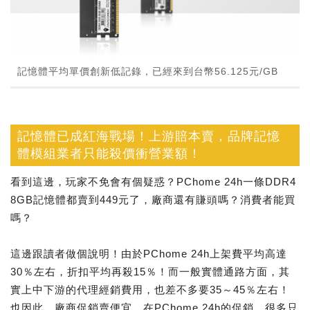
記憶體平均單價創新低記錄，已經來到台幣56.125元/GB
記憶體已成紅海戰場！上游賠本賣，品牌記憶
體模組業者只能殺價衝營業額！
看到這邊，玩家不免會有個疑惑？PChome 24h一條DDR4
8GB記憶體都賣到449元了，廠商還有賺頭嗎？消費者能買
嗎？
這邊跟讀者做個說明！由於PChome 24h上架費平均高達
30％左右，折扣平均再殺15％！而一般實體通路方面，其
實上中下游的代理經銷費用，也差不多要35～45％左右！
也因此，廠商促銷賣便宜，在PChome 24h的促銷，很多只