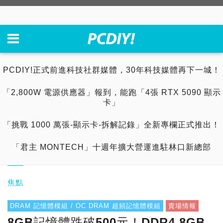
PCDIY!正式前進科技社群媒體，30年科技媒體再下一城！
「2,800W 電源供應器」報到，能跑「4張 RTX 5090 顯示
卡」
「挑戰 1000 萬張-顯示卡-拆解記錄」全新專欄正式推出！
「君主 MONTECH」十週年擴大營運進駐林口新總部
焦點
DRAM 記憶體模組 / OC DRAM 超頻記憶體模組
賣場情報
8GB記憶體跌破500元！DDR4 8GB