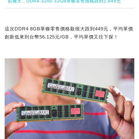
前幾天，DDR4-3200 32GB單條零售價格跌到1,849元
這次DDR4 8GB單條零售價格殺很大跌到449元，平均單價
創新低來到台幣56.125元/GB，平均單價又往下探！