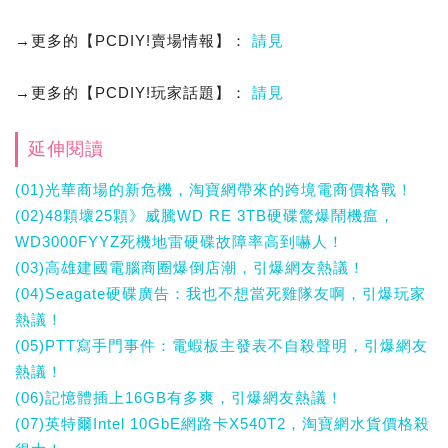
→更多的【PCDIY!賣場情報】：
請見
→更多的【PCDIY!玩家話題】：
請見
延伸閱讀
(01)光華商場的新危機，淘寶網帶來的跨境電商價格戰！
(02)48顆壞25顆》威騰WD RE 3TB硬碟驚爆鬧機瘟，
WD3000FYYZ死機地雷硬碟故障率高到嚇人！
(03)高雄建國電腦商圈爆倒店潮，引爆網友熱議！
(04)Seagate硬碟廣告：我也不想當死雞隊友啊，引爆玩家
熱議！
(05)PTT寫手門事件：電蝦板主發表不自殺聲明，引爆網友
熱議！
(06)記憶體插上16GB有多爽，引爆網友熱議！
(07)英特爾Intel 10GbE網路卡X540T2，淘寶網水貨價格殺