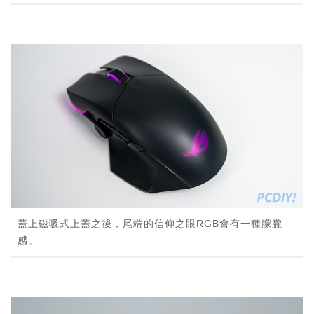
蓋上磁吸式上蓋之後，尾端的信仰之眼RGB會有一種朦朧
感。