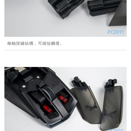
樞軸按鍵結構，可縮短觸發。