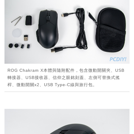
ROG Chakram X本體與隨附配件，包含微動開關夾、USB
轉接器、USB接收器、信仰之眼銘刻蓋、左側可替換式搖
桿、微動開關x2、USB Type-C線與旅行包。