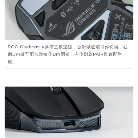
ROG Chakram X具備三模連線，從滑鼠底端可作切換，右
側DPI鍵可配合滾輪作DPI調整，左側則為PAIR裝置配對
鍵。