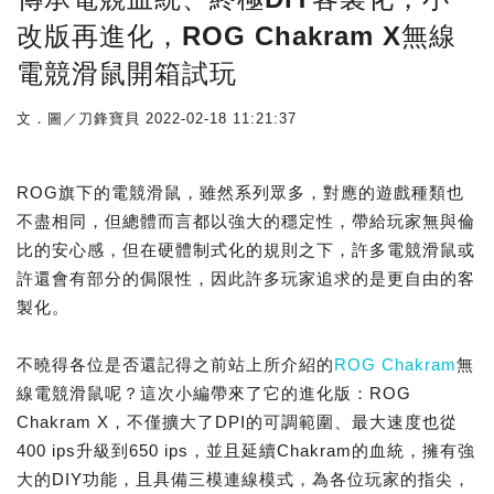
改版再進化，ROG Chakram X無線
電競滑鼠開箱試玩
文．圖／刀鋒寶貝
2022-02-18 11:21:37
ROG旗下的電競滑鼠，雖然系列眾多，對應的遊戲種類也
不盡相同，但總體而言都以強大的穩定性，帶給玩家無與倫
比的安心感，但在硬體制式化的規則之下，許多電競滑鼠或
許還會有部分的侷限性，因此許多玩家追求的是更自由的客
製化。
不曉得各位是否還記得之前站上所介紹的
ROG Chakram
無
線電競滑鼠呢？這次小編帶來了它的進化版：ROG
Chakram X，不僅擴大了DPI的可調範圍、最大速度也從
400 ips升級到650 ips，並且延續Chakram的血統，擁有強
大的DIY功能，且具備三模連線模式，為各位玩家的指尖，