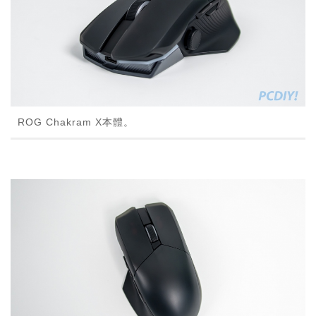
ROG Chakram X本體。