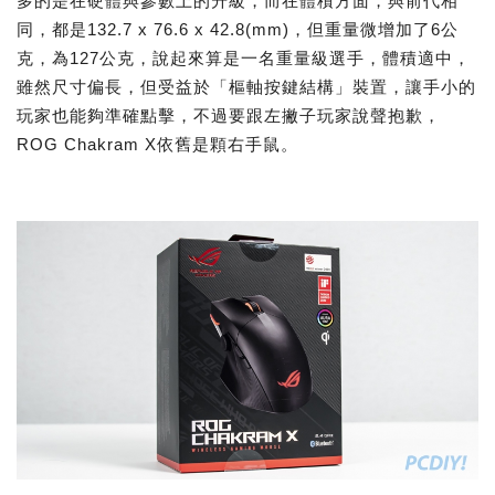
多的是在硬體與參數上的升級，而在體積方面，與前代相
同，都是132.7 x 76.6 x 42.8(mm)，但重量微增加了6公
克，為127公克，說起來算是一名重量級選手，體積適中，
雖然尺寸偏長，但受益於「樞軸按鍵結構」裝置，讓手小的
玩家也能夠準確點擊，不過要跟左撇子玩家說聲抱歉，
ROG Chakram X依舊是顆右手鼠。