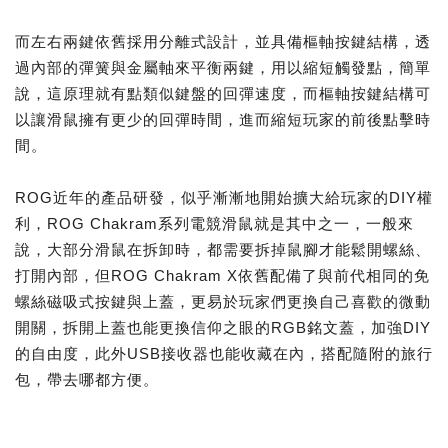
而左右兩鍵依舊採用分離式設計，並具備樞軸按鍵結構，透
過內部的彈簧與金屬軸來平衡兩鍵，用以縮短觸發點，簡單
說，這原理就有點類似鍵盤的回彈速度，而樞軸按鍵結構可
以讓滑鼠擁有更少的回彈時間，進而縮短玩家的前後點擊時
間。
ROG近年的產品研發，似乎漸漸地開始擴大給玩家的DIY權
利，ROG Chakram系列電競滑鼠就是其中之一，一般來
說，大部分滑鼠在拆卸時，都需要拆掉鼠腳才能鬆開螺絲、
打開內部，但ROG Chakram X依舊配備了與前代相同的免
螺絲磁吸式按鍵與上蓋，更易於玩家們更換自己喜歡的微動
開關，拆開上蓋也能更換信仰之眼的RGB銘文蓋，加強DIY
的自由度，此外USB接收器也能收藏在內，搭配隨附的旅行
包，帶去哪都方便。