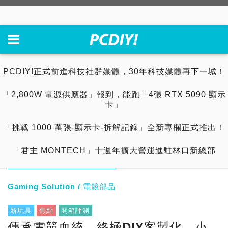
PCDIY!正式前進科技社群媒體，30年科技媒體再下一城！
「2,800W 電源供應器」報到，能跑「4張 RTX 5090 顯示
卡」
「挑戰 1000 萬張-顯示卡-拆解記錄」全新專欄正式推出！
「君主 MONTECH」十週年擴大營運進駐林口新總部
Gaming Solution / 電競部品
新玩具
焦點
開箱評測
傳承電競血統、終極DIY客製化，小