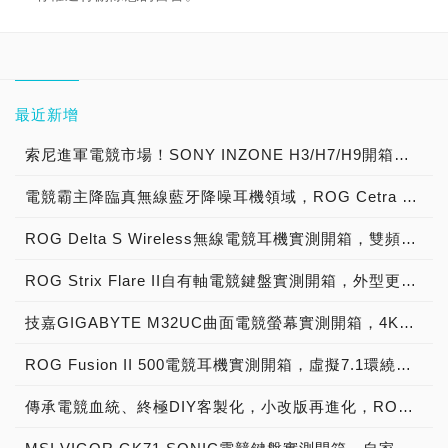
最近新增
索尼進軍電競市場！SONY INZONE H3/H7/H9開箱試聽，精品級降噪電競耳機優質選擇！
電競霸主降臨真無線藍牙降噪耳機領域，ROG Cetra True Wireless開箱試玩
ROG Delta S Wireless無線電競耳機實測開箱，雙頻連接音訊傳收無阻礙虛擬戰場的絕佳助手！
ROG Strix Flare II自有軸電競鍵盤實測開箱，外型更內斂、鍵擊更沉穩，NX自有軸款式登場！
技嘉GIGABYTE M32UC曲面電競螢幕實測開箱，4K曲面大螢幕搭最高160Hz超頻更新率、再加KVM獨家切換功能讓你電競/商務雙管齊下！
ROG Fusion II 500電競耳機實測開箱，虛擬7.1環繞音效再升級給你無與倫比的聲響沉浸感！
傳承電競血統、終極DIY客製化，小改版再進化，ROG Chakram X無線電競滑鼠開箱試玩