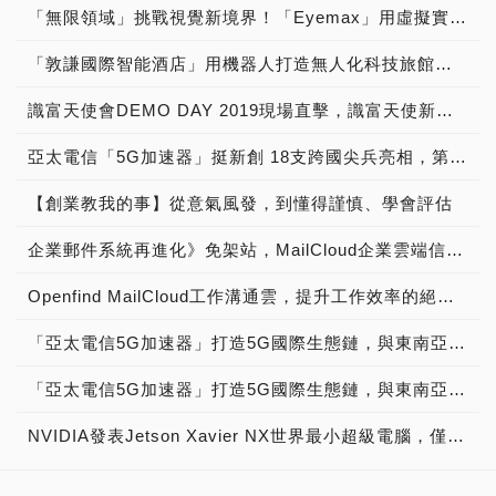
「無限領域」挑戰視覺新境界！「Eyemax」用虛擬實境顛覆電競世界，搶攻教育市場 展現台灣人軟實力與硬底子！
「敦謙國際智能酒店」用機器人打造無人化科技旅館！從Hotel業發展成為HoTech業，實現機器人旅店台灣之光！
識富天使會DEMO DAY 2019現場直擊，識富天使新創加速計畫啟動夢想成真之旅！
亞太電信「5G加速器」挺新創 18支跨國尖兵亮相，第二期計畫吸引國內外頂尖團隊競逐「共創5G新商機 智慧醫療遠端預警 防堵疫情缺口 機器手臂煮咖啡輕鬆當頭家」
【創業教我的事】從意氣風發，到懂得謹慎、學會評估
企業郵件系統再進化》免架站，MailCloud企業雲端信箱新選擇！
Openfind MailCloud工作溝通雲，提升工作效率的絕佳利器 深入專訪
「亞太電信5G加速器」打造5G國際生態鏈，與東南亞最大新創生態系-泰國「True Digital Park」簽署戰略合作，結合台/泰前瞻科技 跨域扶植5G新創發展 拓展新南向商機
「亞太電信5G加速器」打造5G國際生態鏈，與東南亞最大新創生態系-泰國「True Digital Park」簽署戰略合作，結合台/泰前瞻科技 跨域扶植5G新創發展 拓展新南向商機
NVIDIA發表Jetson Xavier NX世界最小超級電腦，僅399美元，主打邊緣運算AI應用