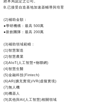
經本局認定之公司。
B.已接受自造基地加速器輔導與培育
(2)補助金額：
●學研機構：最高 500萬
●新創團隊：最高 200萬
(3)補助領域範疇：
(1)智慧製造
(2)智慧農業
(3)AIoT(人工智慧+物聯網)
(4)智慧生醫
(5)金融科技(Fintech)
(6)AR(擴充實境)/VR(虛擬實境)
(7)無人機
(8)機器人
(9)其他與AI(人工智慧)相關領域