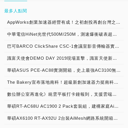
最多人點閱
AppWorks創業加速器經營有成！之初創投再創台灣之光，成就大東南亞第一新創加速器 專訪成就非凡幕後推手！
中華電信HiNet光世代500M/250M，測速爆衝破表超過癮！
巴可BARCO ClickShare CSC-1會議室影音傳輸器實測開箱，無線會議系統中的優質精品！
識富天使會DEMO DAY 2019現場直擊，識富天使新創加速計畫啟動夢想成真之旅！
華碩ASUS PCE-AC88實測開箱，史上最強AC3100無線網路卡！
The Bakery宣布落地南科！超級新創加速器力挺南科新創，提供創新創業一條龍全方位服務！
數位辦公室再進化》統雲平板打卡鐘報到，支援雲端考勤與線上請假！
華碩RT-AC68U AC1900 2 Pack套裝組，建構家庭AiMesh無縫上網環境，開箱深度測試
華碩AX6100 RT-AX92U 2台裝AiMesh網路系統開箱評測，建構Wi-Fi 6超高速無線連線環境