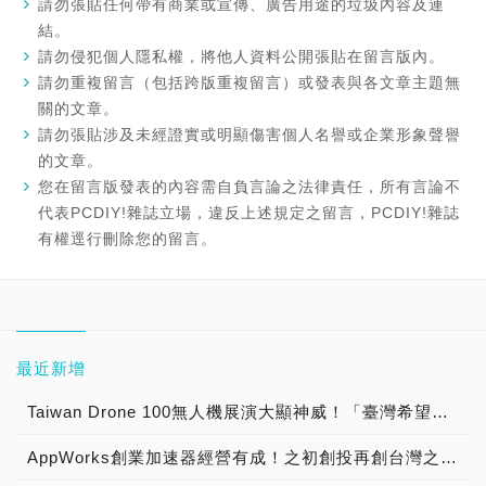
請勿張貼任何帶有商業或宣傳、廣告用途的垃圾內容及連
結。
請勿侵犯個人隱私權，將他人資料公開張貼在留言版內。
請勿重複留言（包括跨版重複留言）或發表與各文章主題無
關的文章。
請勿張貼涉及未經證實或明顯傷害個人名譽或企業形象聲譽
的文章。
您在留言版發表的內容需自負言論之法律責任，所有言論不
代表PCDIY!雜誌立場，違反上述規定之留言，PCDIY!雜誌
有權逕行刪除您的留言。
最近新增
Taiwan Drone 100無人機展演大顯神威！「臺灣希望創新」正港台灣之光，「無人機 研發x群飛x教育」未來商機無可限量！
AppWorks創業加速器經營有成！之初創投再創台灣之光，成就大東南亞第一新創加速器 專訪成就非凡幕後推手！