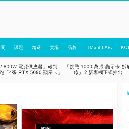
新聞
議題
精選
賣場
品牌
ITMan! LAB.
KO
2,800W 電源供應器」報到，
「挑戰 1000 萬張-顯示卡-拆
跑「4張 RTX 5090 顯示卡」
錄」全新專欄正式推出！