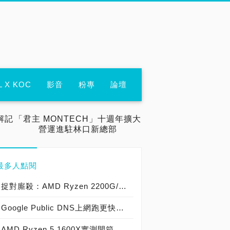
L X KOC
影音
粉專
論壇
解記
「君主 MONTECH」十週年擴大
營運進駐林口新總部
最多人點閱
捉對廝殺：AMD Ryzen 2200G/2400G VS Intel Core i3-8100/i5-8400
Google Public DNS上網跑更快，用戶端趕快更換IPv4 DNS設定8.8.8.8與8.8.4.4
AMD Ryzen 5 1600X實測開箱，6核心12執行緒戰神處理器再顯鋒芒！