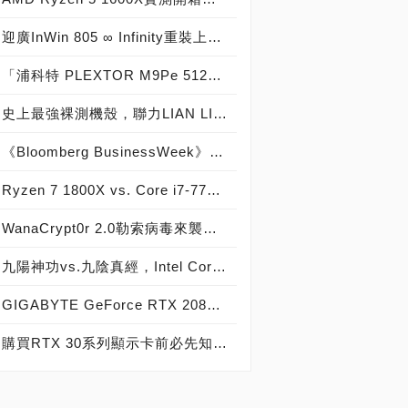
迎廣InWin 805 ∞ Infinity重裝上陣，電腦精品機殼中的頂尖之作！
「浦科特 PLEXTOR M9Pe 512GB」實測開箱，史上最強PCIe 3.0 x4固態硬碟磅礡登場！
史上最強裸測機殼，聯力LIAN LI PC-T80裸測架！
《Bloomberg BusinessWeek》彭博商業周刊爆料 美超微伺服器主機板 黑客門 被偷裝間諜晶片，《Apple、Amazon、SuperMicro》發表聲明駁斥 報導不屬實 精心編造
Ryzen 7 1800X vs. Core i7-7700K vs. Core i7-6950X Extreme效能大車拼，AMD八核心銳龍戰神與Intel十核心愛妻之王跑分實測！
WanaCrypt0r 2.0勒索病毒來襲，KB4012215更新程式與解毒程式下載安裝 – MS17-010系統漏洞攻擊救命仙丹！
九陽神功vs.九陰真經，Intel Core i9對上AMD Ryzen 9系列，多核大對決
GIGABYTE GeForce RTX 2080 GAMING OC 8G開箱實測，絕佳散熱設計、一鍵超頻的新世代圖靈顯示卡
購買RTX 30系列顯示卡前必先知道的兩三事：NVIDIA技術簡報 (下篇)