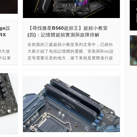
是加幣
上找到答案，至於FidelityFX Super
這「看
Resulotion技術(簡稱FSR)雖然G15同樣也具
今我們時
備，但相信更直接對應的會是現有已經使用
er)、狗
Radeon RX系列顯示卡的玩家們，因為透過
ge設
【尋找微星B560超頻王】超頻小教室
虛擬貨
FSR，能夠讓畫面在幾乎不失真的情況下，大
RX
(四)：記憶體超頻實測與故障排解
紙鈔、
幅提升遊戲流暢性達59%以上，FPS更是可以
式存在
達到最高3倍的提升，你說、厲不厲害！ 那到
在前面的三篇超頻小教室系列文章中，已經向
關的買
底這項FSR技術是啥東東呢？為何可以幫助玩
D大放
大家介紹了包括記憶體的選購、安裝與Bios設
要利用
家提升這麼大的FPS呢？ 所謂的FSR技術，事
中以筆
定等需要注意的地方，接下來就是實際進行超
貨幣的發
實上就是透過高級邊緣重建(advanced edge
架構的
頻以及可能遇到的超頻失敗這方面的排解方式
法規約
reconstruction)與高著色技術來達到提升FPS
片系列、
囉！ 本篇除了針對如何操作記憶體超頻之外，
所以像
卻仍能保持不錯的呈現畫質，也就是透過超及
夠讓遊
也對於效能實測的部分作介紹，另外順便和玩
戲用來
解析度來讓玩家在不需要特殊硬體配置下就能
家們分享記憶體速率、記憶體參數與實際效能
點數、
提高遊戲上的幀數表現，就算開了光追也仍舊
電能像桌機
的差別，希望可以在參加活動有機會贏取大獎
行列。
能維持流暢的遊戲體驗，跟現有AMD自己就已
MD
之外，也能進一步的了解到如何透過記憶體的
「加密
經內建的FidelityFX CAS類似，不過，FSR透
or透過
超頻與選擇正確的頻率運作來讓整體的效能更
易到資
過演算法分析影像中的特徵並銳利化與強化細
電顯示
加的提升，當然，好馬要配好鞍，選擇功能與
擬貨幣
緻度，讓畫面整體的視覺感更像原本高解析度
整理與
效能皆具備的優良主機板更是不可或缺，還沒
雜加密
的畫質表現，算是更勝一籌的作法。 但這樣看
，先讓我
入手MSI B560主機板的朋友可得趕快下單
改、交
起來不就跟對手的DLSS相似了嗎？目的上是
RX
了。 ★還沒參加的朋友看這裡→活動直通車
能的特
的！但兩者的技術並不相同，相較於DLSS透