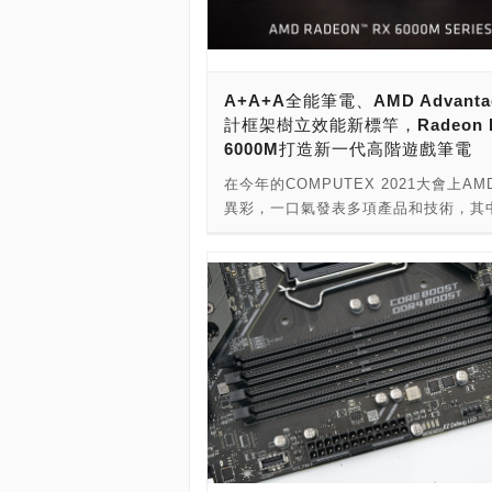
篇將從加密貨幣的誕生開始，講解什麼
貨幣以及何謂「挖礦」，讓大家能夠對
不到的黃金」有著更完整的認識。 如
常聽到的比特幣(Bitcoin)、以太幣(Eth
A+A+A全能筆電、AMD Advanta
狗幣(Dogecoin)...等等，都是屬於「
計框架樹立效能新標竿，Radeon 
幣」的一種，也就是不以實體形式，如
6000M打造新一代高階遊戲筆電
硬幣等方式發行貨幣，而僅以數位的方
於網路空間中，也因為不存在實體，相
在今年的COMPUTEX 2021大會上AM
賣行為也都必須透過程式，且幾乎都需
異彩，一口氣發表多項產品和技術，其
網路連線才能完成交易。 此外，虛擬
電帶來眾多突破，推出了換上RDNA 2
行也不像實體貨幣有資格限制，受到的
全新Radeon RX 6000M行動顯示晶
束也較少，基本上是人人都可以發行，
AMD Advantage筆電設計框架以及能
是線上遊戲中打怪掉落的金幣、手機遊
戲體驗更為流暢的FidelityFX Super
抽卡的魔法石，甚至是購買商品的回饋
Resolution等，要讓A+A+A平台筆
里程數，在廣義上也都屬於虛擬貨幣的
平台一樣發光發熱。 而在大會之後，A
然而並不是所有的虛擬貨幣都能稱之為
Radeon遊戲解決方案架構長Frank Az
貨幣」，唯有那些能夠從貨幣產出、交
線上說明會親自講述更多有關新一代筆
料歸檔都使用密碼學進行加密保護的虛
晶片的相關細節，以下就容小編為大家
才能稱之為加密貨幣。同時因為經過複
介紹說明會中各項內容重點吧！ 首先
處理的關係，這些貨幣普遍有著難以竄
們來看看本次說明會的主角，Radeon 
易認證程序繁瑣、倚賴大量電腦運算性