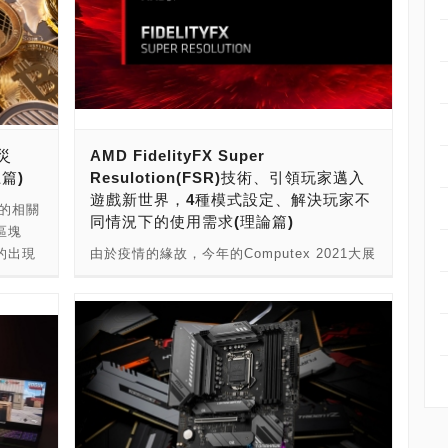
災
AMD FidelityFX Super
篇)
Resulotion(FSR)技術、引領玩家邁入
遊戲新世界，4種模式設定、解決玩家不
幣的相關
同情況下的使用需求(理論篇)
區塊
的出現
由於疫情的緣故，今年的Computex 2021大展
則是一
仍舊是採線上方式舉開，其中的最大亮點就屬
都還嚴
蘇媽在發表會上發布的「Radeon RX
手機之
6800M」、「AMD Advantage」筆電規範以
一個原先
及最新的「FidelityFX Super Resulotion」技
界的？
術這三樣了()，當然也不能漏掉了Ryzen 5000
用是否
系列的生力軍：Ryzen 5 5600G與Ryzen 7
項加密
5700G這兩顆APU的加入，為全系列補強了內
下，本
顯版本的區塊版圖。 而前面2項可以在另一篇