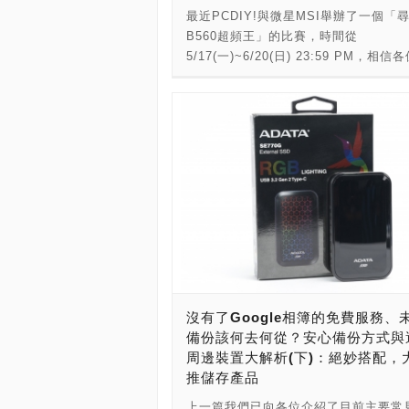
設定」，至於AMD平台則因主機板廠商
當商品數量跟不上人的消費速度時，商
最近PCDIY!與微星MSI舉辦了一個「
Radeon RX 6000M將會率先推出三
而有所不同，像微星有提供「A-XMP
格就會上漲，最終造成了不管印製多少
B560超頻王」的比賽，時間從
依照等級由高至低依序為：RX 6800M
可以用來啟動XMP設定，不過有些主機
錢都只會往固定的地方流去，商品的價
5/17(一)~6/20(日) 23:59 PM，相
RX6700M、RX 6600M，其中RX 680
可能會沒有對應的功能，玩家就必須手
此不斷地上漲，形成了一個死循環。 
們都早已摩拳擦掌、躍躍欲試了吧？ 
RX 6600M的晶片已經正式交貨給各大
了。 開啟XMP設定的方式相當簡單，
幣的形式則與傳統貨幣政策不同，由於
玩家們肯定都是箇中好手了，但因應活
商，理論上台灣的玩家最快將能在暑假
的B560主機板來說(BIOS介面相當直
的最大數量是固定的，不會為了任何因
如荼的展開，PCDIY!這邊也準備了幾
見到搭載這兩款晶片的產品，至於RX 67
家很容易就能看懂)，只要在預設的EZ M
加，所以如果選用比特幣作為市場貨幣
小教室來為各位複習複習，然而除了CP
則會稍晚的時候一同加入筆電市場。 
簡易BIOS頁面中，以滑鼠或是鍵盤點
旦多數比特幣都落入少數人手中後，市
GPU以外，另一個更常見的超頻物件就
方面，最高階的RX 6800M將會擁有4
左上角「XMP Profile」，主機板就套
就會因為缺發貨幣來從事消費造成價格
體啦，因此第一堂課就來替各位複習記
單元、12GB GDDR6記憶體，以及高達2
在記憶體當中參數，讓記憶體的各項數
此現象稱之為通貨緊縮。 不過光只是
擇及辨識技巧囉。 由於這次活動競賽
MHz的核心時脈，能夠在1440P最高
與官方所介紹的相同，然後按退出並保
夠，因為市場的根本問題是可以使用的
體的超頻幅度，那如果想要記憶體超頻
下帶來平均120 FPS以上的遊戲體驗
BIOS的設定就完成了(在微星主機板中
足，此時唯一的解決方法就只有讓更多
要考慮的就是主機板與處理器對記憶體
知，此晶片將應用於旗艦級遊戲筆電並
鍵為F10)，是不是相當簡單啊！ 至於
幣回到市場中，而這也將會造成資本家
支援，在架構轉進LGA1200的同時，
體驗至上的重度遊戲玩家為首要客群。
方面則相對需要幾個步驟，想要挑戰超
額的損失。因此，使用比特幣的市場必
DDR4記憶體頻率也從原本的DDR4-26
反的，RX 6600M則是為想要娛樂和行
家需要將BIOS切換成Advance Mode
掌控好貨幣的流通狀況，從而達到控制
至DDR4-2933(10代)，甚至在第11代
兼顧的用戶所設計，控制在100W以內
式)，在OC(Over Clocking超頻)分頁
防止通貨膨脹的效果。 根據比特幣白
沒有了Google相簿的免費服務、
高到可以跟對手較勁的DDR4-3200，
讓它能夠更容易的裝進輕薄型的筆電中
「DRAM Frequency(記憶體頻率)」、
特幣將會在2140年停止產出貨幣，屆
備份該何去何從？安心備份方式與
先前玩家的詬病，也因此導致如果玩家
規格上則是配置了28個計算單元、8GB
「DRAM Voltage(記憶體電壓)」和
大的發行量將會約是2,100萬個，而比
周邊裝置大解析(下)：絕妙搭配，
新平台或是打算升級，那之前入手的較
GDDR6記憶體，最大核心時脈則為
「Advance DRAM Configuration(
最小計量單位稱之為「聰」，相當於
推儲存產品
得先拋掉，但市場上如果僅提DDR4記
2,177MHz，足夠撐起1080P解析度下
體參數)」這三個選項來依序調整參數。
0.00000001(一億分之一)個比特幣，
規格可是有好多種，選購的時候千萬別
FPS的遊戲順暢度。 這一、兩年隨著
上一篇我們已向各位介紹了目前主要常見的實體備份方案，不曉得大家決定使用哪一種呢？但畢竟市面上的備份產品那麼多，在決定好了備份形式後，挑選適合的商品也是一件相當累人的功課，故小編特別蒐集各大知名廠牌的隨身硬碟、NAS、備份充電頭等產品要來一一介紹，讓大家在選購上有更清楚的參考和依據。 產品的介紹順序以廠牌的英文名稱順序排列，倘若同一個品牌有多個產品，則以產品型號的首個英文字母作為排序依據，沒有小編個人喜好與優劣之分。 覺得市面上的行動硬碟在怎麼設計就是霧面、鏡面、髮絲紋在變來變去，感覺太過單調缺乏一點別出心裁、與眾不同的設計嗎？那不妨來看看這顆由ADATA所推出的SE770G行動硬碟吧！ SE770G的略帶圓潤身型和正面的黑色鏡面外觀乍看之下與許多品牌的產品並沒有什麼不同，但只要一通電，色彩繽紛的RGB燈效就會立即展現，配上獨特的方格立體紋路，形成宛如電馭叛客世界中的迷幻效果，幽幽的色彩燈光輪轉，真的會讓人一個不注意就被其深深吸引。 提到了RGB燈效，自然就會與電競做連接，為了滿足的電競族群對於速度的追求，SE770G採用USB 3.2 Gen 2 Type C介面，提供最高約1000MB/s的讀取、800MB/s的寫入速率，相當於1部10GB的影片僅要20秒就能完成傳輸，讓玩家即使用4K解析度錄製遊戲畫面，也不用被資料傳輸而耽誤遊戲娛樂的節奏。 此外，考量到遊戲的娛樂平台並不僅限於PC主機平台，SE770G對設備的支援性也是相當廣泛，不論是PS4、PS5、Xbox One、Xbox SeriesX/S等家用遊戲機，還是個大品牌的Android手機與平板也通通都能透過SE770G進行檔案傳輸與備份工作。 最後在容量選擇與售後服務上，SE770G提供了512GB和1TB兩種版本可供選擇，並享有3年的有限保固服務，為如此華麗的備份裝置，能夠更穩定長久的閃耀。 知名儲存大廠Apacer在記憶體、數位儲存、消費性數位產品等領域已深根多年，在該市場上推出了眾多產品，其中也包含外接式SSD，而這支AS722就屬於Apacer中旗艦級的外接SSD，在小巧輕盈的外表下，擁有極速傳輸效能，容量還可選擇至1TB，作為外接式硬碟來說相當適合。 外型設計上，AS722採用黑色金屬材質，利於高速傳輸下的散熱，而長寬高122x36x12mm加上重量僅55g，整體輕盈細長的搭配，不僅拿取更加便利，也可輕鬆收納於口袋之中，方便用戶隨身攜帶，正面除了不規則線條塗裝，在極簡風格下增添科技質感。 除了輕巧設計之外，這支AS722內部抗震結構也相當講究，不僅擁有1500G/0.5 msec耐衝擊力還有20G/10~2,000Hz耐震動強度，更通過美國軍規MIL-STD- 810G 516.6 Procedure IV (Transit Drop Test)落摔測試，不必擔心因為小巧受外力時會輕易損壞。 效能方面，AS722採用USB 3.2 Gen 2 Type-C連接埠，搭配NVMe傳輸介面，提供高達1,000/900 MB/s的極速讀寫效能，別說傳統HDD，還要比一般SATA SSD更加快速，而Type-C連接埠設計更可連接大部分裝置，並支援Windows、MacOS、Linux Kernel及Android等多種作業系統，不管是桌電、筆電或是手機皆可使用。 實測部分透過CrystalDiskInfo與CrystalDiskMark來檢測，從CrystalDiskInfo可以看到名稱為Apacer AS2280P4 1TB 1024.2GB，介面為UASP(NVM Express)並符合NVM Express 1.3標準；接著在CrystalDiskMark的讀寫成績結果為1011.23/925.46 MB/s，符合官方公布數據，相比一般傳統HDD外接硬碟還要快將近10倍之多，即便是跟SATA SSD也要快將近2倍，在備份、保存大容量資料上可以節省更多傳輸時間。 隨著個人網路媒體興起，以及肺炎疫情的所帶動的居家辦公需求，影音創作者和專業商務人士對於NAS的需求也日漸提高，由於這些族群對於有著相當可觀的資料吞吐量需求，傳輸速度和更便利硬碟替換功能便是他們所注重的一大產品特色，華芸(Asustor)推出的AS6602T正式為這一類族群所特別開發的產品。 相較於多數的雙層NAS設備的網路孔僅提供1Gbps的頻寬，AS6602T在網路連接上提供了兩組2.5Gbps的網路孔，且具備鍊路聚合功能，讓NAS能夠實現最高5Gbps的傳輸頻寬，相當於最高每秒625 MB/s的資料傳輸量，從而大大降低每次資料取用和備份所需的等待時間。 當然除了更快的傳輸速率，對於創作者們看重的儲存空間，AS6602T也同樣是有備而來，機身最高可以容量兩顆3.5/2.5吋的硬碟和兩組NVMe規格的M.2 SSD，並可透過設定將M.2 SSD依需求作為高速儲存空間或是快取使用，使資料的存取的效率更上一層樓。 在備份功能上，華芸也和創作者們熟知的設計軟公司Adobe進行合作，為Adobe Creative Cloud的本地端資料提供了防勒索備份功能，就由為Adobe Creative Cloud建立專屬備分磁區和快照，讓檔案在遭遇中毒、勒索、損毀等情況時，能夠還原到事件發生前的狀態，防止重要的工作項目毀於一旦。 不過倘若資料產生的速率實在太過驚人，層數再多的NAS也裝不下，必須定期更換硬碟來分批管理資料的話，AS6602T還額外具備了MyArchive冷儲存備分方案，玩家只要對硬碟進行設定之後，該硬碟就具備了快速抽換功能，讓玩家既可以自由更換硬碟，也能在需要的時候將硬碟插回NAS中，立即存取過去的檔案資料。 知名快閃儲存製造商美光(Micron)，其旗下品牌Crucial的產品，在玩家圈裡都擁有不錯的口碑，而在外接行動硬碟上更是推出了X8系列產品，以輕薄小巧造型搭配SSD超高速性能，再加上最高可選擇至2TB容量，一口氣滿足眾多用戶們需求。 輕薄小巧的Crucial X8整體以黑色金屬霧面為主並擁有圓弧的流線造型設計，拿取的手感相當不錯、也很適合收納在口袋，外殼更是採用了一體式陽極氧化鋁核心，不但兼具美型在散熱上也有一定的幫助。 而且整體封閉式設計加上經過極端溫度、衝擊、振動甚至7.5英尺跌落測試，保證了耐用度與堅固性，讓玩家可以安心使用，比起一般HDD需要細心呵護，X8可以說是幾乎不怕受到一般外力撞擊而損壞。 此外、Crucial X8採用USB 3.2 Gen-2 Type-C連接埠，提供高達1050 MB/s讀取速度，而Type-C連接埠讓玩家們也可使用在大多數的USB裝置上，其中包含Windows、Mac、iPad Pro、Chromebook、Android、Linux、PS4以及Xbox皆可支援，高相容性讓玩家在使用上顯得相當方便。 實測部分透過CrystalDiskInfo與CrystalDiskMark來檢測，首先在CrystalDiskInfo中可以看到實際名稱為CT2000X8SSD8，採用UASP(NVM Express)介面並符合NVM Express 1.3標準，再來從CrystalDiskMark測試成績中可以驗證讀寫速度來到1023.54/931 MB/s，基本上與官網宣稱的數據相符。 這樣的性能相比一般HDD將近是來到10倍之快，即便是200 MB/s的高速HDD，X8還是比它還要快上5倍，而跟SATA介面的SSD也是高達近2倍之快，要一次塞大量檔案也不需要再花上太久的時間來等待傳輸。 提到能夠邊充電邊幫手機備份的充電豆腐頭，Maktar推出的Qubii系列在這方面可說是耕耘最久，種類最為多樣的品牌，從最開始第一代Qubii只能備份iOS設備，到現今已經不光能夠同時支援Android、iOS，還在最新一代的Qubii Duo中針對充電和資安方面做出了更進一步的改善，讓其產品能更符合現今時代潮流。 全新的Qubii Duo系列在選擇上，USB Type A介面的版本提供了白、紫色兩種款式；能夠支援最高18W PD快充協定的USB Type C介面則有白、金、綠三種色彩可供挑選，且為了避免玩家購買到劣質線材、記憶卡、變壓器而造成各種可能的意外，原廠亦有推出經過安全與相容性認證周邊的組合包，讓備份周邊在使用上更為安心。 至於在產品功能性方面，Qubii Duo最高可以支援最高2TB的Micro SD卡，且非常聰明的支援多設備備份、跨系統檔案傳輸以及智慧型差異備份，也就是iOS和Android不同系統之間檔案可以透過Qubii Duo互相分享外，豆腐頭也懂得自動忽略已經備份過的檔案，甚至就連更換記憶卡之後，也能自動記憶過去曾經備份過哪些檔案，防止重複的內容像滾雪球般佔據越來越多的記憶卡空間。 此外，Qubii Duo在資料取用的設計上也相當與眾不同，除了能夠直接當作讀卡機讓電腦存取記憶卡中的資料外，手機上的App還在資安方面支援各款手機廠商的指紋、臉部辨識等防護功能，更可以直接替記憶卡的資料進行加密上鎖，遏止有心人士竊取或竄改資料內容的可能。 雖然Apple的iCloud功能對於自家產品來說是個非常強大的存在，不光一般的影片、照片可以備份，就連手機上的應用程式布局、系統設定都能夠保留並在需要的時候一鍵還原，但是預設的免費容量僅有5GB，以現今的生活來說，要用光這些容量幾乎只是一瞬間，故能夠一邊充電一邊備份的充電備份充電頭就成了價格和便利性兼具的產品了。 為此，PioData身為知名的Apple外接儲存設備品牌，在iXflash備份隨身碟之後，於2020年的CES展上推出了另一款同樣通過Apple MFi認證的備份設備，「iXflash Cube」備份充電頭也即將在5月時正式向大家見面。 iXfalsh Cube在設計上延續著iXflash備份隨身碟的概念，採用了內嵌式的記憶體，不需要額外插入記憶卡，並且在儲存空間上可從最低的32GB一路選擇到最高1TB，並支援多人備份功能，只要空間足夠想要一顆就搞定全家備份也完全不是問題。 除了多種的容量可以選擇外，在連接埠方面也有USB Type A與USB Type C兩種版本可供選擇，其中USB Type C能夠支援PD充電協議，只要搭配合適的充電器，就能支援最高18W的快充功能，讓手機能夠更快的充飽電量。 最後在使用方面，iXflash Cube在資料的備份上特別針對iOS中的各式檔案進行過優化，不光能夠保留照片影片中的時間、地點資訊，就連很多設備都無法正常備份的Live Photo、連拍檔案都能完整保留，而當玩家許要在電腦上取用的資料時候，也只需直接將備份頭與電腦的USB相連接即可，無須另外安裝同步程式，讓檔案分享也和備份一樣輕鬆簡單。 Apple對於周邊產品限制是出了名的嚴格，特別是在iOS設備如iPhone、iPad方面，玩家必須使用通過認證的專屬產品才能進行資料備份，造成市面上能夠支援iOS設備的備份產品的選擇相當有限，其中由Piodata推出的iXflash隨身碟便是當中少數能通過Apple層層考驗的產品。 iXflash隨身碟採用旋轉式雙面接頭設計，其中一邊是對應iOS設備的Lightning接頭、另一邊則是USB 3.2 Gen 1 Type A，方便玩家能夠在導出iOS裝置內的資料後，能夠直接在電腦上進行讀取。 在資料備份上，Piodata為iXflash設計出了一套功能相當齊全的App，玩家只需要一鍵就能自動進行資料備份的動作，同時App也具備自訂備份資料夾、重複檔案自動偵測等功能，避免備份資料被重複和雜亂資料佔滿，提高儲存空間的使用效率。 此外，App也提供了拍照、錄影的功能，玩家能夠直接將拍攝內容存入隨身碟之中，如此一來玩家就不用擔心如今越來越肥大的影片檔案會吃光手機內部的儲存空間，讓玩家能夠用更高的畫質去紀錄更多生活的點滴。 不過如果都把影片傳進隨身碟，對於產品容量的考驗也是不小，所以在容量版本的選擇上，不要看iXflash小小一支，廠商可是提供了最高512GB的儲存空間以及兩年的有限保固服務，讓即使是用頂配版iPhone 12 Pro Max的玩家也能夠只靠一支隨身碟就完整收藏手機內的所有照片與影片。 過去因為NAS的主力銷售是在公司、企業用戶，故在產品外觀多是呈現一個大型黑色方塊，基本上不會在外觀上有太多的著墨，使得NAS進到一般家庭中，容易與裝潢衝突而顯得格格不入，玩家如果恰巧有這方面困擾的話，不妨參考QNAP TS-251D吧！ TS-251D是一款為一般大眾設計的雙層NAS設備，機身將四邊銳利的折角替換成圓潤的曲線，配上白色和水藍色的塗裝，大大降低視覺上的侵略性，讓產品能夠更好的融入家庭的擺設之中而不顯得突兀。 雖說TS-251D主要是為家庭用戶所打造，但是QNAP卻依然為它提供了一般只會在企業級產品才擁有的高度擴充功能，TS-251D的機身內部設有一組PCIe Gen2 x 4能夠用來安裝原廠販售的各種擴充模組，如可以擴充M.2 SSD並讓讓網路傳輸速度上看10Gbps的QM2 M.2 SSD/10GbE PCIe 擴充卡、使NAS兼具Wi-Fi路由器功能的QWA-AC2600網路卡等，使產品在日後使用上能創造更多可能性。 在備份功能上，TS-251D針對手機攝影和高畫質影片進行了優化，玩家上傳後的照片能夠在QuMagie程式中自由觀看，並且能夠正常對應與撥放iOS系統的Live Photo功能，還能夠過QButton App將iPhone變成遙控器，輕鬆地將NAS中的4K影片串流至家中的電視上。 此外，為了應對現今越來越猖狂的網路病毒和勒索軟體，QNAP為TS-251D導入了自家開發的快照(Snapshop)資料還原技術，能夠為資料建立多個不受病毒影響的還原時間點，在NAS遭遇檔案損會毀或勒索的時候透過Storage & Snapshots Manager將資料完整還原到中毒之前的狀態，替備分資料提供更為安全的保障。 Samsung身為儲存晶片的龍頭大廠之一，其SSD相關的產品一直備受不少專業以及高階玩家的喜愛，而在行動固態硬碟領域上，Samsung推出的Portable SSD T5系列更是以其精緻的外型吸引了眾多目光。 Portable SSD T5方正的外型與一張信用卡差不多大小，搭配全金屬的磨砂材質，使它有著相當濃厚商務氣息，但不同於一般商務型產品非黑即白的配色設計，Portable SSD T5除了最基本的黑色款以外，還有用色相當年輕獨特的珊瑚藍配色可以選擇，讓產品在視覺上更增添幾分活力。 在容量選擇上，Portable SSD T5自然是使用Samsung自家生產的儲存顆粒，並提最高提供2 TB的儲存空間，傳輸介面的版本則為USB 3.2 Gen1 Type C，提供最高約540 MB/s的傳輸速率。 附帶一提，玩家如果預算足夠並期望速度能在更上一層樓的話，官方也有推出外型幾乎一模一樣的進階版本：Portable SSD T7和Portable SSD T7 Touch，其中後者加入了指紋辨識功能，能使資安防護更上一層樓，至於在傳輸速率方面，兩者因為將傳輸通道升級為USB 3.2 Gen 2，讓產品的提升到1,000 MB/s以上。 不過不論玩家選擇的是基本款的T5還是T7系列，Samsung對產品的耐用性均一視同仁，均能夠承受2米內的意外跌落也都享有3年的有限保固服務，此外Android手機的存取功能也是沒有缺席的，畢竟Samsung同時也是手機的大廠之一，自家的產品生態圈當然也是要多加照顧的啊！ 工作來匆匆去匆匆，隨時隨地在各種環境下、一刻也不得閒的忙碌工作者們，對於資料備份的需求不光要快、還要穩定而且有保障，SanDisk Extreme PRO Portable SSD便是一款能夠陪伴玩家上山下海的產品。 為了克服外在環境的各種狀況，其機身的裡外設計上都下足了功夫，招牌的吊牌外型上能夠方便玩家使用掛勾、吊繩等將其固定在背包、行李上，防止玩家在外出或異鄉工作的時候，因為一時的疏忽大意而遺失最重要的寶貴資料。 同時為了確保機身的耐用度可以經得起戶外風吹日曬的考驗，鋁製的外殼還特別包覆了軟質矽膠，能夠達到抗刮傷、磨損的效果。除此之外，面對電子產品最害怕的水分(入水、潮濕)，還通過了IP55的防水防塵認證，哪怕是整顆硬碟掉入水中，也只要輕輕撿起將其擦乾就能繼續使用，加上原廠提供了長達5年的有限保固服務，為產品更添保障。 在連接方面，也同樣不負其挑戰極限之名，為了達到更全面、高效率的傳輸要求，SanDisk Extreme PRO Portable SSD使用的USB Type C介面能夠與Android、iOS等行動裝置連接，且其通道頻寬達20Gbps的USB Type C 3.2 Gen 2X2介面，讓行動硬碟的讀取速率來到2,000 MB/s，因此不論是在電腦上的文件、還是手機拍攝的大量照片、4K高畫質影片，SanDisk Extreme PRO Portable SSD能以極高的效率完成傳輸，讓備份不再是影響作進度的最大阻礙。 在容量的選擇上，SanDisk Extreme PRO Portable SSD捨棄了GB等級的容量，最小單位直接從1TB起跳，並提供最大4TB的版本可供選擇，為高、戶外攝影師、多媒體工作者提供更為充足的容量空間。 SanDisk Ultra Luxe USB Type C隨身碟是一款挑戰隨身碟領域設計極限，企圖以盡可能小巧的體積實現大容量、便攜、高通用性三大特點，讓其能夠毫無障礙的在PC、MAC、手機等多種平台間輕鬆轉換。 Ultra Luxe USB Type C整個機身使用不鏽鋼打造，並在長度僅有約兩枚一元硬幣直徑的條件下，為其同時配備了USB 3.2 Gen 1 Type C與Type A兩種傳輸介面，同時為了防止如此嬌小的產品一個不小遺失，隨身碟在尾端設有吊飾孔，方便玩家可以它當作鑰匙圈或是隨身物品上。 然而就是在這麼小巧的空間中，SanDisk為其塞入最高達1TB的超大容量！還提供了長達5年的有限保固服務，以此來向大家證明自家產品的品質與開發實力，這樣的規格在雙用隨身碟的市場中可說是無人能出其右。 此外，為了讓手機上的資料備份與檔案管理能夠為簡單和便利，SanDisk也在應用程式商店中準備了專屬的SanDisk Memory Zone App可供下載使用，玩家不論是要是備份/還原手機檔案，還是要觀看隨身碟中的資料，透過App都能直接完成操作。 而且不同於一般備份App必須開啟應用程式才能執行備份，SanDisk Memory Zone能夠設定自動備份的時機，讓玩家只須定時插入隨身碟，無須任何額外動作就能完成備份。 更厲害的是App不光能儲存手機內部的照片、影片等資料，就連Dropbox、Facebook、Google Drive等雲端和社群平台的資料都能夠進行下載備份，為寶貴的雲端硬碟騰出更多使用空間。 家喻戶曉的儲存大廠Seagate除了傳統HDD之外，也在SSD領域推出眾多產品，當然，也包含一系列外接式固態硬碟，而BarraCuda Fast SSD系列就是其中之一，不僅擁有高速讀取、不易損壞等身為SSD的優點，容量最高更可選擇至2TB，滿足大容量備份需求的用戶們。 BarraCuda Fast SSD在外型上採用扁平式設計，實際尺寸為長/寬/厚 9.1/79/93.45mm，重量僅0.14 KG，輕便小巧的體積讓用戶方便收納，整體造型擁有雙層設計，下方為磨砂霧面材質，上方則是金屬材質，有效助於硬碟散熱，搭配金屬綠邊框與下方LED綠光點綴，呈現簡潔俐落的外表。 效能方面，BarraCuda Fast SSD採用USB 3.2 Gen 2 Type-C連接埠，搭配本身SSD高速特性，提供高達540 MB/s傳輸速度，相比普通傳統外接硬碟可大幅減少檔案傳輸時間；而要稍微注意的是，BarraCuda Fast SSD沒有支援手機平台這點對於手機用戶來說是比較可惜的地方，不過在桌電、筆電平台上不管是Windows還是MacOS作業系統都有支援，不用擔心不相容的情況。 另外，BarraCuda Fast SSD還能透過自家的備份與鏡射軟體Seagate Toolkit，就能讓重要資料、檔案保持在最新狀態，更可自動監控目標資料夾是否有增刪檔案或變更。 實測部分透過CrystalDiskInfo與CrystalDiskMark來檢測，先從CrystalDiskInfo可以看到名稱為Seagate SSD 2000.3 GB，介面為UASP(Serial ATA)並符合ACS-3標準；接著在CrystalDiskMark的讀寫成績結果為548.1/51
外，如果不熟悉記憶體參數玩家，可以