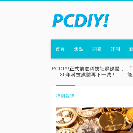
首頁
焦點
開箱
評測
PCDIY!正式前進科技社群媒體，
「
30年科技媒體再下一城！
能
特別報導