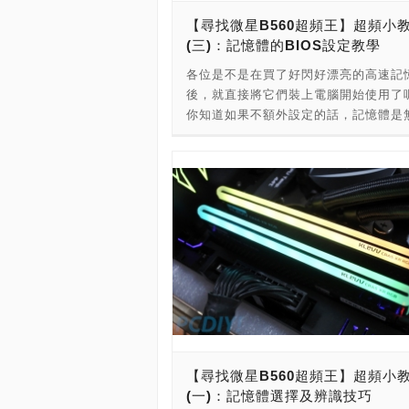
6000M行動顯示晶片系列，如同桌上型
性，使貨幣在網路世界中有著極高的安
【尋找微星B560超頻王】超頻小
Radeon RX 6000一樣，新一代的筆
以此確保金融服務的可靠性。 比特幣(Bitc
(三)：記憶體的BIOS設定教學
片採用了7nm製成的RDNA 2架構，搭
是中本聰(Satoshi Nakamoto)於200
Infinite Cache技術，讓效能有著顯著
各位是不是在買了好閃好漂亮的高速記
的加密貨幣，它是第一款能夠讓所有人
升。 此外，考量到筆電平台不像桌機
後，就直接將它們裝上電腦開始使用了
貨幣產出的加密貨幣，然而與現今造成
可以隨時電力吃到飽，因此必須考慮到
你知道如果不額外設定的話，記憶體是
荒、貨幣變成炒作商品的情況不同，比
池的續航要求，AMD也特地為此進行優
揮應有性能的嗎？ 那要怎麼設定呢？
初的願景其實是希望透過「控管貨幣總
入了''0w IDLE睡眠''與''RealTime Pow
接的方式就是進入主機板的BIOS設定
形式來遏止傳統貨幣政策造成的通貨膨
Cycling技術''，前者能夠在不需要動
相關的調整囉，看過了前兩篇的辨識技
題。 造成通貨膨脹的成因很多，在這
顯示晶片情況下將其功耗壓到最低以延
裝DIY之後，接下來就來看看怎麼讓MSI 
般的消費市場運作模式為例。依照資本
時間，後者則能在高性能運作的時候、
主機板釋放記憶體的真正效能啦！ ★
我們的各項消費行為最終都會使多數貨
控電力環境以達到更好的電力控管。 在
的朋友看這裡→活動直通車 想要進入
各大企業與資本家，使得富人的財富累
構、新技術的加持下，與前一代使用RD
BIOS設定畫面，必須在電腦開機時出現
來越多，也讓絕大多數的貨幣沒有回到
構的產品相比，使用RDNA 2的筆電產
主機板廠商畫面」的時候按下鍵盤上的
場的循環中，流通貨幣數量便會逐漸減
連接市電的情況下能過多出50%的效能
Delete[del]或是F2，如果玩家覺得畫
成中產階級的人們擁有的資產下降導致
使用筆電內部電池的情況下，更可以多
逝，來不及操作的話，也可以選擇在畫
費的情況出現，而沒有消費自然也就不
驚人的77%！更重要的是，耗電量還少
之前就不斷連按，直到進入畫面。 進
有經濟了。 傳統的貨幣政策為了避免
43%，代表筆電即使處在無法充電的行
後，如果玩家使用的是Intel平台，通
情成真，就必須發行更多貨幣到市場中
環境，也能有著更充足的效能和電力來
【尋找微星B560超頻王】超頻小
將會提供「一鍵設定」和「手動操作」
金錢的流通性，但是貨幣增加了，人們
負載的工作需求，這對於工程、影音創
(一)：記憶體選擇及辨識技巧
式來進行記憶體設定，其中前者稱之為「
的商品數量可不會因此增加，依照供需
說絕對是一大福音。 至於在產品規劃上