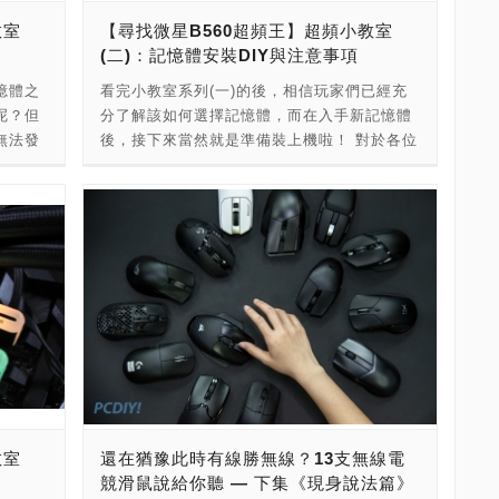
的
想要將記憶體超頻，基本上就是如上一篇
全性，
過更複雜的方式來呈現效果需要GPU硬體搭配
教室
【尋找微星B560超頻王】超頻小教室
電顯示晶
BIOS設定的操作方式直接進入主機板的BIOS
oin)
才能運作，FSR的彈性就比較高了，透過遊戲
(二)：記憶體安裝DIY與注意事項
配獨家
中對記憶體相關參數進行微調，只不過玩家可
9年推出
的支援就能夠讓玩家在遊戲上具備更高FPS的
的提
以先依照優先順序分別為：時脈、電壓、CL值
憶體之
看完小教室系列(一)的後，相信玩家們已經充
都參與
流暢使用體驗以及高畫質與高解析度的視覺反
平台那樣
等項目來做調整。 一般來說，第一次插入記憶
呢？但
分了解該如何選擇記憶體，而在入手新記憶體
晶片
饋，這也使得開啟光追之後，玩家也能享受更
使用電
體時，如果記憶體有支援XMP功能的話，進入
無法發
後，接下來當然就是準備裝上機啦！ 對於各位
特幣最
好的性能表現結果，甚至向下相容在舊有的顯
化，導
BIOS後啟動XMP，主機板會自行讀取與載入
當然最直
高手們來說，自己動手DIY裝記憶體這件事肯
量」的
示卡上(包括筆電)。 而借助FSR技術，玩家可
er
設定、無須玩家手動調整(會以記憶體標示貼紙
中開啟
定是小菜一碟，但想必還是有新手玩家對於第
脹問
以透過其中的Performance性能模式、在4K下
用到獨立
的設定來運作)，若是不支援XMP功能的版本
巧與安
一次安裝、或更換記憶體而有些感到緊張，深
邊以最一
獲得平均2.4的性能提升，其具備的空間放大演
長待機
也不用擔心，基本上也會以標示的預設值來運
B560
怕一個不小心就搞壞自己寶貴的電腦，但不用
市場，
算法可以提供接近原生解析度的超高品質遊戲
實時監
作，但若出現不開機現象，恐怕就有可能出現
還沒參加
擔心，記憶體的安裝方式其實相當簡單，只要
幣流入
體驗，包括邊緣體現跟各項畫面細節；這項
新架
相容性問題，可以找記憶體或主機板廠商回報
主機板的
小心謹慎地跟著小編接下來的安裝步驟與注意
積的越
FSR技術一共分成了4種模式：Ultra Quality
NA架
問題(或退換貨)，因此在超頻之前可以先查看
「MSI
事項，即能順利完成囉！ 首先在準備安裝記憶
大眾市
超高畫質、Quality高畫質、Balanced平衡、
品在有
一下採用的記憶體標示是怎樣的預設值再來做
體之前可以先簡單做個外觀檢查、如記憶體上
少，造
Performance性能(比DLSS還多了一種)，而這
，而在
調整參考。 那什麼時候需要手動調整參數？
面一閃即
的金手指是否全新(沒有刮傷、氧化)，PCB是
無法消
4種模式也對應了不同的解析度設定，譬如在
出高達
a)想要比預設值更高的頻率或更緊或更鬆的參
面出現
否完整(無斷裂、毛邊)，再來，無散熱片版本
可能會
4K解析度下與1440P解析度下就會有不同比例
了
數。(這裡是針對沒有XMP的記憶體來說，如
到畫面之
的則可以檢視一下有無明顯外傷(譬如顆粒位
上述的事
的縮放比例，等於是提供了玩家在品質與效能
動辦公
果支援XMP的話，只要啟動XMP就可以了) b)
常主機板
置)，而若有散熱鰭片的記憶體也可以看看鰭片
，確保
之間可以任意依據自身喜好來做設定，至少都
應付高
XMP不開機、手動調整參數看看能不能開機，
教室
還在猶豫此時有線勝無線？13支無線電
兩種方
上是否有傷，確定沒問題後就可以準備安裝上
能買到
可以透過FSR達到FPS畫面幀數的提升。 由於
作者來
或者想要比XMP更高的頻率或更緊或更鬆的參
競滑鼠說給你聽 — 下集《現身說法篇》
XMP
機。 而記憶體並不像外部I/O如隨身碟那樣可
法則，
AMD在開發FSR技術的時候就已經考慮到遊戲
，
數。 在驗證確定能達到官方數值之後，我們便