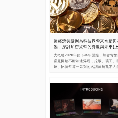
從經濟笑話到為科技界帶來奇蹟與
難，探討加密貨幣的身世與未來(上
大概從2020年的下半年開始，加密貨
議題開始不斷加速浮現，挖礦、礦工、
鍊、比特幣等一系列的名詞就無孔不入
在各個新聞和社群版面上，而緊隨其後
系列的晶片荒、顯卡荒衝擊，直至今日
重影響著我們生活，可以說是在智慧型
後，影響力最高的''科技''產物。 然而
被金融界恥笑的發明是如何撼動整個世
貨幣與挖礦又是什麼關係？它的實際功
真的只是貨幣？還是另有目的？關於各
貨幣的內容資訊就讓我們一同來探討一