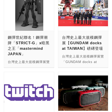
鋼彈世紀聯名！鋼彈潮
台灣史上最大規模鋼彈
牌「STRICT-G」x暗黑
展【GUNDAM docks
之王「mastermind
at TAIWAN】磅礡登場
JAPAN」
台灣史上最大規模鋼彈展覽
台灣史上最大規模鋼彈展覽
「GUNDAM docks at
「GUNDAM docks at
TAIWAN」(巨型鋼彈亞洲
TAIWAN」(巨型鋼彈亞洲
巡迴展─台灣站)今日於統一
巡迴展─台灣站)即將開跑！
時代百貨台北店正式開展！
台灣萬代南夢宮有限公司
萬代南夢宮亞洲有限公司
(BANDAI NAMCO
(BANDAI NAMCO ASIA
TAIWAN CO.,LTD)官方網
CO.,LTD.)為回饋全台廣大
站PREMIUM BANDAI祭
鋼彈迷的引領企盼，與統一
出大禮不手軟！首度引入由
時代百貨台北店攜手合作，
STRICT-G與頂級暗黑系潮
將曾於香港和新加坡舉辦的