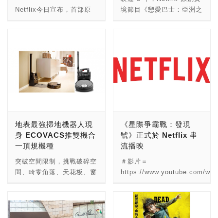
2 GUNDAM MMJ Color
GUNDAM dock at
Jennifer Dabnor表示：
上的雙重享受。 今年9月
Netflix今日宣布，首部原
境節目《戀愛巴士：亞洲之
Ver.」限量3名的「抽籤販
Taiwan」。 針對本次首度
「藉由全年無休的官方商店
Lofree 復古音響在國外甫
創韓國綜藝節目
旅》將於 11/16 起，每週
賣」活動，將有機會抽中購
將6公尺高的巨型鋼彈引入
於Amazon上線，社群們可
上線就超過集資門檻，至最
《Busted!》正式開始製
於 Netflix 上獨家播映。全
買資格並購買商品！活動時
台灣展覽，BANDAI代表取
以更容易獲得大家最想要的
後共有超過 2 千人贊助，
作，與創造多檔熱門韓綜節
新戀愛巴士要繼續帶著 4
間為10/6(五) 12:00-
締役社長 川口先生表示：
經典紫T，我們更推出了女
共集資超過 6 百萬台幣，
目的 SangSang 公司攜手
男 3 女組合一同展開找尋
11/1(三) 23:59截止。 ●
「有感於台日動漫文化交流
性及兒童款，讓更多族群都
超過原先預計的門檻
合作，更邀請《Running
真愛的旅程。全新系列《戀
生產地：日本，由STRICT-
之深、熱情鋼彈迷的支持，
融入Twitch社群、展現身為
14558%。國外部落客拿到
Man》和《家族的誕生》兩
愛巴士：亞洲之旅》將由
G與mastermind JAPAN聯
也謝謝統一時代百貨這個好
Twitch社群的驕傲。」 消
實品後也紛紛開箱評測，均
位王牌製作人曹曉震與金柱
Becky、若林正恭及春日俊
手打造 ● 尺寸：高
partner的協助，很開心這
費者僅需設立Amazon帳號
對 Lofree 復古音響讚譽有
亨聯手打造。本節目預計於
彰擔任主持。 ＃影片＝
150cm、寬92cm、長
次能到台灣舉辦
即可於Twitch裝備店採購，
加，這一驚人集資效果，實
2018 年在 Netflix 全球獨
https://www.youtube.com/wat
50cm ● 重量：38kg ● 價
『GUNDAM docks at
所有Amazon/Twitch
因 Lofree 復古小音響的不
家首播。 《Busted!》不同
v=SYU6lmn9NoI&feature=you
格：新台幣241,810元(含
TAIWAN』，讓台灣成為亞
地表最強掃地機器人現
《星際爭霸戰：發現
Prime美國地區會員亦可享
敗經典外型，和經得起考驗
於傳統帶狀內容，本次為
稅) 「STRICT-G」以概念
洲第三個展出巨型鋼彈的地
身 ECOVACS推雙機合
號》正式於 Netflix 串
受免費的二日快速配送。
的音質和功能。 首先，
SangSang 公司首度製作
店的形式，把「機動戰士鋼
方。希望一系列的鋼彈模型
一頂規機種
流播映
Twitch裝備店中部分商品可
Lofree 復古音響不只是保
的單季型綜藝節目，內容將
彈」嶄新的世界觀，透過與
展覽、立像群、大河原邦男
運送至海外特定國家，惟須
留了 1950 年代老式收音機
以全新形式呈現。每集將邀
突破空間限制，挑戰破碎空
＃影片＝
日本具代表性的時裝製造商
老師畫展、闖關遊戲、限量
支付國際運費，詳細規定可
經典外型，而是真的可支援
請不同個性、共同參與，在
間、畸零角落、天花板、窗
https://www.youtube.com/wat
聯手合作，向世界呈現
週商能滿足大家的期待；不
參考Amazon國際配送說
FM 廣播收聽，更原汁原味
節目中破解謎團帶來無比驚
簾等家中區域清潔，集市面
v=mfN9njB0S0c 《星際爭
「STRICT-G」對商品質感
僅傳遞『友好』的展覽精
明。 Twitch裝備店上線首
地保留舊式調頻旋鈕以及頻
喜與懸疑的話題，同時劇組
上所有掃地機、吸塵器機種
霸戰：發現號》第 1 集，
嚴格的追求。這一次在統一
神，也讓大小朋友們能體會
波共推出18項商品，包含
道刻度的設計，讓老靈魂們
更規劃於韓國不同城市進行
優勢於大成，地表最強掃地
以及全系列 695 集《星際
時代百貨台北店2樓夢廣場
鋼彈獨特的魅力，以及沒有
Twitch Tshirt（基本款、V
從聽音樂開始體驗老派生活
拍攝。而《Busted!》首度
機器人「DEEBOT R98」
爭霸戰》影集已全數光束傳