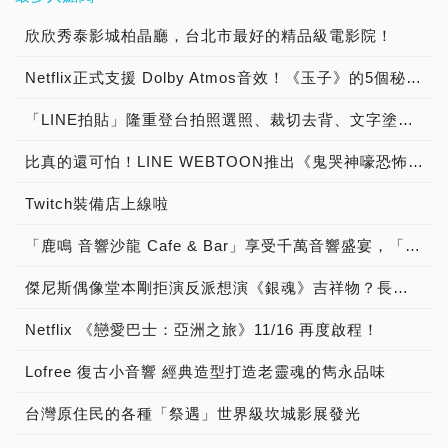
開。 Netflix 不久前曾宣
次中斷處繼續清掃，搭配專
記：銀河飛龍》、《企業
與場景到現實生活中，細緻
榮李奈領銜主演，《亞人》
鋼彈模型商品，即贈
老師也為透過線上抽選以及
參觀選購。
接音源 2 種有線／無線方
布，將推出由金成勳執導、
利加濕水盒與獨家乾濕分離
號》、《銀河前哨》、《星
的積木拼裝從人物、戰服、
將於11月3日全台轟動上
欣欣秀泰影城柏晶廳，台北市最好的精品級電影院！
GUNDAM docks at
線下實體排隊，並購買指定
式。另外它的重量僅有比水
金恩熙編劇的韓劇
清潔布，一次完成清掃、拋
際爭霸戰》、《星艦奇航
武器到載具，無不讓人驚
映。 《大搜查線》導
TAIWAN原創悠遊卡貼
商品「HG RX-78-2鋼彈
瓶還輕的 550g ，以及可連
《Kingdom》，及改編自
刷灰垢、吸塵、濕拖與乾擦
記：重返地球》，為了探究
Netflix正式支援 Dolby Atmos音效！《玉子》的5個秘密數字初公開！
豔。 隨著商品推出，為
演本廣克行擅長調度警匪追
(「RX-78-2鋼彈」與
Ver. T.M.D.M.」及「MG
續播放音樂長達 6 小時的
千桂英創作網路漫畫的
五項工作，內建語音提示功
常見行為以外的資料，研究
了讓更多朋友們體驗拚砌樂
逐動作戲，將《亞人》原作
「MS-06S夏亞專用型薩克
RX-78-2鋼彈Ver.
高電池容量特色，若加購質
《Love Alarm》，Netflix
能，讓您隨時掌握掃地機的
均略過各系列前兩集，「重
「LINE拍貼」隆重登台拍照選照、裁切去背、文字塗鴉三步完成專屬貼圖
高的樂趣，台灣樂高®於即
的戰鬥場面還原得相當到
II」，限量5,000張)，並有
T.M.D.C.」的50名幸運鋼
感皮革提帶，提攜 Lofree
如今再跨足綜藝節目領域，
清掃狀態，更可透過App遠
看」則定義為會員重新播放
日起至10月10日止，於台
位，特效方面也可圈可點，
機會抽中限量2組的大河原
彈迷，於台灣限量款的鋼彈
復古音響出門不僅方便更有
其豐富的節目選擇將帶給全
比真的還可怕！LINE WEBTOON推出《鬼哭神嚎恐怖動態特輯》
端遙控，即使人不在家也能
先前看過集數至少六分鐘。
北美麗華百貨海景大道舉辦
堪稱還原度極高的精采之
邦男親筆簽名台灣限定套
組裝模型盒繪上進行親筆簽
型。無論是戶外野餐、朋友
球觀眾全新最受歡迎的韓綜
隨時啟動。 此外，有別於
「忍者國特展」，展示全台
作。佐藤健和綾野剛兩大
裝！ 活動時間：10/6(五)
名！ 「GUNDAM docks
家中聚會， Lofree 復古音
風格。
Twitch裝備店上線啦
市面上掃地機器人，
首座忍者顆粒牆及樂高玩家
「顏值爆破」的日本男星在
12:00-11/20(一) 23:59，
at TAIWAN」開幕記者
響都是從內而外的經典選
「DEEBOT R98」獨特的
引頸企盼的「旋風忍者®
戲中也有精采的對手戲，兩
詳細活動辦法請見
會，開放500名線上抽選的
擇。 在國外引起復古風潮
「鹿鳴 音響沙龍 Cafe & Bar」享受千萬音響盛宴，「聽黑膠 古典樂 流行音樂 談音樂 聊音響 喝咖啡 品美酒」體驗「Burmester 柏林之音旗艦擴大器」與「B&W Nautilus 鸚鵡螺頂級喇叭 」發燒音響迷人魅力！
「自動返航清潔」功能，徹
城」實體模型。現場亦規劃
人不僅為戲練出精壯身材，
PREMIUM BANDAI官方
VIP鋼彈迷搶先進入期間限
的 Lofree 復古音響，已於
底解決塵盒滿溢後，需手動
「小小忍者體驗」，小朋友
日本媒體也將《大搜查線》
網頁。( ) 鋼彈之父-大河原
定商店購買週邊商品。首位
9 月 27 日（三）20：00
傑尼斯偶像堂本剛拒演反派想演《銀魂》吉祥物？長澤雅美下海扮母猩猩？
傾倒的問題，當主機感知電
們親手拚砌「微型版綠忍者
系列票房累積400億日幣的
邦男親筆簽名台灣限定套
鋼彈迷不畏風雨，前一天凌
在台灣正式開放預購，不僅
量低於20%時，便會自動返
機甲巨龍」，完成即可獲得
本廣克行和《神劍闖江湖》
裝，內含「RG版 1/144 異
晨12點多即抵達現場，徹
Netflix 《戀愛巴士：亞洲之旅》11/16 再度啟程！
有經典優雅白、末日烈焰
回充電座，同時充電座的集
樂高忍者證書，勢必將於中
電影票房100億的佐藤健譽
端鋼彈紅色機 Ver.
夜排隊長達12多小時，準
紅、美式復古綠以及島嶼天
塵桶便會自動吸除掃地機內
秋連假期間創造人潮高峰，
為「500億円組合」，超強
GUNDAM docks at
備進入限定商店搶購限量款
Lofree 復古小音響 經典造型打造老靈魂的雋永品味
堂藍 4 種顏色供選擇，一
塵盒中的灰塵，實現真正自
樂高迷可千萬別錯過！ 樂
陣容備受粉絲期待！
Taiwan」、「HGUC版
鋼彈珍藏，表示：「真的很
上線的限量 200 台 NT$
動化的居家清潔。 講究智
高®鼓勵消費者激發想像
《亞人》電影版含有部分原
台灣原住民的各種「祭遇」世界級坎城影展發光
1/144 RX-78-2 鋼彈 ＆ 夏
喜歡鋼彈的動畫和相關商
1,990 的單人早鳥超低價優
慧清潔雙效的ECOVACS，
力，今年暑假期間於台北統
創的故事設定，將漫畫中原
亞專用薩克Ⅱ套組 Ver.
品，每次去日本一定會去台
惠，更也已經快要售罄。想
針對市場需求，更開發出手