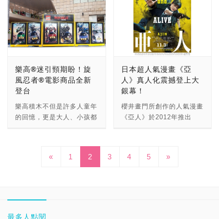
的GUNDAM docks at
絕對正邪的酷炫世界觀。」
領款、口袋款和棒球配色
的美好。 別看 Lofree 復古
將戲劇元素結合至綜藝節目
以雙機合一之姿登台，即日
送至 Netflix 供全球影迷觀
TAIWAN期間限定商店，將
受訪時也表示：「現在亞洲
款）、連帽外套、帽子
音響僅是外表可愛，它在聲
中，使節目充滿懸疑感外，
起，在特力屋、HOLA實體
看，除了「影迷最愛重複觀
另外展售「STRICT-G」與
已經巡迴了香港、新加坡、
（snapback款、dad款、
音的表現上毫不打折。它採
也具綜藝笑料。製作人曹曉
門市、momo購物網、
看的集數」外，Netflix 數
人氣品牌「PORTER」和
台灣，希望未來有更多機會
trucker款）、運動背心、
用獲得 Technical
震對此表示，「我們正盡全
PChome 24h購物等通路販
據也發現，《企業號》第 1
「ManhattanPortage」聯
到不同國家展出。」 擁有
玻璃杯、馬克杯、抱枕等。
GRAMMY Award®（葛萊
力準備，敬請期待」。
售。台灣總代理特力集團表
季第 1 集「干戈玉帛」，
名製作的包款、
「日本機械設計師第一人」
除了Twitch經典Logo設計
美技術獎）的 Waves®
Netflix 國際原創影集副總
示: 「DEEBOT R98為市
是宇宙中重複觀看數最高的
「mastermind JAPAN」
封號的鋼彈始祖大河原邦男
之外，也會為實況社群們加
MaxxAudio 音效優化技
樂高®迷引頸期盼！旋
日本超人氣漫畫《亞
裁埃裡克·巴麥奇也表示，
面上首款結合智能掃地機和
克林貢人出現集數，其次是
的連帽外套和附送鋼彈模型
老師，也親臨「GUNDAM
入更多時尚元素與季節搭
術，並內建低音增強系統，
風忍者®電影商品全新
人》真人化震撼登上大
「《Running Man》因其
手持無線吸塵器的頂規機
《銀河前哨》第 4 季第 1
配件衣架的T恤等活動限定
docks at TAIWAN」會
配。 Twitch也將持續為特
以獨立振動板將中高音與低
登台
銀幕！
幽默的敘事方式吸引全球無
種，預計上市後，將顛覆掃
集「戰士魂」及《星際迷航
商品。 除了「STRICT-G
場，現場暢談「RX-78-2鋼
別活動推出限量周邊商品，
音發聲位置區隔開來，同時
數觀眾收看，很期待能在
地機僅能執行地表微清潔的
記：銀河飛龍》第 4 季第
樂高積木不但是許多人童年
櫻井畫門所創作的人氣漫畫
1/12 RX-78-2 GUNDAM
彈 Ver. T.M.D.C」機體的
包括最受矚目的年度盛會
配備共達 20w 的高功率雙
Netflix 這個全球平台上，
刻板印象，滿足消費者從地
26 集「Redemption：第
的回憶，更是大人、小孩都
《亞人》於2012年推出
MMJ Color Ver.」限量發
設計理念、大膽用色的想
TwitchCon 2017。在這次
喇叭，提供震撼且清晰響亮
播出 SangSang 公司與韓
到天，從地板、地毯、沙發
一部」。而另一獨步全宇宙
愛不釋手的經典玩具。隨著
後，人氣及口碑皆獲得佳
售外，PREMIUM
法，並於受訪時表示：「參
盛會中，Twitch將推出令人
的音質效果。此外為了降低
國藝人的傑作」。 目前並
到窗簾深度清潔的需求。」
的好消息則是，
10月6日即將上映的全新電
績，日前陸續推出動畫電影
BANDAI 也祭出超級誘人
與過許多鋼彈活動，這次在
期待的新款周邊，如與知名
聲音播放時音箱震動所造成
不會揭露嘉賓陣容，因
「DEEBOT R98」搭載的
Netflix《星際爭霸戰：發
影《樂高®旋風忍者®》，
以及動畫影集後，如今更要
的獎品回饋會員及廣大粉
GUNDAM docks at
滑板品牌LandYachtz合作
的音質損傷，在音箱的底部
《Busted!》為懸疑綜藝節
«
1
2
3
4
5
»
智能掃地機器人，採用等同
現號》全季 15 集，將完整
樂高®旋風忍者
在以真人化之姿登上大銀
絲，只要於10/6-11/20在
TAIWAM展出的『RX-78-2
聯名的Twitch長板，以及宅
有特別加裝四個專利空心吸
目，參演來賓將在錄製每集
無人駕駛機般高規格的
支援克林貢語字幕，提供克
®（NINJAGO®)電影系列
幕！《亞人》由創下日本電
PREMIUM BANDAI 旗下
鋼彈』在整個鋼彈系列中很
在家看實況必備的Twitch連
震墊片，再再提升音樂播放
節目過程中，挑戰各種謎團
Smart Navi雷射導航系
林貢人民及影迷最棒的追劇
也推出13款全新商品，預
視史多項收視紀錄的《大搜
的「Hobby Online
具有代表性，希望台灣的鋼
身衣。 想知道Twitch裝備
時的細節表現。 擁有經典
並同時揭曉其他來賓的身分
統，透過SLAM智能演算，
體驗。 Netflix分析全球
計再掀起一波討論熱潮！樂
查線》導演本廣克行執導，
Shop」(http://p-
彈迷會喜歡，還不認識鋼彈
店有什麼新產品，歡迎隨時
老派外表，Lofree 復古音
與演出角色。而節目主持陣
能準確掃描環境並繪製虛擬
190 國共 1.04 億會員的收
高旋風忍者系列將《樂高®
邀來日本人氣男星佐藤健、
bandai.tw/hobby?
的大小朋友們也會因此愛上
關注Twitch.tv/Store 或至
響在音訊連接方式的部分，
容，將於後續對外正式公
地圖，還能在充電後，從上
視資料，包括《星艦迷航
旋風忍者®》電影中的角色
綾野剛和AKB48前成員川
最多人點閱
utm_source=pr)購買任一
鋼彈。」另外，大河原邦男
Amazon.com/TwitchMerch
提供無線藍牙以及 AUX 外