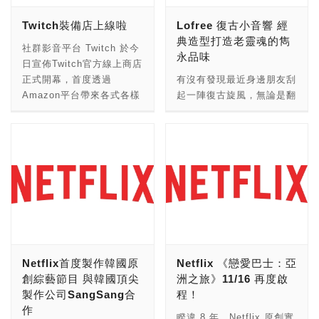
牌mastermind JAPAN聯
巨型鋼彈展移師台灣，高達
Twitch裝備店上線啦
Lofree 復古小音響 經
名之作，高達150cm、全
6公尺、1：3的「RX-78-2
典造型打造老靈魂的雋
身勁黑繪製、兩肩上印有
鋼彈」與「MS-06S夏亞專
社群影音平台 Twitch 於今
永品味
mastermind JAPAN經典
用型薩克II」正式震撼登
日宣佈Twitch官方線上商店
骷髏頭的「STRICT-G
台！ 並搶先全球首度曝光
正式開幕，首度透過
有沒有發現最近身邊朋友刮
1/12 RX-78-2 GUNDAM
20座1.7公尺吉姆與量產型
Amazon平台帶來各式各樣
起一陣復古旋風，無論是翻
MMJ Color Ver.」立像，
薩克立像！展覽期間(10/8-
官方周邊產品，包含社群們
箱聽起塵封以久的黑膠唱
台灣限量3台，由
11/1)亦開設期間限定商
最想獲得的Twitch 紫色經
片，抑或穿上奶奶衣櫃裡的
PREMIUM BANDAI獨家
店，販售數十款以上的限量
典Tshirt、最潮的小奇抱
碎花洋裝。所謂「經典」就
販售！ 本次販售特別採
鋼彈商品，包含潮牌聯名週
枕、保溫瓶等，粉絲們更可
是經過歲月洗滌和時間淘汰
「抽籤販賣」的方式，想要
商以及4款台灣獨賣組裝模
期待各種期間限定商品，例
後，依舊留下來的吉光片
蒐藏的朋友們，可以到統一
型「HG RX-78-2鋼彈Ver.
如「搖桿Tshirt」— 對電玩
羽。因應這波懷舊風潮，
時代百貨台北店2樓夢廣場
T.M.D.C.」、「MG RX-
社群的經典象徵設計商品。
Lofree 團隊分別在國外知
的GUNDAM docks at
78-2鋼彈Ver.
消費者可透過Twitch 和
名集資平台 Kickstarter 及
TAIWAN期間限定商店，掃
T.M.D.C.」、「RG 1/144
Amazon進入商店選購，並
Indiegogo 推出全新產品
描店內的QR Code登入活
異端鋼彈紅色機 Ver.
可連結Amazon帳號輕鬆完
Lofree 復古音響，復刻了
Netflix首度製作韓國原
Netflix 《戀愛巴士：亞
動頁面，註冊成為
GUNDAM docks at
成購買。 「Twitch的社群
1950 年代老式收音機經典
創綜藝節目 與韓國頂尖
洲之旅》11/16 再度啟
PREMIUM BANDAI的會
Taiwan」和「HGUC版
們一直以來都展現他們對
外型，但卻擁有 20W 的高
製作公司SangSang合
程！
員並完成報名，即可參與
1/144 RX-78-2鋼彈 & 夏
Twitch的熱愛，」Twitch
功率雙喇叭，要帶給喜好經
作
「STRICT-G 1/12 RX-78-
亞專用薩克II套組 Ver.
自有品牌營運總監
典的老靈魂們視覺以及聽覺
睽違 8 年，Netflix 原創實