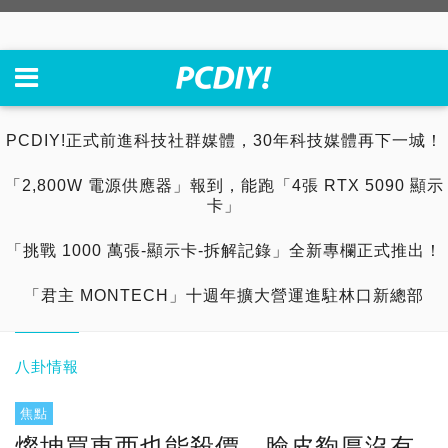
PCDIY!正式前進科技社群媒體，30年科技媒體再下一城！
「2,800W 電源供應器」報到，能跑「4張 RTX 5090 顯示
卡」
「挑戰 1000 萬張-顯示卡-拆解記錄」全新專欄正式推出！
「君主 MONTECH」十週年擴大營運進駐林口新總部
八卦情報
焦點
燦坤買東西也能殺價，臉皮夠厚沒有