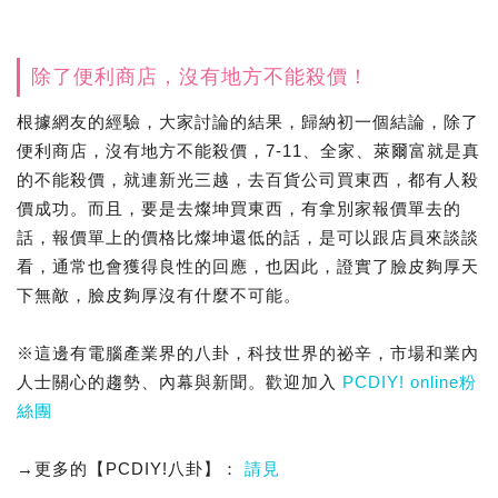
除了便利商店，沒有地方不能殺價！
根據網友的經驗，大家討論的結果，歸納初一個結論，除了
便利商店，沒有地方不能殺價，7-11、全家、萊爾富就是真
的不能殺價，就連新光三越，去百貨公司買東西，都有人殺
價成功。而且，要是去燦坤買東西，有拿別家報價單去的
話，報價單上的價格比燦坤還低的話，是可以跟店員來談談
看，通常也會獲得良性的回應，也因此，證實了臉皮夠厚天
下無敵，臉皮夠厚沒有什麼不可能。
※這邊有電腦產業界的八卦，科技世界的祕辛，市場和業內
人士關心的趨勢、內幕與新聞。歡迎加入
PCDIY! online粉
絲團
→更多的【PCDIY!八卦】：
請見