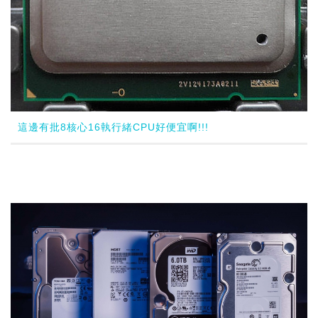
這邊有批8核心16執行緒CPU好便宜啊!!!