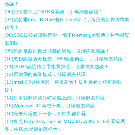
熱議！
(06)記憶體插上16GB有多爽，引爆網友熱議！
(07)英特爾Intel 10GbE網路卡X540T2，淘寶網水貨價格殺
很大！
(08)SSD爆發連環關門潮，憶正Memoright驚傳財務危機疑
似倒閉！
(09)幫組電腦到自己貼錢的經驗，引爆網友熱議！
(10)教授認證防毒軟體「360安全衛士」，引爆網友熱議！
(11)DDR4記憶體金手指歪掉惹，引爆網友熱議！
(12)原價屋的商業模式，引爆網友熱議！
(13)Intel CPU神保固，舊換新大升級引爆網友狂推聯強
貨！
(14)日本寬頻網路10G光纖上網，引爆網友熱議！
(15)Windows XP再戰十年，引爆網友熱議！
(16)光華商場的下一步，全世界都在看！
(17)東芝TOSHIBA Harrier MG03ACA300 3TB企業級硬
碟，中國水貨價格殺很大！