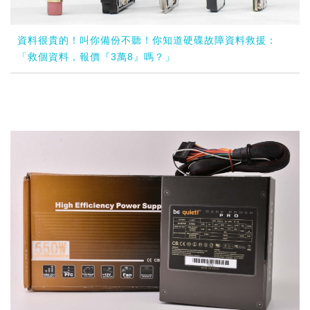
資料很貴的！叫你備份不聽！你知道硬碟故障資料救援：
「救個資料，報價『3萬8』嗎？」