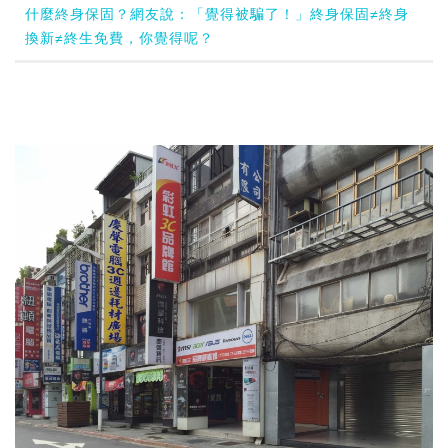
什麼終身保固？網友說：「覺得被騙了！」終身保固≠終身
換新≠終生免費，你覺得呢？