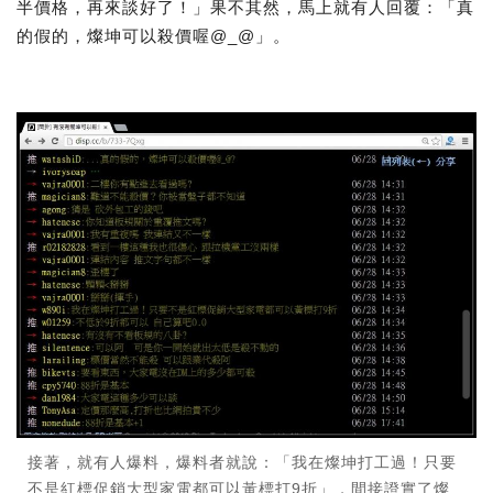
半價格，再來談好了！」果不其然，馬上就有人回覆：「真
的假的，燦坤可以殺價喔@_@」。
接著，就有人爆料，爆料者就說：「我在燦坤打工過！只要
不是紅標促銷大型家電都可以黃標打9折」，間接證實了燦