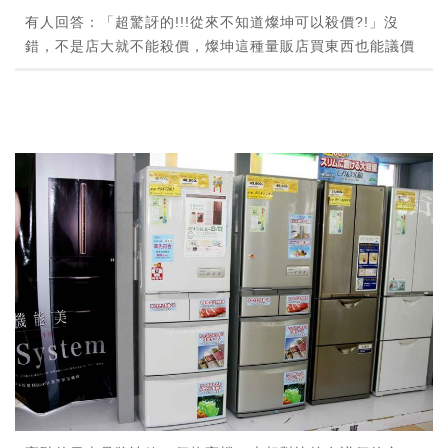
有人回答：「超驚訝的!!!從來不知道燦坤可以殺價?!」沒
錯，不是店大就不能殺價，燦坤這種量販店買東西也能議價