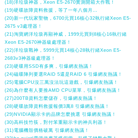
(18)洋垃圾神器，Xeon E5-2670實測開箱大作戰！
(19)硬碟故障資料救援，等了一年八個月...
(20)新一代玩家聖物，6700元買16核心32執行緒Xeon E5-
2675 v3處理器！
(21)淘寶網洋垃圾再顯神威，1999元買到8核心16執行緒
Xeon E5-2670神器級處理器！
(22)洋垃圾戰神，5999元買14核心28執行緒Xeon E5-
2683v3神器級處理器！
(23)硬碟用SSD有多爽，引爆網友熱議！
(24)磁碟陣列要選RAID 5還是RAID 6 引爆網友熱議！
(25)電腦CPU沒三萬沒法玩這遊戲，引爆網友熱議！
(26)為什麼有人要推AMD CPU菜單，引爆網友熱議！
(27)200TB資料怎麼儲存，引爆網友熱議！
(28)硬碟故障資料救援報價3萬8 引爆網友熱議！
(29)NVIDIA顯示卡的品牌怎麼挑選 引爆網友熱議！
(30)高科技竹筷，對付笨重顯示卡的神兵利器！
(31)電腦機殼價格破萬 引爆網友熱議！