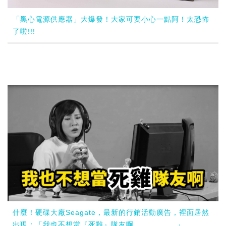
「黑心電源供應器」大爆發！大家可要小心一點阿！太恐怖
了啦!!!
什麼！硬碟大廠Seagate，最新的行銷活動廣告，裡面居然
出現：「我也不想當『死雞』隊友啊.................」