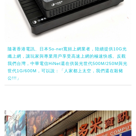
隨著香港電訊、日本So-net寬頻上網業者，陸續提供10G光
纖上網，讓玩家與專業用戶享受高速上網的極速快感。反觀
我們台灣，中華電信HiNet還在供裝光世代500M/250M與光
世代1G/600M，可以說：「人家都上太空，我們還在殺豬
公!!!」