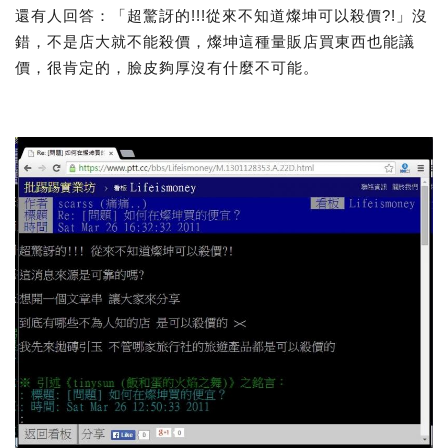
還有人回答：「超驚訝的!!!從來不知道燦坤可以殺價?!」沒
錯，不是店大就不能殺價，燦坤這種量販店買東西也能議
價，很肯定的，臉皮夠厚沒有什麼不可能。