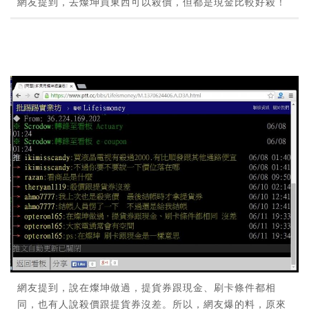
網友提到，去燦坤買東西可以殺價，但都是現金比較好殺！
網友提到，說在燦坤做過，提貨券跟現金、刷卡條件都相
同，也有人說殺價跟提貨券沒差。所以，網友爆的料，原來