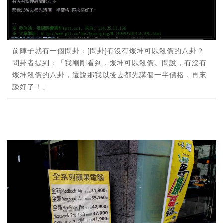
前陣子就有一個問卦：[問卦]有沒有燦坤可以殺價的八卦？
問卦者提到：「我剛剛看到，燦坤可以殺價。問說，有沒有
燦坤殺價的八卦，還說那我以後去都先講個一半價格，再來
談好了！」