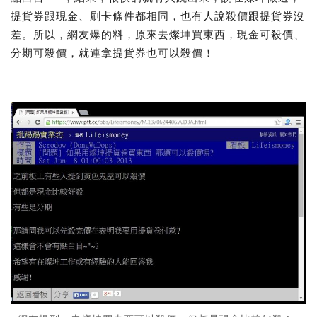
提貨券跟現金、刷卡條件都相同，也有人說殺價跟提貨券沒
差。所以，網友爆的料，原來去燦坤買東西，現金可殺價、
分期可殺價，就連拿提貨券也可以殺價！