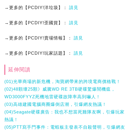
→更多的【PCDIY!洋垃圾】：
請見
→更多的【PCDIY!歪國貨】：
請見
→更多的【PCDIY!賣場情報】：
請見
→更多的【PCDIY!玩家話題】：
請見
延伸閱讀
(01)光華商場的新危機，淘寶網帶來的跨境電商價格戰！
(02)48顆壞25顆》威騰WD RE 3TB硬碟驚爆鬧機瘟，
WD3000FYYZ死機地雷硬碟故障率高到嚇人！
(03)高雄建國電腦商圈爆倒店潮，引爆網友熱議！
(04)Seagate硬碟廣告：我也不想當死雞隊友啊，引爆玩家
熱議！
(05)PTT寫手門事件：電蝦板主發表不自殺聲明，引爆網友