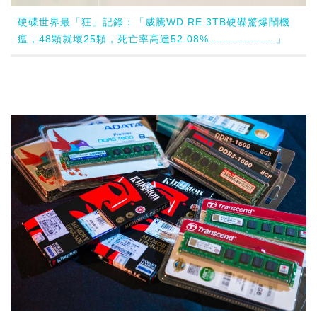
硬碟世界最「狂」記錄：「威騰WD RE 3TB硬碟驚爆鬧機
瘟，48顆就壞25顆，死亡率高達52.08%...................」