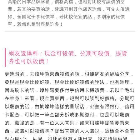
高階的日本品牌冰箱，價格高檔，也相對比較有議價的空
間，若真的要買的話，建議可到其他店家詢價，可先去倍適
得、全國電子拿報價單，若比較便宜的話，拿別家的報價
單，殺價也相對容易許多！
網友還爆料：現金可殺價、分期可殺價、提貨
券也可以殺價！
更進階的，去燦坤買東西殺價的話，根據網友的經驗分享，
發現是現金比較好殺。現金比較好殺價的說法，也有道理，
因為刷卡的話，燦坤還要多付手信用卡機續費，若以羊毛出
在羊身上來看，現金買東西，絕對可以談到好價格。分期可
以殺價的話，由於燦坤這樣的量販店，都會有跟銀行、信用
卡配合，可以把一筆金額分拆成多期繳付，也是可以殺價
的。最強的是，有一位大大問到：如果用燦坤提貨券買東
西，那還可以殺價嗎？提出問題的大大還說，這樣會不會有
點白目~”~，結果，很快的就有人跳出來，說在燦坤做過，