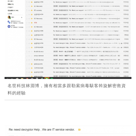
名世科技林淵博，擁有相當多跟勒索病毒駭客斡旋解密救資
料的經驗