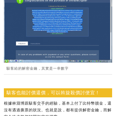
駭客給的解密金鑰，其實是一串數字
駭客也能討價還價，可以斡旋殺價討便宜！
根據林淵博跟駭客交手的經驗，基本上付了比特幣贖金，還
沒有遇過撕票的狀況。也就是說，都有提供解密金鑰，而解