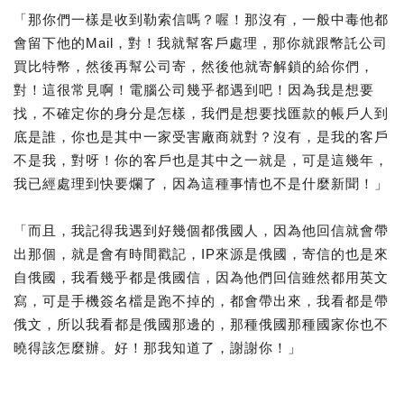
「那你們一樣是收到勒索信嗎？喔！那沒有，一般中毒他都
會留下他的Mail，對！我就幫客戶處理，那你就跟幣託公司
買比特幣，然後再幫公司寄，然後他就寄解鎖的給你們，
對！這很常見啊！電腦公司幾乎都遇到吧！因為我是想要
找，不確定你的身分是怎樣，我們是想要找匯款的帳戶人到
底是誰，你也是其中一家受害廠商就對？沒有，是我的客戶
不是我，對呀！你的客戶也是其中之一就是，可是這幾年，
我已經處理到快要爛了，因為這種事情也不是什麼新聞！」
「而且，我記得我遇到好幾個都俄國人，因為他回信就會帶
出那個，就是會有時間戳記，IP來源是俄國，寄信的也是來
自俄國，我看幾乎都是俄國信，因為他們回信雖然都用英文
寫，可是手機簽名檔是跑不掉的，都會帶出來，我看都是帶
俄文，所以我看都是俄國那邊的，那種俄國那種國家你也不
曉得該怎麼辦。好！那我知道了，謝謝你！」