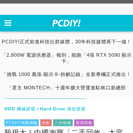
PCDIY!正式前進科技社群媒體，30年科技媒體再下一城！
「2,800W 電源供應器」報到，能跑「4張 RTX 5090 顯示
卡」
「挑戰 1000 萬張-顯示卡-拆解記錄」全新專欄正式推出！
「君主 MONTECH」十週年擴大營運進駐林口新總部
HDD 機械硬碟 / Hard Drive 傳統硬碟
PCDIY!淘寶神物
焦點
八卦情報
賣場情報
殺很大！中國淘寶「二手回收」大容