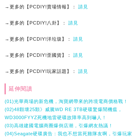
→更多的【PCDIY!賣場情報】：
請見
→更多的【PCDIY!八卦】：
請見
→更多的【PCDIY!洋垃圾】：
請見
→更多的【PCDIY!歪國貨】：
請見
→更多的【PCDIY!玩家話題】：
請見
延伸閱讀
(01)光華商場的新危機，淘寶網帶來的跨境電商價格戰！
(02)48顆壞25顆》威騰WD RE 3TB硬碟驚爆鬧機瘟，
WD3000FYYZ死機地雷硬碟故障率高到嚇人！
(03)高雄建國電腦商圈爆倒店潮，引爆網友熱議！
(04)Seagate硬碟廣告：我也不想當死雞隊友啊，引爆玩家