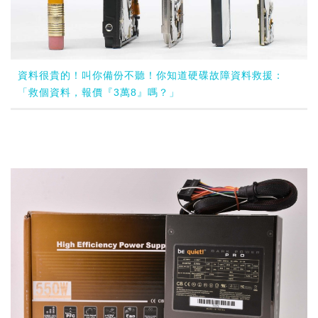
資料很貴的！叫你備份不聽！你知道硬碟故障資料救援：
「救個資料，報價『3萬8』嗎？」