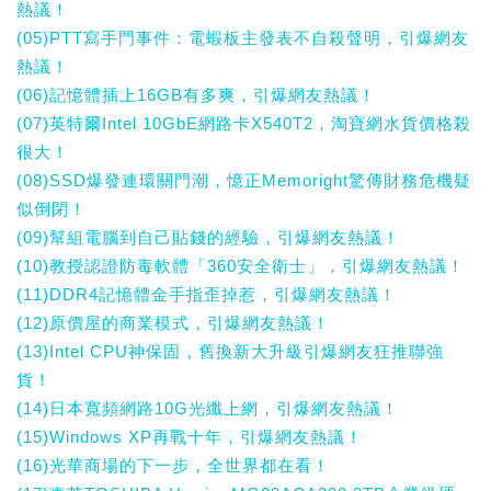
熱議！
(05)PTT寫手門事件：電蝦板主發表不自殺聲明，引爆網友
熱議！
(06)記憶體插上16GB有多爽，引爆網友熱議！
(07)英特爾Intel 10GbE網路卡X540T2，淘寶網水貨價格殺
很大！
(08)SSD爆發連環關門潮，憶正Memoright驚傳財務危機疑
似倒閉！
(09)幫組電腦到自己貼錢的經驗，引爆網友熱議！
(10)教授認證防毒軟體「360安全衛士」，引爆網友熱議！
(11)DDR4記憶體金手指歪掉惹，引爆網友熱議！
(12)原價屋的商業模式，引爆網友熱議！
(13)Intel CPU神保固，舊換新大升級引爆網友狂推聯強
貨！
(14)日本寬頻網路10G光纖上網，引爆網友熱議！
(15)Windows XP再戰十年，引爆網友熱議！
(16)光華商場的下一步，全世界都在看！