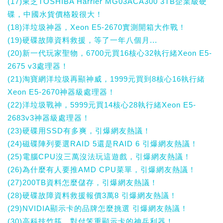
(17)東芝TOSHIBA Harrier MG03ACA300 3TB企業級硬
碟，中國水貨價格殺很大！
(18)洋垃圾神器，Xeon E5-2670實測開箱大作戰！
(19)硬碟故障資料救援，等了一年八個月...
(20)新一代玩家聖物，6700元買16核心32執行緒Xeon E5-
2675 v3處理器！
(21)淘寶網洋垃圾再顯神威，1999元買到8核心16執行緒
Xeon E5-2670神器級處理器！
(22)洋垃圾戰神，5999元買14核心28執行緒Xeon E5-
2683v3神器級處理器！
(23)硬碟用SSD有多爽，引爆網友熱議！
(24)磁碟陣列要選RAID 5還是RAID 6 引爆網友熱議！
(25)電腦CPU沒三萬沒法玩這遊戲，引爆網友熱議！
(26)為什麼有人要推AMD CPU菜單，引爆網友熱議！
(27)200TB資料怎麼儲存，引爆網友熱議！
(28)硬碟故障資料救援報價3萬8 引爆網友熱議！
(29)NVIDIA顯示卡的品牌怎麼挑選 引爆網友熱議！
(30)高科技竹筷，對付笨重顯示卡的神兵利器！