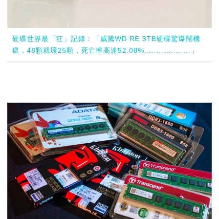
硬碟世界最「狂」記錄：「威騰WD RE 3TB硬碟驚爆鬧機
瘟，48顆就壞25顆，死亡率高達52.08%...................」