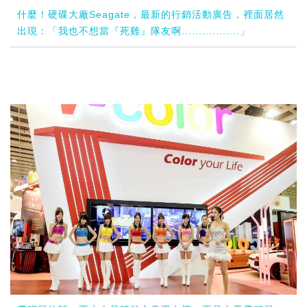
什麼！硬碟大廠Seagate，最新的行銷活動廣告，裡面居然
出現：「我也不想當『死雞』隊友啊.................」