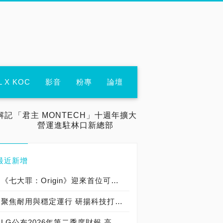
L X KOC
影音
粉專
論壇
解記
「君主 MONTECH」十週年擴大
營運進駐林口新總部
最近新增
《七大罪：Origin》迎來首位可遊玩十誡角色「德里艾利」
聚焦耐用與穩定運行 研揚科技打造新一代 COM Express Type 6 模組
LG公布2026年第二季度財報 高附加價值產品銷售成長與成本競爭力提升，營業獲利年增 147%