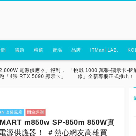
新聞
議題
精選
賣場
品牌
ITMan! LAB.
KO
2,800W 電源供應器」報到，
「挑戰 1000 萬張-顯示卡-拆
跑「4張 RTX 5090 顯示卡」
錄」全新專欄正式推出！
 Fan 改裝風扇
開箱評測
SMART m850w SP-850m 850W實
價電源供應器！ ＃熱心網友高雄買