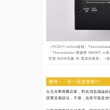
（PCDIY! online線報）Ther
「Thermaltake 曜越牌 SMART m系
型號 850W瓦數 的 電源供應器」（
據傳：「有一批貨被偷!!!」
台北光華商圈店家，對此消息議論紛紛
證實這個說法，不過，也有可能是偵