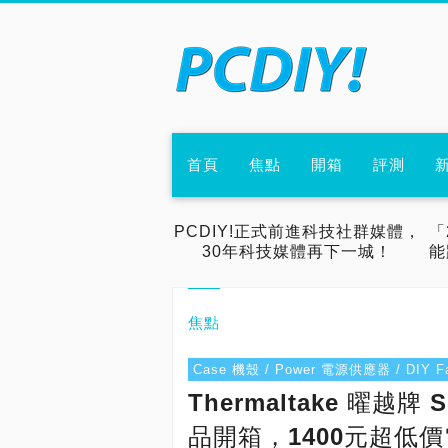
首頁
焦點
開箱
評測
PCDIY!正式前進科技社群媒體，
「
30年科技媒體再下一城！
能
焦點
Case 機殼 / Power 電源供應器 / DIY
Thermaltake 曜越牌 
品開箱，1400元超低