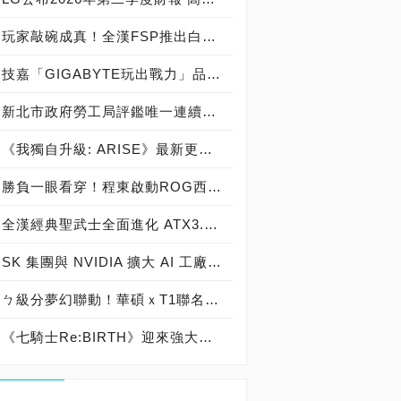
玩家敲碗成真！全漢FSP推出白色 VITA PM MIT 1000W 靜音電源純白上市！ MIT 白金電源首度披上純白戰袍，支援 ATX 3.1、PCIe 5.1，10年保固！
技嘉「GIGABYTE玩出戰力」品牌活動8/3讓玩家「找到專屬配備」
新北市政府勞工局評鑑唯一連續三年獲獎企業！ 宏正三度榮膺新北市政府<友善移工企業>殊榮
《我獨自升級: ARISE》最新更新 成振宇覺醒闇影君主繼承者
勝負一眼看穿！程東啟動ROG西風之神 雙螢幕AI致勝全局
全漢經典聖武士全面進化 ATX3.1，價格不變！FSP VIC BD+ 電競入門最強銅牌電源！ ATX 3.1、全新壓紋線材、登錄享 5 年保固，打造新世代入門電競首選
SK 集團與 NVIDIA 擴大 AI 工廠與次世代記憶體策略合作 規模逾 5,000 億美元的 NVIDIA-SK AI 計畫（NVIDIA-SK AI Initiative）， 涵蓋 SK Telecom 最高達 2GW 的 AI 工廠，以及與 SK 海力士的長期 AI 記憶體合作
ㄅ級分夢幻聯動！華碩ｘT1聯名顯示卡全台盛大開賣
《七騎士Re:BIRTH》迎來強大的全新英雄[天劍]宣嵐 同步推出韓國主題劇情