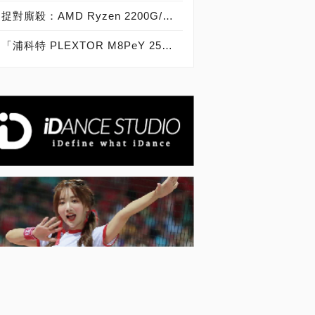
捉對廝殺：AMD Ryzen 2200G/2400G VS Intel Core i3-8100/i5-8400
「浦科特 PLEXTOR M8PeY 256GB、512GB、1TB」實測開箱，玩家級NVMe型PCIe 3.0 x4 SSD效能實測大作戰！