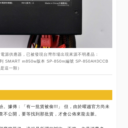
maltake電源供應器，已被發現台灣市場出現來源不明產品：
列 SMART m850w版本 SP-850m編號 SP-850AH3CCB
就是這一顆）
。據傳：「有一批貨被偷!!!」 但，由於曜越官方尚未
查不公開，要等找到那批貨，才會公佈來龍去脈。