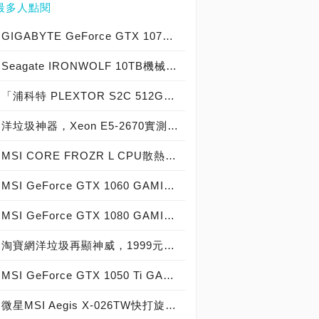
最多人點閱
GIGABYTE GeForce GTX 1070 Xtreme Gaming實測開箱，電競級顯示卡中的頂尖之作！
Seagate IRONWOLF 10TB機械硬碟實測開箱，氦氣填充那嘶狼守護者NAS HDD
「浦科特 PLEXTOR S2C 512GB SSD」實測開箱，超值型固態硬碟中的優質好貨！
洋垃圾神器，Xeon E5-2670實測開箱大作戰！
MSI CORE FROZR L CPU散熱器實測開箱，微星電競產品再添新兵
MSI GeForce GTX 1060 GAMING X 6G實測開箱，玩家級電競顯示卡中的神兵利器！
MSI GeForce GTX 1080 GAMING X 8G實測開箱，史上最強大Pascal自製顯示卡全面來襲！
淘寶網洋垃圾再顯神威，1999元買到8核心16執行緒Xeon E5-2670神器級處理器！
MSI GeForce GTX 1050 Ti GAMING X 4G實測開箱，中階電競顯示卡中的玩家精品！
微星MSI Aegis X-026TW快打旋風V同梱版實測開箱，VR電競桌機的頂尖之作！