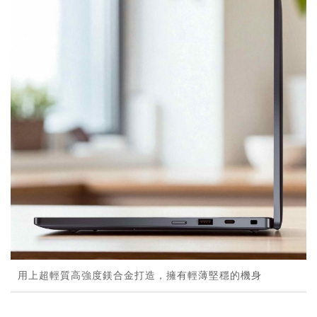
用上超輕質高強度鎂合金打造，擁有輕薄堅穩的機身