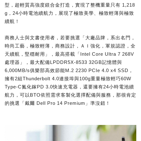
型，超輕質高強度鎂合金打造，實現了整機重量只有 1,218
g，24小時電池續航力，展現了極致美學、極致輕薄與極致
續航！
商務人士與文書使用者，若要挑選「大廠品牌，系出名門，
時尚工藝，極致輕薄，商務設計，ＡＩ強化，軍規認證，全
天續航，堅穩耐用」，最高搭載「Intel Core Ultra 7 268V
處理器」，最大配備LPDDR5X-8533 32GB記憶體與
6,000MB/s俱樂部高效節能M.2 2230 PCIe 4.0 x4 SSD，
擁有2組Thunderbolt 4.0連接埠與100g重量極致輕巧60W
Type-C氮化鎵PD 3.0快速充電器，還要擁有24小時電池續
航力，可以BTO依照需求客製化選擇配備與服務，那很肯定
的挑選「戴爾 Dell Pro 14 Premium」準沒錯！