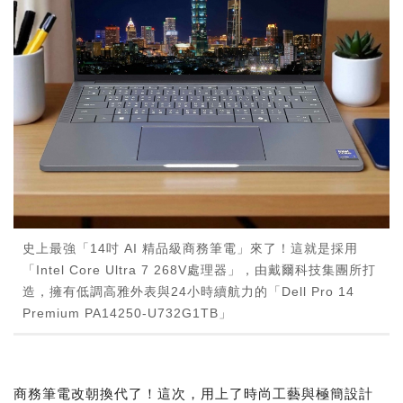
史上最強「14吋 AI 精品級商務筆電」來了！這就是採用
「Intel Core Ultra 7 268V處理器」，由戴爾科技集團所打
造，擁有低調高雅外表與24小時續航力的「Dell Pro 14
Premium PA14250-U732G1TB」
商務筆電改朝換代了！這次，用上了時尚工藝與極簡設計