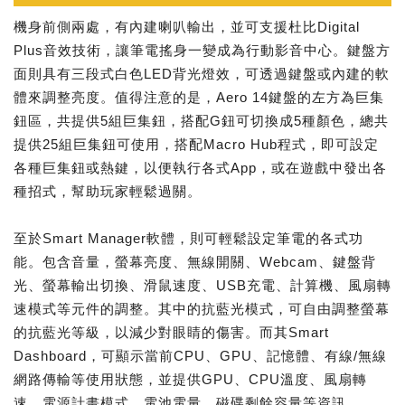
機身前側兩處，有內建喇叭輸出，並可支援杜比Digital
Plus音效技術，讓筆電搖身一變成為行動影音中心。鍵盤方
面則具有三段式白色LED背光燈效，可透過鍵盤或內建的軟
體來調整亮度。值得注意的是，Aero 14鍵盤的左方為巨集
鈕區，共提供5組巨集鈕，搭配G鈕可切換成5種顏色，總共
提供25組巨集鈕可使用，搭配Macro Hub程式，即可設定
各種巨集鈕或熱鍵，以便執行各式App，或在遊戲中發出各
種招式，幫助玩家輕鬆過關。
至於Smart Manager軟體，則可輕鬆設定筆電的各式功
能。包含音量，螢幕亮度、無線開關、Webcam、鍵盤背
光、螢幕輸出切換、滑鼠速度、USB充電、計算機、風扇轉
速模式等元件的調整。其中的抗藍光模式，可自由調整螢幕
的抗藍光等級，以減少對眼睛的傷害。而其Smart
Dashboard，可顯示當前CPU、GPU、記憶體、有線/無線
網路傳輸等使用狀態，並提供GPU、CPU溫度、風扇轉
速、電源計畫模式、電池電量、磁碟剩餘容量等資訊。