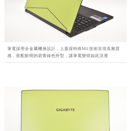
筆電採用全金屬機身設計，上蓋採特殊NIL技術呈現高雅質
感，搭配鮮明的碧青綠色外型，讓筆電變得如此活潑