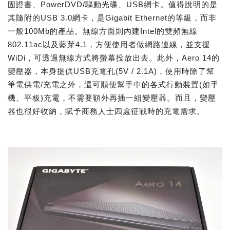
固證書、PowerDVD/驅動光碟、USB網卡。值得說明的是
其隨附的USB 3.0網卡，是Gigabit Ethernet的等級，而非
一般100Mb的產品。無線方面則內建Intel的雙頻無線
802.11ac以及藍芽4.1，方便使用者做網路連線，並支援
WiDi，可透過無線方式將螢幕投放出去。此外，Aero 14的
變壓器，本身提供USB充電孔(5V / 2.1A)，使用時除了幫
筆電供電/充電之外，還可順便幫手中的各式行動裝置(如手
機、平板)充電，不需要額外再插一組變壓器。而且，變壓
器也很好收納，賦予商務人士四處征戰時的充電需求。