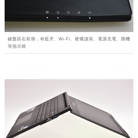
鍵盤區右前側，有藍牙、Wi-Fi、硬碟讀寫、電源充電、開機
等指示燈