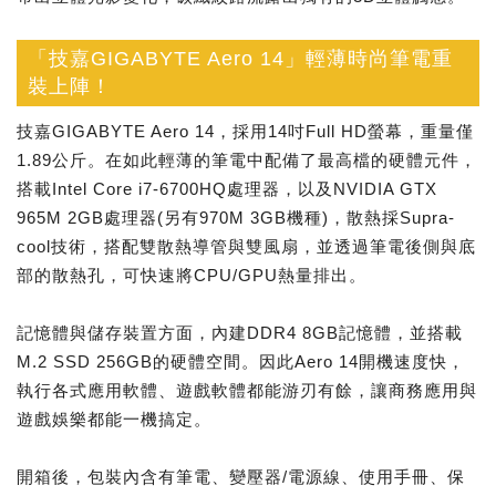
「技嘉GIGABYTE Aero 14」輕薄時尚筆電重
裝上陣！
技嘉GIGABYTE Aero 14，採用14吋Full HD螢幕，重量僅
1.89公斤。在如此輕薄的筆電中配備了最高檔的硬體元件，
搭載Intel Core i7-6700HQ處理器，以及NVIDIA GTX
965M 2GB處理器(另有970M 3GB機種)，散熱採Supra-
cool技術，搭配雙散熱導管與雙風扇，並透過筆電後側與底
部的散熱孔，可快速將CPU/GPU熱量排出。
記憶體與儲存裝置方面，內建DDR4 8GB記憶體，並搭載
M.2 SSD 256GB的硬體空間。因此Aero 14開機速度快，
執行各式應用軟體、遊戲軟體都能游刃有餘，讓商務應用與
遊戲娛樂都能一機搞定。
開箱後，包裝內含有筆電、變壓器/電源線、使用手冊、保