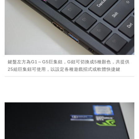
鍵盤左方為G1～G5巨集鈕，G鈕可切換成5種顏色，共提供
25組巨集鈕可使用，以設定各種遊戲招式或軟體快捷鍵