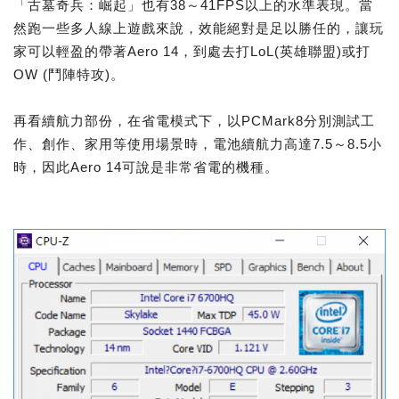
「古墓奇兵：崛起」也有38～41FPS以上的水準表現。當
然跑一些多人線上遊戲來說，效能絕對是足以勝任的，讓玩
家可以輕盈的帶著Aero 14，到處去打LoL(英雄聯盟)或打
OW (鬥陣特攻)。
再看續航力部份，在省電模式下，以PCMark8分別測試工
作、創作、家用等使用場景時，電池續航力高達7.5～8.5小
時，因此Aero 14可說是非常省電的機種。