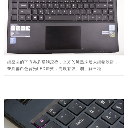
鍵盤區的下方為多指觸控板，上方的鍵盤採超大鍵帽設計，
並具備白色背光LED燈效，亮度有強、弱、關三種