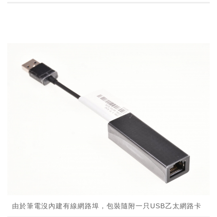
由於筆電沒內建有線網路埠，包裝隨附一只USB乙太網路卡