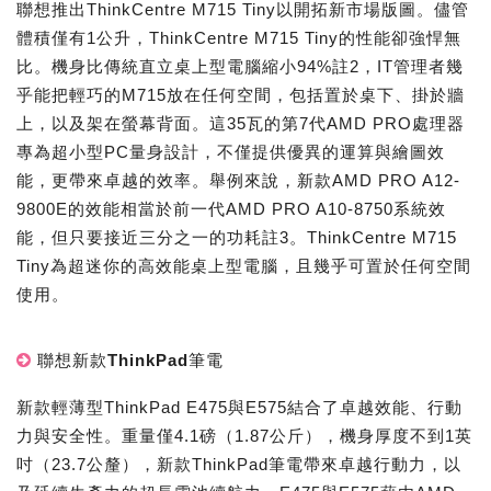
聯想推出ThinkCentre M715 Tiny以開拓新市場版圖。儘管
體積僅有1公升，ThinkCentre M715 Tiny的性能卻強悍無
比。機身比傳統直立桌上型電腦縮小94%註2，IT管理者幾
乎能把輕巧的M715放在任何空間，包括置於桌下、掛於牆
上，以及架在螢幕背面。這35瓦的第7代AMD PRO處理器
專為超小型PC量身設計，不僅提供優異的運算與繪圖效
能，更帶來卓越的效率。舉例來說，新款AMD PRO A12-
9800E的效能相當於前一代AMD PRO A10-8750系統效
能，但只要接近三分之一的功耗註3。ThinkCentre M715
Tiny為超迷你的高效能桌上型電腦，且幾乎可置於任何空間
使用。
聯想新款ThinkPad筆電
新款輕薄型ThinkPad E475與E575結合了卓越效能、行動
力與安全性。重量僅4.1磅（1.87公斤），機身厚度不到1英
吋（23.7公釐），新款ThinkPad筆電帶來卓越行動力，以