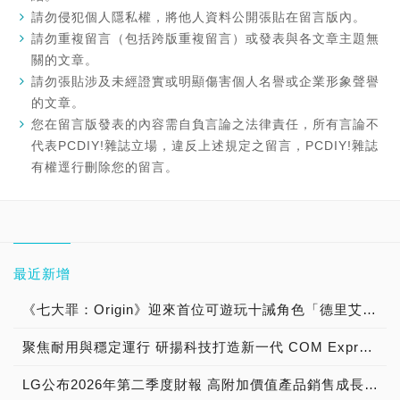
請勿侵犯個人隱私權，將他人資料公開張貼在留言版內。
請勿重複留言（包括跨版重複留言）或發表與各文章主題無
關的文章。
請勿張貼涉及未經證實或明顯傷害個人名譽或企業形象聲譽
的文章。
您在留言版發表的內容需自負言論之法律責任，所有言論不
代表PCDIY!雜誌立場，違反上述規定之留言，PCDIY!雜誌
有權逕行刪除您的留言。
最近新增
《七大罪：Origin》迎來首位可遊玩十誡角色「德里艾利」
聚焦耐用與穩定運行 研揚科技打造新一代 COM Express Type 6 模組
LG公布2026年第二季度財報 高附加價值產品銷售成長與成本競爭力提升，營業獲利年增 147%