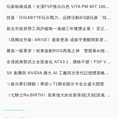
玩家敲碗成真！全漢FSP推出白色 VITA PM MIT 1000W 靜音電源純白上市！ MIT 白金電源首度披上純白戰袍，支援 ATX 3.1、PCIe 5.1，10年保固！
技嘉「GIGABYTE玩出戰力」品牌活動8/3讓玩家「找到專屬配備」
新北市政府勞工局評鑑唯一連續三年獲獎企業！ 宏正三度榮膺新北市政府<友善移工企業>殊榮
《我獨自升級: ARISE》最新更新 成振宇覺醒闇影君主繼承者
勝負一眼看穿！程東啟動ROG西風之神 雙螢幕AI致勝全局
全漢經典聖武士全面進化 ATX3.1，價格不變！FSP VIC BD+ 電競入門最強銅牌電源！ ATX 3.1、全新壓紋線材、登錄享 5 年保固，打造新世代入門電競首選
SK 集團與 NVIDIA 擴大 AI 工廠與次世代記憶體策略合作 規模逾 5,000 億美元的 NVIDIA-SK AI 計畫（NVIDIA-SK AI Initiative）， 涵蓋 SK Telecom 最高達 2GW 的 AI 工廠，以及與 SK 海力士的長期 AI 記憶體合作
ㄅ級分夢幻聯動！華碩ｘT1聯名顯示卡全台盛大開賣
《七騎士Re:BIRTH》迎來強大的全新英雄[天劍]宣嵐 同步推出韓國主題劇情