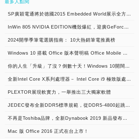
最多人點閱
SP廣穎電通將於德國2015 Embedded World展示全方位工控系列產品
InWin 805 NVIDIA EDITION機殼爆紅，迎廣GeForce GTX特仕版機箱正式開賣！
2024開學季筆電選購指南： 10大熱銷筆電推薦榜
Windows 10 搭載 Office 版本聲明稿 Office Mobile 、 Office 2016 與 Office 365 版本差異說明
你的人生「升級」了沒？倒數十天！Windows 10開闊你的無限視野
全新Intel Core X系列處理器－ Intel Core i9 極致版處理器 重裝上陣
PLEXTOR展現軟實力，一舉推出三大獨家軟體
JEDEC發布全新DDR5標準規範，從DDR5-4800起跳! 將加速導入下世代高效能電腦系統
不再是Toshiba品牌，全新Dynabook 2019 新品發布，透過運算與服務改變世界
Mac 版 Office 2016 正式在台上市！