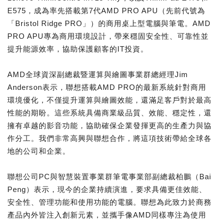
E575，成為率先搭載第7代AMD PRO APU（先前代號為
「Bristol Ridge PRO」）的商用桌上型電腦與筆電。AMD
PRO APU專為商用環境設計，帶來穩固安全性、可靠性並
提升能源效率，協助保護顧客的IT投資。
AMD全球資深副總裁暨運算與繪圖事業群總經理Jim
Anderson表示，聯想搭載AMD PRO的最新系統針對商用
環境優化，不僅提升運算與繪圖效能，還滿足客戶對於最高
性能的期盼。這些系統具備商業級品質、效能、穩定性，還
擁有卓越的影音功能，協助確保企業發揮更高的生產力與協
作分工。我們非常高興與聯想合作，將這項技術帶給全球各
地的公司和企業。
聯想公司PC與智慧裝置事業群筆電事業部副總裁柏鵬（Bai
Peng）表示，現今的企業持續演進，要求具備更佳效能、
安全性、管理功能和使用功能的電腦。聯想為此致力於商務
產品內外皆注入創新元素，並攜手像AMD同樣專注為使用