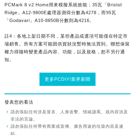
PCMark 8 v2 Home用來模擬系統效能；35瓦「Bristol
Ridge」A12-9800E處理器測得分數為4278，而95瓦
「Godavari」A10-8850B分數則為4216。
註4：各地上架日期不同，某些產品或選項可能僅在特定市
場銷售。所有方案可能因供貨狀況暫時無法買到。聯想保留
權力得隨時變更產品內容、功能，以及規格，恕不另行通
知。
更多PCDIY!業界新聞
發表您的看法
請勿張貼任何涉及冒名、人身攻擊、情緒謾罵、或內容涉及
非法的言論。
請勿張貼任何帶有商業或宣傳、廣告用途的垃圾內容及連
結。