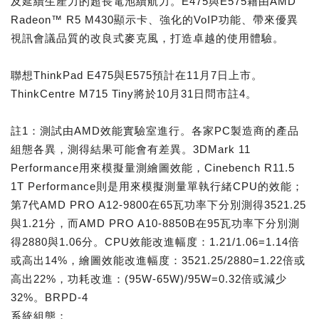
及延續生產力的超長電池續航力。E475與E575藉由AMD
Radeon™ R5 M430顯示卡、強化的VoIP功能、帶來優異
視訊會議品質的改良式麥克風，打造卓越的使用體驗。
聯想ThinkPad E475與E575預計在11月7日上市。
ThinkCentre M715 Tiny將於10月31日問市註4。
註1：測試由AMD效能實驗室進行。各家PC製造商的產品
組態各異，測得結果可能會有差異。3DMark 11
Performance用來模擬量測繪圖效能，Cinebench R11.5
1T Performance則是用來模擬測量單執行緒CPU的效能；
第7代AMD PRO A12-9800在65瓦功率下分別測得3521.25
與1.21分，而AMD PRO A10-8850B在95瓦功率下分別測
得2880與1.06分。CPU效能改進幅度：1.21/1.06=1.14倍
或高出14%，繪圖效能改進幅度：3521.25/2880=1.22倍或
高出22%，功耗改進：(95W-65W)/95W=0.32倍或減少
32%。BRPD-4
系統組態：