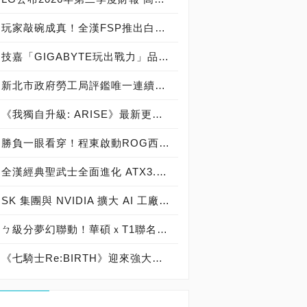
玩家敲碗成真！全漢FSP推出白色 VITA PM MIT 1000W 靜音電源純白上市！ MIT 白金電源首度披上純白戰袍，支援 ATX 3.1、PCIe 5.1，10年保固！
技嘉「GIGABYTE玩出戰力」品牌活動8/3讓玩家「找到專屬配備」
新北市政府勞工局評鑑唯一連續三年獲獎企業！ 宏正三度榮膺新北市政府<友善移工企業>殊榮
《我獨自升級: ARISE》最新更新 成振宇覺醒闇影君主繼承者
勝負一眼看穿！程東啟動ROG西風之神 雙螢幕AI致勝全局
全漢經典聖武士全面進化 ATX3.1，價格不變！FSP VIC BD+ 電競入門最強銅牌電源！ ATX 3.1、全新壓紋線材、登錄享 5 年保固，打造新世代入門電競首選
SK 集團與 NVIDIA 擴大 AI 工廠與次世代記憶體策略合作 規模逾 5,000 億美元的 NVIDIA-SK AI 計畫（NVIDIA-SK AI Initiative）， 涵蓋 SK Telecom 最高達 2GW 的 AI 工廠，以及與 SK 海力士的長期 AI 記憶體合作
ㄅ級分夢幻聯動！華碩ｘT1聯名顯示卡全台盛大開賣
《七騎士Re:BIRTH》迎來強大的全新英雄[天劍]宣嵐 同步推出韓國主題劇情