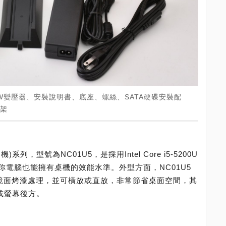
5W變壓器、安裝說明書、底座、螺絲、SATA硬碟安裝配
支架
系列，型號為NC01U5，是採用Intel Core i5-5200U
電腦也能擁有桌機的效能水準。外型方面，NC01U5
蓋採鏡面烤漆處理，並可橫放或直放，非常節省桌面空間，其
或螢幕後方。