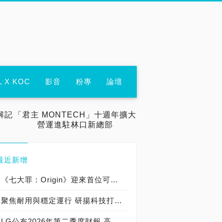
L X KOC
影音
粉專
論壇
解記
「君主 MONTECH」十週年擴大
營運進駐林口新總部
最近新增
《七大罪：Origin》迎來首位可遊玩十誡角色「德里艾利」
聚焦耐用與穩定運行 研揚科技打造新一代 COM Express Type 6 模組
LG公布2026年第二季度財報 高附加價值產品銷售成長與成本競爭力提升，營業獲利年增 147%