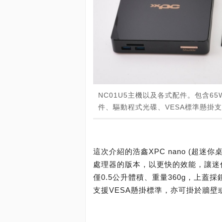
NC01U5主機以及各式配件。包含6
件、驅動程式光碟、VESA標準懸掛
這次介紹的浩鑫XPC nano (超迷你桌機)
處理器的版本，以更快的效能，讓迷你
僅0.5公升體積、重量360g，上
支援VESA懸掛標準，亦可掛於牆壁