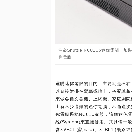
浩鑫Shuttle NC01U5迷你電
你電腦
選購迷你電腦的目的，主要就是看在
以直接附掛在螢幕或牆上，搭配其超
來做各種文書機、上網機、家庭劇院
上有不少這類的迷你電腦，不過這次要介紹
你電腦系統NC01U家族，這個迷你電
統(System)來直接使用。其具
含XVB01 (顯示卡)、XLB01 (網