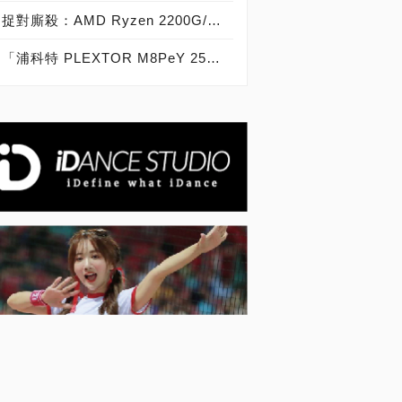
捉對廝殺：AMD Ryzen 2200G/2400G VS Intel Core i3-8100/i5-8400
「浦科特 PLEXTOR M8PeY 256GB、512GB、1TB」實測開箱，玩家級NVMe型PCIe 3.0 x4 SSD效能實測大作戰！