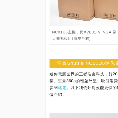
NC01U5主機，與XVB01(V=VGA,顯
大擴充模組(由左至右)
「浩鑫Shuttle NC01U5
迷你電腦世界的王者浩鑫科技，於201
積、重量360g的輕盈外型，吸引消
參閱
此處
。以下我們針對效能更快的
做介紹。