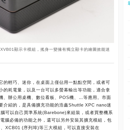
腦，加裝XVB01顯示卡模組，搖身一變擁有獨立顯卡的繪圖效能迷
它的輕巧、迷你，在桌面上僅佔用一點點空間，或者可
小的耗電量，以及一台可以多螢幕輸出等功能，適合拿
機、辦公用桌機、數位看板、POS機、…等應用。市面
的，是具備擴充功能的浩鑫Shuttle XPC nano迷
腦可以自己買準系統(Barebone)來組裝，或者買整機系
備一般電腦必備的功能之外，還可以另外安裝其擴充模組，包
路埠)、XCB01 (序列埠)等三大模組，可以直接安裝在