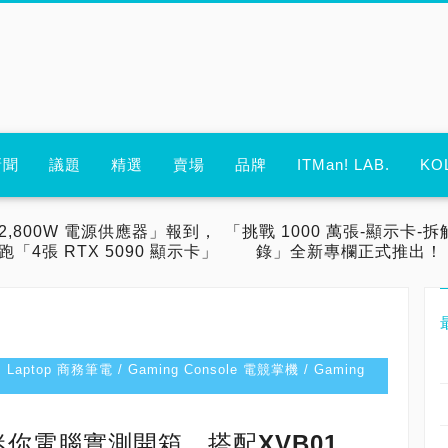
新聞
議題
精選
賣場
品牌
ITMan! LAB.
KO
2,800W 電源供應器」報到，
「挑戰 1000 萬張-顯示卡-拆
跑「4張 RTX 5090 顯示卡」
錄」全新專欄正式推出！
s Laptop 商務筆電 / Gaming Console 電競掌機 / Gaming
1U5迷你電腦實測開箱，搭配XVB01、