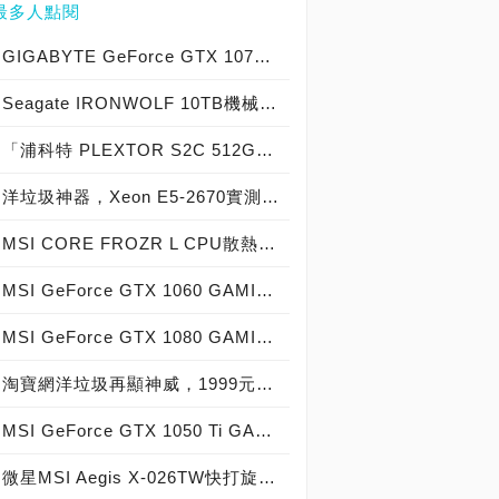
最多人點閱
GIGABYTE GeForce GTX 1070 Xtreme Gaming實測開箱，電競級顯示卡中的頂尖之作！
Seagate IRONWOLF 10TB機械硬碟實測開箱，氦氣填充那嘶狼守護者NAS HDD
「浦科特 PLEXTOR S2C 512GB SSD」實測開箱，超值型固態硬碟中的優質好貨！
洋垃圾神器，Xeon E5-2670實測開箱大作戰！
MSI CORE FROZR L CPU散熱器實測開箱，微星電競產品再添新兵
MSI GeForce GTX 1060 GAMING X 6G實測開箱，玩家級電競顯示卡中的神兵利器！
MSI GeForce GTX 1080 GAMING X 8G實測開箱，史上最強大Pascal自製顯示卡全面來襲！
淘寶網洋垃圾再顯神威，1999元買到8核心16執行緒Xeon E5-2670神器級處理器！
MSI GeForce GTX 1050 Ti GAMING X 4G實測開箱，中階電競顯示卡中的玩家精品！
微星MSI Aegis X-026TW快打旋風V同梱版實測開箱，VR電競桌機的頂尖之作！