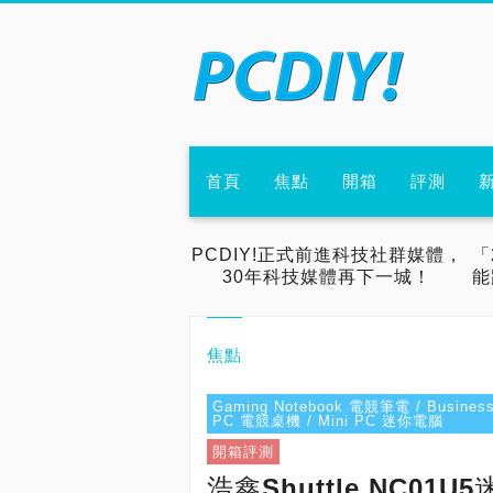
首頁
焦點
開箱
評測
PCDIY!正式前進科技社群媒體，
「
30年科技媒體再下一城！
能
焦點
Gaming Notebook 電競筆電 / Busines
PC 電競桌機 / Mini PC 迷你電腦
開箱評測
浩鑫Shuttle NC0