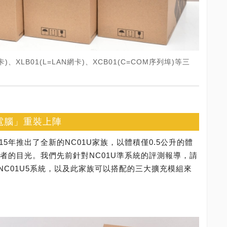
卡)、XLB01(L=LAN網卡)、XCB01(C=COM序列埠)等三
迷你電腦」重裝上陣
5年推出了全新的NC01U家族，以體積僅0.5公升的體
費者的目光。我們先前針對NC01U準系統的評測報導，請
NC01U5系統，以及此家族可以搭配的三大擴充模組來