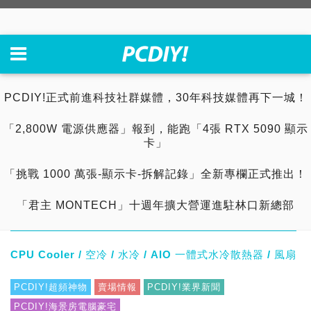
PCDIY!正式前進科技社群媒體，30年科技媒體再下一城！
「2,800W 電源供應器」報到，能跑「4張 RTX 5090 顯示
卡」
「挑戰 1000 萬張-顯示卡-拆解記錄」全新專欄正式推出！
「君主 MONTECH」十週年擴大營運進駐林口新總部
CPU Cooler / 空冷 / 水冷 / AIO 一體式水冷散熱器 / 風扇
PCDIY!超頻神物
賣場情報
PCDIY!業界新聞
PCDIY!海景房電腦豪宅