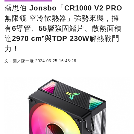
喬思伯 Jonsbo「CR1000 V2 PRO
無限鏡 空冷散熱器」強勢來襲，擁
有6導管、55層強固鰭片、散熱面積
達2970 cm²與TDP 230W解熱戰鬥
力！
文．圖／陳一飛
2024-03-25 16:43:28