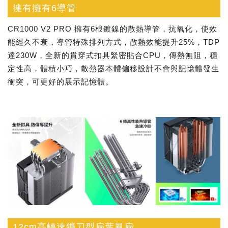
擁有擁有6導管
CR1000 V2 PRO 擁有6根鍍鎳的散熱導管，抗氧化，使效
能經久不衰，導管特殊排列方式，散熱效能提升25%，TDP
達230W，全新的貫穿式扣具緊密貼合CPU，傳熱無阻，穩
定性高，體積小巧，散熱器本體偏移設計不會與記憶體發生
衝突，可更好的展示記憶體。
12cm高轉速鐮刀型扇葉風扇