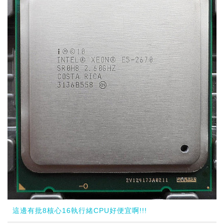
這邊有批8核心16執行緒CPU好便宜啊!!!