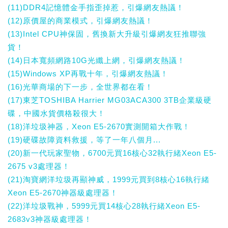
(11)DDR4記憶體金手指歪掉惹，引爆網友熱議！
(12)原價屋的商業模式，引爆網友熱議！
(13)Intel CPU神保固，舊換新大升級引爆網友狂推聯強
貨！
(14)日本寬頻網路10G光纖上網，引爆網友熱議！
(15)Windows XP再戰十年，引爆網友熱議！
(16)光華商場的下一步，全世界都在看！
(17)東芝TOSHIBA Harrier MG03ACA300 3TB企業級硬
碟，中國水貨價格殺很大！
(18)洋垃圾神器，Xeon E5-2670實測開箱大作戰！
(19)硬碟故障資料救援，等了一年八個月...
(20)新一代玩家聖物，6700元買16核心32執行緒Xeon E5-
2675 v3處理器！
(21)淘寶網洋垃圾再顯神威，1999元買到8核心16執行緒
Xeon E5-2670神器級處理器！
(22)洋垃圾戰神，5999元買14核心28執行緒Xeon E5-
2683v3神器級處理器！