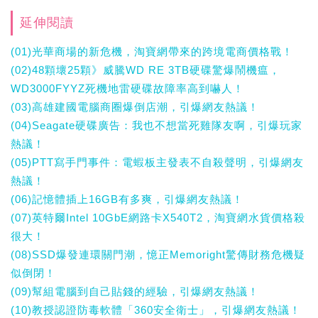
延伸閱讀
(01)光華商場的新危機，淘寶網帶來的跨境電商價格戰！
(02)48顆壞25顆》威騰WD RE 3TB硬碟驚爆鬧機瘟，
WD3000FYYZ死機地雷硬碟故障率高到嚇人！
(03)高雄建國電腦商圈爆倒店潮，引爆網友熱議！
(04)Seagate硬碟廣告：我也不想當死雞隊友啊，引爆玩家
熱議！
(05)PTT寫手門事件：電蝦板主發表不自殺聲明，引爆網友
熱議！
(06)記憶體插上16GB有多爽，引爆網友熱議！
(07)英特爾Intel 10GbE網路卡X540T2，淘寶網水貨價格殺
很大！
(08)SSD爆發連環關門潮，憶正Memoright驚傳財務危機疑
似倒閉！
(09)幫組電腦到自己貼錢的經驗，引爆網友熱議！
(10)教授認證防毒軟體「360安全衛士」，引爆網友熱議！