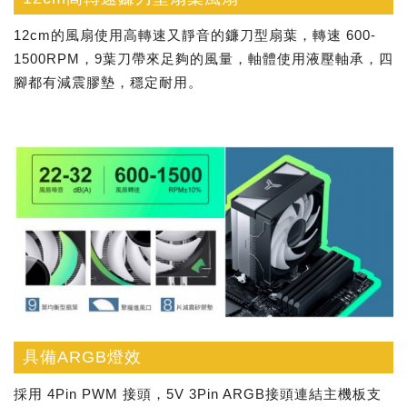
12cm的風扇使用高轉速又靜音的鐮刀型扇葉，轉速 600-
1500RPM，9葉刀帶來足夠的風量，軸體使用液壓軸承，四
腳都有減震膠墊，穩定耐用。
具備ARGB燈效
採用 4Pin PWM 接頭，5V 3Pin ARGB接頭連結主機板支