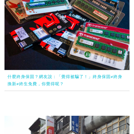
什麼終身保固？網友說：「覺得被騙了！」終身保固≠終身
換新≠終生免費，你覺得呢？