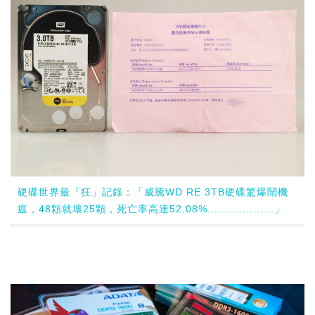
硬碟世界最「狂」記錄：「威騰WD RE 3TB硬碟驚爆鬧機
瘟，48顆就壞25顆，死亡率高達52.08%...................」