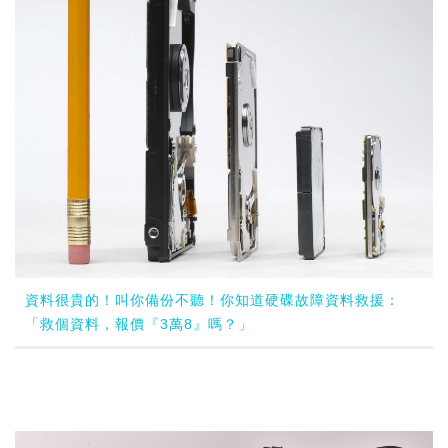
資料很貴的！叫你備份不聽！你知道硬碟故障資料救援：
「救個資料，報價『3萬8』嗎？」