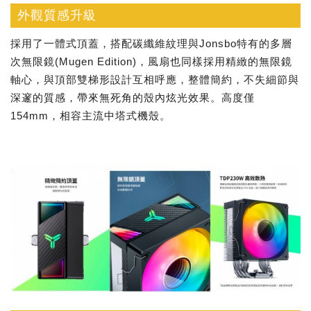
外觀質感升級
採用了一體式頂蓋，搭配碳纖維紋理與Jonsbo特有的多層
次無限鏡(Mugen Edition)，風扇也同樣採用精緻的無限鏡
軸心，與頂部雙梯形設計互相呼應，整體簡約，不失細節與
深邃的質感，帶來無死角的殼內炫光效果。高度僅
154mm，相容主流中塔式機殼。