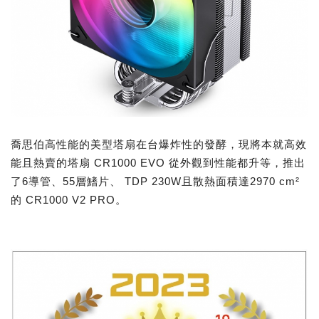
喬思伯高性能的美型塔扇在台爆炸性的發酵，現將本就高效
能且熱賣的塔扇 CR1000 EVO 從外觀到性能都升等，推出
了6導管、55層鰭片、 TDP 230W且散熱面積達2970 cm²
的 CR1000 V2 PRO。