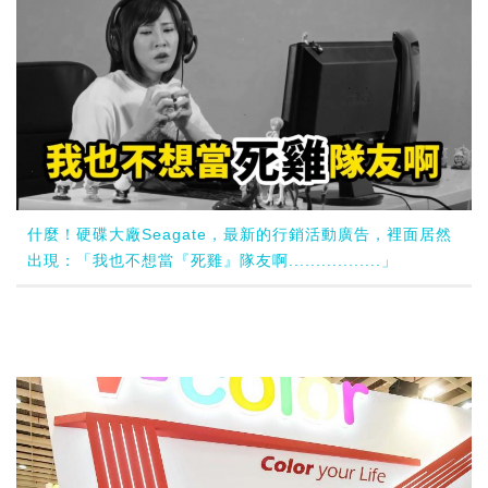
什麼！硬碟大廠Seagate，最新的行銷活動廣告，裡面居然
出現：「我也不想當『死雞』隊友啊.................」