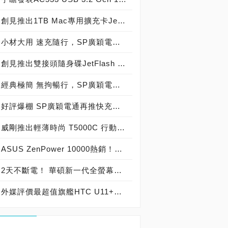
創見推出1TB Mac專用擴充卡JetDrive Lite 330，瞬間升級MacBook Pro儲存空間
小材大用 速充隨行，SP廣穎電通續發表行動電源新品-QP55 & QS55
創見推出雙接頭隨身碟JetFlash 930C，高速耐用，優雅登場！
經典極簡 無拘暢行，SP廣穎電通續發表行動電源新品-GP15 & GS15
好評爆棚 SP廣穎電通再推快充款行動電源，迷你隨身攜-QP70
威剛推出輕薄時尚 T5000C 行動電源，粉嫩春色 繽紛迷人
ASUS ZenPower 10000熱銷！助攻華碩快充行動電源銷售成長4成，再推搶眼新色「星空藍」、「晨霧粉」， 母親節溫馨獻禮 5/4~5/31於指定通路購買ZenPower指定機種 享客製化雷雕服務一次
2天不斷電！ 華碩新一代全螢幕電力怪獸—ZenFone Max (M2)重磅登場
外媒評價最超值旗艦HTC U11+，2019新年回饋 旗艦機換機首選 僅需12,900元 再送64GB記憶卡