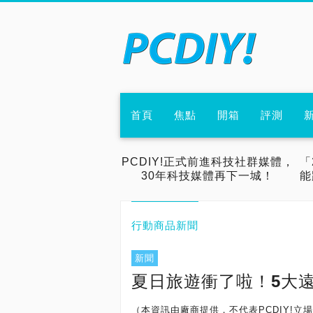
首頁
焦點
開箱
評測
PCDIY!正式前進科技社群媒體，
「
30年科技媒體再下一城！
能
行動商品新聞
新聞
夏日旅遊衝了啦！5大遠
（本資訊由廠商提供，不代表PCDIY!立