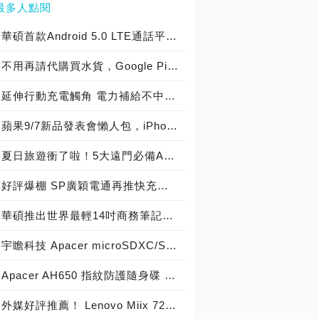
最多人點閱
華碩首款Android 5.0 LTE通話平板Fonepad 7 LTE (FE375CL)疾速上市
不用再請代購買水貨，Google Pixel 2確認送驗準備正式登台！
延伸行動充電觸角 電力補給不中斷 十銓科技全新高效車用充電器WD01精巧上市
蘋果9/7新品發表會懶人包，iPhone 7暨Apple Watch 2轟動登場！
夏日旅遊衝了啦！5大遠門必備APP
好評爆棚 SP廣穎電通再推快充款行動電源，迷你隨身攜-QP70
華碩推出世界最輕14吋商務筆記型電腦—ASUSPRO B9440
宇瞻科技 Apacer microSDXC/SDHC記憶卡與獵豹移動合作，創新行動裝置的最佳效能體驗！
Apacer AH650 指紋防護隨身碟 採用 人體工學設計 先進電容式感應，資安防護全面升級
外媒好評推薦！ Lenovo Miix 720頂級二合一筆電強勢登台