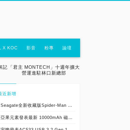
L X KOC
影音
粉專
論壇
解記
「君主 MONTECH」十週年擴大
營運進駐林口新總部
最近新增
Seagate全新收藏版Spider-Man FireCuda外接硬碟報到！三款官方授權Spider-Man、Ghost-Spider與Miles Morales外接硬碟與玩家一同暢玩遊戲世界！
亞果元素發表最新 10000mAh 磁吸式無線快充行動電源，官網商城獨家推出「Stasher 薊花紫限量版組合」 預購最低62折起
宇瞻發表AC533 USB 3.2 Gen 1行動硬碟，輕巧時尚、安全防護，全新上市