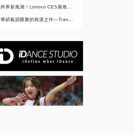
跨界新風潮！Lenovo CES展推出全新Miix 720二合一平板電腦
華碩氣韻匯聚的精湛之作—Transformer Book Chi變形筆電CES登場