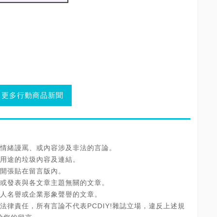
更多行動商品新聞
情緒謾罵、或內容涉及非法的言論。
用途的垃圾內容及連結。
開張貼在留言版內。
或發表與各文章主題無關的文章。
人名譽或企業形象聲譽的文章。
法律責任，所有言論不代表PCDIY!雜誌立場，違反上述規