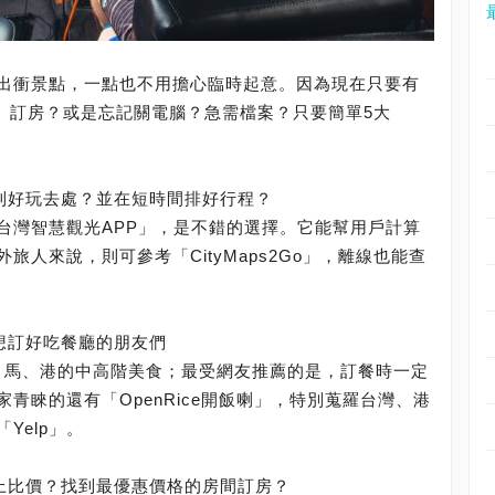
出衝景點，一點也不用擔心臨時起意。因為現在只要有
廳、訂房？或是忘記關電腦？急需檔案？只要簡單5大
找到好玩去處？並在短時間排好行程？
台灣智慧觀光APP」，是不錯的選擇。它能幫用戶計算
人來說，則可參考「CityMaps2Go」，離線也能查
，想訂好吃餐廳的朋友們
印、馬、港的中高階美食；最受網友推薦的是，訂餐時一定
青睞的還有「OpenRice開飯喇」，特別蒐羅台灣、港
Yelp」。
線上比價？找到最優惠價格的房間訂房？