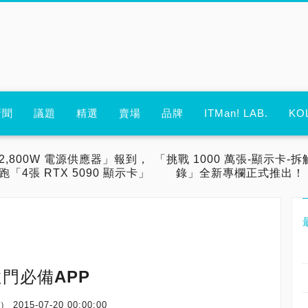
新聞
議題
精選
賣場
品牌
ITMan! LAB.
KO
2,800W 電源供應器」報到，
「挑戰 1000 萬張-顯示卡-拆
跑「4張 RTX 5090 顯示卡」
錄」全新專欄正式推出！
門必備APP
場）
2015-07-20 00:00:00