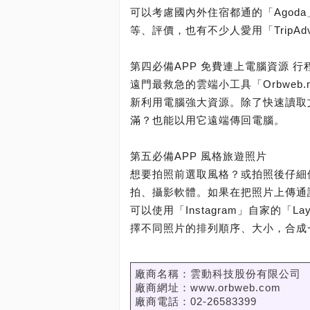
可以考慮國內外住宿都通的「Agod
等、評價，也有不少人愛用「TripAdv
第四必備APP 免費連上電腦資源 
遠門最救急的雲端小工具「Orbwe
新利用電腦強大資源。除了快速讀取
滿？也能以用它遠端傳回電腦。
第五必備APP 風格旅遊照片
想要拍照前選取風格？或拍照後仔細
拍、攝影軟體。如果在把照片上傳通
可以使用「Instagram」自家的「La
擇不同照片的排列順序、大小，合成
廠商名稱：雲動科技股份有限公司
廠商網址：www.orbweb.com
廠商電話：02-26583399