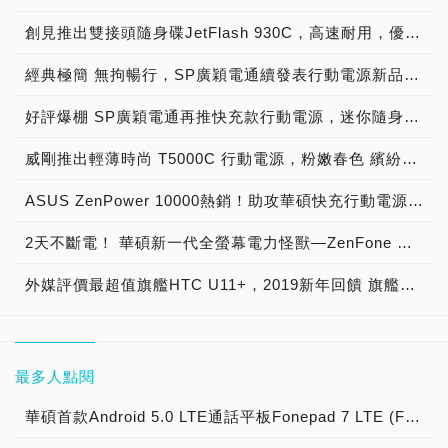
創見推出雙接頭隨身碟JetFlash 930C，高速耐用，優雅登場！
經典極簡 無拘暢行，SP廣穎電通續發表行動電源新品-GP15 & GS15
好評爆棚 SP廣穎電通再推快充款行動電源，迷你隨身攜-QP70
威剛推出輕薄時尚 T5000C 行動電源，粉嫩春色 繽紛迷人
ASUS ZenPower 10000熱銷！助攻華碩快充行動電源銷售成長4成，再推搶眼新色「星空藍」、「晨霧粉」， 母親節溫馨獻禮 5/4~5/31於指定通路購買ZenPower指定機種 享客製化雷雕服務一次
2天不斷電！ 華碩新一代全螢幕電力怪獸—ZenFone Max (M2)重磅登場
外媒評價最超值旗艦HTC U11+，2019新年回饋 旗艦機換機首選 僅需12,900元 再送64GB記憶卡
最多人點閱
華碩首款Android 5.0 LTE通話平板Fonepad 7 LTE (FE375CL)疾速上市