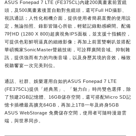
ASUS Fonepad 7 LTE (FE375CL)內建200萬畫素前置鏡
頭，及500萬畫素後置自動對焦鏡頭，還可Full HD攝影、
視訊通話；人性化相機介面，提供使用者簡易直覺的使用設
定，無論拍照、錄影皆隨心所欲，輕鬆記錄動感瞬間。配備
7吋HD (1280 X 800)超廣視角IPS面板，並支援十指觸控，
可提供色彩鮮明逼真的細緻影像；再加上前置雙喇叭並搭配
華碩獨家SonicMaster聲籟技術，可詮釋廣闊音域、抑制雜
訊，提供強而有力的均衡音場，以及身歷其境的音效，極致
視聽饗宴一次完美到位。
通話、社群、娛樂運用自如的ASUS Fonepad 7 LTE
(FE375CL)提供「經典黑」、「魅力白」時尚雙色選擇，除
了預建2GB記憶體、16GB儲存空間，還可搭配Micro SD記
憶卡插槽最高擴充64GB，再加上1TB一年及終身5GB
ASUS WebStorage 免費儲存空間，使用者可隨時漫遊雲
端，與世界同步。