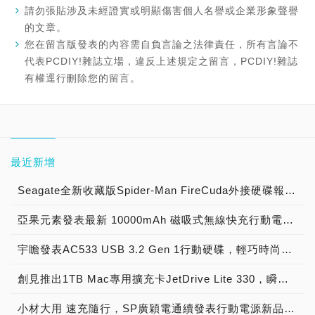
請勿張貼涉及未經證實或明顯傷害個人名譽或企業形象聲譽
的文章。
您在留言版發表的內容需自負言論之法律責任，所有言論不
代表PCDIY!雜誌立場，違反上述規定之留言，PCDIY!雜誌
有權逕行刪除您的留言。
最近新增
Seagate全新收藏版Spider-Man FireCuda外接硬碟報到！三款官方授權Spider-Man、Ghost-Spider與Miles Morales外接硬碟與玩家一同暢玩遊戲世界！
亞果元素發表最新 10000mAh 磁吸式無線快充行動電源，官網商城獨家推出「Stasher 薊花紫限量版組合」 預購最低62折起
宇瞻發表AC533 USB 3.2 Gen 1行動硬碟，輕巧時尚、安全防護，全新上市
創見推出1TB Mac專用擴充卡JetDrive Lite 330，瞬間升級MacBook Pro儲存空間
小材大用 速充隨行，SP廣穎電通續發表行動電源新品-QP55 & QS55