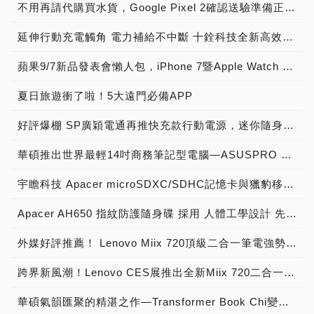
不用再請代購買水貨，Google Pixel 2確認送驗準備正式登台！
延伸行動充電觸角 電力補給不中斷 十銓科技全新高效車用充電器WD01精巧上市
蘋果9/7新品發表會懶人包，iPhone 7暨Apple Watch 2轟動登場！
夏日旅遊衝了啦！5大遠門必備APP
好評爆棚 SP廣穎電通再推快充款行動電源，迷你隨身攜-QP70
華碩推出世界最輕14吋商務筆記型電腦—ASUSPRO B9440
宇瞻科技 Apacer microSDXC/SDHC記憶卡與獵豹移動合作，創新行動裝置的最佳效能體驗！
Apacer AH650 指紋防護隨身碟 採用 人體工學設計 先進電容式感應，資安防護全面升級
外媒好評推薦！ Lenovo Miix 720頂級二合一筆電強勢登台
跨界新風潮！Lenovo CES展推出全新Miix 720二合一平板電腦
華碩氣韻匯聚的精湛之作—Transformer Book Chi變形筆電CES登場