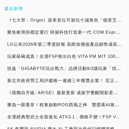
最近新增
《七大罪：Origin》迎來首位可遊玩十誡角色「德里艾利」
聚焦耐用與穩定運行 研揚科技打造新一代 COM Express Type 6 模組
LG公布2026年第二季度財報 高附加價值產品銷售成長與成本競爭力提升，營業獲利年增 147%
玩家敲碗成真！全漢FSP推出白色 VITA PM MIT 1000W 靜音電源純白上市！ MIT 白金電源首度披上純白戰袍，支援 ATX 3.1、PCIe 5.1，10年保固！
技嘉「GIGABYTE玩出戰力」品牌活動8/3讓玩家「找到專屬配備」
新北市政府勞工局評鑑唯一連續三年獲獎企業！ 宏正三度榮膺新北市政府<友善移工企業>殊榮
《我獨自升級: ARISE》最新更新 成振宇覺醒闇影君主繼承者
勝負一眼看穿！程東啟動ROG西風之神 雙螢幕AI致勝全局
全漢經典聖武士全面進化 ATX3.1，價格不變！FSP VIC BD+ 電競入門最強銅牌電源！ ATX 3.1、全新壓紋線材、登錄享 5 年保固，打造新世代入門電競首選
SK 集團與 NVIDIA 擴大 AI 工廠與次世代記憶體策略合作 規模逾 5,000 億美元的 NVIDIA-SK AI 計畫（NVIDIA-SK AI Initiative）， 涵蓋 SK Telecom 最高達 2GW 的 AI 工廠，以及與 SK 海力士的長期 AI 記憶體合作