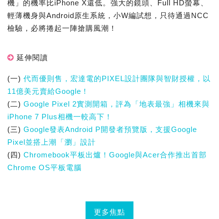
機」的機率比iPhone X還低。強大的鏡頭、Full HD螢幕、
輕薄機身與Android原生系統，小W編試想，只待通過NCC
檢驗，必將捲起一陣搶購風潮！
延伸閱讀
(一)
代而優則售，宏達電的PIXEL設計團隊與智財授權，以
11億美元賣給Google！
(二)
Google Pixel 2實測開箱，評為「地表最強」相機來與
iPhone 7 Plus相機一較高下！
(三)
Google發表Android P開發者預覽版，支援Google
Pixel並搭上潮「瀏」設計
(四)
Chromebook平板出爐！Google與Acer合作推出首部
Chrome OS平板電腦
更多焦點