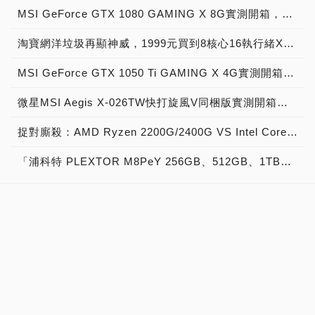
MSI GeForce GTX 1080 GAMING X 8G實測開箱，史上最強大Pascal自製顯示卡全面來襲！
淘寶網洋垃圾再顯神威，1999元買到8核心16執行緒Xeon E5-2670神器級處理器！
MSI GeForce GTX 1050 Ti GAMING X 4G實測開箱，中階電競顯示卡中的玩家精品！
微星MSI Aegis X-026TW快打旋風V同梱版實測開箱，VR電競桌機的頂尖之作！
捉對廝殺：AMD Ryzen 2200G/2400G VS Intel Core i3-8100/i5-8400
「浦科特 PLEXTOR M8PeY 256GB、512GB、1TB」實測開箱，玩家級NVMe型PCIe 3.0 x4 SSD效能實測大作戰！
訂閱雜誌
雜誌目錄
雜誌公告
廣告刊登
讀者信箱
關於PCDIY!