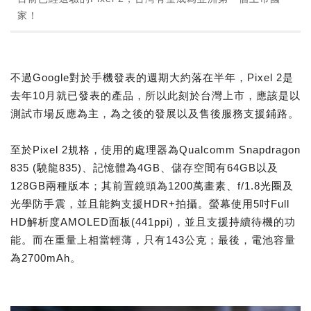
家！
不過Google對於手機發表的週期大約落在半年，Pixel 2是
去年10月就已發表的產品，所以此刻於台灣上市，應該是以
測試市場反應為主，為之後的發展以及售後服務支援鋪路。
至於Pixel 2規格，使用的處理器為Qualcomm Snapdragon
835 (驍龍835)、記憶體為4GB、儲存空間有64GB以及
128GB兩種版本；其前置鏡頭為1200萬畫素、f/1.8光圈及
光學防手震，並且能夠支援HDR+拍攝。螢幕使用5吋Full
HD解析度AMOLED面板(441ppi)，並且支援持續待機的功
能。而在重量上相當輕薄，只有143公克；最後，電池容量
為2700mAh。