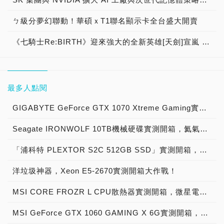
ㄅ級分夢幻聯動！華碩ｘT1聯名顯示卡全台盛大開賣
《七騎士Re:BIRTH》迎來強大的全新英雄[天劍]宣嵐 同步推出韓國主題劇情
最多人點閱
GIGABYTE GeForce GTX 1070 Xtreme Gaming實測開箱，電競級顯示卡中的頂尖之作！
Seagate IRONWOLF 10TB機械硬碟實測開箱，氦氣填充那嘶狼守護者NAS HDD
「浦科特 PLEXTOR S2C 512GB SSD」實測開箱，超值型固態硬碟中的優質好貨！
洋垃圾神器，Xeon E5-2670實測開箱大作戰！
MSI CORE FROZR L CPU散熱器實測開箱，微星電競產品再添新兵
MSI GeForce GTX 1060 GAMING X 6G實測開箱，玩家級電競顯示卡中的神兵利器！