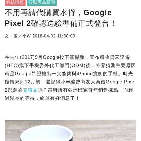
科技情報
行動商品新聞
不用再請代購買水貨，Google
Pixel 2確認送驗準備正式登台！
文．圖／小W
2018-04-02 11:30:00
在去年(2017)9月Google投下震撼彈，宣布將收購宏達電
(HTC)旗下手機委外代工部門(ODM)後，外界猜測主要原因
就是Google希望推出一支能夠與iPhone抗衡的手機。時光
輾轉來到12月初，還記得小W編曾向友人商借Google Pixel
2撰寫的
開箱文
嗎？當時所有亞洲國家皆無銷售據點。而經
過漫長的等待，終於有好消息了！