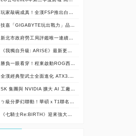
玩家敲碗成真！全漢FSP推出白色 VITA PM MIT 1000W 靜音電源純白上市！ MIT 白金電源首度披上純白戰袍，支援 ATX 3.1、PCIe 5.1，10年保固！
技嘉「GIGABYTE玩出戰力」品牌活動8/3讓玩家「找到專屬配備」
新北市政府勞工局評鑑唯一連續三年獲獎企業！ 宏正三度榮膺新北市政府<友善移工企業>殊榮
《我獨自升級: ARISE》最新更新 成振宇覺醒闇影君主繼承者
勝負一眼看穿！程東啟動ROG西風之神 雙螢幕AI致勝全局
全漢經典聖武士全面進化 ATX3.1，價格不變！FSP VIC BD+ 電競入門最強銅牌電源！ ATX 3.1、全新壓紋線材、登錄享 5 年保固，打造新世代入門電競首選
SK 集團與 NVIDIA 擴大 AI 工廠與次世代記憶體策略合作 規模逾 5,000 億美元的 NVIDIA-SK AI 計畫（NVIDIA-SK AI Initiative）， 涵蓋 SK Telecom 最高達 2GW 的 AI 工廠，以及與 SK 海力士的長期 AI 記憶體合作
ㄅ級分夢幻聯動！華碩ｘT1聯名顯示卡全台盛大開賣
《七騎士Re:BIRTH》迎來強大的全新英雄[天劍]宣嵐 同步推出韓國主題劇情