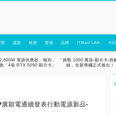
新聞
議題
精選
賣場
品牌
ITMan! LAB.
KO
2,800W 電源供應器」報到，
「挑戰 1000 萬張-顯示卡-拆
跑「4張 RTX 5090 顯示卡」
錄」全新專欄正式推出！
P廣穎電通續發表行動電源新品-