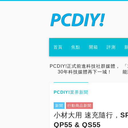
首頁
焦點
開箱
評測
PCDIY!正式前進科技社群媒體，
「
30年科技媒體再下一城！
能
PCDIY!業界新聞
新聞
行動商品新聞
小材大用 速充隨行，S
QP55 & QS55