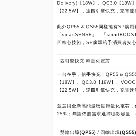
Delivery)【18W】、QC3.0【18W
【22.5W】，達四引擎快充，充電
此外QP55 & QS55同樣擁有S
「smartSENSE」、「smartBOO
四核心技術，SP廣穎給予消費者安
四引擎快充 輕量化電芯
一台在手，信手快充！QP55 & QS55
【18W】、QC3.0【18W】、VOOC(O
【22.5W】，達四引擎快充，充電
並選用全新高能量密度輕量化電芯，
25％；無論依照需求選擇哪款容量
雙輸出埠(QP55) / 四輸出埠(QS55