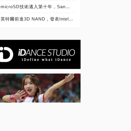
microSD技術邁入第十年，SanDisk microSD記憶卡出貨量突破20億片
英特爾前進3D NAND，發表Intel SSD 600p、6000p、E 5420s、E 6000p、DC P3520、DC S3520固態硬碟！