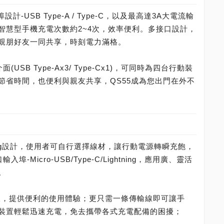
設計-USB Type-A / Type-C，以及最高達3A大電流輸
智慧型手機充電次數約2~4次，效率便利。多接口設計，
親朋好友一同共享，時刻電力滿格。
SB Type-Ax3/ Type-Cx1)，可同時為四台行動裝
節省時間，也便利與親友共享，QS55成為您出門在外不
)
ightning設計，使用者可自行選擇線材，讓行動電源轉瞬充飽，
Micro-USB/Type-C/Lightning，應用廣、靈活
。
插拔，提供便利的使用體驗；更只需一條傳輸線即可讓手
裝置輕鬆迅速充電，免去攜帶各式充電配備的困擾；