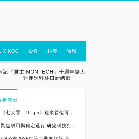
L X KOC
影音
粉專
論壇
解記
「君主 MONTECH」十週年擴大
營運進駐林口新總部
最近新增
《七大罪：Origin》迎來首位可遊玩十誡角色「德里艾利」
聚焦耐用與穩定運行 研揚科技打造新一代 COM Express Type 6 模組
LG公布2026年第二季度財報 高附加價值產品銷售成長與成本競爭力提升，營業獲利年增 147%