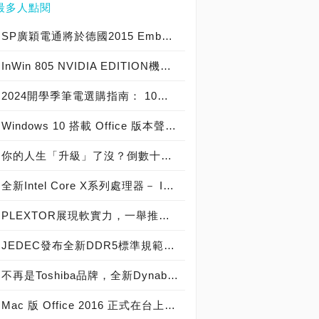
最多人點閱
SP廣穎電通將於德國2015 Embedded World展示全方位工控系列產品
InWin 805 NVIDIA EDITION機殼爆紅，迎廣GeForce GTX特仕版機箱正式開賣！
2024開學季筆電選購指南： 10大熱銷筆電推薦榜
Windows 10 搭載 Office 版本聲明稿 Office Mobile 、 Office 2016 與 Office 365 版本差異說明
你的人生「升級」了沒？倒數十天！Windows 10開闊你的無限視野
全新Intel Core X系列處理器－ Intel Core i9 極致版處理器 重裝上陣
PLEXTOR展現軟實力，一舉推出三大獨家軟體
JEDEC發布全新DDR5標準規範，從DDR5-4800起跳! 將加速導入下世代高效能電腦系統
不再是Toshiba品牌，全新Dynabook 2019 新品發布，透過運算與服務改變世界
Mac 版 Office 2016 正式在台上市！