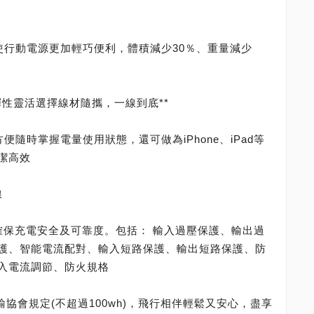
使行動電源更加輕巧便利，體積減少30％、重量減少
可彈性靈活選擇線材隨攜，一線到底**
便隨時掌握電量使用狀態，還可做為iPhone、iPad等
潔高效
線
保護，確保充電安全及可靠度。包括： 輸入過壓保護、輸出過
護、智能電流配對、輸入短路保護、輸出短路保護、防
入電流調節、防火規格
輸協會規定(不超過100wh)，飛行相伴輕鬆又安心，盡享