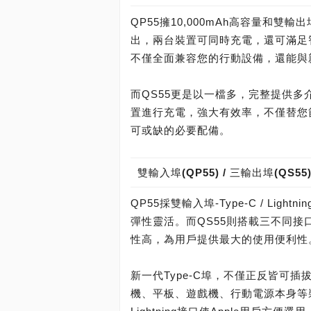
QP55擁10,000mAh高容量和雙輸出埠
出，兩台裝置可同時充電，還可滿足
不僅全面兼容您的行動設備，還能與
而QS55更是以一檔多，完整提供多介面(U
置進行充電，強大有效率，不僅替您
可或缺的必要配備。
雙輸入埠(QP55) / 三輸出埠(QS55
QP55採雙輸入埠-Type-C / L
彈性靈活。而QS55則搭載三不同接口輸入埠-
性高，為用戶提供最大的使用便利性
新一代Type-C埠，不僅正反皆可
機、平板、遊戲機、行動電源本身等