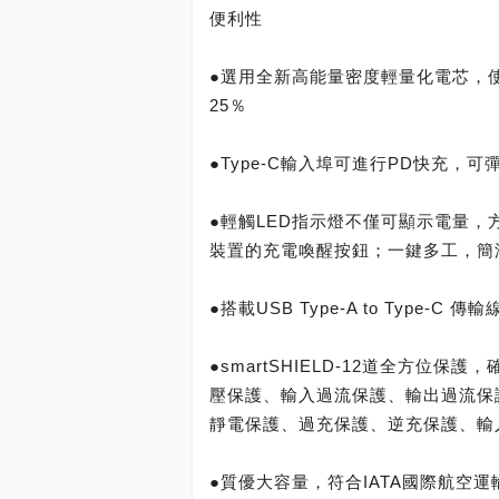
便利性
●選用全新高能量密度輕量化電芯，
25％
●Type-C輸入埠可進行PD快充，
●輕觸LED指示燈不僅可顯示電量，方
裝置的充電喚醒按鈕；一鍵多工，簡
●搭載USB Type-A to Type-C 傳輸
●smartSHIELD-12道全方位
壓保護、輸入過流保護、輸出過流保
靜電保護、過充保護、逆充保護、輸
●質優大容量，符合IATA國際航空運