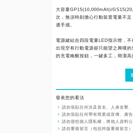
大容量GP15(10,000mAh)/GS15
次，無須時刻擔心行動裝置電量不足
適手感。
電源鍵結合四段電量LED指示燈，
出現空有行動電源卻只能望之興嘆的窘境
的充電喚醒按鈕，一鍵多工，簡潔高
發表您的看法
請勿張貼任何涉及冒名、人身攻擊、
請勿張貼任何帶有商業或宣傳、廣告
請勿侵犯個人隱私權，將他人資料公
請勿重複留言（包括跨版重複留言）