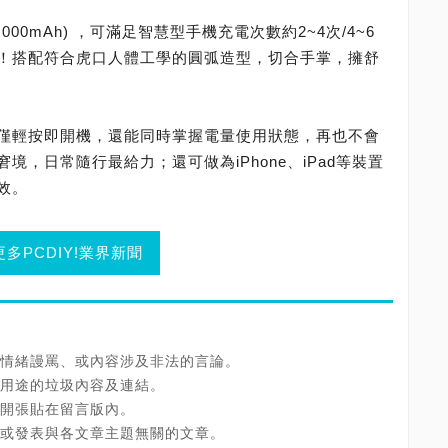
(20,000mAh) ，可滿足智慧型手機充電次數約2~4次/4~6
！搭配符合虎口人體工學的圓弧造型，切合手掌，擁舒
不僅輕按即開機，還能同時掌握電量使用狀態，再也不會
，日常隨行最給力；還可做為iPhone、iPad等裝置
效。
更多PCDIY!業界新聞
情緒謾罵、或內容涉及非法的言論。
用途的垃圾內容及連結。
開張貼在留言版內。
或發表與各文章主題無關的文章。