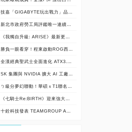
技嘉「GIGABYTE玩出戰力」品牌活動8/3讓玩家「找到專屬配備」
新北市政府勞工局評鑑唯一連續三年獲獎企業！ 宏正三度榮膺新北市政府<友善移工企業>殊榮
《我獨自升級: ARISE》最新更新 成振宇覺醒闇影君主繼承者
勝負一眼看穿！程東啟動ROG西風之神 雙螢幕AI致勝全局
全漢經典聖武士全面進化 ATX3.1，價格不變！FSP VIC BD+ 電競入門最強銅牌電源！ ATX 3.1、全新壓紋線材、登錄享 5 年保固，打造新世代入門電競首選
SK 集團與 NVIDIA 擴大 AI 工廠與次世代記憶體策略合作 規模逾 5,000 億美元的 NVIDIA-SK AI 計畫（NVIDIA-SK AI Initiative）， 涵蓋 SK Telecom 最高達 2GW 的 AI 工廠，以及與 SK 海力士的長期 AI 記憶體合作
ㄅ級分夢幻聯動！華碩ｘT1聯名顯示卡全台盛大開賣
《七騎士Re:BIRTH》迎來強大的全新英雄[天劍]宣嵐 同步推出韓國主題劇情
十銓科技發表 TEAMGROUP ACE 8K MicroSDXC 記憶卡 強力激發設備效能 盡情捕捉精彩瞬間