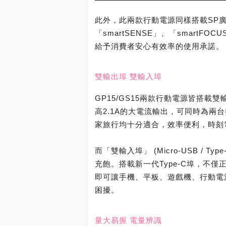
此外，此兩款行動電源同樣搭載SP
「smartSENSE」、「smartFO
給予消費者安心有效率的使用承諾。
雙輸出埠 雙輸入埠
GP15/GS15兩款行動電源皆搭載雙輸
高2.1A的大電流輸出，可同時為兩
家旅行均十分適合，效率便利，時刻
而「雙輸入埠」 (Micro-USB /
充飽。搭載新一代Type-C埠，不
即可讓手機、平板、遊戲機、行動電
困擾。
量大易握 電量辨識