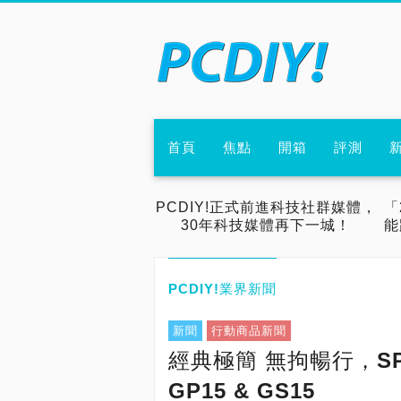
首頁
焦點
開箱
評測
PCDIY!正式前進科技社群媒體，
「
30年科技媒體再下一城！
能
PCDIY!業界新聞
新聞
行動商品新聞
經典極簡 無拘暢行，S
GP15 & GS15