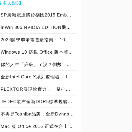
最多人點閱
SP廣穎電通將於德國2015 Embedded World展示全方位工控系列產品
InWin 805 NVIDIA EDITION機殼爆紅，迎廣GeForce GTX特仕版機箱正式開賣！
2024開學季筆電選購指南： 10大熱銷筆電推薦榜
Windows 10 搭載 Office 版本聲明稿 Office Mobile 、 Office 2016 與 Office 365 版本差異說明
你的人生「升級」了沒？倒數十天！Windows 10開闊你的無限視野
全新Intel Core X系列處理器－ Intel Core i9 極致版處理器 重裝上陣
PLEXTOR展現軟實力，一舉推出三大獨家軟體
JEDEC發布全新DDR5標準規範，從DDR5-4800起跳! 將加速導入下世代高效能電腦系統
不再是Toshiba品牌，全新Dynabook 2019 新品發布，透過運算與服務改變世界
Mac 版 Office 2016 正式在台上市！