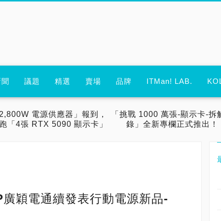
新聞
議題
精選
賣場
品牌
ITMan! LAB.
KO
2,800W 電源供應器」報到，
「挑戰 1000 萬張-顯示卡-拆
跑「4張 RTX 5090 顯示卡」
錄」全新專欄正式推出！
P廣穎電通續發表行動電源新品-