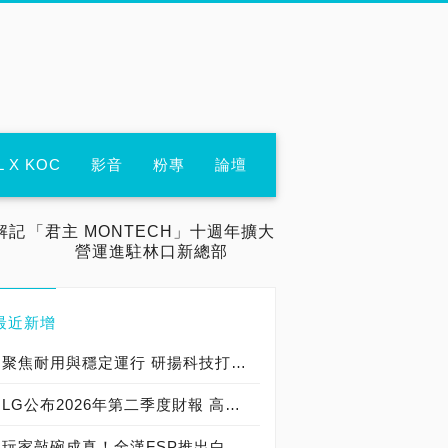
L X KOC
影音
粉專
論壇
解記
「君主 MONTECH」十週年擴大
營運進駐林口新總部
最近新增
聚焦耐用與穩定運行 研揚科技打造新一代 COM Express Type 6 模組
LG公布2026年第二季度財報 高附加價值產品銷售成長與成本競爭力提升，營業獲利年增 147%
玩家敲碗成真！全漢FSP推出白色 VITA PM MIT 1000W 靜音電源純白上市！ MIT 白金電源首度披上純白戰袍，支援 ATX 3.1、PCIe 5.1，10年保固！