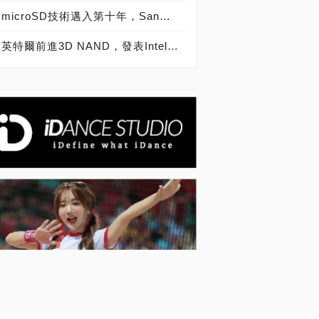
microSD技術邁入第十年，SanDisk microSD記憶卡出貨量突破20億片
英特爾前進3D NAND，發表Intel SSD 600p、6000p、E 5420s、E 6000p、DC P3520、DC S3520固態硬碟！