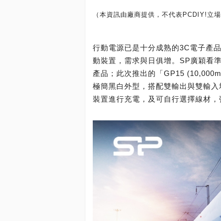
（本資訊由廠商提供，不代表PCDIY!立場
行動電源已是十分成熟的3C電子產
動裝置，需求與日俱增。SP廣穎看
產品；此次推出的「GP15 (10,000m
極簡黑白外型，搭配雙輸出與雙輸入
裝置進行充電，及可自行選擇線材，