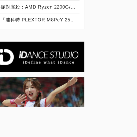
捉對廝殺：AMD Ryzen 2200G/2400G VS Intel Core i3-8100/i5-8400
「浦科特 PLEXTOR M8PeY 256GB、512GB、1TB」實測開箱，玩家級NVMe型PCIe 3.0 x4 SSD效能實測大作戰！