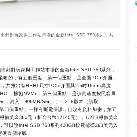
出針對玩家與工作站市場的全新Intel SSD 750系列，共
出針對玩家與工作站市場的全新Intel SSD 750系列，
這次最嗆的，有五個重點：第一個重點，是全面PCIe介面，
規格，共推出有HHHL尺寸PCIe介面與2.5吋15mm高度
棄AHCI，擁抱NVMe；第三個重點：是讀寫速度按照容量
ec，寫入：900MB/Sec，）1.2TB版本（讀取
Sec）；第四個重點，一樣有斷電保護，但沒有資料加密；第五
價美金389元（折合台幣12145元），1.2TB報價美金
可以說Intel SSD 750系列400GB投震撼彈389美元入
固態硬碟價格戰！