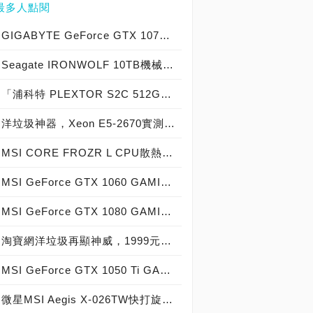
最多人點閱
GIGABYTE GeForce GTX 1070 Xtreme Gaming實測開箱，電競級顯示卡中的頂尖之作！
Seagate IRONWOLF 10TB機械硬碟實測開箱，氦氣填充那嘶狼守護者NAS HDD
「浦科特 PLEXTOR S2C 512GB SSD」實測開箱，超值型固態硬碟中的優質好貨！
洋垃圾神器，Xeon E5-2670實測開箱大作戰！
MSI CORE FROZR L CPU散熱器實測開箱，微星電競產品再添新兵
MSI GeForce GTX 1060 GAMING X 6G實測開箱，玩家級電競顯示卡中的神兵利器！
MSI GeForce GTX 1080 GAMING X 8G實測開箱，史上最強大Pascal自製顯示卡全面來襲！
淘寶網洋垃圾再顯神威，1999元買到8核心16執行緒Xeon E5-2670神器級處理器！
MSI GeForce GTX 1050 Ti GAMING X 4G實測開箱，中階電競顯示卡中的玩家精品！
微星MSI Aegis X-026TW快打旋風V同梱版實測開箱，VR電競桌機的頂尖之作！