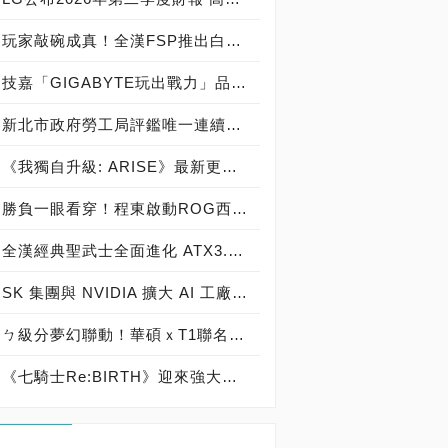
玩家敲碗成真！全漢FSP推出白色 VITA PM MIT 1000W 靜音電源純白上市！ MIT 白金電源首度披上純白戰袍，支援 ATX 3.1、PCIe 5.1，10年保固！
技嘉「GIGABYTE玩出戰力」品牌活動8/3讓玩家「找到專屬配備」
新北市政府勞工局評鑑唯一連續三年獲獎企業！ 宏正三度榮膺新北市政府<友善移工企業>殊榮
《我獨自升級: ARISE》最新更新 成振宇覺醒闇影君主繼承者
勝負一眼看穿！程東啟動ROG西風之神 雙螢幕AI致勝全局
全漢經典聖武士全面進化 ATX3.1，價格不變！FSP VIC BD+ 電競入門最強銅牌電源！ ATX 3.1、全新壓紋線材、登錄享 5 年保固，打造新世代入門電競首選
SK 集團與 NVIDIA 擴大 AI 工廠與次世代記憶體策略合作 規模逾 5,000 億美元的 NVIDIA-SK AI 計畫（NVIDIA-SK AI Initiative）， 涵蓋 SK Telecom 最高達 2GW 的 AI 工廠，以及與 SK 海力士的長期 AI 記憶體合作
ㄅ級分夢幻聯動！華碩ｘT1聯名顯示卡全台盛大開賣
《七騎士Re:BIRTH》迎來強大的全新英雄[天劍]宣嵐 同步推出韓國主題劇情