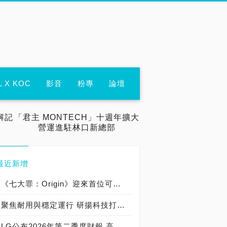
L X KOC
影音
粉專
論壇
解記
「君主 MONTECH」十週年擴大
營運進駐林口新總部
最近新增
《七大罪：Origin》迎來首位可遊玩十誡角色「德里艾利」
聚焦耐用與穩定運行 研揚科技打造新一代 COM Express Type 6 模組
LG公布2026年第二季度財報 高附加價值產品銷售成長與成本競爭力提升，營業獲利年增 147%