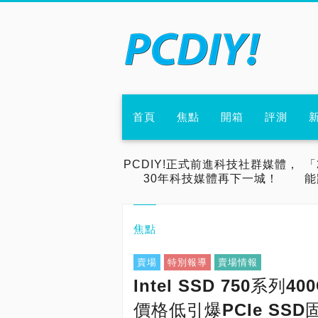
首頁
焦點
開箱
評測
PCDIY!正式前進科技社群媒體，
「
30年科技媒體再下一城！
能
焦點
賣場
特別報導
賣場情報
Intel SSD 750系
價格低引爆PCIe SS