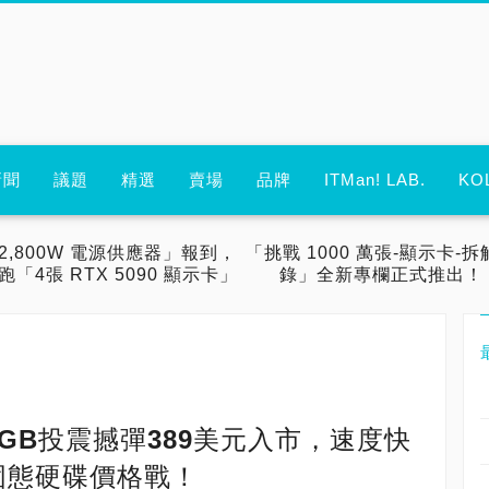
新聞
議題
精選
賣場
品牌
ITMan! LAB.
KO
2,800W 電源供應器」報到，
「挑戰 1000 萬張-顯示卡-拆
跑「4張 RTX 5090 顯示卡」
錄」全新專欄正式推出！
列400GB投震撼彈389美元入市，速度快
D固態硬碟價格戰！