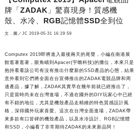
牌「ZADAK」驚喜現身！質感機
殼、水冷、RGB記憶體SSD全到位
文．圖／JC
2019-05-31 16:29:59
Computex 2019即將進入最後兩天的尾聲，小編在南港展
館逛著逛著，眼角瞄到Apacer(宇瞻科技)的攤位，本來只是
抱持看看該公司有沒有推出什麼新的SSD產品的心態，結果
意外看到它們將全面在台宣傳推出的ZADAK電競品牌和周
邊產品，據了解，ZADAK其實早在幾年前就已經推出了，
只是當時尚未在台灣進場，不過在國外的DIY玩家心中已經
有不錯的地位，尤其是機殼產品走精緻的特色質感設計風
格，深得國外玩家喜愛。這次在台灣全面進場，ZADAK帶
來多款有口皆碑的機殼產品，以及水冷設計、RGB記憶體
和SSD，小編看了非常期待ZADAK的未來新品阿！