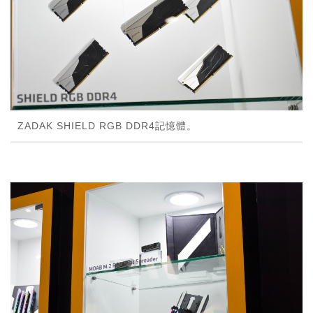
ZADAK SHIELD RGB DDR4記憶體。