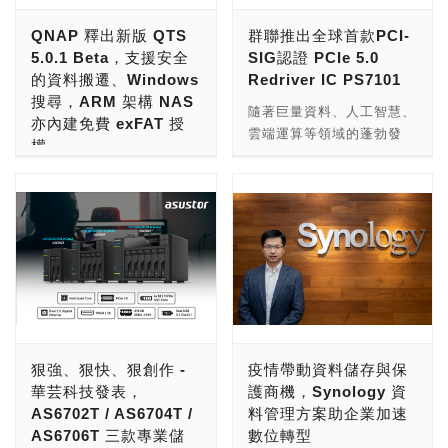
SSD也能用於資料備份上
製剪輯、動畫聞名，並受到
QNAP 釋出新版 QTS
群聯推出全球首款PCI-
呢？ 關於這點，台灣知名
全球最知名的國際廣告大獎
5.0.1 Beta，支援安全
SIG認證 PCIe 5.0
NAS設備製造商華芸
Clio Awards的肯定，客戶
的資料搬遷、Windows
Redriver IC PS7101
(ASUSTOR)顯然是這麼認
包含可口可樂、Nike、Riot
搜尋，ARM 架構 NAS
為的，在新推出的
Games 等世界知名品牌。
隨著巨量資料、人工智慧、
亦內建免費 exFAT 授
AS6700T系列上除了基本
然而面對資料爆炸性成長，
雲端運算等領域的蓬勃發
權
的HDD安裝空間外，還加
既有儲存設備的效能、容量
展，系統對於高速資料傳輸
入4組M.2插槽，讓使用者
已不敷使用，因此他們亟需
儲存、網通及運算解決方案
的需求不斷上升。CPU中
在資料備份與傳輸速度上有
解決儲存問題。 該公司原
的創新者威聯通®科技
央處理器是高速信號傳輸的
著更為彈性的選擇，本次小
使用三台 NAS儲存系統進
(QNAP® Systems, Inc.)
核心，在Intel與AMD等
編也入手了當中主攻個人用
行特效和非線性編輯，同時
今日釋出最新 NAS 作業系
CPU晶片供應商的主導
戶、大眾家用的AS6702T
也用於檔案共享、備份和歸
統 QTS 5.0.1 Beta 版，
下，系統的傳輸介面已經進
來與大家開箱分享一下。
檔。他們最大的困擾是資料
更進一步提升安全性、便利
入PCIe 5.0世代，單通道
華芸的AS6700T系列提供
分別儲存於三個獨立的檔案
性與系統效能，包含：安全
傳輸速度更達每秒32Gbps
2Bay、4Bay、6Bay三種
系統，不但難以有效利用儲
的資料搬遷方式降低營運風
的速度，是前一代PCIe
尺寸規格，型號最後一位的
存容量，還需手動維護，將
險、Windows® 網路磁碟
4.0的2倍。 然而，在PCIe
狠強、狠快、狠創作 -
疫情帶動資料儲存與保
數字就代表產品的尺寸，例
資料搬移到相應的 NAS 設
機快速搜尋 NAS 資料、
5.0高速傳輸的環境下，主
華芸科技發表，
護商機，Synology 資
如小編手中的AS670”2”T就
備中。因此，客戶希望改用
SMB 加密傳輸效能再提
機板上的訊號衰減與雜訊影
AS6702T / AS6704T /
料管理方案助企業加速
是2Bay的設計，代表產品
單一檔案系統的NAS解決
升。此外，除了 x86 架構
響等相容性問題變成是所有
AS6706T 三款專業儲
數位轉型
在正面提供了2組硬碟支架
方案，以減輕人工管理負
QNAP NAS 已免費支援內
系統整合廠商所共同面臨到