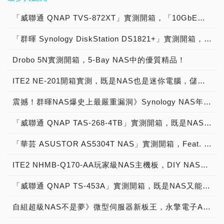
上資料的存取速度，兼具速
案，以及全新網通虛擬化終
序，可縮減資料並優化
ASUSTOR NAS＊ 搭配使
M.2 PCIe Gen3 NVMe
下好像不是特別快，但對比
質，分開獨立調整參數以達
度與容量的高性價比，讓專
端設備系列。 KoiBox-
SSD 效能表現與壽命，讓
用，除了擁有更高的儲存容
SSD 可啟用快取加速資料
「威聯通 QNAP TVS-872XT」實測開箱，「10GbE＋Thunderbolt 3」旗艦級 8-Bay NAS
傳統HDD受先天因素只能
到對訊號衰減的最佳補償。
業人士的珍貴檔案完整保
100W 搭載 KoiMeeter 私
全快閃投資獲得最佳投報
量，亦可在全年無休的運作
存取或自動分層儲存，並提
提供150 MB/s上下的傳輸
再加上群聯電子提供獨家專
存，並將工作效率發揮極
密視訊會議作業系統，支援
率，是高效能運算
「群暉 Synology DiskStation DS1821+」實測開箱，「10GbE 高效能 與 擴充性一次到位」適用 玩家、發燒友、創作者與中小企業 8-Bay NAS！
環境中，發揮整體更好的儲
供 2.5GbE 高速傳輸，有
速率，兩者在速度上差距已
利開發的Auto Tuning
致。 AS67 系列同時也是
4K 無線投影、4 方通話、
(HPC)、虛擬化、檔案伺服
存效能及帶來更高的可靠
效提升系統整體效能。TS-
經達到6倍以上了呢！ 連接
Tool，能搭配群聯設計的
創作者絕佳的飆速儲存裝
會議錄影本機儲存，可完美
器與 4K/8K 多媒體應用最
Drobo 5N實測開箱，5-Bay NAS中的優質精品！
度。 隨著商業及個人所產
364 可運行輕量虛擬機及軟
的部分，AS6702T提供了2
SSD產品，自動在客戶的
置，配備雙 USB 3.2
取代昂貴的 SIP 視訊會議
佳儲存解決方案。 威聯通
生的資料量越來越多，不論
體容器，搭配 HDMI 輸
組2.5Gbps RJ45連接埠，
開發環境中帶入不同的
Gen2x1 高速連接埠，各具
ITE2 NE-201開箱實測，既是NAS也是迷你電腦，儲存備份、4K播放都不是問題！
系統，提供安全而高效的溝
產品經理許博傑表示：
是筆電、手機或是平板，皆
出，一機享受虛擬化應用及
玩家可以依照自己的喜好選
Redriver增益參數並找出相
有 10Gbps 速度並相當於
通協作平台。私密視訊功能
「QNAP 旗艦級 TDS-
儲存了大量的照片、影片及
流暢多媒體娛樂。 威聯通
擇是全數與路由器連接來形
對應的最佳參數，加速系統
兩倍的 Gen1 速度，增加
震撼！群暉NAS爆史上最嚴重漏洞》Synology NAS年初才爆挾持挖礦，鬼月又出脅迫逼付贖金
可免除純雲端視訊的隱私疑
h2489FU 全快閃儲存以
各式的數位檔案，在檔案大
產品經理江奇詠表示：「新
成5 Gbps傳輸頻寬，亦或
整合廠商的產品迅速上市。
外接硬碟資料傳輸的便利性
慮；雲端會議支援功能則可
Intel 伺服器級 Xeon 處理
量增加的同時，為了避免經
一代 3-bay TS-364 可建
是將其中一個網路孔與自己
再者，群聯電子不單只是高
「威聯通 QNAP TAS-268-4TB」實測開箱，既是NAS又是影音網路電視盒！
與速度。內建雙 2.5
輕鬆加入 Zoom®、
器和 U.2 NVMe Gen 4 x4
常擔心儲存空間不足的窘
立 RAID 5 兼顧資料備援
的主機連接來形成一個超巨
速傳輸IC的供應商之一，更
Gigabit 網路埠 ( 支援網路
Skype™、Microsoft
的更高 I/O 效能與低延遲
境， ASUSTOR
保護、儲存空間及高存取效
大的外接硬碟，又或是未來
是能協助客戶進行信號系統
「華芸 ASUSTOR AS5304T NAS」實測開箱，Feat. Western Digital WD RED 4TB NAS HDD & WD RED SA500 NAS SSD
聚合 )並向下相容
Teams®、Cisco
來實現亟需速度與性能的關
DRIVESTOR 系列 NAS
率，配備 M.2 PCIe Gen3
用於串接更多的NAS設
分析、模擬和解決相容性問
1G/100M，SMB 多重通道
Webex®、Google Meet™
鍵應用。彈性的 PCIe Gen
提供了用戶更好的選擇，
插槽，提供用戶安裝
備。 另外，AS6702T出廠
ITE2 NHMB-Q170-AA玩家級NAS主機板，DIY NAS自由組裝優質選擇！
題的合作伙伴。我們的目標
實測速度達 590 / 562
等雲會議服務，保持對內、
4 擴充性亦可滿足未來多樣
2.5GbE 的高網速環境可進
NVMe SSD 啟用快取應用
時預先安裝了一組4GB
是提供客戶完整的支援方
MB/s 讀寫速度 ( Raid5循
對外視訊會議暢通。
數據傳輸或應用擴充的潛在
行更快速的各式同步及備份
或配置 Edge TPU 提升 AI
DDR4-3200記憶體(因處理
「威聯通 QNAP TS-453A」實測開箱，既是NAS又能K歌的娛樂儲存總機！
案，解決客戶在開發高速介
序讀寫 )， M.2 插槽更可
KoiBox-100W 支援乙太網
需求。」 TDS-h2489FU
工作，而影音方面的軟硬體
影像辨識效能。此外，具備
器限制而被限速為DDR4-
面平台所遇到的技術問題，
彈性換插 10G 網卡*，迅速
路、 藍芽連線，以及 Wi-
一機搭載雙處理器，提供最
整合功能，也強化了高畫質
高速 2.5GbE 及 USB 3.2
自組超級NAS不是夢》微型伺服器新板王，永擎電子ASRock Rack C2750D4I主機板新登場！
2933)，並額外保留了一組
並配合CPU晶片大廠的新
升級 10G 網路環境。
Fi 6 無線網路，只需將
高 3.6 GHz Intel Xeon
影片的播放順暢度。為了讓
Gen2 (10Gbps) 傳輸埠，
SO-DIMM記憶體插槽可供
產品持續開發，讓速度不斷
AS67 同時也支援 PCIe
KoiBox-100W 連網並透過
Silver 4309Y 8 核心或最