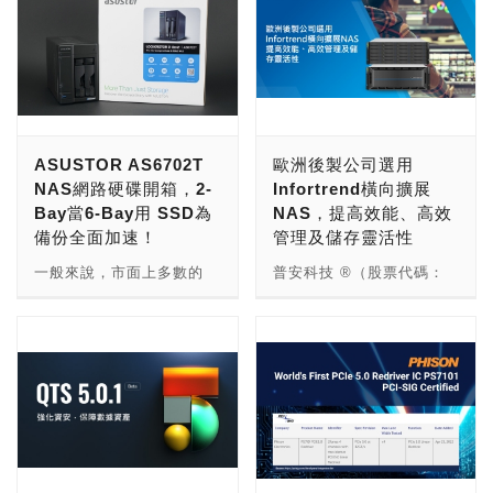
ASUSTOR AS6702T
歐洲後製公司選用
NAS網路硬碟開箱，2-
Infortrend橫向擴展
Bay當6-Bay用 SSD為
NAS，提高效能、高效
備份全面加速！
管理及儲存靈活性
一般來說，市面上多數的
普安科技 ®（股票代碼：
NAS設備主要都是以安裝
2495）為企業級資料儲存
傳統HDD硬碟為主，就算
專家，協助歐洲一家多媒體
配有M.2插槽也多半只有一
創意製作公司，提升其後製
組，主要是作為快取來彌補
NAS儲存能力。Infortrend
HDD讀寫效率過慢的缺
橫向擴展NAS解決方案可
點，不過隨著現在大眾普遍
最佳化儲存空間，不僅方便
已經逐漸感受到SSD品質
管理，還能靈活擴充，有效
和耐用度上並沒有想像中的
提高後製效率。 歐洲這家
那麼不堪，那是否代表
多媒體公司以創意廣告、後