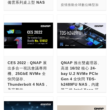
備雲系列桌上型 NAS
可以用於安裝3.5吋HDD或
擔，並兼具未來擴充彈性。
建 exFAT 驅動程式，QTS
的問題與挑戰。群聯電子於
疫情推動全球數位轉型加
2.5吋SATA SSD硬碟，不
為了滿足他們的要求，
5.0.1 亦將 exFAT 支援內
今日 (5/18) 推出全球首款
ASUSTOR 推出極速多硬
速，群暉科技 Synology
過因為支架本身不採免螺絲
Infortrend 提供了五臺
建至 ARM 架構 NAS，讓
通過PCI-SIG協會認證的
碟槽混搭 AS67 系列
看準企業快速成長的資料管
設計，所以玩家在裝入的時
EonStor CS3024 橫向擴
更多用戶享有快速傳輸及編
PCIe 5.0 Redriver IC
NAS，四個 M.2 SSD 與
理需求，將持續深化加值資
候需要記得準備一把螺絲起
展 NAS 解決方案。多節點
輯大型影音檔案的便利。
PS7101 (認證通過連結
2/4/6 硬碟槽互相搭配，提
料儲存與保護解決方案，目
子。 誠如前言提及的，
的橫向擴展 NAS 架構提供
當發現硬碟 S.M.A.R.T. 異
Link )，協助解決CPU與周
供超大容量與超高傳輸速度
標至 2025 年成長至 10 億
AS6702T系列最大的特點
單一檔案系統，便於管理和
常、DA Drive Analyzer 顯
邊設備 (例如 SSD與顯示
之間的彈性運用，高性價比
美元營收。 「企業受疫情
就是機身內還準備了四組
擴充。未來系統再擴充至
示硬碟壽命疑慮，或是效能
卡等) 的高速訊號傳輸相容
的設定可同時擁有速度與容
衝擊必須加速數位轉型，同
M.2插槽，想要安裝M.2
144 個節點，每個節點可擴
衰減，使用者可以指定資料
性問題。 在PCIe 5.0高速
量的優勢，加上雙 2.5GbE
時還要處理大量資料儲存、
SSD時，需要用螺絲起子
充至 84 個硬碟，達到約
搬遷到備援磁碟 (Spare
傳輸的世代，不論是桌上型
網路埠或 10G* 傳輸，讓用
跨域資料管理等挑戰。能否
將尾端用於固定主機外殼的
100PB 的儲存容量，以容
Disk) 並直接加入既有的
電腦、伺服器、工業用電
戶能以最有效率及安全的方
確實整合資料與相關應用，
螺絲卸掉，接著拆去外殼之
納不斷增加的影音資產。
CES 2022：QNAP 展
QNAP 推出雙處理器、
RAID。無須進行 RAID
腦、線材，或甚至是筆記型
式儲存珍貴數位檔案，完全
將成為這波數位轉型競爭的
後就能找到位於機身頂部的
EonStor CS 3024 搭載
出多合一視訊會議專用
高達 16/32 核心 24-
Rebuild，系統運行更穩定
電腦，都會需要使用到
掌握個人的數位主權，是創
勝負關鍵。」Synology 執
4組2280規格的M.2插槽，
HDD，具備大容量及傑出
機、25GbE NVMe 全
bay U.2 NVMe PCIe
安全。 exFAT 檔案系統可
Redriver IC。依據信號衰
作者玩轉創意的必備工具。
行長呂青鴻表示，隨著市場
並且M.2插槽的尾端都很貼
效能，5 個節點的叢集可提
快閃儲存、
Gen 4 全快閃 TDS-
處理極大型的檔案，支援最
減程度與補償通道數量不
ASUSTOR Inc. 今日推出
機會浮現，Synology 也將
心設計了免螺絲固定扣具，
供720TB、支援多達 34 層
Thunderbolt 4 NAS，
h2489FU NAS，內建
大16 EB單一檔案傳輸，縮
同，每台系統設備將需要2
三款 2/4/6 硬碟槽專業儲
加速深化資料儲存、資料保
所以安裝SSD時不必擔心
4K 影片同時播放而不卡
及完整的
第三代 Intel Xeon 可
短大型影音檔案從SD 卡 /
至16顆不等的Redriver
備雲系列桌上型 NAS
護備份、安全監控等關鍵應
一個手滑讓細小的螺絲掉進
頓，為 4K 影片編輯應用帶
10GbE/2.5GbE 交換器
擴充處理器與高速
USB 裝置傳輸至 NAS 的
IC。換言之，根據市調機構
AS6702T (
用，並同時開展雲端、網通
主機內。 由於AS6702T可
來極高的性價比。每個節點
產品線，眾多新品精彩
25GbE，適用資料中心
時間，讓存取、複製或編輯
顯示，高速傳輸訊號補強IC
LOCKERSTOR 2 GEN2 )
等多元化產品線，力在提供
以一口氣安裝高達4組
搭配4個 SSD 作為快取空
可期
與低延遲應用
裝置上的檔案更為流暢快
(包含Redriver與Retimer
、AS6704T
客戶加值的資料儲存，以及