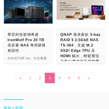
NVME M.2 SSD，在NAS
間，可降低延遲、提高讀寫
速。 QTS 5.0.1 支援
IC) 將在2025年達到每年5
(LOCKERSTOR 4 GEN2
完整的資料保護方案，以更
威聯通®科技 (QNAP®
運算、網通及儲存解決方案
能夠起到的作用自然就不會
效能。此外，EonStor CS
AES-NI 硬體加速，讓
千萬顆的市場規模。 群聯
) 以及 AS6706T
有效率的方式協助企業使用
Systems, Inc.) 參與
創新者威聯通科技 (QNAP
只限於充當HDD的快取，
提供完整的資料保護設計，
SMB 3 傳輸協定中的封包
電子長期致力於高速傳輸介
(LOCKERSTOR 6 GEN2
資料並發揮最大價值。 截
2022 年美國消費性電子展
Systems, Inc.) 發表新款
而是真的可以全數用來備份
包括 RAID 和 Erasure
簽章、傳輸加密與解密之效
面技術的研發，也是台灣少
)。AS67 系列全數搭載
至目前， Synology 全球
(CES 2022，The
2U 24-bay NVMe 全快閃
資料，還可以依照自身的備
code，以避免因磁碟或節
率，較沒有 AES-NI 硬體
數具有自主研發PCIe 5.0
Intel 新一代 10 奈米
累積銷售量已突破千萬台，
Venetian Expo – 攤位
儲存陣列 TDS-h2489FU，
份習慣組成多種磁碟陣列型
點故障造成的資料遺失。
加速時快達 5 倍之多。在
PHY 實體層IP的IC公司。
N5105 四核心處理器 ( 最
這兩年營收更呈現 30% 的
51652)，現場率先亮相為
搭載第三代 Intel Xeon
態，包含最基本的RAID
普安科技產品企劃部資深經
保護重要資料的同時，仍維
此次推出的PCIe 5.0
華芸科技新增希捷
QNAP 發表新款 3-bay
高可至 2.9GHz )，效能升
強勁增長。呂青鴻指出，作
企業應用打造的高效儲存、
Silver 可擴充處理器，雙
0、RADI 1，插滿4組SSD
理李金溪表示：「EonStor
持系統的高效能。
Redriver IC PS7101，採
IronWolf Pro 20 TB
RAID 5 2.5GbE NAS
級 31%，搭配 4/8GB
為台灣少數能夠行銷全球的
網通、視訊會議解決方案，
處理器提供共達 16/ 32 核
還能執行RAID 5、RAID
CS 能完美滿足多媒體後製
Windows 用戶可以直接在
用Flip-Chip封測技術，減
高容量 NAS 專用硬碟
TS-364，支援 M.2
DDR4 -2933 ( 最高支援
科技品牌， Synology 的
以及家庭適用的儲存與網通
心的強大運算力，支援 U.2
6、RAID 10陣列型態，讓
公司需求。它擁有高效能、
檔案總管內，對掛載的
小IC封裝所造成的信號反射
相容性
SSD/ Edge TPU 及
16GB ) 效能升級並節電
競爭優勢源於深厚的軟體開
產品。多元新品各具亮點，
NVMe Gen 4 x4 SSD 儲
空間利用的彈性程度直逼4
靈活的擴展性和完整資料保
NAS (網路磁碟區或資料
與串音干擾，並同時提高IC
HDMI 輸出，輕鬆實現
40%。AS67 系列最大特色
發及軟硬體整合能力，讓
包括：KoiBox-100W 視訊
存架構，提供優異的 4K 隨
ASUSTOR Inc. 今日更新
Bay、8 Bay的高階機種。
護機制，讓創作過程更加安
夾) 直接搜尋檔案名稱。透
散熱的能力，將有效的解決
自動分層儲存及虛擬機
為極速多槽混搭模式，可將
Synology 能夠提供創新，
會議專用機、TS-h1290FX
機讀寫效能與低存取延遲。
硬碟相容性，新增希捷
然而需要注意的是，
心，也使得剪輯輕鬆寫
過進階搜尋語法，還可以時
PC與Server平台的主機板
應用
高容量儲存及高速傳輸做最
整合及高性價比的產品及服
桌上型 12-bay 全快閃
TDS-h2489FU 同時提供 2
IronWolf Pro 20 TB 高容
AS6702T的M.2通道頻寬
意。」
間、檔案類型和大小來精細
或是Riser卡的高速傳輸訊
完美搭配，全系列支援四個
務，在快速成長的資料儲存
NAS、TS-464T4 新一代
埠 25GbE SFP28 與 4 埠
量NAS專用硬碟 ( 型號 :
儲存、網通及運算解決方案
為「PCIe 3.0x1」，代表
搜尋，便利性大增。 了解
號衰減問題，是一款高增
M.2 SSD 或 10G 網卡*的
«
1
2
3
4
及資料保護市場， 贏得中
5
6
»
Thunderbolt™ 4 NAS、
2.5GbE RJ45 網路埠、2
ST20000NE000 )，
的創新者威聯通科技
AS6702T無法支援採用
更多 QTS 5.0.1，請造訪
益、高線性、與高性價比的
極速彈性配置，安裝四個
小企業（SMB） IT 儲存市
HS-264 靜音無風扇多媒體
個 PCIe Gen 4 高速擴充
IronWolf Pro 專為中大型
(QNAP Systems, Inc.)
PCIe 4.0以及SATA
https://www.qnap.com/go/qts/5.0.1。
IC產品。 此外，群聯的
M.2SSD 後可做系統儲存
場，同時也成功地向大型企
NAS、完整的
槽，及 1200W 雙電源的卓
企業及專業創作者所使用的
今日發表新款 3-bay TS-
6Gbps通道的M.2 SSD，
QTS 5.0.1 可於下載中心
PCIe 5.0 Redriver IC
增加儲存空間，亦可選擇針
業級市場挺進。
10GbE/2.5GbE 交換器產
越硬體配置與傳輸能力。採
NAS 環境而設計，多項製
364 RAID 5 2.5GbE
同時每支SSD能夠達到的
取得。 請注意：以上功能
PS7101提供多頻段的獨立
對不同硬碟群組做讀取或讀
品線、Mesh VPN 及
用 ZFS 的 QuTS hero 作
程技術可有效提升 NAS 運
NAS，專為家庭或小型辦
最大傳輸速率會被限制在
可能隨情況有所調整，且部
補償，讓系統研發工程師能
寫快取，提高不同硬碟群組
Mesh Wi-Fi 網通解決方
業系統包含強大的應用程
行的穩定性，與
公室用戶所設計，支援
最多人點閱
984.6 MB/s左右，乍看之
分功能未適用於所有機種。
針對不同Cable或PCB的材