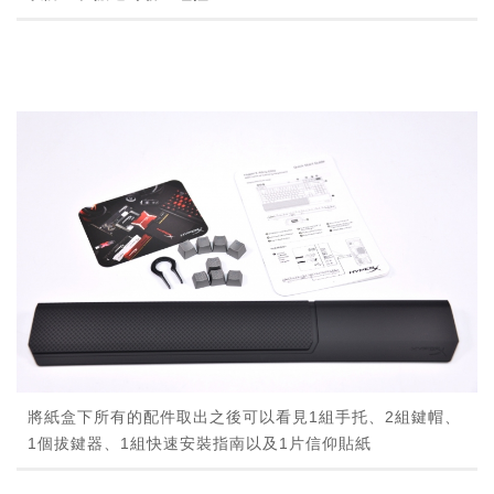
將紙盒下所有的配件取出之後可以看見1組手托、2組鍵帽、
1個拔鍵器、1組快速安裝指南以及1片信仰貼紙