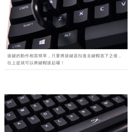
拔鍵的動作相當簡單，只要將拔鍵器扣進去鍵帽底下之後，
往上提就可以將鍵帽拔起囉！