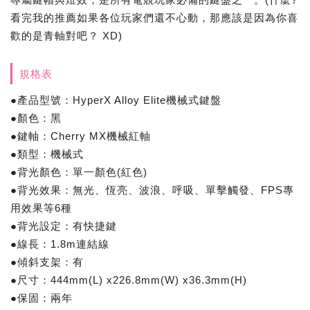
看完我的推薦如果各位玩家們還不心動，那應該是因為你喜
歡的是青軸對吧？ XD)
規格表
●產品型號：HyperX Alloy Elite機械式鍵盤
●顏色：黑
●鍵軸：Cherry MX機械紅軸
●類型：機械式
●背光顏色：單一顏色(紅色)
●背光效果：無光、恆亮、波浪、呼吸、單擊觸發、FPS專
用效果等6種
●背光設定：有快捷鍵
●線長：1.8m連結線
●傾斜支架：有
●尺寸：444mm(L) x226.8mm(W) x36.3mm(H)
●保固：兩年