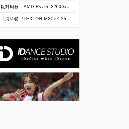
捉對廝殺：AMD Ryzen 2200G/2400G VS Intel Core i3-8100/i5-8400
「浦科特 PLEXTOR M8PeY 256GB、512GB、1TB」實測開箱，玩家級NVMe型PCIe 3.0 x4 SSD效能實測大作戰！