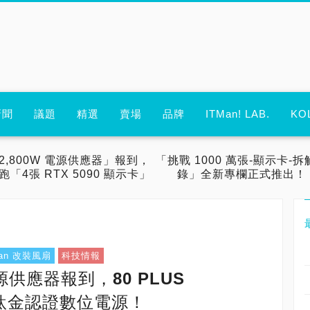
新聞
議題
精選
賣場
品牌
ITMan! LAB.
KO
2,800W 電源供應器」報到，
「挑戰 1000 萬張-顯示卡-拆
跑「4張 RTX 5090 顯示卡」
錄」全新專欄正式推出！
 Fan 改裝風扇
科技情報
i電源供應器報到，80 PLUS
顆鈦金認證數位電源！