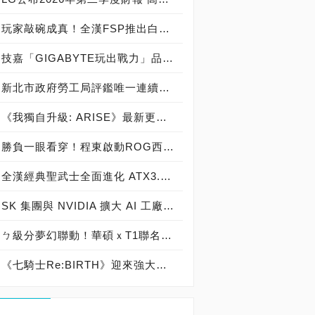
玩家敲碗成真！全漢FSP推出白色 VITA PM MIT 1000W 靜音電源純白上市！ MIT 白金電源首度披上純白戰袍，支援 ATX 3.1、PCIe 5.1，10年保固！
技嘉「GIGABYTE玩出戰力」品牌活動8/3讓玩家「找到專屬配備」
新北市政府勞工局評鑑唯一連續三年獲獎企業！ 宏正三度榮膺新北市政府<友善移工企業>殊榮
《我獨自升級: ARISE》最新更新 成振宇覺醒闇影君主繼承者
勝負一眼看穿！程東啟動ROG西風之神 雙螢幕AI致勝全局
全漢經典聖武士全面進化 ATX3.1，價格不變！FSP VIC BD+ 電競入門最強銅牌電源！ ATX 3.1、全新壓紋線材、登錄享 5 年保固，打造新世代入門電競首選
SK 集團與 NVIDIA 擴大 AI 工廠與次世代記憶體策略合作 規模逾 5,000 億美元的 NVIDIA-SK AI 計畫（NVIDIA-SK AI Initiative）， 涵蓋 SK Telecom 最高達 2GW 的 AI 工廠，以及與 SK 海力士的長期 AI 記憶體合作
ㄅ級分夢幻聯動！華碩ｘT1聯名顯示卡全台盛大開賣
《七騎士Re:BIRTH》迎來強大的全新英雄[天劍]宣嵐 同步推出韓國主題劇情