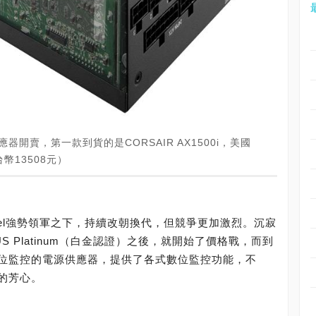
源供應器開賣，第一款到貨的是CORSAIR AX1500i，美國
台幣13508元）
ntel強勢領軍之下，持續改朝換代，但競爭更加激烈。沉寂
S Platinum（白金認證）之後，就開始了價格戰，而到
位監控的電源供應器，提供了各式數位監控功能，不
的芳心。