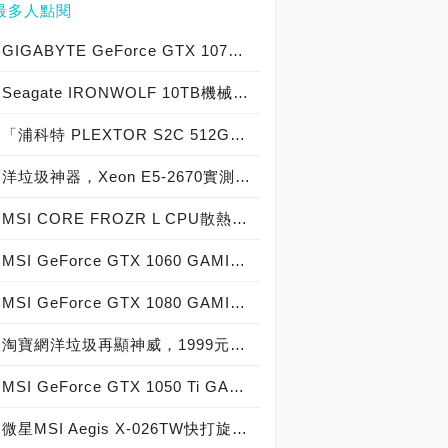
最多人點閱
GIGABYTE GeForce GTX 1070 Xtreme Gaming實測開箱，電競級顯示卡中的頂尖之作！
Seagate IRONWOLF 10TB機械硬碟實測開箱，氦氣填充那嘶狼守護者NAS HDD
「浦科特 PLEXTOR S2C 512GB SSD」實測開箱，超值型固態硬碟中的優質好貨！
洋垃圾神器，Xeon E5-2670實測開箱大作戰！
MSI CORE FROZR L CPU散熱器實測開箱，微星電競產品再添新兵
MSI GeForce GTX 1060 GAMING X 6G實測開箱，玩家級電競顯示卡中的神兵利器！
MSI GeForce GTX 1080 GAMING X 8G實測開箱，史上最強大Pascal自製顯示卡全面來襲！
淘寶網洋垃圾再顯神威，1999元買到8核心16執行緒Xeon E5-2670神器級處理器！
MSI GeForce GTX 1050 Ti GAMING X 4G實測開箱，中階電競顯示卡中的玩家精品！
微星MSI Aegis X-026TW快打旋風V同梱版實測開箱，VR電競桌機的頂尖之作！