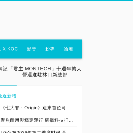
L X KOC
影音
粉專
論壇
解記
「君主 MONTECH」十週年擴大
營運進駐林口新總部
最近新增
《七大罪：Origin》迎來首位可遊玩十誡角色「德里艾利」
聚焦耐用與穩定運行 研揚科技打造新一代 COM Express Type 6 模組
LG公布2026年第二季度財報 高附加價值產品銷售成長與成本競爭力提升，營業獲利年增 147%