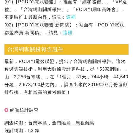
(01)【PCDIY!電競聯盟】：裡面有「網咖巡禮」、「VR巡
禮」、「台灣網咖關鍵報告」、「PCDIY!網咖高峰會」，
不定時推出最新內容，請見：
這裡
(02)【PCDIY!電競聯盟 新聞稿】：裡面有「PCDIY!電競
聯盟成員 新聞稿」，請見：
這裡
台灣網咖關鍵報告誕生
最新，PCDIY!電競聯盟，提出了台灣網咖關鍵報告。這次
透過雲端技術，利用大數據雲計算科技，從「53家網咖」，
由「3,258台電腦」，在「1個月，31天，744小時，44,640
分鐘，2,678,400秒之內」，調查出來的2016年07月份遊戲
排行榜，有相當高的參考價值！
網咖統計調查
調查網咖：台灣本島，金門離島，馬祖離島
統計網咖：53 家