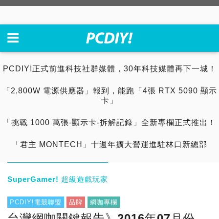
PCDIY!正式前進科技社群媒體，30年科技媒體再下一城！
「2,800W 電源供應器」報到，能跑「4張 RTX 5090 顯示
卡」
「挑戰 1000 萬張-顯示卡-拆解記錄」全新專欄正式推出！
「君主 MONTECH」十週年擴大營運進駐林口新總部
SuperGamer! 超級遊戲玩家
PCDIY!電競聯盟
品牌
網咖專欄
台灣網咖關鍵報告》2016年07月份