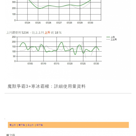
魔獸爭霸3+寒冰霸權：詳細使用量資料