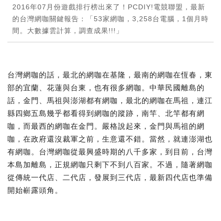
2016年07月份遊戲排行榜出來了！PCDIY!電競聯盟，最新
的台灣網咖關鍵報告：「53家網咖，3,258台電腦，1個月時
間。大數據雲計算，調查成果!!!」
台灣網咖的話，最北的網咖在基隆，最南的網咖在恆春，東
部的宜蘭、花蓮與台東，也有很多網咖。中華民國離島的
話，金門、馬祖與澎湖都有網咖，最北的網咖在馬祖，連江
縣四鄉五島幾乎都看得到網咖的蹤跡，南竿、北竿都有網
咖，而最西的網咖在金門。嚴格說起來，金門與馬祖的網
咖，在政府還沒裁軍之前，生意還不錯。當然，就連澎湖也
有網咖。台灣網咖從最興盛時期的八千多家，到目前，台灣
本島加離島，正規網咖只剩下不到八百家。不過，隨著網咖
從傳統一代店、二代店，發展到三代店，最新四代店也準備
開始嶄露頭角。