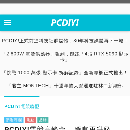
PCDIY!正式前進科技社群媒體，30年科技媒體再下一城！
「2,800W 電源供應器」報到，能跑「4張 RTX 5090 顯示
卡」
「挑戰 1000 萬張-顯示卡-拆解記錄」全新專欄正式推出！
「君主 MONTECH」十週年擴大營運進駐林口新總部
PCDIY!電競聯盟
網咖專欄
焦點
品牌
PCDIY!電競高峰會 – 網咖再升級，