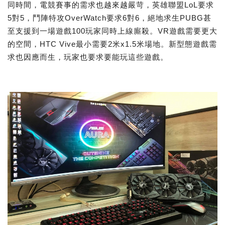
同時間，電競賽事的需求也越來越嚴苛，英雄聯盟LoL要求
5對5，鬥陣特攻OverWatch要求6對6，絕地求生PUBG甚
至支援到一場遊戲100玩家同時上線廝殺。VR遊戲需要更大
的空間，HTC Vive最小需要2米x1.5米場地。新型態遊戲需
求也因應而生，玩家也要求要能玩這些遊戲。