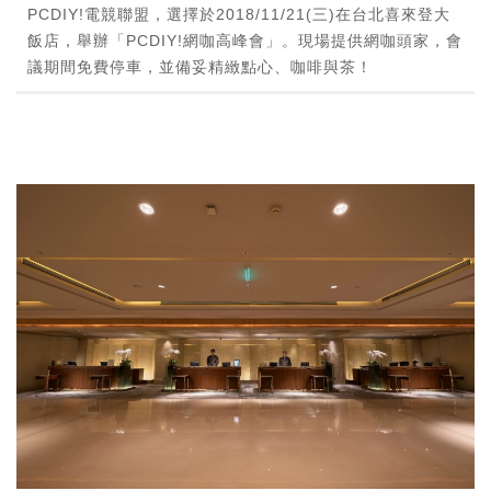
PCDIY!電競聯盟，選擇於2018/11/21(三)在台北喜來登大
飯店，舉辦「PCDIY!網咖高峰會」。現場提供網咖頭家，會
議期間免費停車，並備妥精緻點心、咖啡與茶！