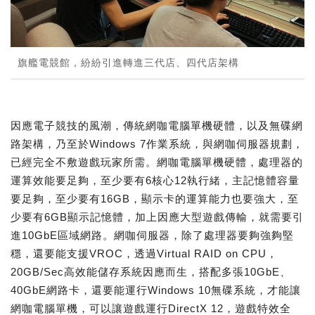
旗艦電競館，紛紛引進轉進三代店、四代店架構
因應電子競技的風潮，傳統網咖電腦單機硬體，以及無碟網
路架構，乃至於Windows 7作業系統，與網咖伺服器規劃，
已經完全不敷遊戲玩家所需。網咖電腦單機硬體，處理器的
運算效能要足夠，至少要有6核心12執行緒，主記憶體容量
要足夠，至少要有16GB，顯示卡的運算能力也要強大，至
少要有6GB顯示記憶體，加上因應大型遊戲傳輸，就需要引
進10GbE區域網路。網咖伺服器，除了處理器要夠強夠堅
穩，還要能支援VROC，透過Virtual RAID on CPU，
20GB/Sec高效能儲存系統因應而生，搭配多張10GbE、
40GbE網路卡，還要能運行Windows 10無碟系統，才能讓
網咖電腦單機，可以讓遊戲運行DirectX 12，遊戲特效全