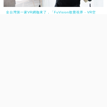
全台灣第一家VR網咖來了，「FuVision敢覺視界 - VR空
間」帶來了「駭客任務」般的「VR雙打！」