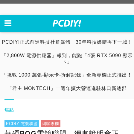
PCDIY!正式前進科技社群媒體，30年科技媒體再下一城！
「2,800W 電源供應器」報到，能跑「4張 RTX 5090 顯示
卡」
「挑戰 1000 萬張-顯示卡-拆解記錄」全新專欄正式推出！
「君主 MONTECH」十週年擴大營運進駐林口新總部
焦點
PCDIY!電競聯盟
網咖專欄
華碩ROG電競聯盟，網咖說明會正