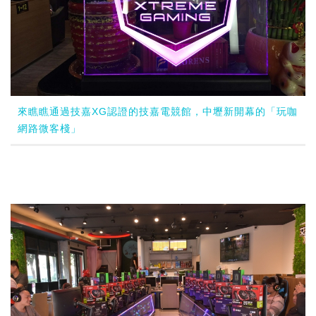
來瞧瞧通過技嘉XG認證的技嘉電競館，中壢新開幕的「玩咖
網路微客棧」