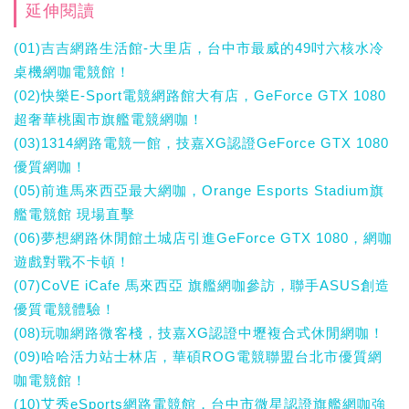
延伸閱讀
(01)吉吉網路生活館-大里店，台中市最威的49吋六核水冷
桌機網咖電競館！
(02)快樂E-Sport電競網路館大有店，GeForce GTX 1080
超奢華桃園市旗艦電競網咖！
(03)1314網路電競一館，技嘉XG認證GeForce GTX 1080
優質網咖！
(05)前進馬來西亞最大網咖，Orange Esports Stadium旗
艦電競館 現場直擊
(06)夢想網路休閒館土城店引進GeForce GTX 1080，網咖
遊戲對戰不卡頓！
(07)CoVE iCafe 馬來西亞 旗艦網咖參訪，聯手ASUS創造
優質電競體驗！
(08)玩咖網路微客棧，技嘉XG認證中壢複合式休閒網咖！
(09)哈哈活力站士林店，華碩ROG電競聯盟台北市優質網
咖電競館！
(10)艾秀eSports網路電競館，台中市微星認證旗艦網咖強