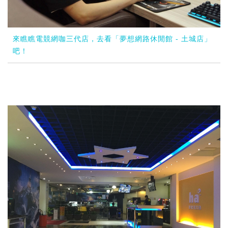
來瞧瞧電競網咖三代店，去看「夢想網路休閒館 - 土城店」
吧！