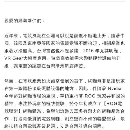
親愛的網咖夥伴們：
近年來，電競風潮在亞洲可以說是熱度不斷地上升，隨著中
國、韓國及東南亞等國家的電競意識不斷抬頭，相關產業也
跟著水漲船高。台灣當然也不遑多讓，2016 年尤其明顯，
VR Gear大幅度應用、遊戲高效能需求帶動硬體設備的升
級，讓電競的議題在台灣漸漸嶄露鋒芒。
然而，在電競產業如火如荼發展的當下，網咖無非是讓玩家
在第一線體驗頂級硬體設備的地方，因此，伴隨著 Nvidia
今年起對網咖市場的重視，華碩秉持著 ROG 玩家共和國的
精神，專注於玩家的極致體驗，於今年初成立了【ROG電
競聯盟】網咖體系，希望能透過與眾多有潛力的網咖產業合
作，打造最優質的電競網咖、創立堅而不催的聯盟體系，最
終扶植台灣電競產業起飛，立足台灣並邁向國際。