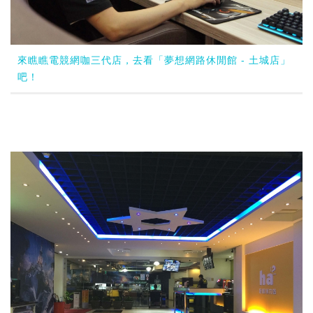
來瞧瞧電競網咖三代店，去看「夢想網路休閒館 - 土城店」
吧！