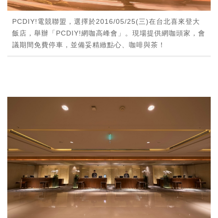
PCDIY!電競聯盟，選擇於2016/05/25(三)在台北喜來登大
飯店，舉辦「PCDIY!網咖高峰會」。現場提供網咖頭家，會
議期間免費停車，並備妥精緻點心、咖啡與茶！