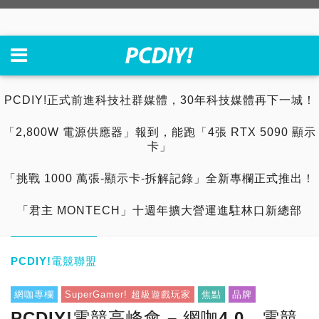
PCDIY!正式前進科技社群媒體，30年科技媒體再下一城！
「2,800W 電源供應器」報到，能跑「4張 RTX 5090 顯示
卡」
「挑戰 1000 萬張-顯示卡-拆解記錄」全新專欄正式推出！
「君主 MONTECH」十週年擴大營運進駐林口新總部
PCDIY!電競聯盟
網咖專欄
SuperGamer! 超級遊戲玩家
焦點
品牌
PCDIY!電競高峰會 – 網咖4.0，電競