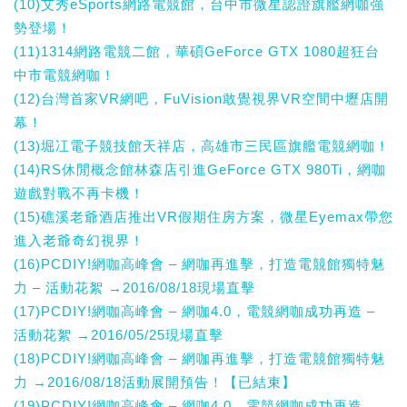
(10)艾秀eSports網路電競館，台中市微星認證旗艦網咖強
勢登場！
(11)1314網路電競二館，華碩GeForce GTX 1080超狂台
中市電競網咖！
(12)台灣首家VR網吧，FuVision敢覺視界VR空間中壢店開
幕！
(13)堀冮電子競技館天祥店，高雄市三民區旗艦電競網咖！
(14)RS休閒概念館林森店引進GeForce GTX 980Ti，網咖
遊戲對戰不再卡機！
(15)礁溪老爺酒店推出VR假期住房方案，微星Eyemax帶您
進入老爺奇幻視界！
(16)PCDIY!網咖高峰會 – 網咖再進擊，打造電競館獨特魅
力 – 活動花絮 →2016/08/18現場直擊
(17)PCDIY!網咖高峰會 – 網咖4.0，電競網咖成功再造 –
活動花絮 →2016/05/25現場直擊
(18)PCDIY!網咖高峰會 – 網咖再進擊，打造電競館獨特魅
力 →2016/08/18活動展開預告！【已結束】
(19)PCDIY!網咖高峰會 – 網咖4.0，電競網咖成功再造