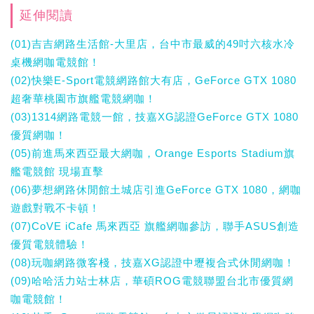
延伸閱讀
(01)吉吉網路生活館-大里店，台中市最威的49吋六核水冷
桌機網咖電競館！
(02)快樂E-Sport電競網路館大有店，GeForce GTX 1080
超奢華桃園市旗艦電競網咖！
(03)1314網路電競一館，技嘉XG認證GeForce GTX 1080
優質網咖！
(05)前進馬來西亞最大網咖，Orange Esports Stadium旗
艦電競館 現場直擊
(06)夢想網路休閒館土城店引進GeForce GTX 1080，網咖
遊戲對戰不卡頓！
(07)CoVE iCafe 馬來西亞 旗艦網咖參訪，聯手ASUS創造
優質電競體驗！
(08)玩咖網路微客棧，技嘉XG認證中壢複合式休閒網咖！
(09)哈哈活力站士林店，華碩ROG電競聯盟台北市優質網
咖電競館！