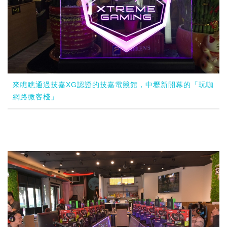
來瞧瞧通過技嘉XG認證的技嘉電競館，中壢新開幕的「玩咖
網路微客棧」