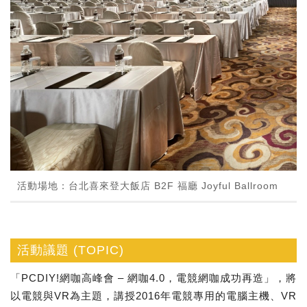
活動場地：台北喜來登大飯店 B2F 福廳 Joyful Ballroom
活動議題 (TOPIC)
「PCDIY!網咖高峰會 – 網咖4.0，電競網咖成功再造」，將
以電競與VR為主題，講授2016年電競專用的電腦主機、VR