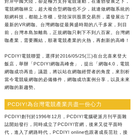
對岸中國大陸，卻是極力支持電競運動，在蓬勃發展之下，
電競網咖林立，超大複合型網咖也不少，就連做網咖系統的
順網科技，都能上市櫃，登陸深圳股票交易所，還發展出了
最新的VR網咖。台灣網咖從最興盛時期的八千多家，到目
前，台灣本島加離島，正規網咖只剩下不到八百家。台灣網
咖產業，需要團結，順著電競產業的火熱，再創新的高峰！
PCDIY!電競聯盟，選擇於2016/05/25(三)在台北喜來登大
飯店，舉辦「PCDIY!網咖高峰會」，提出「網咖4.0，電競
網咖成功再造」議題，將以站在網咖經營者的角度，來剖析
當今電競級網咖的必備條件，網咖成功案例分享，以及未來
網咖的新趨勢。
PCDIY!為台灣電競產業共盡一份心力
PCDIY!創刊於1996年12月，PCDIY!電腦硬派月刊平面雜
誌開始發行，同時成立了PCDIY!官網，後來又從平面時
代，進入了網路時代，PCDIY! online也跟著成長茁壯，接