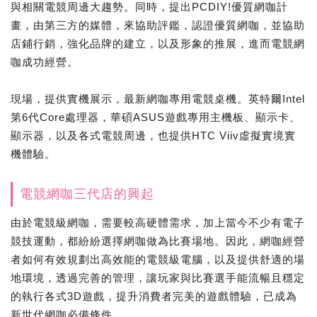
與相關電競周邊大趨勢。同時，提出PCDIY!優質網咖計
畫，由第三方的媒體，來協助評鑑，認證優質網咖，並協助
店鋪行銷，強化品牌的建立，以及形象的推展，進而電競網
咖成功經營。
現場，提供實機展示，最新網咖專用電競桌機。英特爾Intel
第6代Core處理器，華碩ASUS遊戲專用主機板、顯示卡、
顯示器，以及各式電競周邊，也提供HTC Viiv虛擬實境實
機體驗。
電競網咖三代店的興起
由於電競級網咖，需要較高硬體需求，加上當今不少有電子
競技運動，都紛紛選擇網咖做為比賽場地。因此，網咖經營
者如何有效規劃出高效能的電競級電腦，以及提供舒適的場
地環境，透過完善的管理，讓玩家與比賽選手能流暢且穩定
的執行各式3D遊戲，提升消費者完美的遊戲體驗，已成為
新世代網咖必備條件。