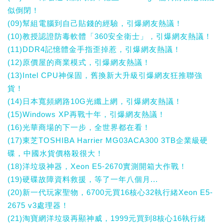
似倒閉！
(09)幫組電腦到自己貼錢的經驗，引爆網友熱議！
(10)教授認證防毒軟體「360安全衛士」，引爆網友熱議！
(11)DDR4記憶體金手指歪掉惹，引爆網友熱議！
(12)原價屋的商業模式，引爆網友熱議！
(13)Intel CPU神保固，舊換新大升級引爆網友狂推聯強
貨！
(14)日本寬頻網路10G光纖上網，引爆網友熱議！
(15)Windows XP再戰十年，引爆網友熱議！
(16)光華商場的下一步，全世界都在看！
(17)東芝TOSHIBA Harrier MG03ACA300 3TB企業級硬
碟，中國水貨價格殺很大！
(18)洋垃圾神器，Xeon E5-2670實測開箱大作戰！
(19)硬碟故障資料救援，等了一年八個月...
(20)新一代玩家聖物，6700元買16核心32執行緒Xeon E5-
2675 v3處理器！
(21)淘寶網洋垃圾再顯神威，1999元買到8核心16執行緒