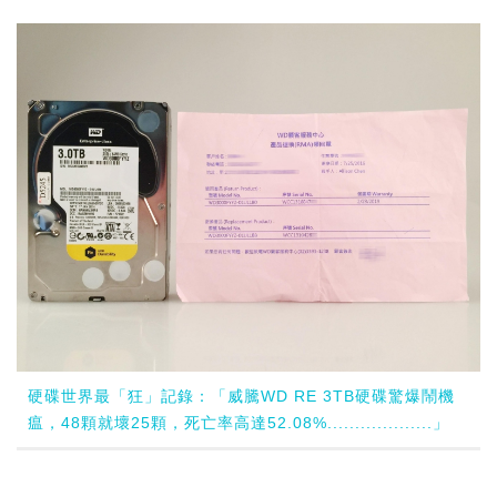
硬碟世界最「狂」記錄：「威騰WD RE 3TB硬碟驚爆鬧機
瘟，48顆就壞25顆，死亡率高達52.08%...................」