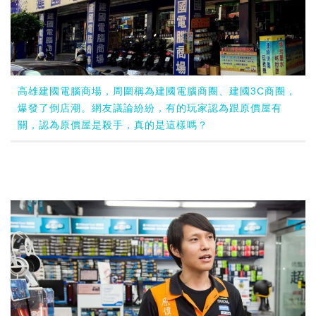
高雄建國電腦商場，周圍稱為建國電腦商圈、建國3C商圈，
爆發了倒店潮。網友議論紛紛，有的玩家認為跟原價屋有
關，認為原價屋是殺手，真的是這樣嗎？