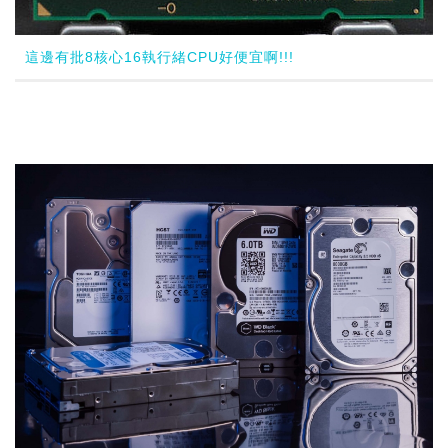
這邊有批8核心16執行緒CPU好便宜啊!!!