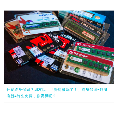
什麼終身保固？網友說：「覺得被騙了！」終身保固≠終身
換新≠終生免費，你覺得呢？