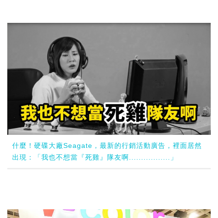
什麼！硬碟大廠Seagate，最新的行銷活動廣告，裡面居然
出現：「我也不想當『死雞』隊友啊.................」