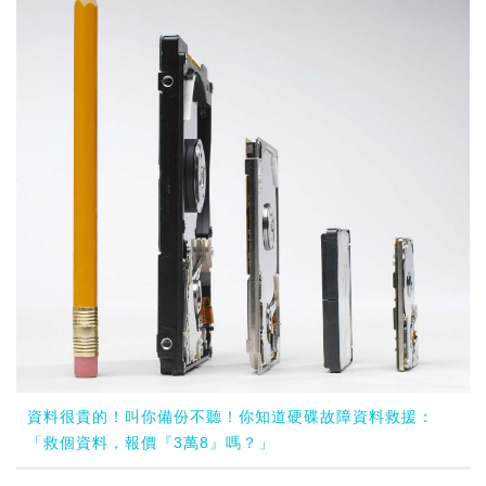
資料很貴的！叫你備份不聽！你知道硬碟故障資料救援：
「救個資料，報價『3萬8』嗎？」