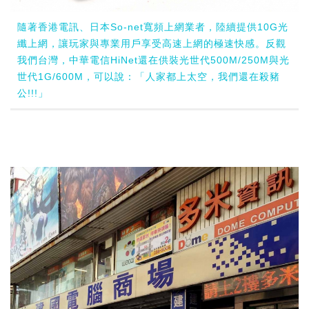
隨著香港電訊、日本So-net寬頻上網業者，陸續提供10G光
纖上網，讓玩家與專業用戶享受高速上網的極速快感。反觀
我們台灣，中華電信HiNet還在供裝光世代500M/250M與光
世代1G/600M，可以說：「人家都上太空，我們還在殺豬
公!!!」