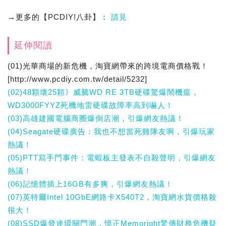
→更多的【PCDIY!八卦】：
請見
延伸閱讀
(01)光華商場的新危機，淘寶網帶來的跨境電商價格戰！
[http://www.pcdiy.com.tw/detail/5232]
(02)48顆壞25顆》威騰WD RE 3TB硬碟驚爆鬧機瘟，
WD3000FYYZ死機地雷硬碟故障率高到嚇人！
(03)高雄建國電腦商圈爆倒店潮，引爆網友熱議！
(04)Seagate硬碟廣告：我也不想當死雞隊友啊，引爆玩家
熱議！
(05)PTT寫手門事件：電蝦板主發表不自殺聲明，引爆網友
熱議！
(06)記憶體插上16GB有多爽，引爆網友熱議！
(07)英特爾Intel 10GbE網路卡X540T2，淘寶網水貨價格殺
很大！
(08)SSD爆發連環關門潮，憶正Memoright驚傳財務危機疑