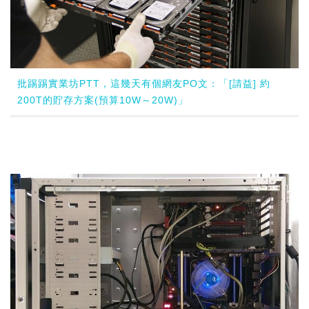
批踢踢實業坊PTT，這幾天有個網友PO文：「[請益] 約
200T的貯存方案(預算10W～20W)」