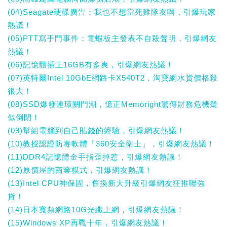
(04)Seagate硬碟廣告：我也不想當死雞隊友啊，引爆玩家
熱議！
(05)PTT寫手門事件：電蝦板主發表不自殺聲明，引爆網友
熱議！
(06)記憶體插上16GB有多爽，引爆網友熱議！
(07)英特爾Intel 10GbE網路卡X540T2，淘寶網水貨價格殺
很大！
(08)SSD爆發連環關門潮，憶正Memoright驚傳財務危機疑
似倒閉！
(09)幫組電腦到自己貼錢的經驗，引爆網友熱議！
(10)教授認證防毒軟體「360安全衛士」，引爆網友熱議！
(11)DDR4記憶體金手指歪掉惹，引爆網友熱議！
(12)原價屋的商業模式，引爆網友熱議！
(13)Intel CPU神保固，舊換新大升級引爆網友狂推聯強
貨！
(14)日本寬頻網路10G光纖上網，引爆網友熱議！
(15)Windows XP再戰十年，引爆網友熱議！