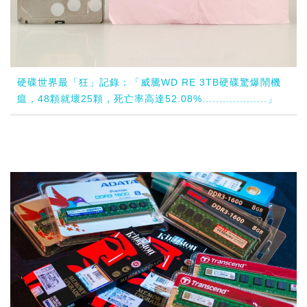
硬碟世界最「狂」記錄：「威騰WD RE 3TB硬碟驚爆鬧機
瘟，48顆就壞25顆，死亡率高達52.08%...................」