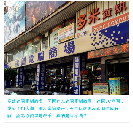
高雄建國電腦商場，周圍稱為建國電腦商圈、建國3C商圈，
爆發了倒店潮。網友議論紛紛，有的玩家認為跟原價屋有
關，認為原價屋是殺手，真的是這樣嗎？