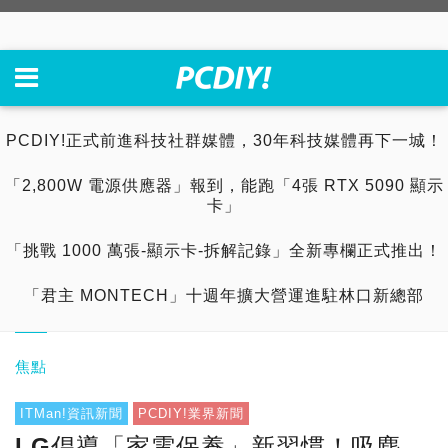
PCDIY!正式前進科技社群媒體，30年科技媒體再下一城！
「2,800W 電源供應器」報到，能跑「4張 RTX 5090 顯示
卡」
「挑戰 1000 萬張-顯示卡-拆解記錄」全新專欄正式推出！
「君主 MONTECH」十週年擴大營運進駐林口新總部
焦點
ITMan!資訊新聞
PCDIY!業界新聞
LG倡導「家電保養」新習慣！吸塵