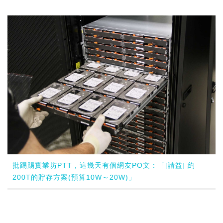
批踢踢實業坊PTT，這幾天有個網友PO文：「[請益] 約
200T的貯存方案(預算10W～20W)」