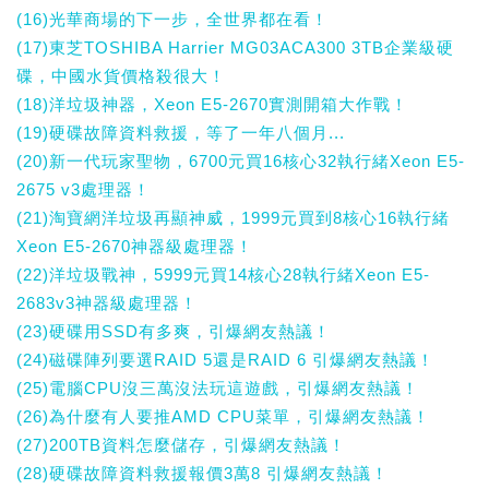
(16)光華商場的下一步，全世界都在看！
(17)東芝TOSHIBA Harrier MG03ACA300 3TB企業級硬
碟，中國水貨價格殺很大！
(18)洋垃圾神器，Xeon E5-2670實測開箱大作戰！
(19)硬碟故障資料救援，等了一年八個月...
(20)新一代玩家聖物，6700元買16核心32執行緒Xeon E5-
2675 v3處理器！
(21)淘寶網洋垃圾再顯神威，1999元買到8核心16執行緒
Xeon E5-2670神器級處理器！
(22)洋垃圾戰神，5999元買14核心28執行緒Xeon E5-
2683v3神器級處理器！
(23)硬碟用SSD有多爽，引爆網友熱議！
(24)磁碟陣列要選RAID 5還是RAID 6 引爆網友熱議！
(25)電腦CPU沒三萬沒法玩這遊戲，引爆網友熱議！
(26)為什麼有人要推AMD CPU菜單，引爆網友熱議！
(27)200TB資料怎麼儲存，引爆網友熱議！
(28)硬碟故障資料救援報價3萬8 引爆網友熱議！