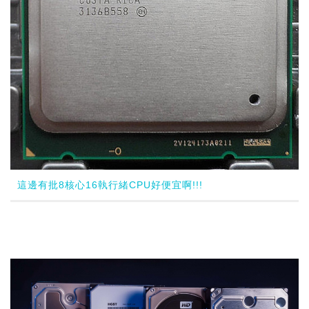
這邊有批8核心16執行緒CPU好便宜啊!!!