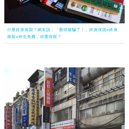
什麼終身保固？網友說：「覺得被騙了！」終身保固≠終身
換新≠終生免費，你覺得呢？