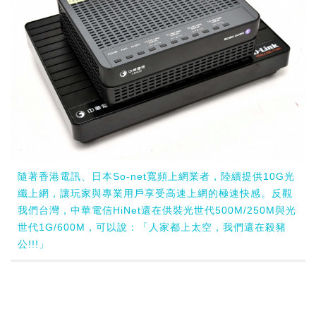
隨著香港電訊、日本So-net寬頻上網業者，陸續提供10G光
纖上網，讓玩家與專業用戶享受高速上網的極速快感。反觀
我們台灣，中華電信HiNet還在供裝光世代500M/250M與光
世代1G/600M，可以說：「人家都上太空，我們還在殺豬
公!!!」