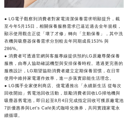
● LG電子觀察到消費者對家電清潔保養需求明顯提升，截
至今年5月15日，相關保養服務需求已逼近過去全年規模，
顯示使用觀念正從「壞了才修」轉向「主動保養」，其中洗
衣機與吸塵器保養需求分別較去年同期成長153% 與
286%。
● 消費者可透過官網與客服專線提供預約LG原廠尊榮保養
服務，由專人協助確認機型與安排保養時程。透過更完善的
服務設計，LG期望協助消費者建立定期保養習慣，在日常
使用中維持家電運作效率，進一步落實節能生活理念。
● LG攜手全家便利商店、億電通推出「永續新生活 從每次
回收開始」舊電池回收活動，鼓勵消費者回收LG掃地機與
吸塵器舊電池，即日起至8月4日完成指定回收可獲原廠電池
7折優惠券與Let’s Café美式咖啡兌換券，共同實踐家電永
續循環。