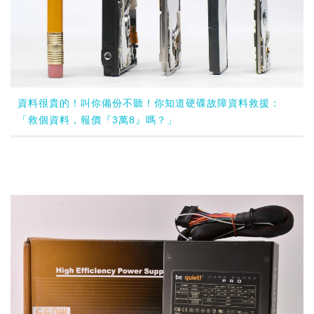
資料很貴的！叫你備份不聽！你知道硬碟故障資料救援：
「救個資料，報價『3萬8』嗎？」