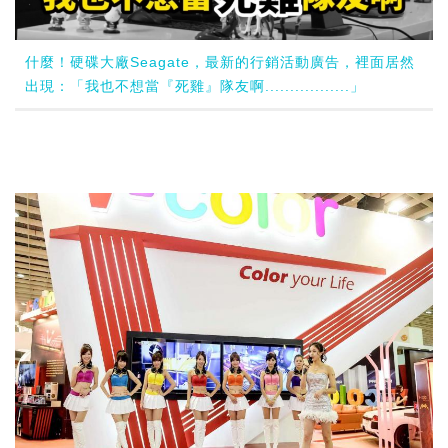
什麼！硬碟大廠Seagate，最新的行銷活動廣告，裡面居然
出現：「我也不想當『死雞』隊友啊.................」