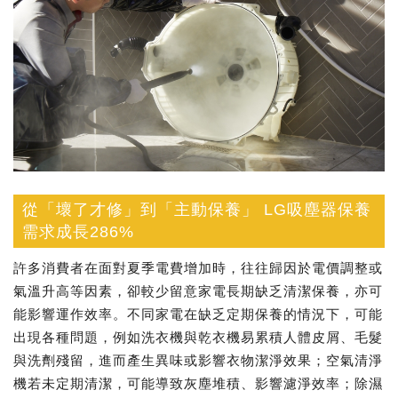
從「壞了才修」到「主動保養」 LG吸塵器保養
需求成長286%
許多消費者在面對夏季電費增加時，往往歸因於電價調整或
氣溫升高等因素，卻較少留意家電長期缺乏清潔保養，亦可
能影響運作效率。不同家電在缺乏定期保養的情況下，可能
出現各種問題，例如洗衣機與乾衣機易累積人體皮屑、毛髮
與洗劑殘留，進而產生異味或影響衣物潔淨效果；空氣清淨
機若未定期清潔，可能導致灰塵堆積、影響濾淨效率；除濕