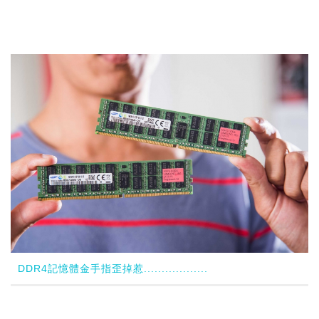
DDR4記憶體金手指歪掉惹..................