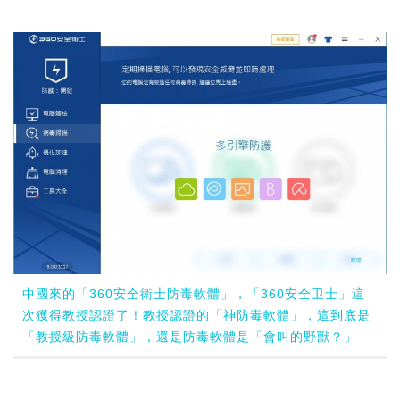
中國來的「360安全衛士防毒軟體」，「360安全卫士」這
次獲得教授認證了！教授認證的「神防毒軟體」，這到底是
「教授級防毒軟體」，還是防毒軟體是「會叫的野獸？」