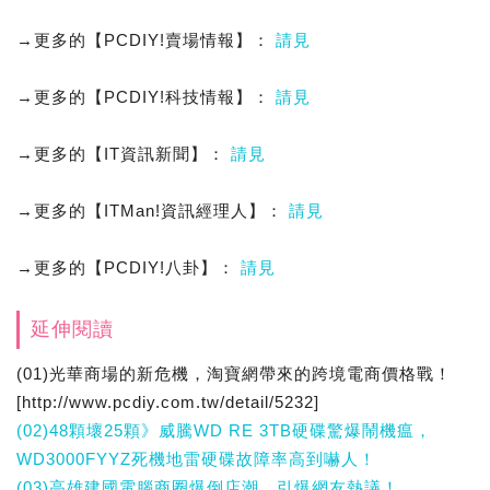
→更多的【PCDIY!賣場情報】：
請見
→更多的【PCDIY!科技情報】：
請見
→更多的【IT資訊新聞】：
請見
→更多的【ITMan!資訊經理人】：
請見
→更多的【PCDIY!八卦】：
請見
延伸閱讀
(01)光華商場的新危機，淘寶網帶來的跨境電商價格戰！
[http://www.pcdiy.com.tw/detail/5232]
(02)48顆壞25顆》威騰WD RE 3TB硬碟驚爆鬧機瘟，
WD3000FYYZ死機地雷硬碟故障率高到嚇人！
(03)高雄建國電腦商圈爆倒店潮，引爆網友熱議！