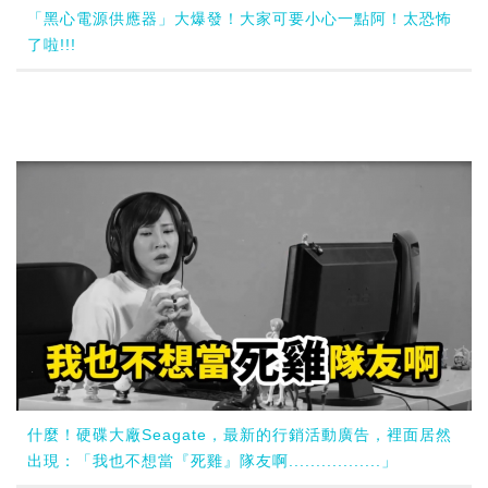
「黑心電源供應器」大爆發！大家可要小心一點阿！太恐怖
了啦!!!
什麼！硬碟大廠Seagate，最新的行銷活動廣告，裡面居然
出現：「我也不想當『死雞』隊友啊.................」