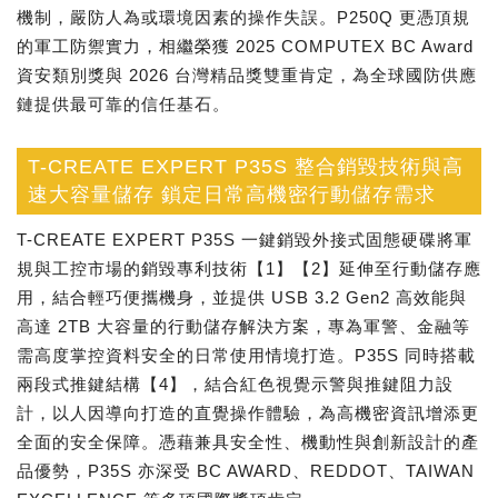
機制，嚴防人為或環境因素的操作失誤。P250Q 更憑頂規
的軍工防禦實力，相繼榮獲 2025 COMPUTEX BC Award
資安類別獎與 2026 台灣精品獎雙重肯定，為全球國防供應
鏈提供最可靠的信任基石。
T-CREATE EXPERT P35S 整合銷毀技術與高
速大容量儲存 鎖定日常高機密行動儲存需求
T-CREATE EXPERT P35S 一鍵銷毀外接式固態硬碟將軍
規與工控市場的銷毀專利技術【1】【2】延伸至行動儲存應
用，結合輕巧便攜機身，並提供 USB 3.2 Gen2 高效能與
高達 2TB 大容量的行動儲存解決方案，專為軍警、金融等
需高度掌控資料安全的日常使用情境打造。P35S 同時搭載
兩段式推鍵結構【4】，結合紅色視覺示警與推鍵阻力設
計，以人因導向打造的直覺操作體驗，為高機密資訊增添更
全面的安全保障。憑藉兼具安全性、機動性與創新設計的產
品優勢，P35S 亦深受 BC AWARD、REDDOT、TAIWAN