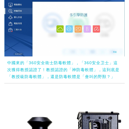
中國來的「360安全衛士防毒軟體」，「360安全卫士」這
次獲得教授認證了！教授認證的「神防毒軟體」，這到底是
「教授級防毒軟體」，還是防毒軟體是「會叫的野獸？」