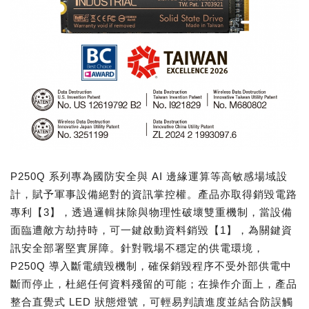
P250Q 系列專為國防安全與 AI 邊緣運算等高敏感場域設
計，賦予軍事設備絕對的資訊掌控權。產品亦取得銷毀電路
專利【3】，透過邏輯抹除與物理性破壞雙重機制，當設備
面臨遭敵方劫持時，可一鍵啟動資料銷毀【1】，為關鍵資
訊安全部署堅實屏障。針對戰場不穩定的供電環境，
P250Q 導入斷電續毀機制，確保銷毀程序不受外部供電中
斷而停止，杜絕任何資料殘留的可能；在操作介面上，產品
整合直覺式 LED 狀態燈號，可輕易判讀進度並結合防誤觸