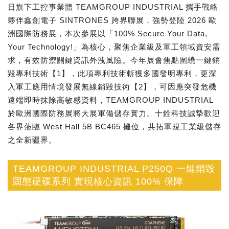
日旗下工控事業體 TEAMGROUP INDUSTRIAL 攜手戰略
夥伴鑫創電子 SINTRONES 跨界聯展，強勢登陸 2026 歐
洲國際防務展，本次參展以「100% Secure Your Data,
Your Technology!」為核心，聚焦企業級及軍工領域資安需
求，有效防禦關鍵資訊外洩風險。今年展會焦點圍繞一鍵銷
毀專利技術【1】，此項專利技術斬獲多國發明專利，更深
入軍工應用情境發展無線銷毀技術【2】，可因應突發危機
遠端即時抹除高敏感資料，TEAMGROUP INDUSTRIAL
於歐洲國際防務展將大展軍備儲存實力。十銓科技誠摯歡迎
各界蒞臨 West Hall 5B BC465 攤位，共拓軍規工業級儲存
之全新疆界。
TEAMGROUP INDUSTRIAL P250Q 一鍵銷毀
固態硬碟系列 實現核心資訊 100% 保障