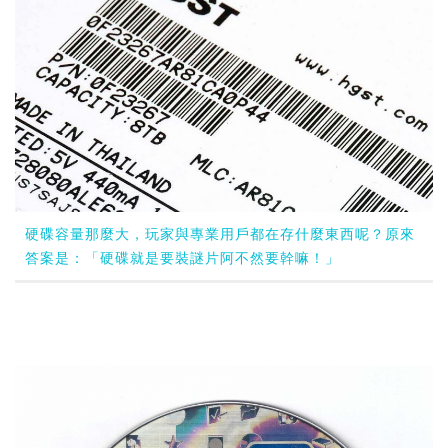
硬碟容量那麼大，玩家與專業用戶都在存什麼東西呢？原來
答案是：「硬碟就是要裝謎片阿不然要幹嘛！」