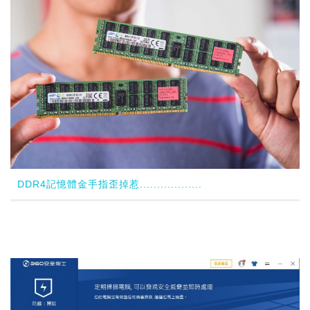
DDR4記憶體金手指歪掉惹..................