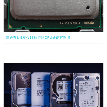
這邊有批8核心16執行緒CPU好便宜啊!!!