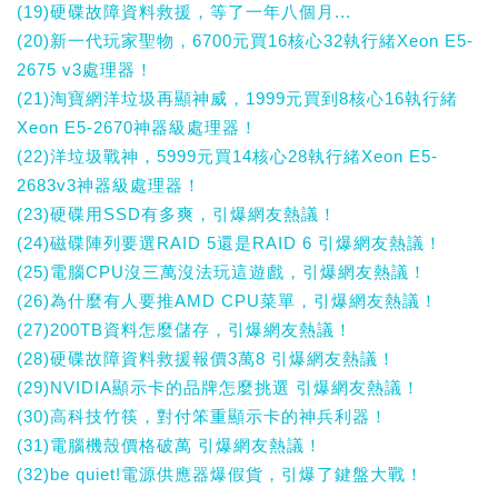
(19)硬碟故障資料救援，等了一年八個月...
(20)新一代玩家聖物，6700元買16核心32執行緒Xeon E5-
2675 v3處理器！
(21)淘寶網洋垃圾再顯神威，1999元買到8核心16執行緒
Xeon E5-2670神器級處理器！
(22)洋垃圾戰神，5999元買14核心28執行緒Xeon E5-
2683v3神器級處理器！
(23)硬碟用SSD有多爽，引爆網友熱議！
(24)磁碟陣列要選RAID 5還是RAID 6 引爆網友熱議！
(25)電腦CPU沒三萬沒法玩這遊戲，引爆網友熱議！
(26)為什麼有人要推AMD CPU菜單，引爆網友熱議！
(27)200TB資料怎麼儲存，引爆網友熱議！
(28)硬碟故障資料救援報價3萬8 引爆網友熱議！
(29)NVIDIA顯示卡的品牌怎麼挑選 引爆網友熱議！
(30)高科技竹筷，對付笨重顯示卡的神兵利器！
(31)電腦機殼價格破萬 引爆網友熱議！
(32)be quiet!電源供應器爆假貨，引爆了鍵盤大戰！