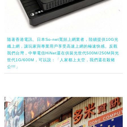
隨著香港電訊、日本So-net寬頻上網業者，陸續提供10G光
纖上網，讓玩家與專業用戶享受高速上網的極速快感。反觀
我們台灣，中華電信HiNet還在供裝光世代500M/250M與光
世代1G/600M，可以說：「人家都上太空，我們還在殺豬
公!!!」