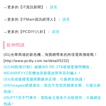
→更多的【IT資訊新聞】：
請見
→更多的【ITMan!資訊經理人】：
請見
→更多的【PCDIY!八卦】：
請見
延伸閱讀
(01)光華商場的新危機，淘寶網帶來的跨境電商價格戰！
[http://www.pcdiy.com.tw/detail/5232]
(02)48顆壞25顆》威騰WD RE 3TB硬碟驚爆鬧機瘟，
WD3000FYYZ死機地雷硬碟故障率高到嚇人！
(03)高雄建國電腦商圈爆倒店潮，引爆網友熱議！
(04)Seagate硬碟廣告：我也不想當死雞隊友啊，引爆玩家
熱議！
(05)PTT寫手門事件：電蝦板主發表不自殺聲明，引爆網友
熱議！