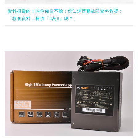
資料很貴的！叫你備份不聽！你知道硬碟故障資料救援：
「救個資料，報價『3萬8』嗎？」