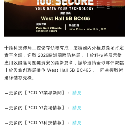
十銓科技佈局工控儲存領域有成，屢獲國內外權威獎項肯定
實至名歸，迎戰 2026歐洲國際防務展，十銓科技將展示從
應用效能邁向關鍵資安的銓新篇章，誠摯邀請全球夥伴親臨
十銓與鑫創聯展攤位 West Hall 5B BC465，一同掌握戰術
邊緣儲存先機。
→更多的【PCDIY!業界新聞】：
請見
→更多的【PCDIY!賣場情報】：
請見
→更多的【PCDIY!科技情報】：
請見