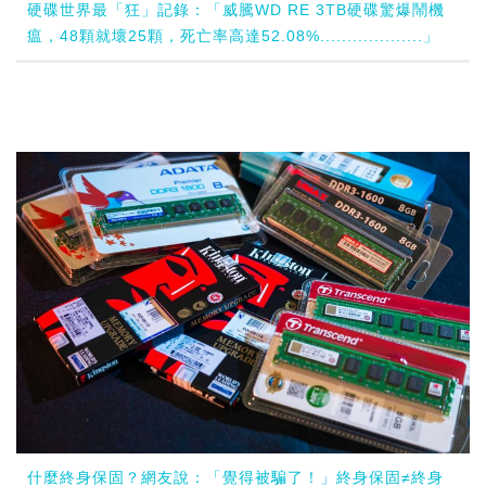
硬碟世界最「狂」記錄：「威騰WD RE 3TB硬碟驚爆鬧機
瘟，48顆就壞25顆，死亡率高達52.08%...................」
什麼終身保固？網友說：「覺得被騙了！」終身保固≠終身