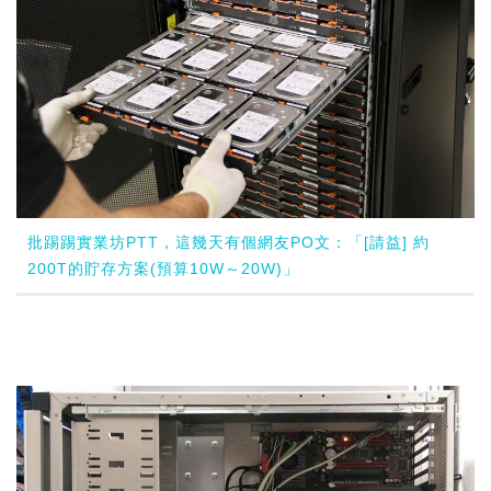
批踢踢實業坊PTT，這幾天有個網友PO文：「[請益] 約
200T的貯存方案(預算10W～20W)」