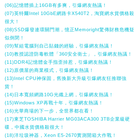
(06)記憶體插上16GB有多爽，引爆網友熱議！
(07)英特爾Intel 10GbE網路卡X540T2，淘寶網水貨價格殺
很大！
(08)SSD爆發連環關門潮，憶正Memoright驚傳財務危機疑
似倒閉！
(09)幫組電腦到自己貼錢的經驗，引爆網友熱議！
(10)教授認證防毒軟體「360安全衛士」，引爆網友熱議！
(11)DDR4記憶體金手指歪掉惹，引爆網友熱議！
(12)原價屋的商業模式，引爆網友熱議！
(13)Intel CPU神保固，舊換新大升級引爆網友狂推聯強
貨！
(14)日本寬頻網路10G光纖上網，引爆網友熱議！
(15)Windows XP再戰十年，引爆網友熱議！
(16)光華商場的下一步，全世界都在看！
(17)東芝TOSHIBA Harrier MG03ACA300 3TB企業級硬
碟，中國水貨價格殺很大！
(18)洋垃圾神器，Xeon E5-2670實測開箱大作戰！