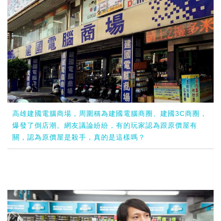
高雄建國電腦商場，周圍稱為建國電腦商圈、建國3C商圈，
爆發了倒店潮。網友議論紛紛，有的玩家認為跟原價屋有
關，認為原價屋是殺手，真的是這樣嗎？