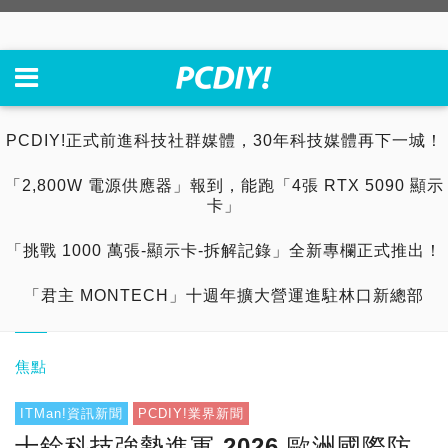
PCDIY!正式前進科技社群媒體，30年科技媒體再下一城！
「2,800W 電源供應器」報到，能跑「4張 RTX 5090 顯示
卡」
「挑戰 1000 萬張-顯示卡-拆解記錄」全新專欄正式推出！
「君主 MONTECH」十週年擴大營運進駐林口新總部
焦點
ITMan!資訊新聞
PCDIY!業界新聞
十銓科技強勢進軍 2026 歐洲國際防