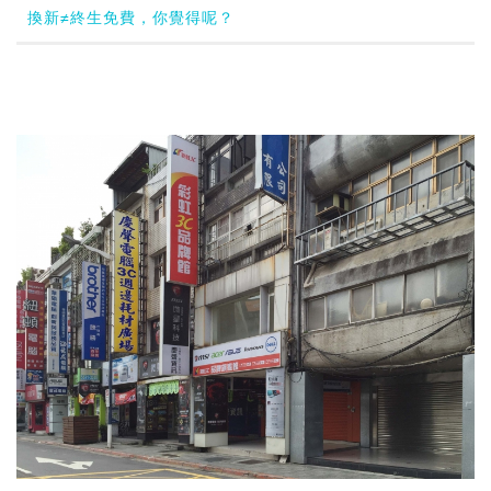
換新≠終生免費，你覺得呢？