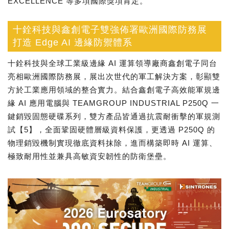
EXCELLENCE 等多項國際獎項肯定。
十銓科技與鑫創電子雙強佈署歐洲國際防務展
打造 Edge AI 邊緣防禦體系
十銓科技與全球工業級邊緣 AI 運算領導廠商鑫創電子同台
亮相歐洲國際防務展，展出次世代的軍工解決方案，彰顯雙
方於工業應用領域的整合實力。結合鑫創電子高效能軍規邊
緣 AI 應用電腦與 TEAMGROUP INDUSTRIAL P250Q 一
鍵銷毀固態硬碟系列，雙方產品皆通過抗震耐衝擊的軍規測
試【5】，全面鞏固硬體層級資料保護，更透過 P250Q 的
物理銷毀機制實現徹底資料抹除，進而構築即時 AI 運算、
極致耐用性並兼具高敏資安韌性的防衛堡壘。