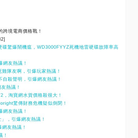
來的跨境電商價格戰！
32]
3TB硬碟驚爆鬧機瘟，WD3000FYYZ死機地雷硬碟故障率高
引爆網友熱議！
想當死雞隊友啊，引爆玩家熱議！
表不自殺聲明，引爆網友熱議！
網友熱議！
X540T2，淘寶網水貨價格殺很大！
oright驚傳財務危機疑似倒閉！
引爆網友熱議！
衛士」，引爆網友熱議！
引爆網友熱議！
議！