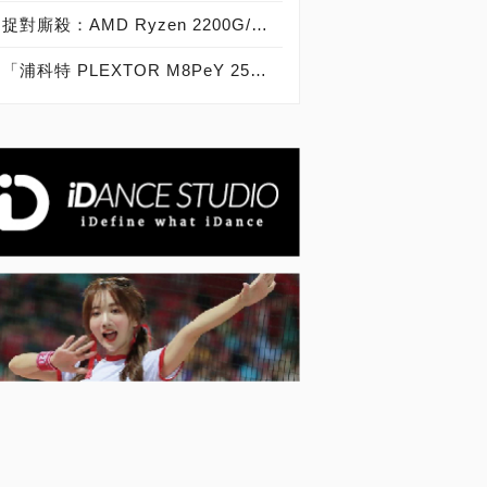
捉對廝殺：AMD Ryzen 2200G/2400G VS Intel Core i3-8100/i5-8400
「浦科特 PLEXTOR M8PeY 256GB、512GB、1TB」實測開箱，玩家級NVMe型PCIe 3.0 x4 SSD效能實測大作戰！