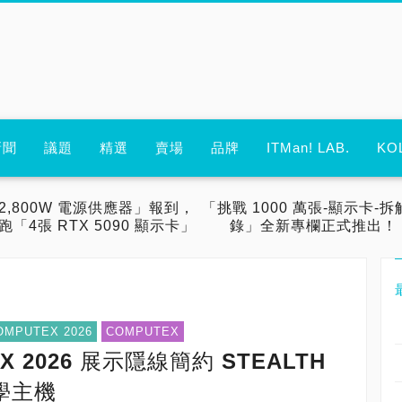
新聞
議題
精選
賣場
品牌
ITMan! LAB.
KO
2,800W 電源供應器」報到，
「挑戰 1000 萬張-顯示卡-拆
跑「4張 RTX 5090 顯示卡」
錄」全新專欄正式推出！
OMPUTEX 2026
COMPUTEX
 2026 展示隱線簡約 STEALTH
學主機