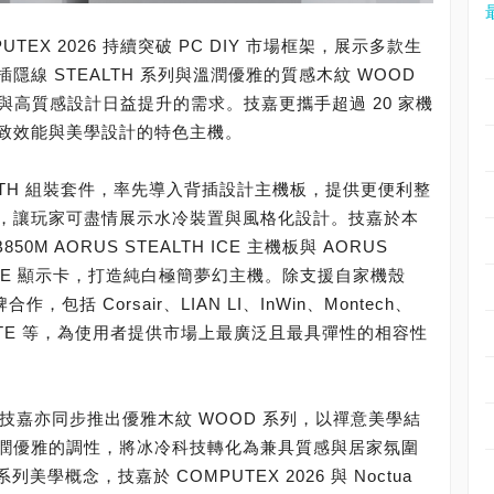
EX 2026 持續突破 PC DIY 市場框架，展示多款生
線 STEALTH 系列與溫潤優雅的質感木紋 WOOD
化與高質感設計日益提升的需求。技嘉更攜手超過 20 家機
致效能與美學設計的特色主機。
 STEALTH 組裝套件，率先導入背插設計主機板，提供更便利整
，讓玩家可盡情展示水冷裝置與風格化設計。技嘉於本
50M AORUS STEALTH ICE 主機板與 AORUS
ALTH ICE 顯示卡，打造純白極簡夢幻主機。除支援自家機殼
包括 Corsair、LIAN LI、InWin、Montech、
ster、HYTE 等，為使用者提供市場上最廣泛且最具彈性的相容性
外，技嘉亦同步推出優雅木紋 WOOD 系列，以禪意美學結
潤優雅的調性，將冰冷科技轉化為兼具質感與居家氛圍
美學概念，技嘉於 COMPUTEX 2026 與 Noctua