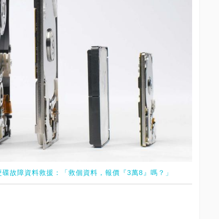
硬碟故障資料救援：「救個資料，報價『3萬8』嗎？」