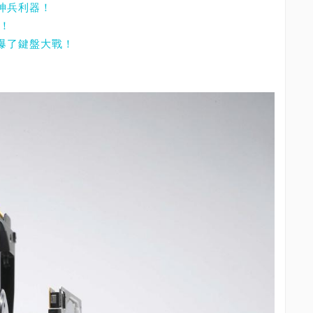
的神兵利器！
議！
，引爆了鍵盤大戰！