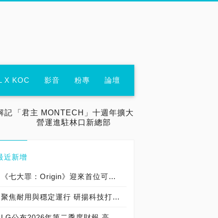
L X KOC
影音
粉專
論壇
解記
「君主 MONTECH」十週年擴大
營運進駐林口新總部
最近新增
《七大罪：Origin》迎來首位可遊玩十誡角色「德里艾利」
聚焦耐用與穩定運行 研揚科技打造新一代 COM Express Type 6 模組
LG公布2026年第二季度財報 高附加價值產品銷售成長與成本競爭力提升，營業獲利年增 147%