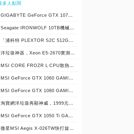
最多人點閱
GIGABYTE GeForce GTX 1070 Xtreme Gaming實測開箱，電競級顯示卡中的頂尖之作！
Seagate IRONWOLF 10TB機械硬碟實測開箱，氦氣填充那嘶狼守護者NAS HDD
「浦科特 PLEXTOR S2C 512GB SSD」實測開箱，超值型固態硬碟中的優質好貨！
洋垃圾神器，Xeon E5-2670實測開箱大作戰！
MSI CORE FROZR L CPU散熱器實測開箱，微星電競產品再添新兵
MSI GeForce GTX 1060 GAMING X 6G實測開箱，玩家級電競顯示卡中的神兵利器！
MSI GeForce GTX 1080 GAMING X 8G實測開箱，史上最強大Pascal自製顯示卡全面來襲！
淘寶網洋垃圾再顯神威，1999元買到8核心16執行緒Xeon E5-2670神器級處理器！
MSI GeForce GTX 1050 Ti GAMING X 4G實測開箱，中階電競顯示卡中的玩家精品！
微星MSI Aegis X-026TW快打旋風V同梱版實測開箱，VR電競桌機的頂尖之作！