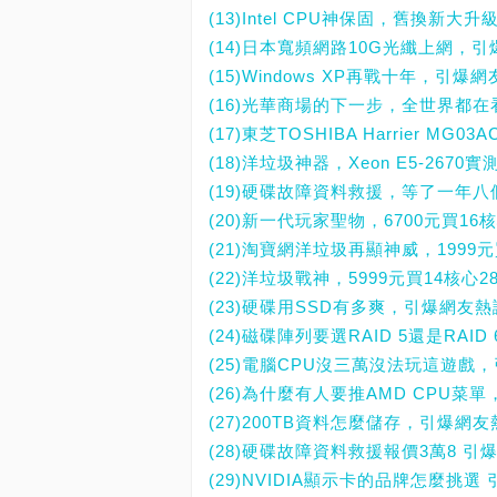
(13)Intel CPU神保固，舊換新
(14)日本寬頻網路10G光纖上網，
(15)Windows XP再戰十年，引爆
(16)光華商場的下一步，全世界都在
(17)東芝TOSHIBA Harrier 
(18)洋垃圾神器，Xeon E5-267
(19)硬碟故障資料救援，等了一年八個
(20)新一代玩家聖物，6700元買16核心
(21)淘寶網洋垃圾再顯神威，1999元
(22)洋垃圾戰神，5999元買14核心2
(23)硬碟用SSD有多爽，引爆網友
(24)磁碟陣列要選RAID 5還是RAI
(25)電腦CPU沒三萬沒法玩這遊戲
(26)為什麼有人要推AMD CPU菜
(27)200TB資料怎麼儲存，引爆網
(28)硬碟故障資料救援報價3萬8 引
(29)NVIDIA顯示卡的品牌怎麼挑選