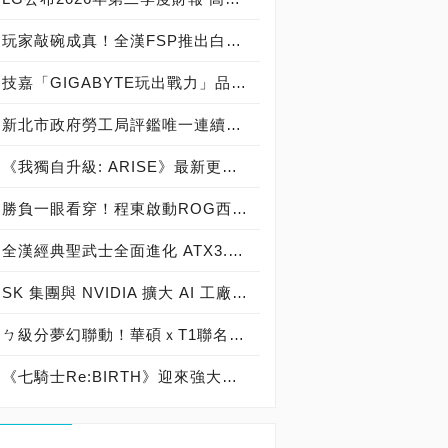
玩家敲碗成真！全漢FSP推出白色 VITA PM MIT 1000W 靜音電源純白上市！ MIT 白金電源首度披上純白戰袍，支援 ATX 3.1、PCIe 5.1，10年保固！
技嘉「GIGABYTE玩出戰力」品牌活動8/3讓玩家「找到專屬配備」
新北市政府勞工局評鑑唯一連續三年獲獎企業！ 宏正三度榮膺新北市政府<友善移工企業>殊榮
《我獨自升級: ARISE》最新更新 成振宇覺醒闇影君主繼承者
勝負一眼看穿！程東啟動ROG西風之神 雙螢幕AI致勝全局
全漢經典聖武士全面進化 ATX3.1，價格不變！FSP VIC BD+ 電競入門最強銅牌電源！ ATX 3.1、全新壓紋線材、登錄享 5 年保固，打造新世代入門電競首選
SK 集團與 NVIDIA 擴大 AI 工廠與次世代記憶體策略合作 規模逾 5,000 億美元的 NVIDIA-SK AI 計畫（NVIDIA-SK AI Initiative）， 涵蓋 SK Telecom 最高達 2GW 的 AI 工廠，以及與 SK 海力士的長期 AI 記憶體合作
ㄅ級分夢幻聯動！華碩ｘT1聯名顯示卡全台盛大開賣
《七騎士Re:BIRTH》迎來強大的全新英雄[天劍]宣嵐 同步推出韓國主題劇情