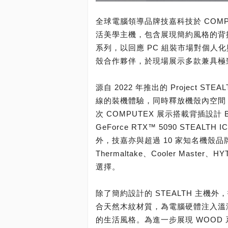
全球電腦領導品牌技嘉科技於 COMPUT
活美學主機，包含展現簡約風格的背插隱
系列，以回應 PC 組裝市場對個人
殼合作夥伴，於現場展示多款兼具極
源自 2022 年推出的 Project
線的裝機體驗，同時釋放機殼內空間
次 COMPUTEX 展示搭載背插設計 B8
GeForce RTX™ 5090 STE
外，技嘉亦與超過 10 家知名機殼品牌合作，
Thermaltake、Cooler Ma
選擇。
除了簡約設計的 STEALTH 主機
合天然木紋材質，為電腦硬體注入溫
的生活風格。為進一步展現 WOOD 系列