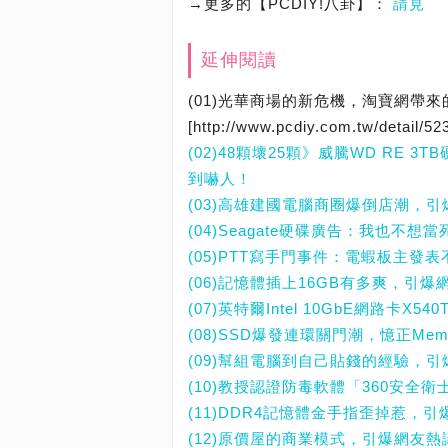
→更多的【PCDIY!八卦】：
請見
延伸閱讀
(01)光華商場的新危機，淘寶網帶
[http://www.pcdiy.com.tw/detail/52
(02)48顆壞25顆》威騰WD RE 
到嚇人！
(03)高雄建國電腦商圈爆倒店潮，
(04)Seagate硬碟廣告：我也不
(05)PTT寫手門事件：電蝦板主發
(06)記憶體插上16GB有多爽，引爆
(07)英特爾Intel 10GbE網路卡
(08)SSD爆發連環關門潮，憶正Mem
(09)幫組電腦到自己貼錢的經驗，
(10)教授認證防毒軟體「360安全
(11)DDR4記憶體金手指歪掉惹，
(12)原價屋的商業模式，引爆網友熱