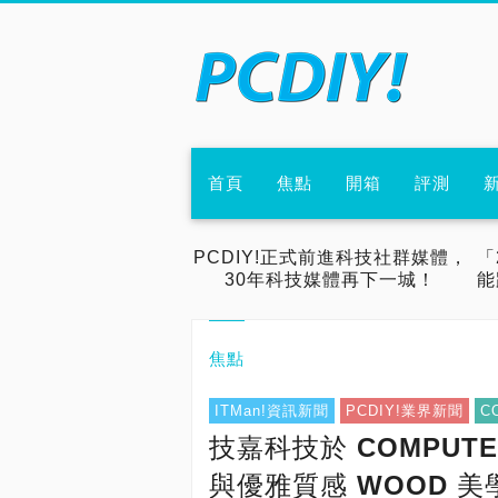
首頁
焦點
開箱
評測
PCDIY!正式前進科技社群媒體，
「
30年科技媒體再下一城！
能
焦點
ITMan!資訊新聞
PCDIY!業界新聞
C
技嘉科技於 COMPUTEX
與優雅質感 WOOD 美