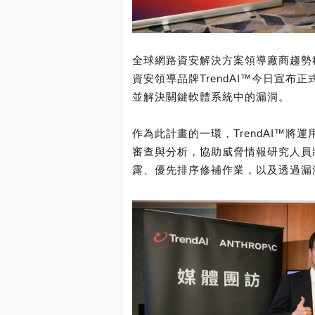
全球網路資安解決方案領導廠商趨勢科
資安領導品牌TrendAI™今日宣布正式參
並解決關鍵軟體系統中的漏洞。
作為此計畫的一環，TrendAI™將運用Ant
審查與分析，協助威脅情報研究人員
露、優先排序修補作業，以及透過漏