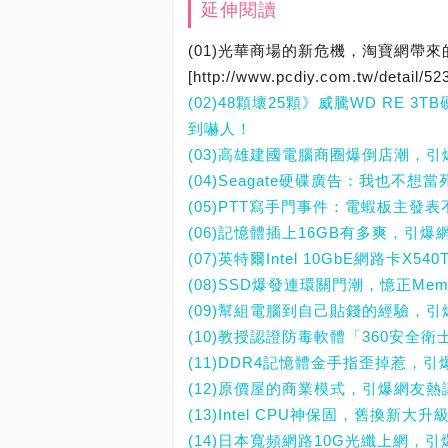
延伸閱讀
(01)光華商場的新危機，淘寶網帶
[http://www.pcdiy.com.tw/detail/52
(02)48顆壞25顆》威騰WD RE 
到嚇人！
(03)高雄建國電腦商圈爆倒店潮，
(04)Seagate硬碟廣告：我也不
(05)PTT寫手門事件：電蝦板主發
(06)記憶體插上16GB有多爽，引爆
(07)英特爾Intel 10GbE網路卡
(08)SSD爆發連環關門潮，憶正Mem
(09)幫組電腦到自己貼錢的經驗，
(10)教授認證防毒軟體「360安全
(11)DDR4記憶體金手指歪掉惹，
(12)原價屋的商業模式，引爆網友熱
(13)Intel CPU神保固，舊換新
(14)日本寬頻網路10G光纖上網，