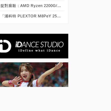
捉對廝殺：AMD Ryzen 2200G/2400G VS Intel Core i3-8100/i5-8400
「浦科特 PLEXTOR M8PeY 256GB、512GB、1TB」實測開箱，玩家級NVMe型PCIe 3.0 x4 SSD效能實測大作戰！