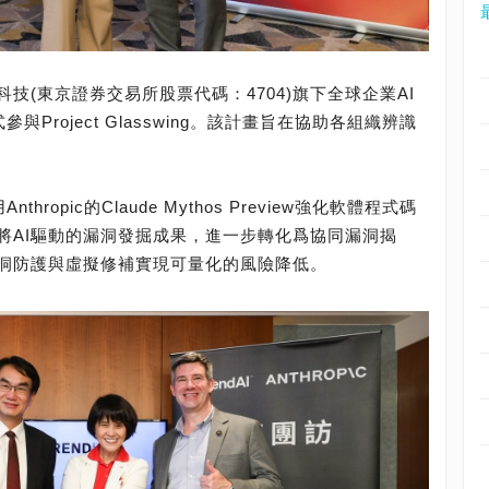
技(東京證券交易所股票代碼：4704)旗下全球企業AI
與Project Glasswing。該計畫旨在協助各組織辨識
hropic的Claude Mythos Preview強化軟體程式碼
將AI驅動的漏洞發掘成果，進一步轉化爲協同漏洞揭
洞防護與虛擬修補實現可量化的風險降低。