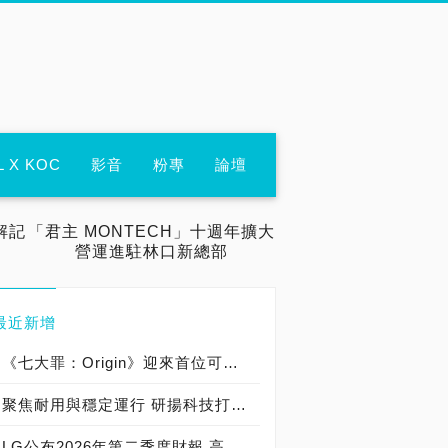
L X KOC
影音
粉專
論壇
解記
「君主 MONTECH」十週年擴大
營運進駐林口新總部
最近新增
《七大罪：Origin》迎來首位可遊玩十誡角色「德里艾利」
聚焦耐用與穩定運行 研揚科技打造新一代 COM Express Type 6 模組
LG公布2026年第二季度財報 高附加價值產品銷售成長與成本競爭力提升，營業獲利年增 147%