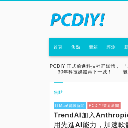
首頁
焦點
開箱
評測
PCDIY!正式前進科技社群媒體，
「
30年科技媒體再下一城！
能
焦點
ITMan!資訊新聞
PCDIY!業界新聞
TrendAI加入Anthropi
用先進AI能力，加速