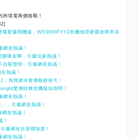
來的跨境電商價格戰！
32]
3TB硬碟驚爆鬧機瘟，WD3000FYYZ死機地雷硬碟故障率高
引爆網友熱議！
想當死雞隊友啊，引爆玩家熱議！
表不自殺聲明，引爆網友熱議！
網友熱議！
X540T2，淘寶網水貨價格殺很大！
oright驚傳財務危機疑似倒閉！
引爆網友熱議！
衛士」，引爆網友熱議！
引爆網友熱議！
議！
大升級引爆網友狂推聯強貨！
引爆網友熱議！