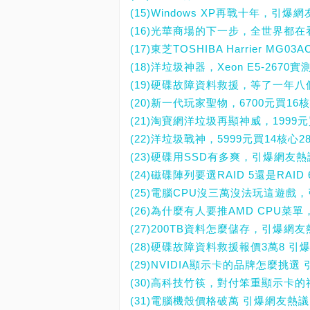
(15)Windows XP再戰十年，引爆
(16)光華商場的下一步，全世界都在
(17)東芝TOSHIBA Harrier 
(18)洋垃圾神器，Xeon E5-267
(19)硬碟故障資料救援，等了一年八個
(20)新一代玩家聖物，6700元買16核心
(21)淘寶網洋垃圾再顯神威，1999元
(22)洋垃圾戰神，5999元買14核心2
(23)硬碟用SSD有多爽，引爆網友
(24)磁碟陣列要選RAID 5還是RAI
(25)電腦CPU沒三萬沒法玩這遊戲
(26)為什麼有人要推AMD CPU菜
(27)200TB資料怎麼儲存，引爆網
(28)硬碟故障資料救援報價3萬8 引
(29)NVIDIA顯示卡的品牌怎麼挑選
(30)高科技竹筷，對付笨重顯示卡
(31)電腦機殼價格破萬 引爆網友熱