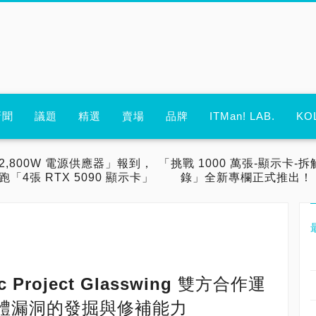
新聞
議題
精選
賣場
品牌
ITMan! LAB.
KO
2,800W 電源供應器」報到，
「挑戰 1000 萬張-顯示卡-拆
跑「4張 RTX 5090 顯示卡」
錄」全新專欄正式推出！
c Project Glasswing 雙方合作運
軟體漏洞的發掘與修補能力