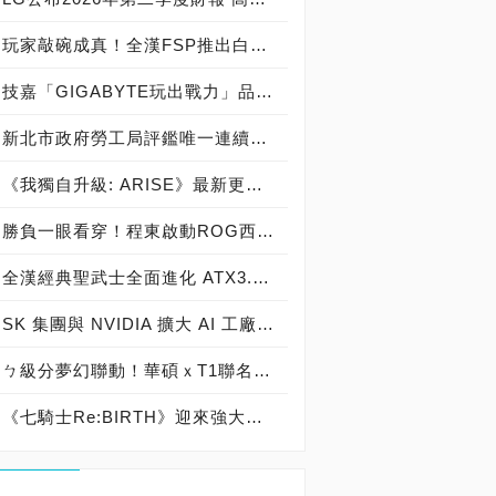
玩家敲碗成真！全漢FSP推出白色 VITA PM MIT 1000W 靜音電源純白上市！ MIT 白金電源首度披上純白戰袍，支援 ATX 3.1、PCIe 5.1，10年保固！
技嘉「GIGABYTE玩出戰力」品牌活動8/3讓玩家「找到專屬配備」
新北市政府勞工局評鑑唯一連續三年獲獎企業！ 宏正三度榮膺新北市政府<友善移工企業>殊榮
《我獨自升級: ARISE》最新更新 成振宇覺醒闇影君主繼承者
勝負一眼看穿！程東啟動ROG西風之神 雙螢幕AI致勝全局
全漢經典聖武士全面進化 ATX3.1，價格不變！FSP VIC BD+ 電競入門最強銅牌電源！ ATX 3.1、全新壓紋線材、登錄享 5 年保固，打造新世代入門電競首選
SK 集團與 NVIDIA 擴大 AI 工廠與次世代記憶體策略合作 規模逾 5,000 億美元的 NVIDIA-SK AI 計畫（NVIDIA-SK AI Initiative）， 涵蓋 SK Telecom 最高達 2GW 的 AI 工廠，以及與 SK 海力士的長期 AI 記憶體合作
ㄅ級分夢幻聯動！華碩ｘT1聯名顯示卡全台盛大開賣
《七騎士Re:BIRTH》迎來強大的全新英雄[天劍]宣嵐 同步推出韓國主題劇情