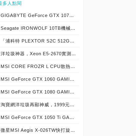
最多人點閱
GIGABYTE GeForce GTX 1070 Xtreme Gaming實測開箱，電競級顯示卡中的頂尖之作！
Seagate IRONWOLF 10TB機械硬碟實測開箱，氦氣填充那嘶狼守護者NAS HDD
「浦科特 PLEXTOR S2C 512GB SSD」實測開箱，超值型固態硬碟中的優質好貨！
洋垃圾神器，Xeon E5-2670實測開箱大作戰！
MSI CORE FROZR L CPU散熱器實測開箱，微星電競產品再添新兵
MSI GeForce GTX 1060 GAMING X 6G實測開箱，玩家級電競顯示卡中的神兵利器！
MSI GeForce GTX 1080 GAMING X 8G實測開箱，史上最強大Pascal自製顯示卡全面來襲！
淘寶網洋垃圾再顯神威，1999元買到8核心16執行緒Xeon E5-2670神器級處理器！
MSI GeForce GTX 1050 Ti GAMING X 4G實測開箱，中階電競顯示卡中的玩家精品！
微星MSI Aegis X-026TW快打旋風V同梱版實測開箱，VR電競桌機的頂尖之作！