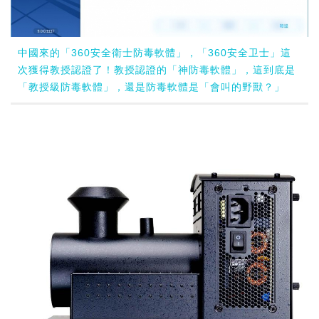
中國來的「360安全衛士防毒軟體」，「360安全卫士」這
次獲得教授認證了！教授認證的「神防毒軟體」，這到底是
「教授級防毒軟體」，還是防毒軟體是「會叫的野獸？」