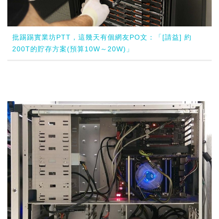
批踢踢實業坊PTT，這幾天有個網友PO文：「[請益] 約
200T的貯存方案(預算10W～20W)」