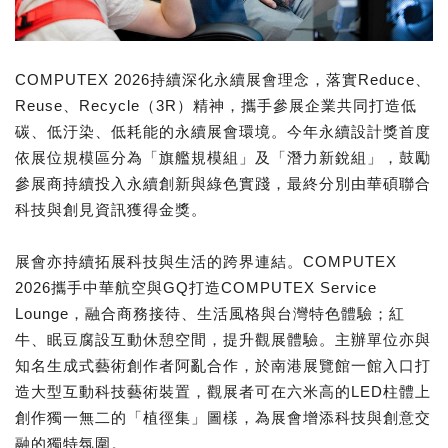
COMPUTEX 2026持續深化永續展會理念，落實Reduce、
Reuse、Recycle（3R）精神，攜手參展企業共同打造低
碳、低汙染、低耗能的永續展會環境。今年永續設計獎首度
依展位規模區分為「旗艦規模組」及「潛力新銳組」，鼓勵
參展商持續投入永續創新與綠色實踐，最終分別由華碩聯合
科技與創見資訊獲得金獎。
展會亦持續拓展科技與生活的跨界連結。COMPUTEX
2026攜手中華航空與GQ打造COMPUTEX Service
Lounge，融合商務接待、生活風格與台灣特色體驗；紅
牛、眠豆腐設互動休憩空間，提升觀展體驗。主辦單位亦與
知名生成式藝術創作者阿亂合作，於南港展覽館一館入口打
造大型互動科技藝術裝置，觀展者可在六米高的LED柱體上
創作獨一無二的「植徑集」圖樣，為展會增添科技與創意交
融的獨特氛圍。