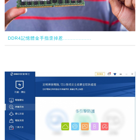
DDR4記憶體金手指歪掉惹..................