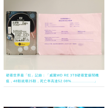
硬碟世界最「狂」記錄：「威騰WD RE 3TB硬碟驚爆鬧機
瘟，48顆就壞25顆，死亡率高達52.08%...................」