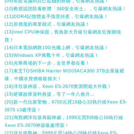
(09)幫組電腦到自己貼錢的經驗，引爆網友熱議！
(10)教授認證防毒軟體「360安全衛士」，引爆網友熱議！
(11)DDR4記憶體金手指歪掉惹，引爆網友熱議！
(12)原價屋的商業模式，引爆網友熱議！
(13)Intel CPU神保固，舊換新大升級引爆網友狂推聯強
貨！
(14)日本寬頻網路10G光纖上網，引爆網友熱議！
(15)Windows XP再戰十年，引爆網友熱議！
(16)光華商場的下一步，全世界都在看！
(17)東芝TOSHIBA Harrier MG03ACA300 3TB企業級硬
碟，中國水貨價格殺很大！
(18)洋垃圾神器，Xeon E5-2670實測開箱大作戰！
(19)硬碟故障資料救援，等了一年八個月...
(20)新一代玩家聖物，6700元買16核心32執行緒Xeon E5-
2675 v3處理器！
(21)淘寶網洋垃圾再顯神威，1999元買到8核心16執行緒
Xeon E5-2670神器級處理器！
(22)洋垃圾戰神，5999元買14核心28執行緒Xeon E5-