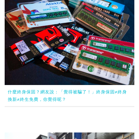
什麼終身保固？網友說：「覺得被騙了！」終身保固≠終身
換新≠終生免費，你覺得呢？