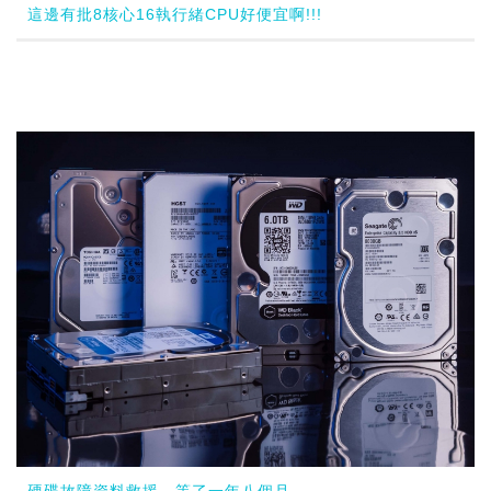
這邊有批8核心16執行緒CPU好便宜啊!!!