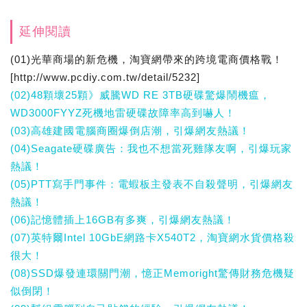
延伸閱讀
(01)光華商場的新危機，淘寶網帶來的跨境電商價格戰！
[http://www.pcdiy.com.tw/detail/5232]
(02)48顆壞25顆》威騰WD RE 3TB硬碟驚爆鬧機瘟，
WD3000FYYZ死機地雷硬碟故障率高到嚇人！
(03)高雄建國電腦商圈爆倒店潮，引爆網友熱議！
(04)Seagate硬碟廣告：我也不想當死雞隊友啊，引爆玩家
熱議！
(05)PTT寫手門事件：電蝦板主發表不自殺聲明，引爆網友
熱議！
(06)記憶體插上16GB有多爽，引爆網友熱議！
(07)英特爾Intel 10GbE網路卡X540T2，淘寶網水貨價格殺
很大！
(08)SSD爆發連環關門潮，憶正Memoright驚傳財務危機疑
似倒閉！