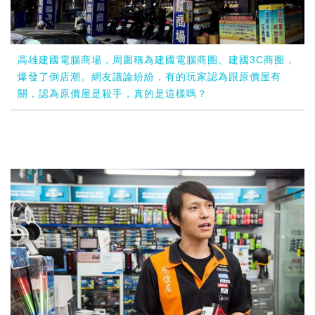
高雄建國電腦商場，周圍稱為建國電腦商圈、建國3C商圈，
爆發了倒店潮。網友議論紛紛，有的玩家認為跟原價屋有
關，認為原價屋是殺手，真的是這樣嗎？