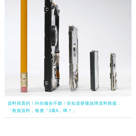
資料很貴的！叫你備份不聽！你知道硬碟故障資料救援：
「救個資料，報價『3萬8』嗎？」