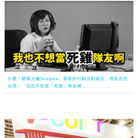
什麼！硬碟大廠Seagate，最新的行銷活動廣告，裡面居然
出現：「我也不想當『死雞』隊友啊.................」