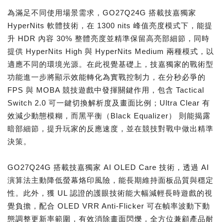
為滿足不同使用場景需求，GO27Q24G 搭載技嘉獨家
HyperNits 軟體技術，在 1300 nits 峰值亮度模式下，能提
升 HDR 內容 30% 整體亮度並精準保留高亮部細節，同時
提供 HyperNits High 與 HyperNits Medium 兩種模式，以
適應不同的環境光源。在此視覺基礎上，技嘉獨家的戰術型
功能進一步將顯示效能轉化為實戰控制力，在分秒必爭的
FPS 與 MOBA 競技遊戲中發揮關鍵作用，包含 Tactical
Switch 2.0 可一鍵切換解析度及畫面比例；Ultra Clear 有
效減少動態模糊，而黑平衡（Black Equalizer） 則能揭露
暗部細節，提升玩家的反應速度，並在競技對戰中做出精準
決策。
GO27Q24G 搭載技嘉獨家 AI OLED Care 技術，透過 AI
演算法主動降低螢幕烙印風險，能長期維持面板品質與穩定
性。此外，獲 UL 認證的護眼技術能大幅減輕長時遊戲的視
覺負擔，配合 OLED VRR Anti-Flicker 可在幀率波動下動
態調整更新率範圍，有效消除畫面閃爍，全方位兼顧產品耐