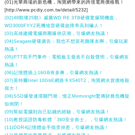
(01)光華商場的新危機，淘寶網帶來的跨境電商價格戰！
[http://www.pcdiy.com.tw/detail/5232]
(02)48顆壞25顆》威騰WD RE 3TB硬碟驚爆鬧機瘟，
WD3000FYYZ死機地雷硬碟故障率高到嚇人！
(03)高雄建國電腦商圈爆倒店潮，引爆網友熱議！
(04)Seagate硬碟廣告：我也不想當死雞隊友啊，引爆玩家
熱議！
(05)PTT寫手門事件：電蝦板主發表不自殺聲明，引爆網友
熱議！
(06)記憶體插上16GB有多爽，引爆網友熱議！
(07)英特爾Intel 10GbE網路卡X540T2，淘寶網水貨價格殺
很大！
(08)SSD爆發連環關門潮，憶正Memoright驚傳財務危機疑
似倒閉！
(09)幫組電腦到自己貼錢的經驗，引爆網友熱議！
(10)教授認證防毒軟體「360安全衛士」，引爆網友熱議！
(11)DDR4記憶體金手指歪掉惹，引爆網友熱議！