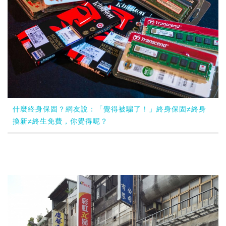
什麼終身保固？網友說：「覺得被騙了！」終身保固≠終身
換新≠終生免費，你覺得呢？