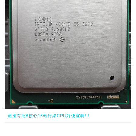
這邊有批8核心16執行緒CPU好便宜啊!!!