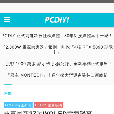
PCDIY!正式前進科技社群媒體，30年科技媒體再下一城！
「2,800W 電源供應器」報到，能跑「4張 RTX 5090 顯示
卡」
「挑戰 1000 萬張-顯示卡-拆解記錄」全新專欄正式推出！
「君主 MONTECH」十週年擴大營運進駐林口新總部
焦點
ITMan!資訊新聞
PCDIY!業界新聞
技嘉最新27吋WOLED電競螢幕