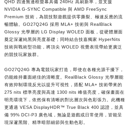
QHD 四邊無邊框螢幕具備 240Hz 高刷新率，並支援
NVIDIA G-SYNC Compatible 與 AMD FreeSync
Premium 技術，為競技類遊戲提供零撕裂、極速反應的流
暢體驗。GO27Q24G 採用 MLA+ 技術與 RealBlack
Glossy 光學層的 LG Display WOLED 面板，從硬體層面
奠定深邃純黑與亮度基礎；同時結合技嘉獨家 HyperNits
技術與戰術型功能，將頂尖 WOLED 視覺表現帶給更廣泛
的競技玩家族群。
GO27Q24G 專為電競玩家打造，即使在各種光源干擾下，
仍能維持畫面絕佳的清晰度。RealBlack Glossy 光學層能
有效抑制環境反光以提升可視性，搭配 MLA+ 技術帶來的
275 nits 標準亮度與高達 1300 nits 峰值亮度，確保畫面在
明亮環境下，依然保有清晰的對比層次與色彩張力。此機種
更通過 VESA DisplayHDR™ True Black 400 認證，並具
備 99% DCI-P3 廣色域，無論是遊戲或日常使用，皆能呈
現深邃黑階、精準暗部細節與生動色彩。