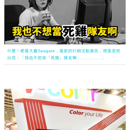
什麼！硬碟大廠Seagate，最新的行銷活動廣告，裡面居然
出現：「我也不想當『死雞』隊友啊.................」