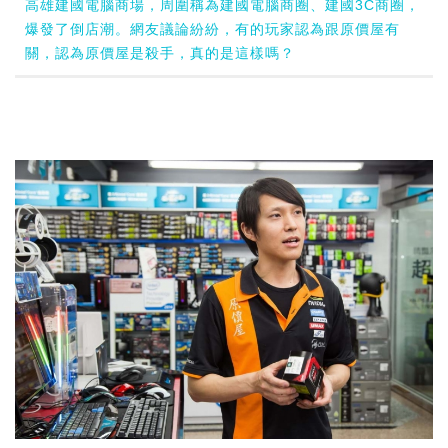
高雄建國電腦商場，周圍稱為建國電腦商圈、建國3C商圈，
爆發了倒店潮。網友議論紛紛，有的玩家認為跟原價屋有
關，認為原價屋是殺手，真的是這樣嗎？