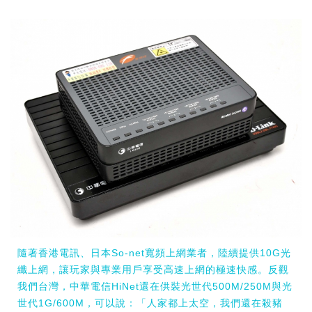
隨著香港電訊、日本So-net寬頻上網業者，陸續提供10G光
纖上網，讓玩家與專業用戶享受高速上網的極速快感。反觀
我們台灣，中華電信HiNet還在供裝光世代500M/250M與光
世代1G/600M，可以說：「人家都上太空，我們還在殺豬