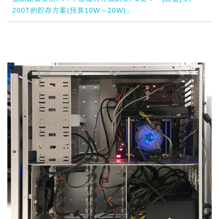
200T的貯存方案(預算10W～20W)」