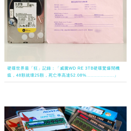
硬碟世界最「狂」記錄：「威騰WD RE 3TB硬碟驚爆鬧機
瘟，48顆就壞25顆，死亡率高達52.08%...................」