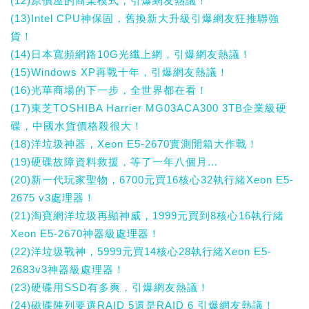
(12)原價屋的商業模式，引爆網友熱議！
(13)Intel CPU神保固，舊換新大升級引爆網友狂推聯強
貨！
(14)日本寬頻網路10G光纖上網，引爆網友熱議！
(15)Windows XP再戰十年，引爆網友熱議！
(16)光華商場的下一步，全世界都在看！
(17)東芝TOSHIBA Harrier MG03ACA300 3TB企業級硬
碟，中國水貨價格殺很大！
(18)洋垃圾神器，Xeon E5-2670實測開箱大作戰！
(19)硬碟故障資料救援，等了一年八個月...
(20)新一代玩家聖物，6700元買16核心32執行緒Xeon E5-
2675 v3處理器！
(21)淘寶網洋垃圾再顯神威，1999元買到8核心16執行緒
Xeon E5-2670神器級處理器！
(22)洋垃圾戰神，5999元買14核心28執行緒Xeon E5-
2683v3神器級處理器！
(23)硬碟用SSD有多爽，引爆網友熱議！
(24)磁碟陣列要選RAID 5還是RAID 6 引爆網友熱議！