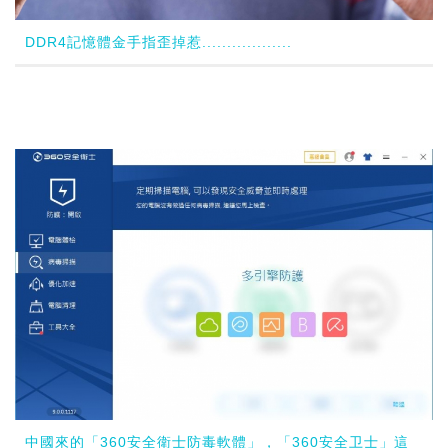
DDR4記憶體金手指歪掉惹..................
中國來的「360安全衛士防毒軟體」，「360安全卫士」這