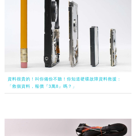
資料很貴的！叫你備份不聽！你知道硬碟故障資料救援：
「救個資料，報價『3萬8』嗎？」